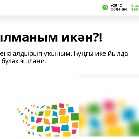
+29 °С
Ыш
Облачно
тел
ылманым икән?!
н генә алдырып уҡыным. Һуңғы ике йылда
 бүләк эшләне.