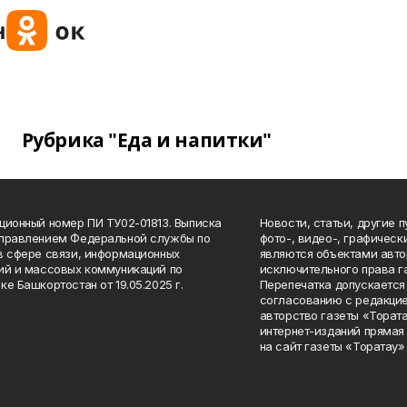
Рубрика "Еда и напитки"
ционный номер ПИ ТУ02-01813. Выписка
Новости, статьи, другие 
Управлением Федеральной службы по
фото-, видео-, графичес
в сфере связи, информационных
являются объектами авто
ий и массовых коммуникаций по
исключительного права г
ке Башкортостан от 19.05.2025 г.
Перепечатка допускается 
согласованию с редакцие
авторство газеты «Тората
интернет-изданий прямая
на сайт газеты «Торатау»