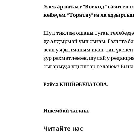
Элек һәр ваҡыт “Восход” гәзитен
кейәүем “Торатау”ға ла яҙҙыртып
Шул тиклем оҡшаны туған телебеҙҙә 
дә ҡалдырмай уҡып сығам. Гәзиттә б
ҡасан уҡ яҙылманым икән, тип үкенеп
ҙур рәхмәтлемен, шулай уҡ редакция
сығарыуҙа уңыштар теләйем! Бынан
Рәйсә КИНЙӘБУЛАТОВА.
Ишембай ҡалаһы.
Читайте нас