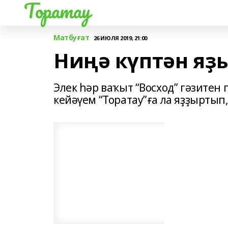
Торатау
Матбуғат
26 ИЮЛЯ 2019, 21:00
Ниңә күптән яҙ
Элек һәр ваҡыт “Восход” гәзите
кейәүем “Торатау”ға ла яҙҙыртып,