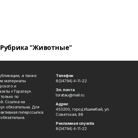
Рубрика "Животные"
публикации, а также
Телефон
кие материалы
8(34794) 4-11-22
рского и
Эл. почта
азеты «Торатау».
toratau@mail.ru
только по
й. Ссылка на
Адрес
у» обязательна. Для
453200, город Ишимбай, ул.
 активная гиперссылка
Советская, 88
 обязательна.
Рекламная служба
8(34794) 4-11-22