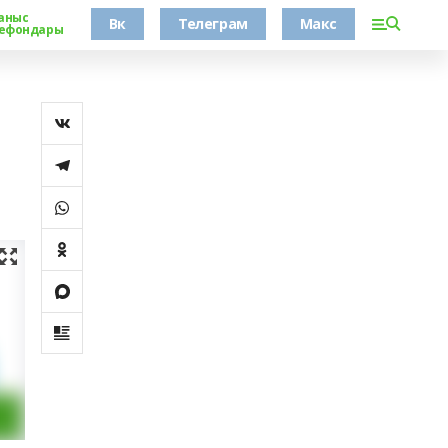
аныс
Вк
Телеграм
Макс
ефондары