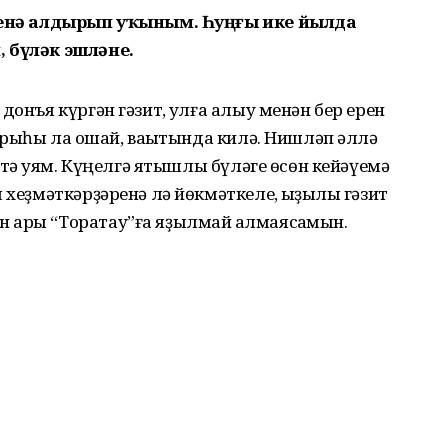
 генә алдырып уҡыным. Һуңғы ике йылда
, бүләк эшләне.
донъя күргән гәзит, ҡулға алыу менән бер ерен
арыһы ла оҡшай, ваҡытында килә. Нишләп әллә
 тә ҡуям. Күңелгә ятышлы бүләге өсөн кейәүемә
 хеҙмәткәрҙәренә лә йөкмәткеле, ҡыҙыҡлы гәзит
 ары “Торатау”ға яҙылмай ҡалмаясаҡмын.