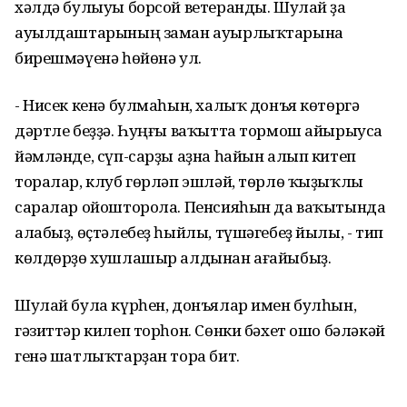
хәлдә булыуы борсой ветеранды. Шулай ҙа
ауылдаштарының заман ауырлыҡтарына
бирешмәүенә һөйөнә ул.
- Нисек кенә булмаһын, халыҡ донъя көтөргә
дәртле беҙҙә. Һуңғы ваҡытта тормош айырыуса
йәмләнде, сүп-сарҙы аҙна һайын алып китеп
торалар, клуб гөрләп эшләй, төрлө ҡыҙыҡлы
саралар ойошторола. Пенсияһын да ваҡытында
алабыҙ, өҫтәлебеҙ һыйлы, түшәгебеҙ йылы, - тип
көлдөрҙө хушлашыр алдынан ағайыбыҙ.
Шулай була күрһен, донъялар имен булһын,
гәзиттәр килеп торһон. Сөнки бәхет ошо бәләкәй
генә шатлыҡтарҙан тора бит.