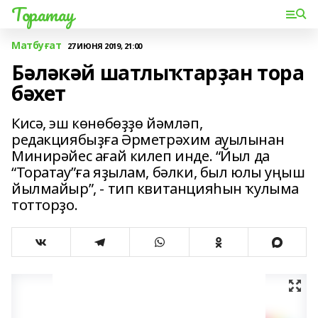
Торатау
Матбуғат
27 ИЮНЯ 2019, 21:00
Бәләкәй шатлыҡтарҙан тора
бәхет
Кисә, эш көнөбөҙҙө йәмләп,
редакциябыҙға Әрметрәхим ауылынан
Минирәйес ағай килеп инде. “Йыл да
“Торатау”ға яҙылам, бәлки, был юлы уңыш
йылмайыр”, - тип квитанцияһын ҡулыма
тотторҙо.