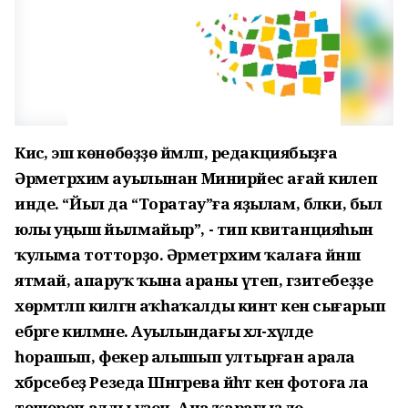
Кисә, эш көнөбөҙҙө йәмләп, редакциябыҙға
Әрметрәхим ауылынан Минирәйес ағай килеп
инде. “Йыл да “Торатау”ға яҙылам, бәлки, был
юлы уңыш йылмайыр”, - тип квитанцияһын
ҡулыма тотторҙо. Әрметрәхим ҡалаға йәнәш
ятмай, апаруҡ ҡына араны үтеп, гәзитебеҙҙе
хөрмәтләп килгән аҡһаҡалды кинәт кенә сығарып
ебәрге килмәне. Ауылындағы хәл-әхүәлде
һорашып, фекер алышып ултырған арала
хәбәрсебеҙ Резеда Шәнгәрәева йәһәт кенә фотоға ла
төшөрөп алды үҙен. Ана ҡарағыҙ әле,