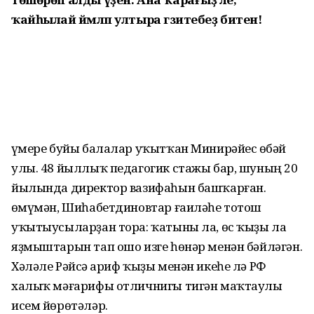
ҡайһылай йәмләп ултыра гәзитебеҙ битен!
Ғүмере буйы балалар уҡытҡан Минирәйес Ғөбәй
улы. 48 йыллыҡ педагогик стажы бар, шуның 20
йылында директор вазифаһын башҡарған.
Ғөмүмән, Шиһабетдиновтар ғаиләһе тотош
уҡытыусыларҙан тора: ҡатыны ла, өс ҡыҙы ла
яҙмыштарын тап ошо изге һөнәр менән бәйләгән.
Хәләле Рәйсә Ғариф ҡыҙы менән икеһе лә РФ
халыҡ мәғарифы отличнигы тигән маҡтаулы
исем йөрөтәләр.