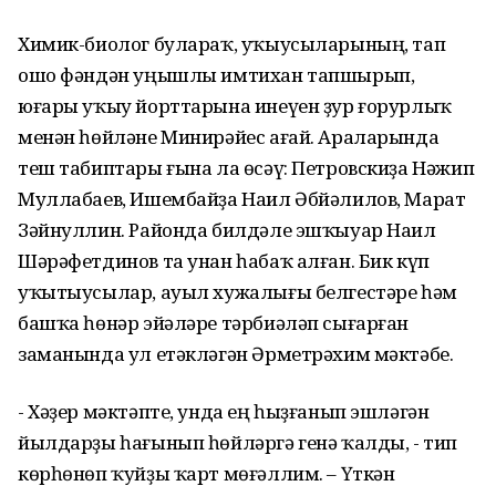
Химик-биолог булараҡ, уҡыусыларының, тап
ошо фәндән уңышлы имтихан тапшырып,
юғары уҡыу йорттарына инеүен ҙур ғорурлыҡ
менән һөйләне Минирәйес ағай. Араларында
теш табиптары ғына ла өсәү: Петровскиҙа Нәжип
Муллабаев, Ишембайҙа Наил Әбйәлилов, Марат
Зәйнуллин. Районда билдәле эшҡыуар Наил
Шәрәфетдинов та унан һабаҡ алған. Бик күп
уҡытыусылар, ауыл хужалығы белгестәре һәм
башҡа һөнәр эйәләре тәрбиәләп сығарған
заманында ул етәкләгән Әрметрәхим мәктәбе.
- Хәҙер мәктәпте, унда ең һыҙғанып эшләгән
йылдарҙы һағынып һөйләргә генә ҡалды, - тип
көрһөнөп ҡуйҙы ҡарт мөғәллим. – Үткән