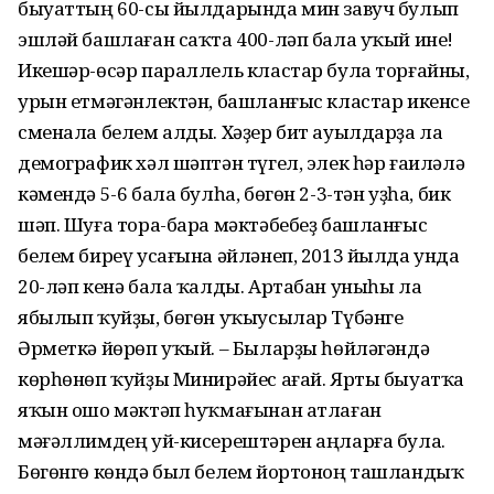
быуаттың 60-сы йылдарында мин завуч булып
эшләй башлаған саҡта 400-ләп бала уҡый ине!
Икешәр-өсәр параллель кластар була торғайны,
урын етмәгәнлектән, башланғыс кластар икенсе
сменала белем алды. Хәҙер бит ауылдарҙа ла
демографик хәл шәптән түгел, элек һәр ғаиләлә
кәмендә 5-6 бала булһа, бөгөн 2-3-тән уҙһа, бик
шәп. Шуға тора-бара мәктәбебеҙ башланғыс
белем биреү усағына әйләнеп, 2013 йылда унда
20-ләп кенә бала ҡалды. Артабан уныһы ла
ябылып ҡуйҙы, бөгөн уҡыусылар Түбәнге
Әрметкә йөрөп уҡый. – Быларҙы һөйләгәндә
көрһөнөп ҡуйҙы Минирәйес ағай. Ярты быуатҡа
яҡын ошо мәктәп һуҡмағынан атлаған
мәғәллимдең уй-кисерештәрен аңларға була.
Бөгөнгө көндә был белем йортоноң ташландыҡ