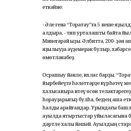
еткәйне:
- Әле генә “Торатау”ға 5 кеше яҙылд
алдыра, - тип уртаҡлашты байтаҡ й
Минегәрәй ҡыҙы. Әлбиттә, 200- ҙән 
яҙылыуҙа әүҙемерәк булыр, хәбәрсел
өмөтләнәбеҙ.
Осрашыу йәнле, ихлас барҙы. “Тора
йырбейеүгә һәләттәрҙе күрһәтеү мен
халыҡсаныраҡ итеү өсөн теләктәрег
һорауҙарығыҙ булһа, беҙҙең аша етк
һалды ҡарайғандар. Урындағы баш
ауылда яҡтыртҡыстар ҡуйыласағына б
дәртле халыҡ йәшәй. Ауылдың стар