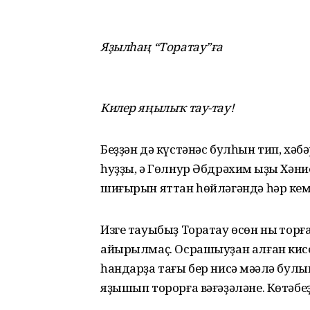
Яҙылһаң “Торатау”ға
Килер яңылыҡ тау-тау!
Беҙҙән дә күстәнәс булһын тип, хәб
һуҙҙы, ә Гөлнур Әбдрәхим ҡыҙы Хән
шиғырын яттан һөйләгәндә һәр кем т
Изге тауыбыҙ Торатау өсөн ныҡ торғ
айырылмаҫ. Осрашыуҙан алған кис
һандарҙа тағы бер нисә мәҡәлә бул
яҙышып торорға вәғәҙәләне. Көтәбеҙ