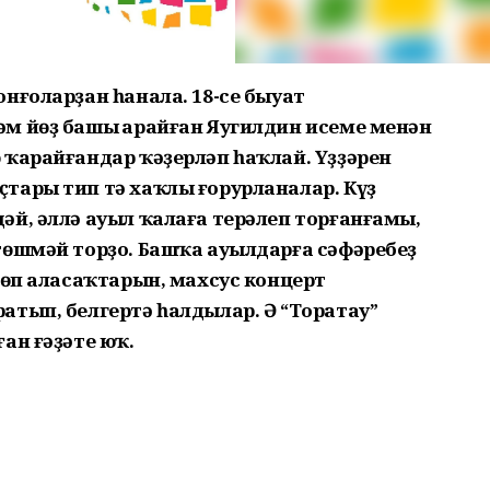
нғоларҙан һанала. 18-се быуат
м йөҙ башы Ҡарайған Яугилдин исеме менән
 ҡарайғандар ҡәҙерләп һаҡлай. Үҙҙәрен
тары тип тә хаҡлы ғорурланалар. Күҙ
әй, әллә ауыл ҡалаға терәлеп торғанғамы,
төшмәй торҙо. Башҡа ауылдарға сәфәребеҙ
төп аласаҡтарын, махсус концерт
атып, белгертә һалдылар. Ә “Торатау”
ан ғәҙәте юҡ.