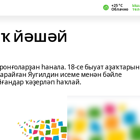
+25 °С
Ыш
Облачно
тел
ЫҠ ЙӘШӘЙ
онғоларҙан һанала. 18-се быуат аҙаҡтары
Ҡарайған Яугилдин исеме менән бәйле
ғандар ҡәҙерләп һаҡлай.