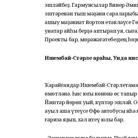
эшләйбеҙ. Гармунсылар Винер Әмине
эштәренән тыш мәҙәни сараларыбыҙ
ашыу мәҙәниәт йортон етәкләүсе Гө
ҡунаҡтар ҡайһы берҙә аптырап ҡуя, сы
Проекты бар, мөрәжәғәтебеҙҙең һө
Ишембай-Стәрле араһы, Унда нис
Ҡарайғандар Ишембай-Стәрлетамаҡ
өмөтләнә. Һис юғы көнөнә өс тапҡыр 
Йәштәр йөрөп уҡый, күптәр эшләй. 
ауыл аша үтеүсе Өфө автобусы иһә ғ
ғариза яҙып, хәл итеү юлы бар.
- Әҙерәк уҫалыраҡ булығыҙ. Проблем