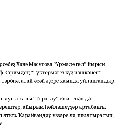
әрсебеҙ Хәнә Мәҡсүтова “Үрмәле гөл” йырын
иф Кәримдең “Түктермәгеҙ күҙ йәшкәйен”
әрбиә, атай-әсәй ҡәҙере хаҡында уйланғандыр.
ан ауыл халҡы “Торатау” гәзитенән дә
ерештәр, айырым һөйләшеүҙәр артабанғы
ып ятыр. Ҡарайғандар үҙҙәре лә, шылтыратып,
!