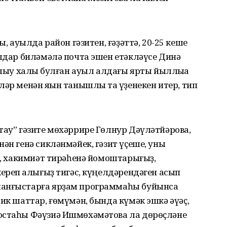
ы, ауылда район гәзитен, ғәҙәттә, 20-25 кеше
ылдар биләмәлә почта эшен етәкләүсе Динә
ашыу халҡы булған ауыл алдағы ярты йыллыҡҡа
әр менән яҡын танышлыҡ та үҙенекен итер, тип
тау” гәзите мөхәррире Гөлнур Дәүләтйәрова,
ән генә сикләнмәйек, гәзит үҫеше, уны
еҙ, хакимиәт тирәһенә йомоштарығыҙ,
ереп ҡалығыҙ тигәс, күңелдәрендәген асып
ланғыстарға ярҙам программаһы буйынса
ик шаттар, ғөмүмән, бында күмәк эшкә әүәҫ,
остаһы Фәүзиә Ишмөхәмәтова ла дөрөҫләне