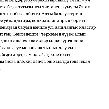
әтте беҙгә туғыҙынсы тиҫтәһен ҡыуыусы Әғзәм
н тоторбоҙ, әлбиттә. Алты бала үҫтергән
е уйландырҙы, колхоз яландарын бер итеп
ән яҙған быуын вәкиле ул. Башланғыс кластар
зиттең “Бәйләнештә” төркөмөн әүҙем алып
ә уның аша күп нәмәләр менән уртаҡлаша
ы килеүе менән ҡапҡа тышында уҡ уҡып
 беҙгә дәрт, сәм өҫтәй, ҡәҙерле гәзит
мәнова иһә, хисләнеп, ошо мәлдә генә ижад
.