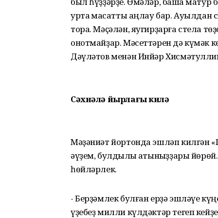
был һүҙҙәрҙе. Өмәләр, башҡа мату
уртаҡ маҡсатты аңлау бар. Ауылдан с
тора. Мәҫәлән, яугирҙарға стела т
онотмайҙар. Мәсеттәрен дә күмәк к
Дәүләтов менән Инйәр Хисмәтуллин
Сәхнәлә йырлағы килә
Мәҙәниәт йортонда эшләп килгән 
әүҙем, булдыҡлы ҡатынҡыҙҙары йөрө
һөйләрлек.
- Берҙәмлек булған ерҙә эшләүе кү
үҙебеҙ милли күлдәктәр тегеп кейҙе