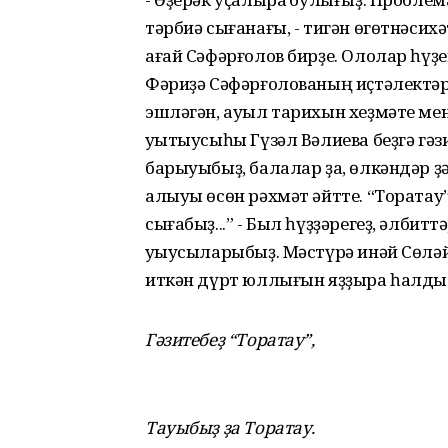
тәрбиә сығанағы, - тигән өгөтнәсих
ағай Сәфәрғолов бирҙе. Ололар һүҙе
Фәриҙә Сәфәрғолованың иҫтәлектәр
эшләгән, ауыл тарихын хеҙмәте мен
уҡытыусыһы Гүзәл Вәлиева беҙгә гә
барыуыбыҙ, балалар ҙа, өлкәндәр ҙ
алыуы өсөн рәхмәт әйтте. “Торатау”ҙ
сығабыҙ...” - Был һүҙҙәрегеҙ, әлбиттә,
уҡыусыларыбыҙ. Мәстүрә инәй Сөләй
иткән дүрт юллығын яҙҙыра һалды
Гәзитебеҙ “Торатау”,
Тауыбыҙ ҙа Торатау.