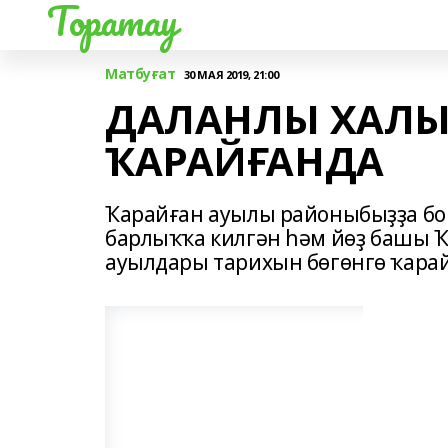
Торатау
Матбуғат
30 МАЯ 2019, 21:00
ДАЛАНЛЫ ХАЛ
ҠАРАЙҒАНДА
Ҡарайған ауылы районыбыҙҙа бор
барлыҡҡа килгән һәм йөҙ башы 
ауылдары тарихын бөгөнгө ҡарай