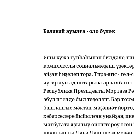
Бәләкәй ауылға - оло бүләк
Яҡшы хужа тупһаһынан билдәле, тип 
комплекслы социальмәҙәни үҙәктәр
ҡайҙан һиҙелеп тора. Тирә-яғы - гө
яугир ауылдаштарына арналған стел
Республика Президенты Мортаза Рә
ҡабул ителде был төҙөлөш. Бар тор
башланғыс мәктәп, мәҙәниәт йорто, 
хәбәрселәре йыйылған уңайҙан, ике ҡ
матбуғатҡа яҙылыу ойоштороу өсөн 
начальнигы Динә Динишева менән 