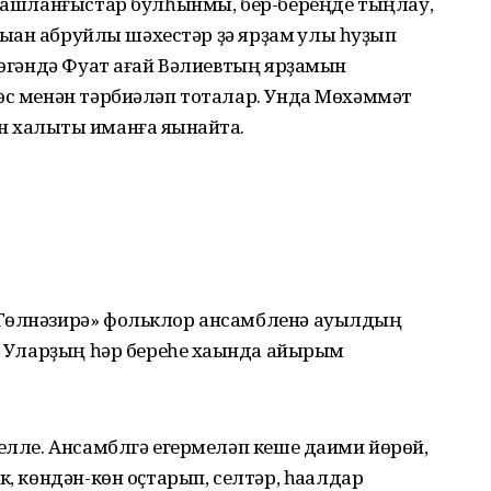
р башланғыстар булһынмы, бер-береңде тыңлау,
ыҡҡан абруйлы шәхестәр ҙә ярҙам ҡулы һуҙып
өҙөгәндә Фуат ағай Вәлиевтың ярҙамын
өс менән тәрбиәләп тоталар. Унда Мөхәммәт
 халыҡты иманға яҡынайта.
«Гөлнәзирә» фольклор ансамбленә ауылдың
й. Уларҙың һәр береһе хаҡында айырым
ңелле. Ансамблгә егермеләп кеше даими йөрөй,
к, көндән-көн оҫтарып, селтәр, һаҡалдар