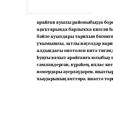
Ҡарайған ауылы районыбыҙҙа боро
аҙаҡтарында барлыҡҡа килгән һә
бәйле ауылдары тарихын бөгөнгө
уҡымышлы, затлы нәҫелдәр вариҫ
алдындағы онотолоп китә тигәнд
һуңғы ваҡыт Ҡарайғанға юлыбыҙ 
сәмләндергән, күрәһең, ихлас кө
номерҙары әҙерләүҙәрен, шылтыр
ҡыҙҙарының көттөрә, инәлтә торғ