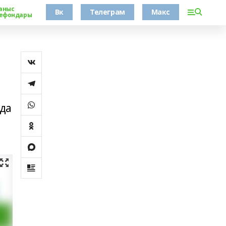
аныс
Вк
Телеграм
Макс
ефондары
нда