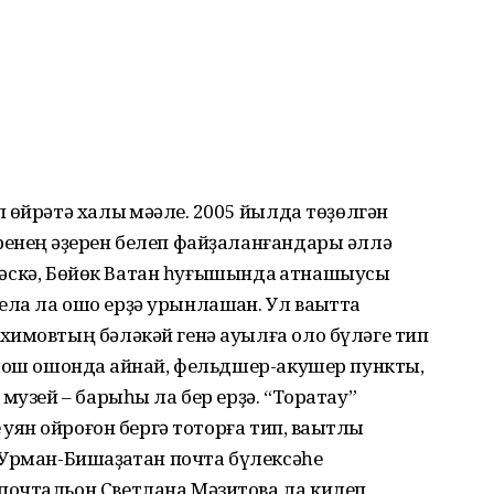
өйрәтә халыҡ мәҡәле. 2005 йылда төҙөлгән
енең ҡәҙерен белеп файҙаланғандары әллә
л-сәскә, Бөйөк Ватан һуғышында ҡатнашыусы
а ла ошо ерҙә урынлашҡан. Ул ваҡытта
химовтың бәләкәй генә ауылға оло бүләге тип
мош ошонда ҡайнай, фельдшер-акушер пункты,
музей – барыһы ла бер ерҙә. “Торатау”
уян ҡойроғон бергә тоторға тип, ваҡытлы
Урман-Бишҡаҙаҡтан почта бүлексәһе
почтальон Светлана Мәзитова ла килеп