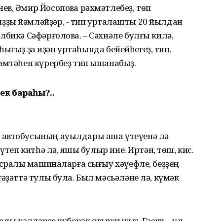
в, Әмир Йосоповҡа рәхмәтлебеҙ, төп
ҙы йәмләйҙәр, - тип уртаҡлашты 20 йылдан
лбикә Сәфәрғолова. – Сәхнәле булғы килә,
ғаһығыҙ ҙа иҙән уртаһында бейейһегеҙ, тип.
ҙөмтәһен күрербеҙ тип ышанабыҙ.
ек бараһы?..
 автобусының ауылдары аша үтеүенә лә
үтеп китһә лә, яҡшы булыр ине. Иртән, төш, кис.
Осраҡлы машиналарға сығыу хәүефле, беҙҙең
әҙәттә тулы була. Был мәсьәләне лә, күмәк
алы хәлдәрҙе күберәк яҡтыртығыҙ. Гәзит – ул