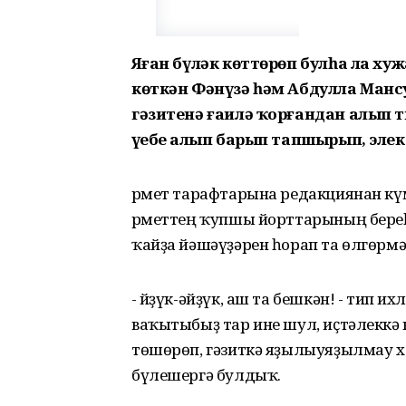
Яҙған бүләк көттөрөп булһа ла х
көткән Фәнүзә һәм Абдулла Манс
гәзитенә ғаилә ҡорғандан алып т
үҙебеҙ алып барып тапшырып, элек
Әрмет тарафтарына редакциянан кү
Әрметтең ҡупшы йорттарының бере
ҡайҙа йәшәүҙәрен һорап та өлгөрмә
- Әйҙүк-әйҙүк, аш та бешкән! - тип
ваҡытыбыҙ тар ине шул, иҫтәлеккә 
төшөрөп, гәзиткә яҙылыуяҙылмау 
бүлешергә булдыҡ.