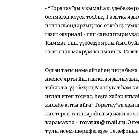
- “Торатау”ҙы уҡымаһаҡ, үҙебеҙҙе 
белмәгән кеүек тоябыҙ. Гәзиткә яҙ
почтальондарҙың көс еткеһеҙ сумка
гәзит-журнал! - тип сағыштырыуҙар
Ҡиммәт тип, үҙебеҙҙе ярты йыл бу
гәзитенән мәхрүм ҡалмайыҡ. Гәзит - 
Өҫтәп тағы нәмә әйтәһең инде быға
икенсе ярты йыллыҡҡа яҙылыуҙың 
тиһәк тә, үҙебеҙҙең Матбуғат һәм
иғлан итеп торғас, һеҙгә хәбәр ит
киләһе алты айға “Торатау”ға яҙы
килтереп тапшыраһығыҙ йәки почта 
ҡарамаҡта –
toratau@ mail.ru.
Эле
тулы исем-шәрифегеҙҙе, телефонығы