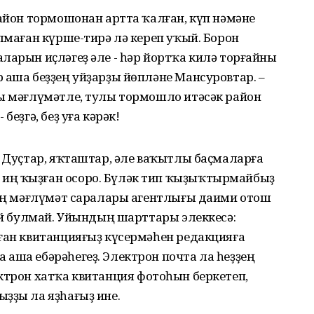
район тормошонан артта ҡалған, күп нәмәне
ылмаған күрше-тирә лә кереп уҡый. Борон
ларын иҫләгеҙ әле - һәр йортҡа килә торғайны
 аша беҙҙең уйҙарҙы йөпләне Мансуровтар. –
йы мәғлүмәтле, тулы тормошло итәсәк район
беҙгә, беҙ уға кәрәк!
. Дуҫтар, яҡташтар, әле ваҡытлы баҫмаларға
иң ҡыҙған осоро. Бүләк тип ҡыҙыҡтырмайбыҙ
 киң мәғлүмәт саралары агентлығы даими отош
мәй булмай. Уйындың шарттары элеккесә:
лған квитанцияғыҙ күсермәһен редакцияға
аша ебәрәһегеҙ. Электрон почта ла һеҙҙең
ктрон хатҡа квитанция фотоһын беркетеп,
ҙҙы ла яҙһағыҙ ине.