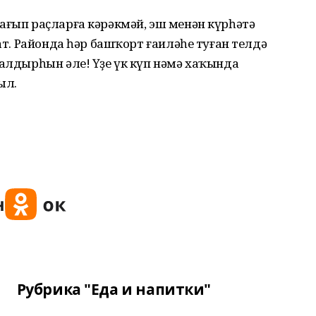
ағып раҫларға кәрәкмәй, эш менән күрһәтә
сат. Районда һәр башҡорт ғаиләһе туған телдә
 алдырһын әле! Үҙе үк күп нәмә хаҡында
ыл.
Рубрика "Еда и напитки"