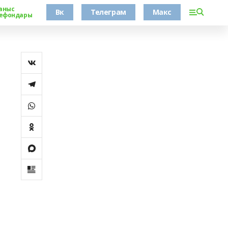
аныс
Вк
Телеграм
Макс
ефондары