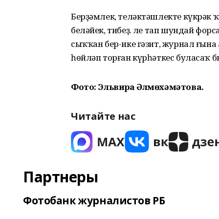
Берҙәмлек, теләктәшлекте күкрәк ҡ
беләйек, тибеҙ. Әле тап шундай фор
сыҡҡан бер-ике гәзит, журнал ғына
һөйләп торған күрһәткес буласаҡ б
Фото: Эльвира Әлмөхәмәтова.
Читайте нас
Партнеры
Фотобанк журналистов РБ