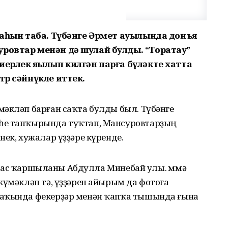
ужаһын таба. Түбәнге Әрмет ауылында донъя
уровтар менән дә шулай булды. “Торатау”
иерлек яҙылып килгән парға бүләкте хатта
тр сәйнүкле иттек.
мәкләп барған саҡта булды был. Түбәнге
һе тапҡырында туҡтап, Мансуровтарҙың
нек, хужалар үҙҙәре күренде.
 ихлас ҡаршыланы Абдулла Минебай улы. Әммә
күмәкләп тә, үҙҙәрен айырым да фотоға
хаҡында фекерҙәр менән ҡапҡа тышында ғына