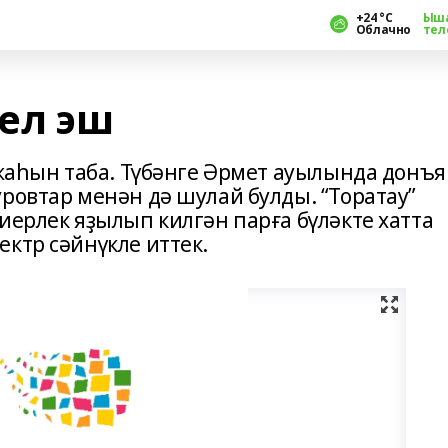
+24 °С
Ыш
Облачно
тел
гел эш
ужаһын таба. Түбәнге Әрмет ауылында донъя
ровтар менән дә шулай булды. “Торатау”
иерлек яҙылып килгән парға бүләкте хатта
ктр сәйнүкле иттек.