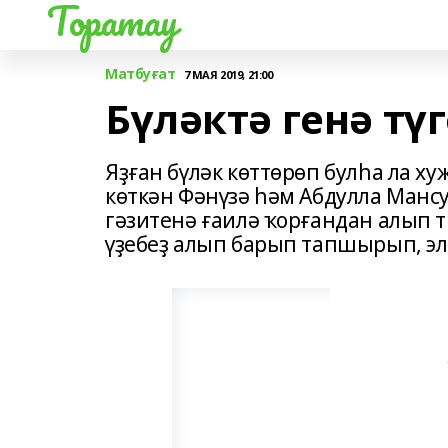
Торатау
Матбуғат
7 МАЯ 2019, 21:00
Бүләктә генә тү
Яҙған бүләк көттөрөп булһа ла х
көткән Фәнүзә һәм Абдулла Мансу
гәзитенә ғаилә ҡорғандан алып т
үҙебеҙ алып барып тапшырып, эле