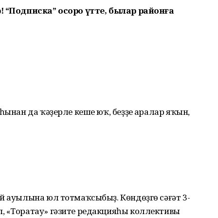
! “Подписка” осоро үтте, былар районға
һынан да ҡәҙерле кеше юҡ, беҙҙең аралар яҡын,
й ауылына юл тотмаҡсыбыҙ. Көндөҙгө сәғәт 3-
, «Торатау» гәзите редакцияһы коллективы