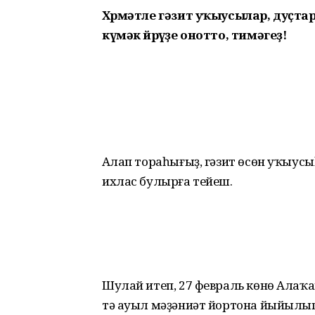
Хөрмәтле гәзит уҡыусылар, дуҫтар
күмәк йөрөүҙе онотто, тимәгеҙ!
Аңлап тораһығыҙ, гәзит өсөн уҡыусы
ихлас булырға тейеш.
Шулай итеп, 27 февраль көнө Алаҡа
тә ауыл мәҙәниәт йортона йыйылып