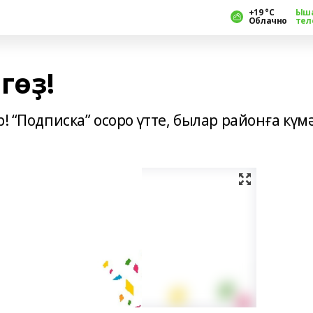
+19 °С
Ыш
Облачно
тел
гөҙ!
! “Подписка” осоро үтте, былар районға күм