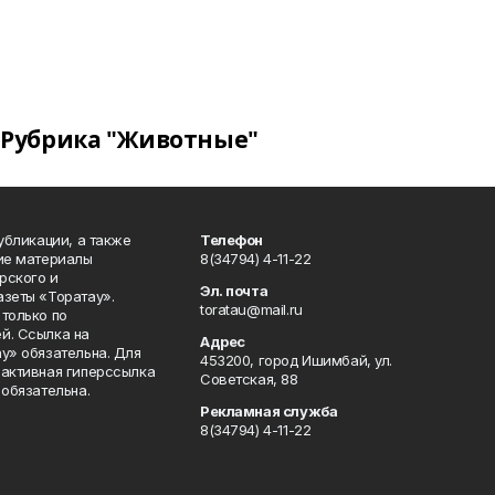
Рубрика "Животные"
публикации, а также
Телефон
кие материалы
8(34794) 4-11-22
рского и
Эл. почта
азеты «Торатау».
toratau@mail.ru
только по
й. Ссылка на
Адрес
у» обязательна. Для
453200, город Ишимбай, ул.
 активная гиперссылка
Советская, 88
 обязательна.
Рекламная служба
8(34794) 4-11-22