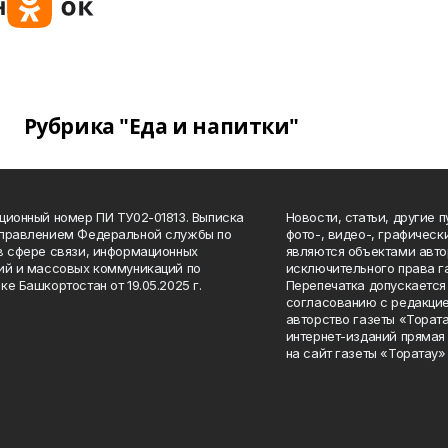
Рубрика "Еда и напитки"
ционный номер ПИ ТУ02-01813. Выписка
Новости, статьи, другие 
Управлением Федеральной службы по
фото-, видео-, графичес
в сфере связи, информационных
являются объектами авто
ий и массовых коммуникаций по
исключительного права г
ке Башкортостан от 19.05.2025 г.
Перепечатка допускается 
согласованию с редакцие
авторство газеты «Тората
интернет-изданий прямая
на сайт газеты «Торатау»