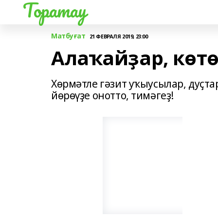
Торатау
Матбуғат
21 ФЕВРАЛЯ 2019, 23:00
Алаҡайҙар, көтө
Хөрмәтле гәзит уҡыусылар, дуҫтар
йөрөүҙе онотто, тимәгеҙ!