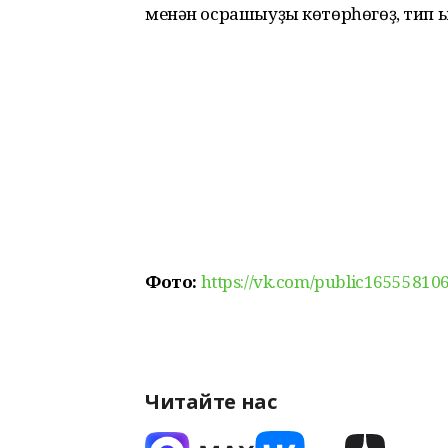
менән осрашыуҙы көтөрһөгөҙ, тип 
Фото:
https://vk.com/public16555810
Читайте нас