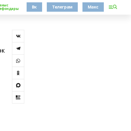
аныс
Вк
Телеграм
Макс
ефондары
әк