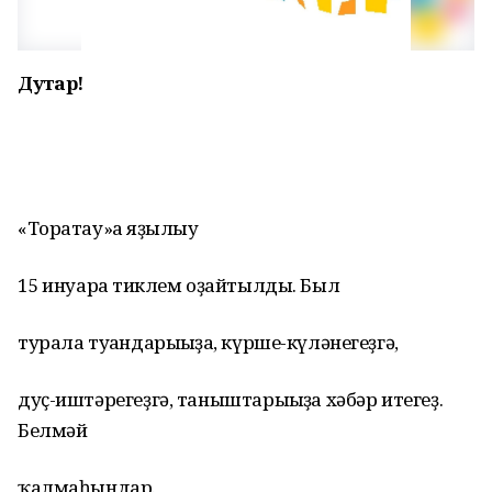
Дуҫтар!
«Торатау»ға яҙылыу
15 ғинуарға тиклем оҙайтылды. Был
турала туғандарығыҙға, күрше-күләнегеҙгә,
дуҫ-иштәрегеҙгә, таныштарығыҙға хәбәр итегеҙ.
Белмәй
ҡалмаһындар.