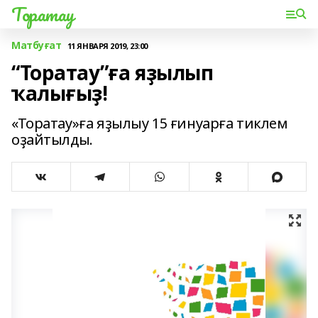
Торатау
Матбуғат
11 ЯНВАРЯ 2019, 23:00
“Торатау”ға яҙылып
ҡалығыҙ!
«Торатау»ға яҙылыу 15 ғинуарға тиклем
оҙайтылды.