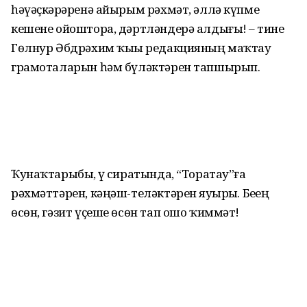
һәүәҫкәрҙәренә айырым рәхмәт, әллә күпме
кешене ойоштора, дәртләндерә алдығыҙ! – тине
Гөлнур Әбдрәхим ҡыҙы редакцияның маҡтау
грамоталарын һәм бүләктәрен тапшырып.
Ҡунаҡтарыбыҙ, үҙ сиратында, “Торатау”ға
рәхмәттәрен, кәңәш-теләктәрен яуҙырҙы. Беҙҙең
өсөн, гәзит үҫеше өсөн тап ошо ҡиммәт!