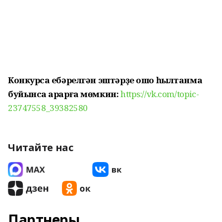
Конкурсҡа ебәрелгән эштәрҙе ошо һылтанма
буйынса ҡарарға мөмкин:
https://vk.com/topic-
23747558_39382580
Читайте нас
Партнеры