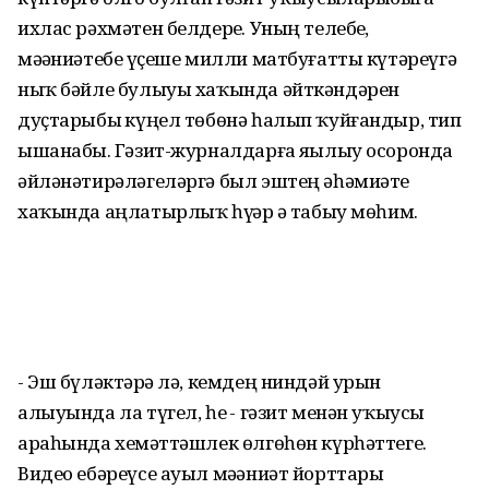
ихлас рәхмәтен белдерҙе. Уның телебеҙ,
мәҙәниәтебеҙ үҫеше милли матбуғатты күтәреүгә
ныҡ бәйле булыуы хаҡында әйткәндәрен
дуҫтарыбыҙ күңел төбөнә һалып ҡуйғандыр, тип
ышанабыҙ. Гәзит-журналдарға яҙылыу осоронда
әйләнәтирәләгеләргә был эштең әһәмиәте
хаҡында аңлатырлыҡ һүҙҙәр ҙә табыу мөһим.
- Эш бүләктәрҙә лә, кемдең ниндәй урын
алыуында ла түгел, һеҙ - гәзит менән уҡыусы
араһында хеҙмәттәшлек өлгөһөн күрһәттегеҙ.
Видео ебәреүсе ауыл мәҙәниәт йорттары