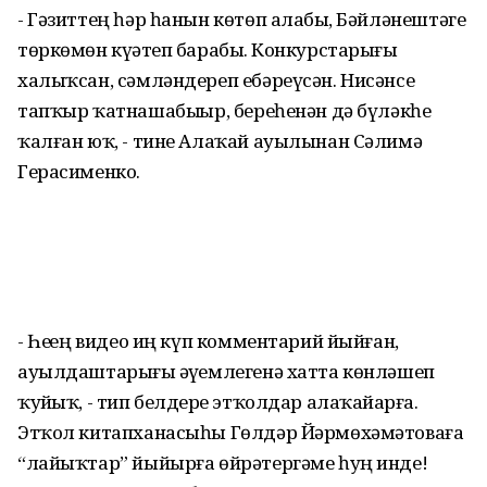
- Гәзиттең һәр һанын көтөп алабыҙ, Бәйләнештәге
төркөмөн күҙәтеп барабыҙ. Конкурстарығыҙ
халыҡсан, сәмләндереп ебәреүсән. Нисәнсе
тапҡыр ҡатнашабыҙҙыр, береһенән дә бүләкһеҙ
ҡалған юҡ, - тине Алаҡай ауылынан Сәлимә
Герасименко.
- Һеҙҙең видео иң күп комментарий йыйған,
ауылдаштарығыҙ әүҙемлегенә хатта көнләшеп
ҡуйҙыҡ, - тип белдерҙе этҡолдар алаҡайҙарға.
Этҡол китапханасыһы Гөлдәр Йәрмөхәмәтоваға
“лайыҡтар” йыйырға өйрәтергәме һуң инде!