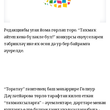
Редакциябыҙ уҙған йома гөрләп торҙо. “Таҡмаҡ
әйтеп кенә бүләкле бул!” конкурсы еңеүселәрен
тәбрикләү ике яҡ өсөн дә ҙур бер байрамға
әүерелде.
“Торатау” гәзитенең баш мөхәррире Гөлнур
Дәүләтйәрова төрлө тарафтан килеп еткән
“таҡмаҡсыларға” – әүҙемлектәре, дәрттәре менән
күптәргә өлгө булған гәзит уҡыусыларыбыҙға -