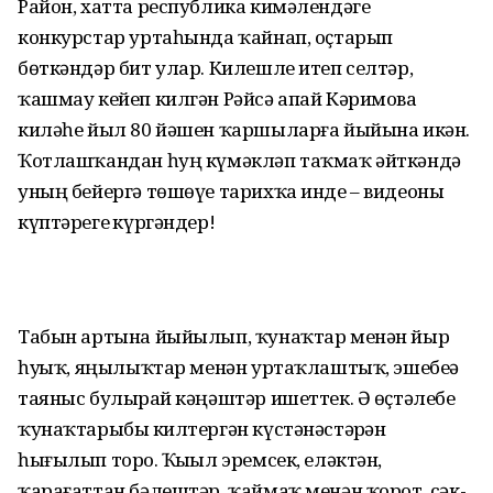
Район, хатта республика кимәлендәге
конкурстар уртаһында ҡайнап, оҫтарып
бөткәндәр бит улар. Килешле итеп селтәр,
ҡашмау кейеп килгән Рәйсә апай Кәримова
киләһе йыл 80 йәшен ҡаршыларға йыйына икән.
Ҡотлашҡандан һуң күмәкләп таҡмаҡ әйткәндә
уның бейергә төшөүе тарихҡа инде – видеоны
күптәрегеҙ күргәндер!
Табын артына йыйылып, ҡунаҡтар менән йыр
һуҙҙыҡ, яңылыҡтар менән уртаҡлаштыҡ, эшебеҙҙә
таяныс булырҙай кәңәштәр ишеттек. Ә өҫтәлебеҙ
ҡунаҡтарыбыҙ килтергән күстәнәстәрҙән
һығылып торҙо. Ҡыҙыл эремсек, еләктән,
ҡарағаттан бәлештәр, ҡаймаҡ менән ҡорот, сәк-