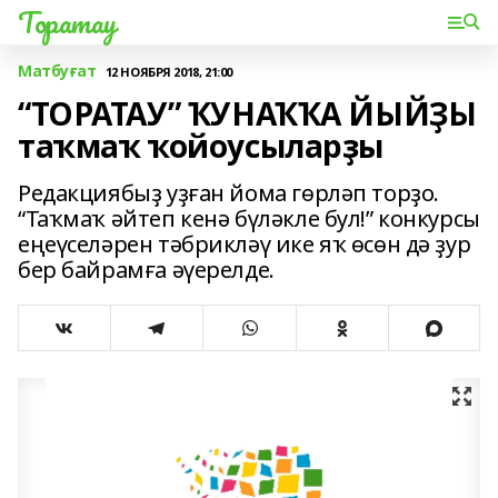
Торатау
Матбуғат
12 НОЯБРЯ 2018, 21:00
“ТОРАТАУ” ҠУНАҠҠА ЙЫЙҘЫ
таҡмаҡ ҡойоусыларҙы
Редакциябыҙ уҙған йома гөрләп торҙо.
“Таҡмаҡ әйтеп кенә бүләкле бул!” конкурсы
еңеүселәрен тәбрикләү ике яҡ өсөн дә ҙур
бер байрамға әүерелде.