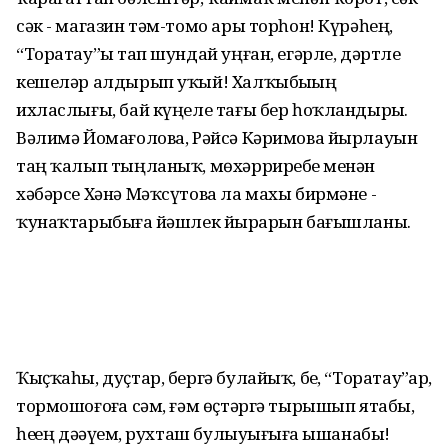
сәк - магазин тәм-томо ары торһон! Күрәһең,
“Торатау”ҙы тап шундай уңған, егәрле, дәртле
кешеләр алдырып уҡый! Халҡыбыҙҙың
ихласлығы, бай күңеле тағы бер һоҡландырҙы.
Вәлимә Йомағолова, Рәйсә Кәримова йырлауын
таң ҡалып тыңланыҡ, мөхәрриребеҙ менән
хәбәрсе Хәнә Мәҡсүтова ла махы бирмәне -
ҡунаҡтарыбыҙға йәшлек йырҙарын бағышланы.
Ҡыҫҡаһы, дуҫтар, бергә булайыҡ, беҙ, “Торатау”ҙар,
тормошоғоҙға сәм, ғәм өҫтәргә тырышып ятабыҙ,
һеҙҙең дәәүҙем, рухташ булыуығыҙға ышанабыҙ!