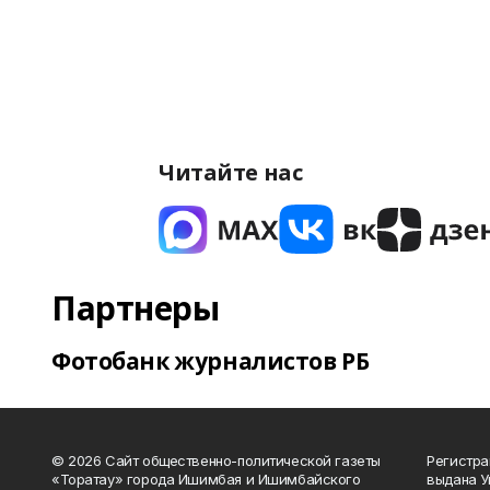
Читайте нас
Партнеры
Фотобанк журналистов РБ
© 2026 Сайт общественно-политической газеты
Регистра
«Торатау» города Ишимбая и Ишимбайского
выдана 