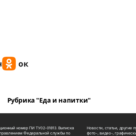
Рубрика "Еда и напитки"
ционный номер ПИ ТУ02-01813. Выписка
Новости, статьи, другие 
Управлением Федеральной службы по
фото-, видео-, графичес