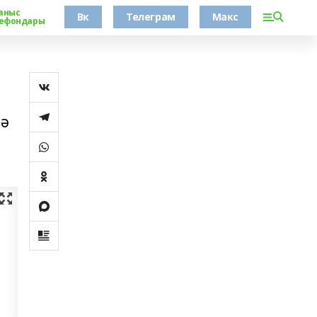
аныс
Вк
Телеграм
Макс
ефондары
тә