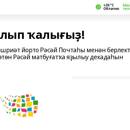
+26 °С
Ыш
Облачно
тел
ылып ҡалығыҙ!
әшриәт йорто Рәсәй Почтаһы менән берлек
Бөтөн Рәсәй матбуғатҡа яҙылыу декадаһын