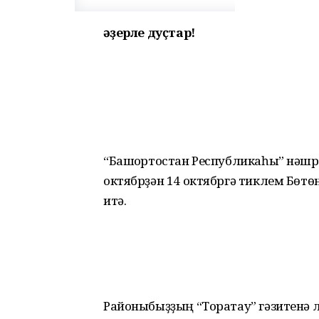
Ҡәҙерле дуҫтар!
“Башҡортостан Республикаһы” нәшр
октябрҙән 14 октябргә тиклем Бөтө
итә.
Районыбыҙҙың “Торатау” гәзитенә 