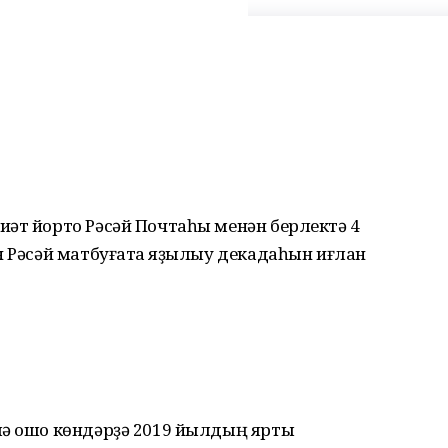
иәт йорто Рәсәй Почтаһы менән берлектә 4
н Рәсәй матбуғатҡа яҙылыу декадаһын иғлан
лә ошо көндәрҙә 2019 йылдың ярты