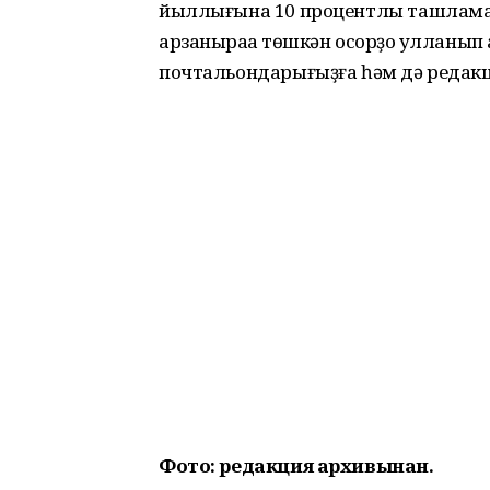
йыллығына 10 процентлы ташлама м
арзаныраҡҡа төшкән осорҙо ҡулланып 
почтальондарығыҙға һәм дә редакц
Фото: редакция архивынан.