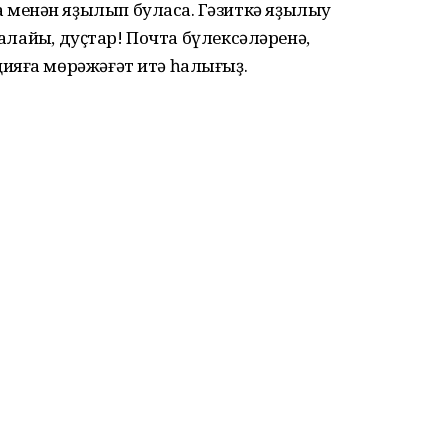
енән яҙылып буласаҡ. Гәзиткә яҙылыу
ҡалайыҡ, дуҫтар! Почта бүлексәләренә,
ияға мөрәжәғәт итә һалығыҙ.