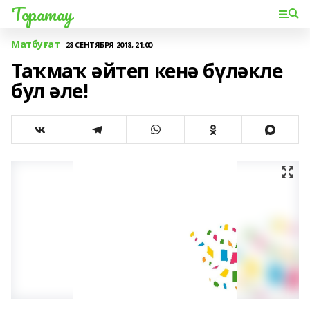
Торатау
Матбуғат
28 СЕНТЯБРЯ 2018, 21:00
Таҡмаҡ әйтеп кенә бүләкле
бул әле!