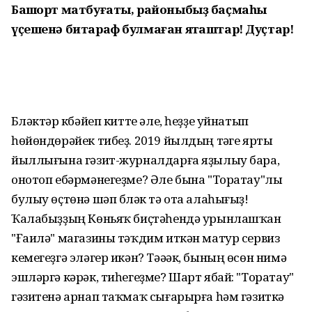
Башҡорт матбуғаты, районыбыҙ баҫмаһы
үҫешенә битараф булмаған яҡташтар! Дуҫтар!
Бүләктәр күбәйеп китте әле, һеҙҙе уйнатып
һөйөндөрәйек тибеҙ. 2019 йылдың тәүге ярты
йыллығына гәзит-журналдарға яҙылыу бара,
онотоп ебәрмәнегеҙме? Әле бына "Торатау"лы
булыу өҫтөнә шәп бүләк тә ота алаһығыҙ!
Ҡалабыҙҙың Көньяҡ биҫтәһендә урынлашҡан
"Ғаилә" магазины тәҡдим иткән матур сервиз
кемегеҙгә эләгер икән? Тәәәк, бының өсөн нимә
эшләргә кәрәк, тиһегеҙме? Шарт ябай: "Торатау"
гәзитенә арнап таҡмаҡ сығарырға һәм гәзиткә