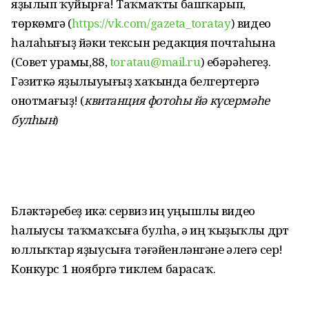
яҙылып ҡуйырға! Таҡмаҡты башҡарып,
төркөмгә (
https://vk.com/gazeta_toratay
) видео
һалаһығыҙ йәки тексын редакция почтаһына
(Совет урамы,88,
toratau@mail.ru
) ебәрәһегеҙ.
Гәзиткә яҙылыуығыҙ хаҡында белгертергә
онотмағыҙ! (
квитанция фотоһы йә күсермәһе
булһын
)
Бүләктәребеҙ икәү: сервиз иң уңышлы видео
һалыусы таҡмаҡсыға булһа, ә иң ҡыҙыҡлы дүрт
юллыҡтар яҙыусыға тәғәйенләнгәне әлегә сер!
Конкурс 1 ноябргә тиклем барасаҡ.