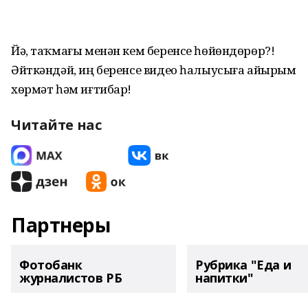
Йә, таҡмағы менән кем беренсе һөйөндөрөр?!
Әйткәндәй, иң беренсе видео һалыусыға айырым
хөрмәт һәм иғтибар!
Читайте нас
Партнеры
Фотобанк
Рубрика "Еда и
журналистов РБ
напитки"