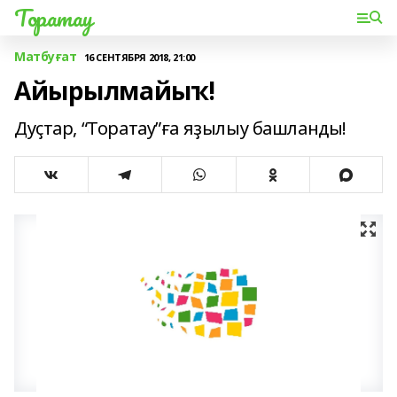
Торатау
Матбуғат
16 СЕНТЯБРЯ 2018, 21:00
Айырылмайыҡ!
Дуҫтар, “Торатау”ға яҙылыу башланды!