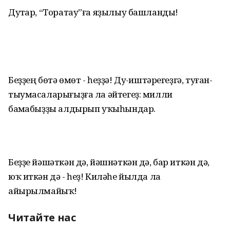
Дуҫтар, “Торатау”ға яҙылыу башланды!
Беҙҙең бөтә өмөт - һеҙҙә! Дуҫ-иштәрегеҙгә, туған-
тыумасаларығыҙға ла әйтегеҙ: милли
баҫмабыҙҙы алдырып уҡыһындар.
Беҙҙе йәшәткән дә, йәшнәткән дә, бар иткән дә,
юҡ иткән дә - һеҙ! Киләһе йылда ла
айырылмайыҡ!
Читайте нас