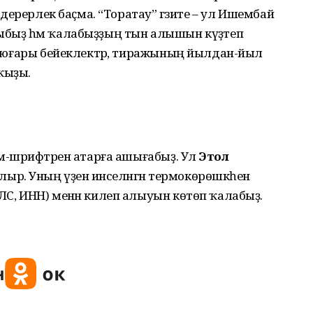
әндерерлек баҫма. “Торатау” гәзите – ул Ишембай
ыбыҙ һәм ҡалабыҙҙың тын алышын күҙәтеп
ҙгә юғары бейеклектәр, тиражының йылдан-йыл
 ҡыҙы.
ем-шәрифтәрен атарға ашығабыҙ. Ул
Этҡол
лыр. Уның үҙенә инселәнгән термокөрөшкәһен
ИЛС, ИНН) менән килеп алыуын көтөп ҡалабыҙ.