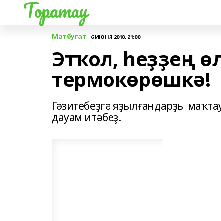
Торатау
Матбуғат
6 ИЮНЯ 2018, 21:00
Этҡол, һеҙҙең 
термокөрөшкә!
Гәзитебеҙгә яҙылғандарҙы маҡт
дауам итәбеҙ.