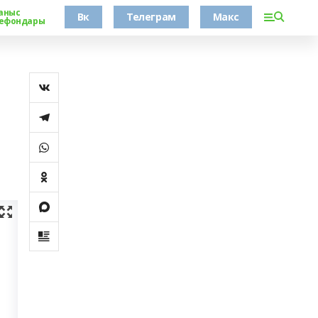
аныс
Вк
Телеграм
Макс
ефондары