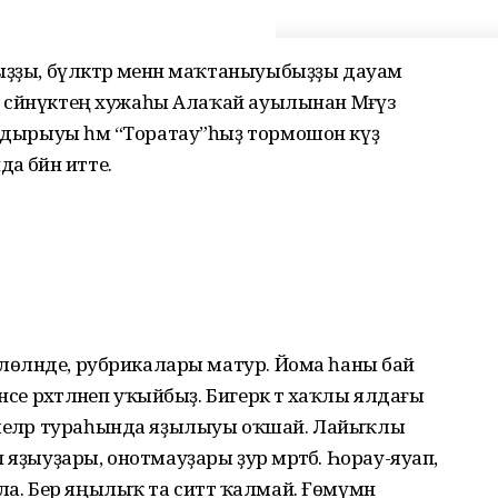
ыҙҙы, бүләктәр менән маҡтаныуыбыҙҙы дауам
ан сәйнүктең хужаһы Алаҡай ауылынан Мәғүзә
алдырыуы һәм “Торатау”һыҙ тормошон күҙ
 бәйән итте.
рлөләнде, рубрикалары матур. Йома һаны бай
се рәхәтләнеп уҡыйбыҙ. Бигерәк тә хаҡлы ялдағы
ешеләр тураһында яҙылыуы оҡшай. Лайыҡлы
яҙыуҙары, онотмауҙары ҙур мәртәбә. Һорау-яуап,
ла. Бер яңылыҡ та ситтә ҡалмай. Ғөмүмән