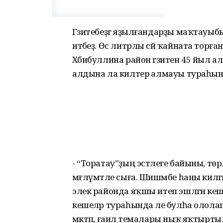
Гәзитебеҙгә яҙылғандарҙы маҡтауыб
итәбеҙ. Өс литрлы сәй ҡайната торғ
Хәбибуллина район гәзитен 45 йыл 
алдына ла килтерә алмауы тураһында
- “Торатау”ҙың эстәлеге байыны, тө
мәғлүмәтле сыға. Шишәмбе һаны килгән
элек районда яҡшы итеп эшләгән к
кешеләр тураһында әле булһа ололап 
мәктәп, ғаилә темалары ныҡ яҡтырты