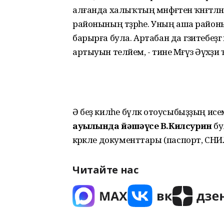
алғанда халыҡтың мәнфәғәтен ҡәнәғәтл
районының тәҙрәһе. Уның аша район
барырға була. Артабан да гәзитебе
артыуын теләйем, - тине Мәғүзә Әүхәҙи
Ә беҙ киләһе бүләк отоусыбыҙҙың ис
ауылында йәшәүсе В.Килсурин
бу
кәрәкле документтары (паспорт, СН
Читайте нас