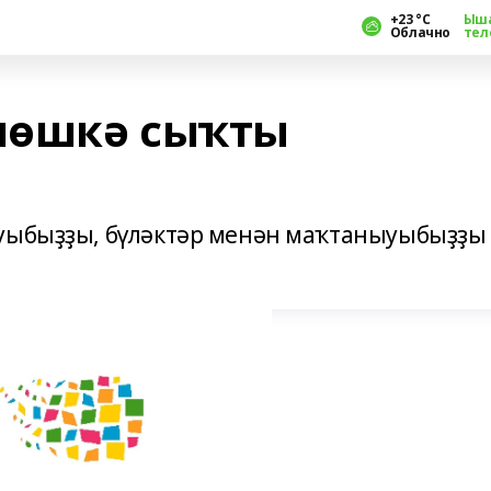
+23 °С
Ыш
Облачно
тел
өлөшкә сыҡты
ауыбыҙҙы, бүләктәр менән маҡтаныуыбыҙҙы