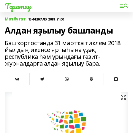
Торатау
Матбуғат
15 ФЕВРАЛЯ 2018, 21:00
Алдан яҙылыу башланды
Башҡортостанда 31 мартҡа тиклем 2018
йылдың икенсе яртыһына үҙәк,
республика һәм урындағы гәзит-
журналдарға алдан яҙылыу бара.