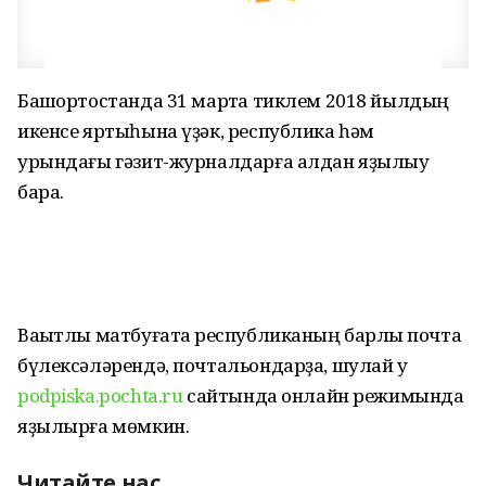
Башҡортостанда 31 мартҡа тиклем 2018 йылдың
икенсе яртыһына үҙәк, республика һәм
урындағы гәзит-журналдарға алдан яҙылыу
бара.
Ваҡытлы матбуғатҡа республиканың барлыҡ почта
бүлексәләрендә, почтальондарҙа, шулай уҡ
podpiska.pochta.ru
сайтында онлайн режимында
яҙылырға мөмкин.
Читайте нас