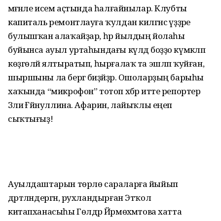
мәғәнәле исем аҫтында һалғайнылар. Клубты
капиталь ремонтлауға ҡулдан килгәнсә үҙҙәре
булышҡан алаҡайҙар, һәр йылдың йолаһы
буйынса ауыл уртаһындағы күлдә боҙҙо күмәкләп
көҙгөләй ялтыратып, һырғалаҡ та эшләп ҡуйған,
шыршыны ла бергә биҙәйҙәр. Ошоларҙың барыһы
хаҡында “микрофон” тотоп хәбәр итте репортер
Зәлиә Ғәйнуллина. Афарин, лайыҡлы еңеп
сыҡтығыҙ!
Ауылдаштарын төрлө сараларға йыйып
дәртләндергән, рухландырған Этҡол
китапханасыһы Гөлдәр Йәрмөхәмәтова хатта