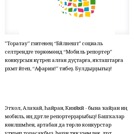
"Торатау” гәзитенең “Бәйләнештә" социаль
селтәрендәге төркөмөндә “Мобиль репортер”
конкурсын күтәреп алған дуҫтарға, яҡташтарға
рәхмәт әйтеп, “Афарин!” тибеҙ. Булдырҙығыҙ!
Этҡол, Алаҡай, Һайран, Кинйәкәй - бына ҡайҙан иң
мобиль, иң дәртле репортерҙарыбыҙ! Башҡалар
көнләшмәһен, артабан да төрлө конкурстар
үткәреп торасаҡбыҙ, һеҙҙән тик әүҙемлек, дәрт