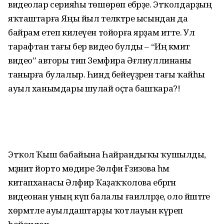
видеолар серияһы төшөрөп ебәрҙе. Этҡолдарҙың
яҡташтарға Яңы йыл теләктәре ысындан да
байрам етеп килеүен тойорға ярҙам итте. Ул
тарафтан тағы бер видео булды – “Иң кәмит
видео” авторы тип Земфира Әғлиуллинаны
танырға булалыр. Һинд бейеүҙәрен тағы ҡайһы
ауыл ханымдары шулай оҫта башҡара?!
Этҡол Ҡыш бабайына Һайрандыҡы ҡушылды,
мәҙәниәт йорто мөдире Зөлфиә Ғәзизова һәм
китапханасы Әлфирә Ҡаҙаҡҡолова ебәргән
видеонан уның күп балалы ғаиләләрҙе, оло йәштәге
хөрмәтле ауылдаштарҙы ҡотлауын күреп