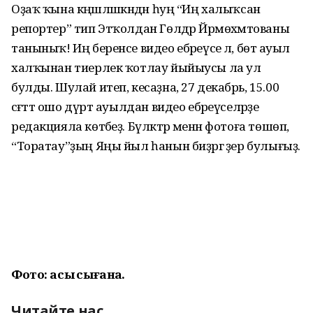
Оҙаҡ ҡына кәңәшләшкәндән һуң “Иң халыҡсан
репортер” тип Этҡолдан Гөлдәр Йәрмөхәмәтованы
таныныҡ! Иң беренсе видео ебәреүсе лә, бөтә ауыл
халҡынан тиерлек ҡотлау йыйыусы ла ул
булды. Шулай итеп, кесаҙна, 27 декабрь, 15.00
сәғәттә ошо дүрт ауылдан видео ебәреүселәрҙе
редакцияла көтәбеҙ. Бүләктәр менән фотоға төшөп,
“Торатау”ҙың Яңы йыл һанын биҙәргә әҙер булығыҙ.
Фото: асыҡ сығанаҡ.
Читайте нас