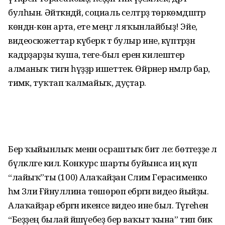
булһын. Әйткәндәй, социаль селтәрҙә төркөмдәштәр
көндән-көн арта, ете меңгә лә яҡынлайбыҙ! Эйе,
видеосюжеттар күберәк тә булыр ине, күптәрҙән
кадрҙарҙы ҡуша, теге-был ерен килештерә
алманыҡ тигән һүҙҙәр ишеттек. Өйрәнер нәмәләр бар,
тимәк, туҡтап ҡалмайыҡ, дуҫтар.
Бер ҡыйынлыҡ менән осраштыҡ бит әле: бөтәгеҙҙе лә
бүләкләге килә. Конкурс шарты буйынса иң күп
“лайыҡ”ты (100) Алаҡайҙан Сәлимә Герасименко
һәм Зәлиә Ғәйнуллина төшөрөп ебәргән видео йыйҙы.
Алаҡайҙар ебәргән икенсе видео ине был. Тәүгеһен
“Беҙҙең былай йәшәүебеҙ бер ваҡыт ҡына” тип бик