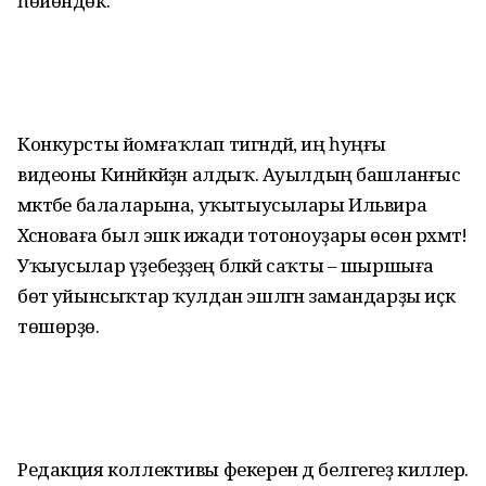
һөйөндөк.
Конкурсты йомғаҡлап тигәндәй, иң һуңғы
видеоны Кинйәкәйҙән алдыҡ. Ауылдың башланғыс
мәктәбе балаларына, уҡытыусылары Ильвира
Хәсәноваға был эшкә ижади тотоноуҙары өсөн рәхмәт!
Уҡыусылар үҙебеҙҙең бәләкәй саҡты – шыршыға
бөтә уйынсыҡтар ҡулдан эшләгән замандарҙы иҫкә
төшөрҙө.
Редакция коллективы фекерен дә белгегеҙ киләлер.