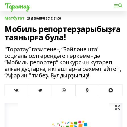
Торатау
Матбуғат
25 ДЕКАБРЯ 2017, 21:00
Мобиль репортерҙарыбыҙға
таянырға була!
"Торатау” гәзитенең “Бәйләнештә"
социаль селтәрендәге төркөмөндә
“Мобиль репортер” конкурсын күтәреп
алған дуҫтарға, яҡташтарға рәхмәт әйтеп,
“Афарин!” тибеҙ. Булдырҙығыҙ!