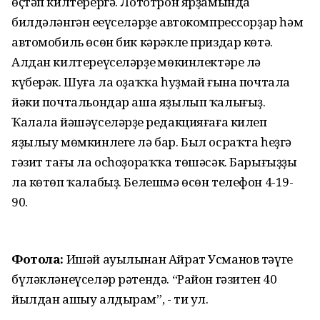
өҫтәп килтерергә. Лототрон ярҙамында
билдәләнгән еңеүселәрҙе автокомпрессорҙар һәм
автомобиль өсөн бик кәрәкле приздар көтә.
Алдан килтереүселәрҙең мөкинлектәре лә
күберәк. Шуға ла оҙаҡҡа һуҙмай ғына почтала
йәки почтальондар аша яҙылып ҡалығыҙ.
Ҡалала йәшәүселәрҙең редакцияғаға килеп
яҙылыу мөмкинлеге лә бар. Был осраҡта һеҙгә
гәзит тағы ла осһоҙораҡҡа төшәсәк. Барығыҙҙы
ла көтөп ҡалабыҙ. Белешмә өсөн телефон 4-19-
90.
Фотола:
Ишәй ауылынан Айрат Усманов тәүге
бүләкләнеүселәр рәтендә. “Район гәзитен 40
йылдан ашыу алдырам”, - ти ул.