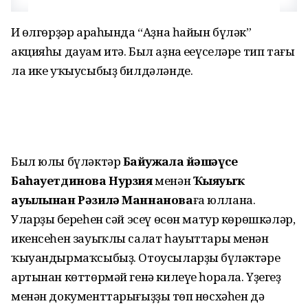
Иң өлгөрҙәр араһында “Аҙна һайын бүләк”
акцияһы дауам итә. Был аҙна еңеүселәре тип тағы
ла ике уҡыусыбыҙ билдәләнде.
Был юлы бүләктәр
Байғужала йәшәүсе
Баһауетдинова Нурзия
менән
Ҡыяуыҡ
ауылынан Рәзилә Маннанова
ға юллана.
Уларҙың береһен сәй эсеү өсөн матур көрөшкәләр,
икенсеһен зауыҡлы салат һауыттары менән
ҡыуандырмаҡсыбыҙ. Отоусыларҙың бүләктәре
артынан көттөрмәй генә килеүе һорала. Үҙегеҙ
менән документтарығыҙҙың төп нөсхәһен дә