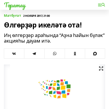
Торатау
Матбуғат
2 НОЯБРЯ 2017, 21:00
Өлгөрҙәр икеләтә ота!
Иң өлгөрҙәр араһында “Аҙна һайын бүләк”
акцияһы дауам итә.