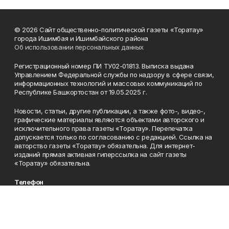
© 2026 Сайт общественно-политической газеты «Торатау»
города Ишимбая и Ишимбайского района
Об использовании персональных данных
Регистрационный номер ПИ ТУ02-01813. Выписка выдана
Управлением Федеральной службы по надзору в сфере связи,
информационных технологий и массовых коммуникаций по
Республике Башкортостан от 19.05.2025 г.
Новости, статьи, другие публикации, а также фото-, видео-,
графические материалы являются объектами авторского и
исключительного права газеты «Торатау». Перепечатка
допускается только по согласованию с редакцией. Ссылка на
авторство газеты «Торатау» обязательна. Для интернет-
изданий прямая активная гиперссылка на сайт газеты
«Торатау» обязательна.
Телефон
8(34794) 4-11-22
Эл. почта
toratau@mail.ru