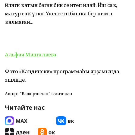
әйләнгән ҡатын бөгөн бик әсе итеп илай. Йәш саҡ,
матур саҡ үткән. Үкенестән башҡа бер нимә лә
ҡалмаған...
Альфия Мингалиева
Фото «Кандински» программаһы ярҙамында
эшләнде.
Автор:
"Башҡортостан" гәзитенән
Читайте нас