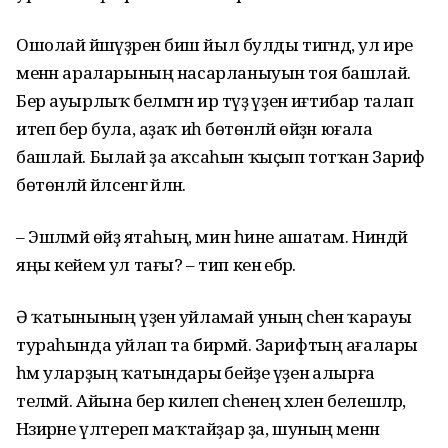
Ошолай йәшәүҙәренә биш йыл булды тигәндә, ул ире
менән араларының насарланыуын тоя башлай.
Бер ауырлыҡ белмәгән ир тәүҙә үҙенә иғтибар талап
итеп бер була, аҙаҡ иһә бөтөнләй өйҙән юғала
башлай. Былай ҙа аҡсаһын ҡыҫып тотҡан Зариф
бөтөнләй йәлсенгә әйләнә.
– Эшләмәй өйҙә ятаһың, мин һине ашатам. Ниндәй
яңы кейем ул тағы? – тип кенә ебәрә.
Ә ҡатынының үҙен уйламай уның әсәһен ҡарауы
тураһында уйлап та бирмәй. Зарифтың ағалары
һәм уларҙың ҡатындары әбейҙе үҙенә алырға
теләмәй. Айына бер килеп әсәһенең хәлен белешәләр,
Нәзирәне үлтереп маҡтайҙар ҙа, шуның менән