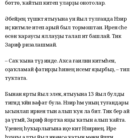
бөттө, ҡайтып китеп уларҙы онотолар.
Әбейҙең түшәктә ятыуына ун йыл тулғанда Нәзирә
иҫ китмәле итеп арый был тормоштан. Иренә әсәһе
өсөн ҡараусы яллауҙы талап итә башлай. Тик
Зариф ризалашмай.
– Саҡ ҡына түҙ инде. Аҡса ғаиләнән китмәһен,
оҙаҡламай фатирҙы һинең исемгә яҙырбыҙ, – тип
туҡтата.
Бынан ярты йыл элек, ятыуына 13 йыл булды
тигәндә ҡәйнә вафат була. Нәзирә һәм уның туғандары
ысынлап иркен тын алып ҡуя ла бит. Тик бер ай
ҙа үтмәй, Зариф йортҡа яңы ҡатын алып ҡайта.
Үҙенең һуҡырлығына иҫе китә Нәзирәнең. Ире
һуңғы алты йыл икенсе ҡатын менән йәшәгән,