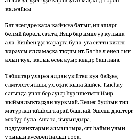
атлай ҙа, үҙен-үҙе ҡарай ҙа алмаҫ хәлдә тороп
ҡалғайны.
Бөтә нәҫелдәре ҡара ҡайғыға батып, ни эшләргә
белмәй йөрөгән саҡта, Нәзирә бар нәмәне үҙ ҡулына
ала. Ҡәйнәһен үҙе ҡарарға була, уға ситтән килгән
ҡараусы ялламаҫҡа тәҡдим итә. Бөтәһе лә еңел тын
алып ҡуя, ә ҡатын өсөн ауыр көндәр башлана.
Табиптар уларға алдан уҡ әйтеп ҡуя: әбейҙең
сәләмәтлеге яҡшы, ул оҙаҡ ҡына йәшәйәсәк. Тик һау
сағында унан бер ауыр һүҙ ишетмәгән Нәзирә
ҡыйынлыҡтарҙан ҡурҡмай. Кешесә булһын тип
матурлап ҡәйнәһен ҡарай башлай. Эшенән дә китергә
мәжбүр була. Ашата, йыуындыра,
подгузниктарын алмаштыра, сәғәт һайын уның
урынын күсереп һалып тора.