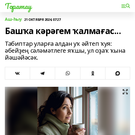
Торатау
Аш-һыу
21 ОКТЯБРЯ 2024, 07:27
Башҡа кәрәгем ҡалмағас...
Табиптар уларға алдан уҡ әйтеп ҡуя:
әбейҙең сәләмәтлеге яҡшы, ул оҙаҡ ҡына
йәшәйәсәк.