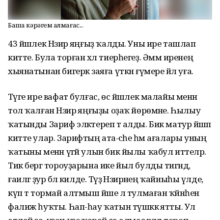
Башҡа кәрәгем ҡалмағас...
43 йәшлек Нәзирә яңғыҙ ҡалды. Уны ире ташлап
китте. Була торған хәл тиерһегеҙ. Әммә иренең
хыянатынан бигерәк заяға үткән ғүмере йәл уға.
Тәүге ире вафат булғас, өс йәшлек малайы менән
тол ҡалған Нәзирә яңғыҙы оҙаҡ йөрөмәне. Һылыу
ҡатынды Зариф эләктереп тә алды. Бик матур йәшәп
китте улар. Зарифтың ата-әсәһе һәм ағалары уның
ҡатыны менән үгәй улын бик йылы ҡабул иттеләр.
Тик бергә тороуҙарына ике йыл булды тигәндә,
ғаиләгә ҙур бәлә килде. Тәүҙә Нәзирәнең ҡайныһы үлде,
күп тә тормай алтмыш йәше лә тулмаған ҡәйнәһен
фалиж һуҡты. Һап-һау ҡатын түшәккә ятты. Ул