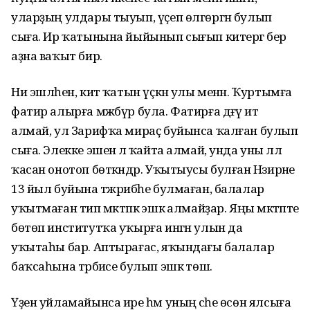
уларҙың улдары тыуып, үҫеп өлгөргән булып
сыға. Ир ҡатынына йыйынып сығып китергә бер
аҙна ваҡыт бирә.
Ни эшләһен, китә ҡатын үҫкән улы менән. Ҡуртымға
фатир алырға мәжбүр була. Фатирға дәғүә итә
алмай, ул Зарифҡа мираҫ буйынса ҡалған булып
сыға. Элекке эшенә лә ҡайта алмай, унда уны әллә
ҡасан онотоп бөткәндәр. Уҡытыусы булған Нәзирәне
13 йыл буйына тәжрибәһе булмаған, балалар
уҡытмаған тип мәктәпкә эшкә алмайҙар. Яңы мәктәпте
бөтөп институтҡа уҡырға ингән улын да
уҡытаһы бар. Аптырағас, яҡындағы балалар
баҡсаһына тәрбиәсе булып эшкә төшә.
Үҙен уйламайынса ире һәм уның әсәһе өсөн ялсыға