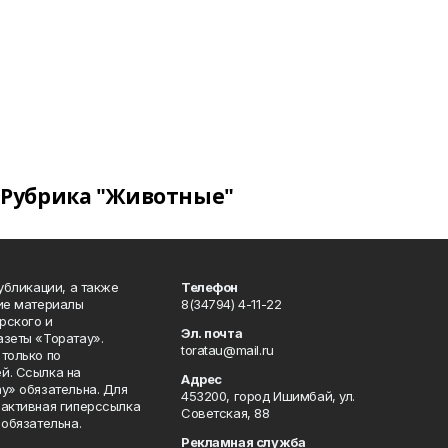
Рубрика "Животные"
публикации, а также
Телефон
кие материалы
8(34794) 4-11-22
рского и
Эл. почта
азеты «Торатау».
toratau@mail.ru
только по
й. Ссылка на
Адрес
у» обязательна. Для
453200, город Ишимбай, ул.
 активная гиперссылка
Советская, 88
 обязательна.
Рекламная служба