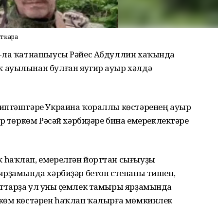
отҡара
О-ла ҡатнашыусы Рәйес Абдуллин хаҡында
 ауылынан булған яугир ауыр хәлдә
 иптәштәре Украина ҡораллы көстәренең ауыр
ер төркөм Рәсәй хәрбиҙәре бина емереклектәре
 һаҡлап, емерелгән йорттан сығыуҙы
ярҙамында хәрбиҙәр бетон стенаны тишеп,
ттарҙа ул уны үҫемлек тамыры ярҙамында
ркөм көстәрен һаҡлап ҡалырға мөмкинлек