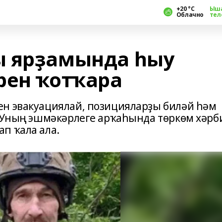
+20 °С
Ыш
Облачно
тел
ы ярҙамында һыу
рен ҡотҡара
ен эвакуациялай, позицияларҙы биләй һәм
. Уның эшмәкәрлеге арҡаһында төркөм хәрб
п ҡала ала.