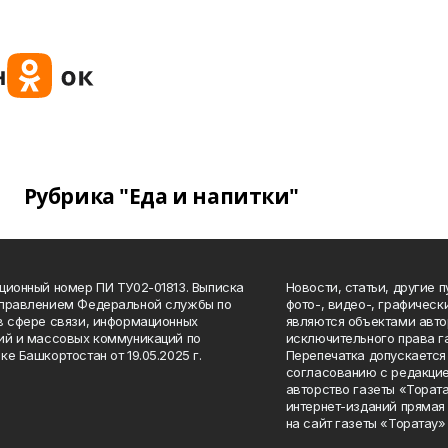
Рубрика "Еда и напитки"
ционный номер ПИ ТУ02-01813. Выписка
Новости, статьи, другие 
Управлением Федеральной службы по
фото-, видео-, графичес
в сфере связи, информационных
являются объектами авто
ий и массовых коммуникаций по
исключительного права г
ке Башкортостан от 19.05.2025 г.
Перепечатка допускается 
согласованию с редакцие
авторство газеты «Тората
интернет-изданий прямая
на сайт газеты «Торатау»