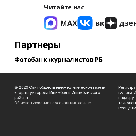
Читайте нас
Партнеры
Фотобанк журналистов РБ
© 2026 Сайт общественно-политической газеты
Регистра
«Торатау» города Ишимбая и Ишимбайского
выдана 
района
надзору 
Об использовании персональных данных
технолог
Республи