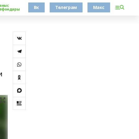
аныс
Вк
Телеграм
Макс
ефондары
и