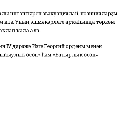
алы иптәштәрен эвакуациялай, позицияларҙы
уам итә. Уның эшмәкәрлеге арҡаһында төркөм
аҡлап ҡала ала.
н IV дәрәжә Изге Георгий ордены менән
«Ҡыйыулыҡ өсөн» һәм «Батырлыҡ өсөн»