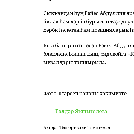
Сыҡҡандан һуң Рәйес Абдуллин яр
биләй һәм хәрби бурысын үтәүҙе да
хәрби һәләтен һәм позицияларын һ
Был батырлығы өсөн Рәйес Абдулли
бүләкләнә. Бынан тыш, рядовойға 
миҙалдары тапшырыла.
Фото: Күгәрсен районы хакимиәте.
Гөлдәр Яҡшығолова
Автор:
"Башҡортостан" гәзитенән