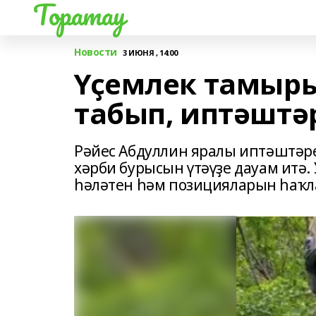
Торатау
Новости
3 ИЮНЯ , 14:00
Үҫемлек тамыр
табып, иптәштә
Рәйес Абдуллин яралы иптәштәр
хәрби бурысын үтәүҙе дауам итә
һәләтен һәм позицияларын һаҡла