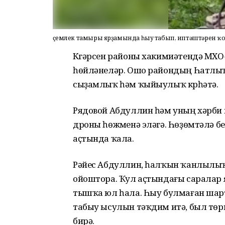
Үҫемлек тамыры ярҙамында һыу табып, иптәштәрен ҡ
Күгәрсен районы хакимиәтендә МХ
һөйләнеләр. Ошо райондың Һатлыҡ
сыҙамлыҡ һәм ҡыйыулыҡ күрһәтә.
Рядовой Абдуллин һәм уның хәрби
дроны һөжүменә эләгә. Һөҙөмтәлә б
аҫтында ҡала.
Рәйес Абдуллин, һалҡын ҡанлылыҡ
ойоштора. Ҡул аҫтындағы саралар 
тышҡа юл һала. Һыу булмаған шар
табыу ысулын тәҡдим итә, был тө
бирә.