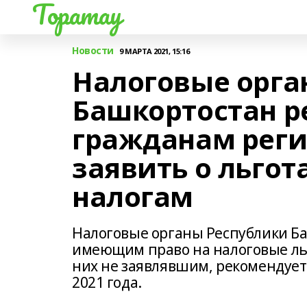
Торатау
Новости
9 МАРТА 2021, 15:16
Налоговые орга
Башкортостан 
гражданам реги
заявить о льго
налогам
Налоговые органы Республики Б
имеющим право на налоговые ль
них не заявлявшим, рекомендуетс
2021 года.