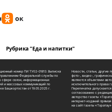
Рубрика "Еда и напитки"
ционный номер ПИ ТУ02-01813. Выписка
Новости, статьи, другие 
Управлением Федеральной службы по
фото-, видео-, графичес
в сфере связи, информационных
являются объектами авто
ий и массовых коммуникаций по
исключительного права г
ке Башкортостан от 19.05.2025 г.
Перепечатка допускается 
согласованию с редакцие
авторство газеты «Тората
интернет-изданий прямая
на сайт газеты «Торатау»