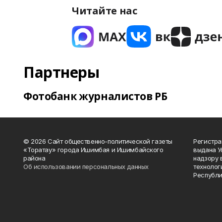
Читайте нас
Партнеры
Фотобанк журналистов РБ
© 2026 Сайт общественно-политической газеты
Регистра
«Торатау» города Ишимбая и Ишимбайского
выдана 
района
надзору 
Об использовании персональных данных
технолог
Республи