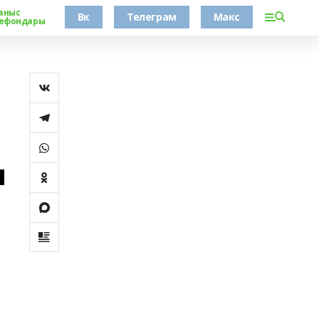
аныс
Вк
Телеграм
Макс
ефондары
м