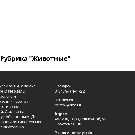
Рубрика "Животные"
публикации, а также
Телефон
кие материалы
8(34794) 4-11-22
рского и
Эл. почта
азеты «Торатау».
toratau@mail.ru
только по
й. Ссылка на
Адрес
у» обязательна. Для
453200, город Ишимбай, ул.
 активная гиперссылка
Советская, 88
 обязательна.
Рекламная служба