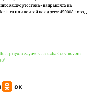
дники Башкортостана» направлять на
iria.ru или почтой по адресу: 450008, город
Otkrit-priyom-zayavok-na-uchastie-v-novom-
40/