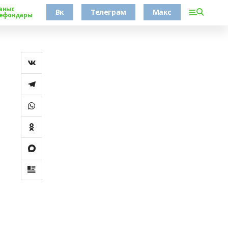
аныс
Вк
Телеграм
Макс
ефондары