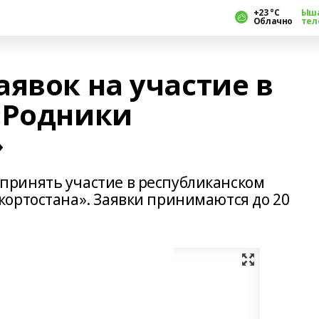
+23 °С
Ыш
Облачно
тел
явок на участие в
«Родники
»
ринять участие в республиканском
ортостана». Заявки принимаются до 20