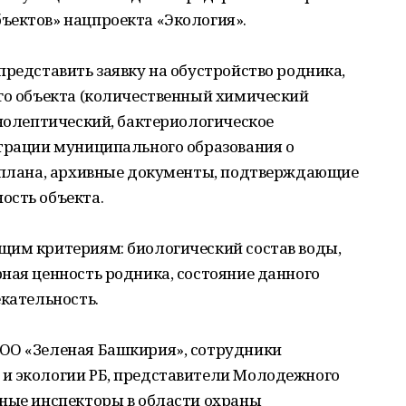
ъектов» нацпроекта «Экология».
представить заявку на обустройство родника,
ого объекта (количественный химический
анолептический, бактериологическое
страции муниципального образования о
енплана, архивные документы, подтверждающие
ость объекта.
щим критериям: биологический состав воды,
ная ценность родника, состояние данного
екательность.
ОО «Зеленая Башкирия», сотрудники
и экологии РБ, представители Молодежного
нные инспекторы в области охраны