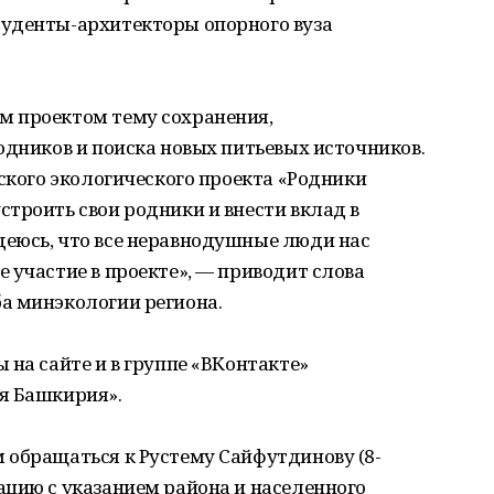
уденты-архитекторы опорного вуза
м проектом тему сохранения,
одников и поиска новых питьевых источников.
нского экологического проекта «Родники
троить свои родники и внести вклад в
еюсь, что все неравнодушные люди нас
 участие в проекте», — приводит слова
а минэкологии региона.
 на сайте и в группе «ВКонтакте»
я Башкирия».
 обращаться к Рустему Сайфутдинову (8-
ацию с указанием района и населенного