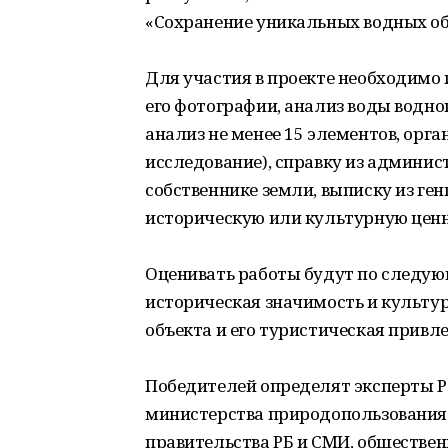
«Сохранение уникальных водных об
Для участия в проекте необходимо 
его фотографии, анализ воды водн
анализ не менее 15 элементов, орг
исследование), справку из админи
собственнике земли, выписку из г
историческую или культурную ценн
Оценивать работы будут по следую
историческая значимость и культур
объекта и его туристическая привл
Победителей определят эксперты Р
министерства природопользования 
правительства РБ и СМИ, обществе