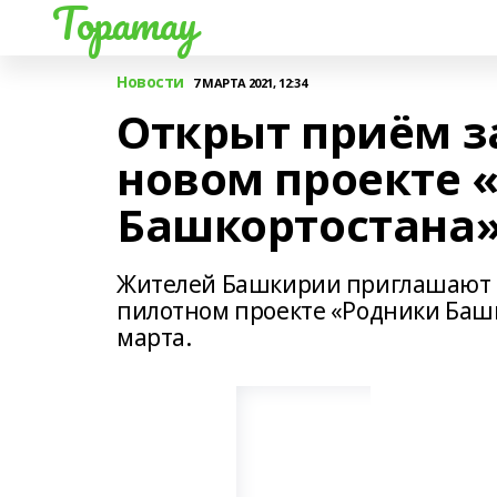
Торатау
Новости
7 МАРТА 2021, 12:34
Открыт приём за
новом проекте 
Башкортостана
Жителей Башкирии приглашают п
пилотном проекте «Родники Башк
марта.