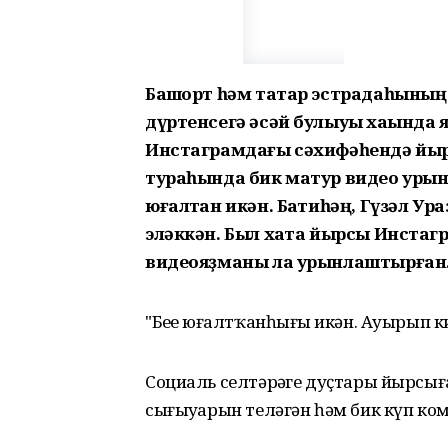
Башҡорт һәм татар эстрадаһының
дүртенсегә әсәй булыуы хаҡында яҙ
Инстаграмдағы сәхифәһендә йыр
тураһында бик матур видео урын
юғалтҡан икән. Баҡтиһәң, Гүзәл У
эләккән. Был хаҡта йырсы Инстаг
видеояҙманы ла урынлаштырған
"Беҙҙе юғалтҡанһығыҙ икән. Ауырып кит
Социаль селтәрҙәге дуҫтары йырсығ
сығыуҙарын теләгән һәм бик күп ком