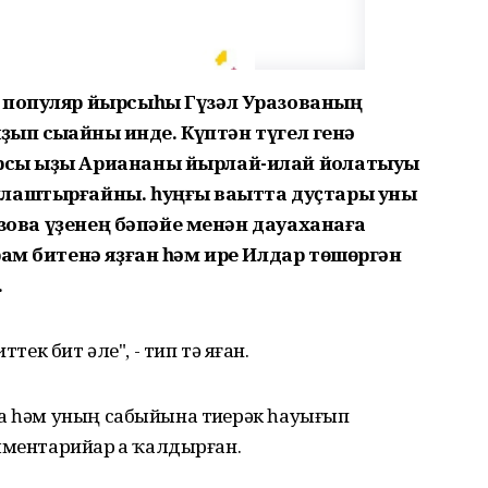
 популяр йырсыһы Гүзәл Уразованың
ып сыҡҡайныҡ инде. Күптән түгел генә
сы ҡыҙы Ариананы йырлай-илай йоҡлатыуы
лаштырғайны. һуңғы ваҡытта дуҫтары уны
разова үҙенең бәпәйе менән дауаханаға
рам битенә яҙған һәм ире Илдар төшөргән
.
тек бит әле", - тип тә яҙған.
а һәм уның сабыйына тиҙерәк һауығып
ментарийҙар ҙа ҡалдырған.