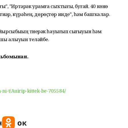
ыҙ", "Иртәрәк урамға сыҡтығыҙ, буғай. 40 көнө
иҙәр, күрәһең, дөрөҫтөр инде", һәм башҡалар.
н йырсыбыҙҙың тиҙерәк һауығып сығыуын һәм
шы алыуын теләйбеҙ.
льбомынан.
m-ni-t/Auirip-kittek-be-705584/