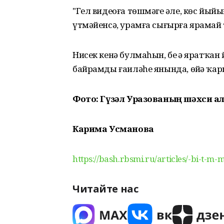
"Гел видеоға төшмәгеҙ әле, көс йыйығ
үтмәйенсә, урамға сығырға ярамай т
Нисек кенә булмаһын, беҙ ҙә яратҡа
байрамды ғаиләһе янында, өйҙә ҡар
Фото: Гүзәл Уразованың шәхси а
Карима Усманова
https://bash.rbsmi.ru/articles/-bi-t-m-
Читайте нас