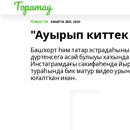
Торатау
Новости
6 МАРТА 2021, 20:01
"Ауырып киттек б
Башҡорт һәм татар эстрадаһыны
дүртенсегә әсәй булыуы хаҡында
Инстаграмдағы сәхифәһендә йы
тураһында бик матур видео уры
юғалтҡан икән.