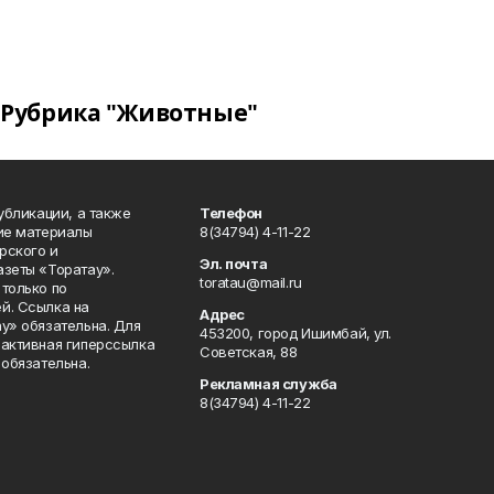
Рубрика "Животные"
публикации, а также
Телефон
кие материалы
8(34794) 4-11-22
рского и
Эл. почта
азеты «Торатау».
toratau@mail.ru
только по
й. Ссылка на
Адрес
у» обязательна. Для
453200, город Ишимбай, ул.
 активная гиперссылка
Советская, 88
 обязательна.
Рекламная служба
8(34794) 4-11-22