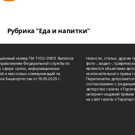
Рубрика "Еда и напитки"
ционный номер ПИ ТУ02-01813. Выписка
Новости, статьи, другие 
Управлением Федеральной службы по
фото-, видео-, графичес
в сфере связи, информационных
являются объектами авто
ий и массовых коммуникаций по
исключительного права г
ке Башкортостан от 19.05.2025 г.
Перепечатка допускается 
согласованию с редакцие
авторство газеты «Тората
интернет-изданий прямая
на сайт газеты «Торатау»