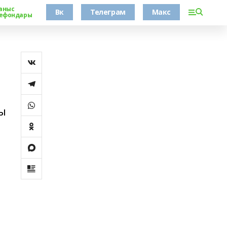
аныс
Вк
Телеграм
Макс
ефондары
ы