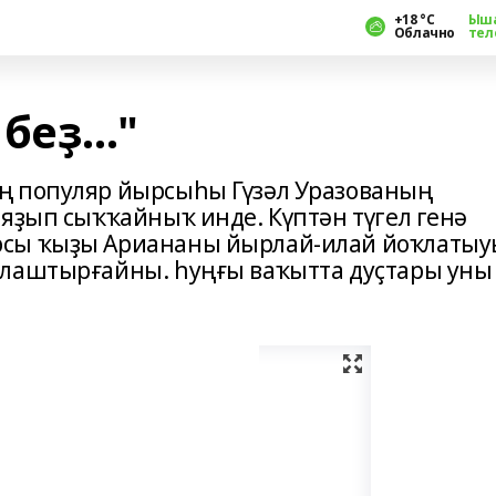
+18 °С
Ыш
Облачно
тел
еҙ..."
ң популяр йырсыһы Гүзәл Уразованың
 яҙып сыҡҡайныҡ инде. Күптән түгел генә
рсы ҡыҙы Ариананы йырлай-илай йоҡлатыу
нлаштырғайны. һуңғы ваҡытта дуҫтары уны