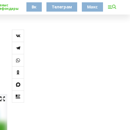
аныс
Вк
Телеграм
Макс
ефондары