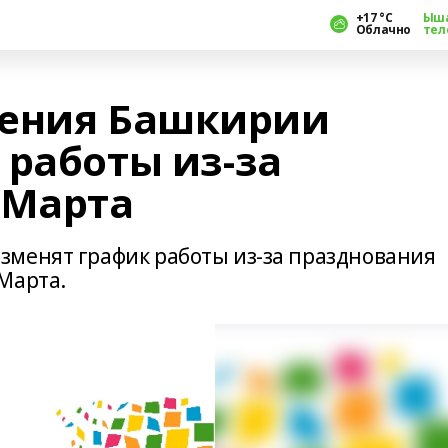
+17 °С
Ыш
Облачно
тел
ления Башкирии
 работы из-за
 Марта
зменят график работы из-за празднования
Марта.