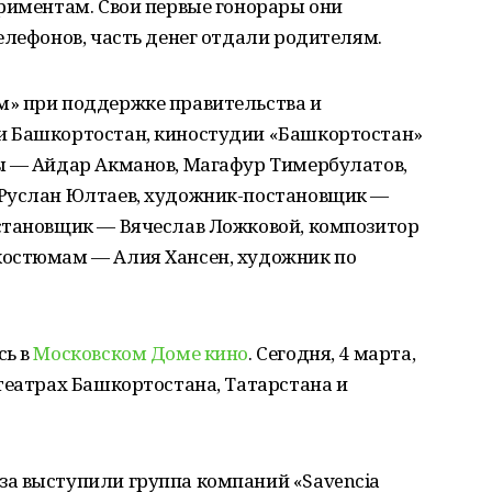
риментам. Свои первые гонорары они
елефонов, часть денег отдали родителям.
» при поддержке правительства и
и Башкортостан, киностудии «Башкортостан»
ы — Айдар Акманов, Магафур Тимербулатов,
 Руслан Юлтаев, художник-постановщик —
становщик — Вячеслав Ложковой, композитор
костюмам — Алия Хансен, художник по
сь в
Московском Доме кино
. Сегодня, 4 марта,
театрах Башкортостана, Татарстана и
а выступили группа компаний «Savencia