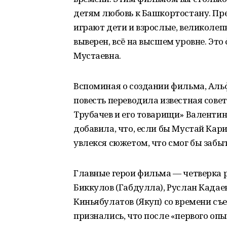
детям любовь к Башкортостану. Пр
играют дети и взрослые, великоле
выверен, всё на высшем уровне. Эт
Мустаевна.
Вспоминая о создании фильма, Альф
повесть переводила известная совет
Трубачев и его товарищи» Валентин
добавила, что, если бы Мустай Кар
увлекся сюжетом, что смог бы забыт
Главные герои фильма — четверка 
Биккулов (Габдулла), Руслан Кадаев
Киньябулатов (Якуп) со времени съ
признались, что после «первого оп