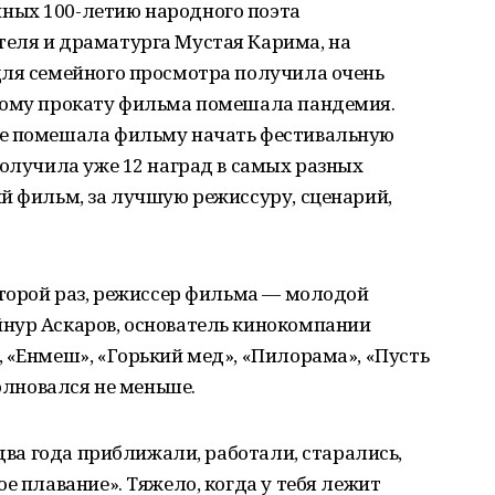
ных 100-летию народного поэта
еля и драматурга Мустая Карима, на
для семейного просмотра получила очень
кому прокату фильма помешала пандемия.
не помешала фильму начать фестивальную
получила уже 12 наград в самых разных
й фильм, за лучшую режиссуру, сценарий,
второй раз, режиссер фильма — молодой
нур Аскаров, основатель кинокомпании
 «Енмеш», «Горький мед», «Пилорама», «Пусть
волновался не меньше.
 два года приближали, работали, старались,
е плавание». Тяжело, когда у тебя лежит