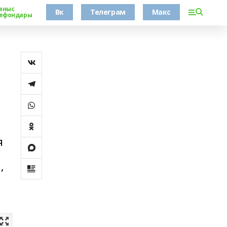
аныс
Вк
Телеграм
Макс
ефондары
я
,