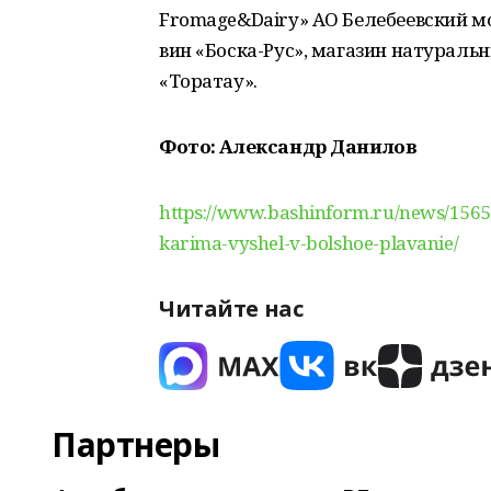
Fromage&Dairy» АО Белебеевский м
вин «Боска-Рус», магазин натураль
«Торатау».
Фото: Александр Данилов
https://www.bashinform.ru/news/1565
karima-vyshel-v-bolshoe-plavanie/
Читайте нас
Партнеры