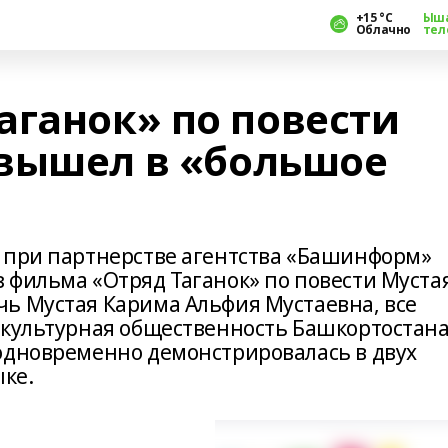
+15 °С
Ыш
Облачно
тел
аганок» по повести
вышел в «большое
 при партнерстве агентства «Башинформ»
 фильма «Отряд Таганок» по повести Муста
ь Мустая Карима Альфия Мустаевна, все
 культурная общественность Башкортостана
одновременно демонстрировалась в двух
ыке.