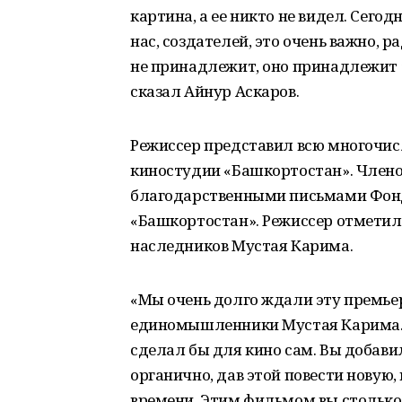
картина, а ее никто не видел. Сего
нас, создателей, это очень важно, 
не принадлежит, оно принадлежит з
сказал Айнур Аскаров.
Режиссер представил всю многочис
киностудии «Башкортостан». Члено
благодарственными письмами Фонд
«Башкортостан». Режиссер отметил,
наследников Мустая Карима.
«Мы очень долго ждали эту премьер
единомышленники Мустая Карима. Вы
сделал бы для кино сам. Вы добавил
органично, дав этой повести новую
времени. Этим фильмом вы столько 