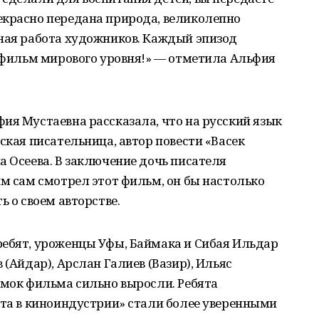
екрасно передана природа, великолепно
пная работа художников. Каждый эпизод
о фильм мирового уровня!» — отметила Альфия
ия Мустаевна рассказала, что на русский язык
ская писательница, автор повести «Васек
а Осеева. В заключение дочь писателя
им сам смотрел этот фильм, он бы настолько
ь о своем авторстве.
ребят, уроженцы Уфы, Баймака и Сибая Ильдар
 (Айдар), Арслан Галиев (Вазир), Ильяс
емок фильма сильно выросли. Ребята
ыта в киноиндустрии» стали более уверенными