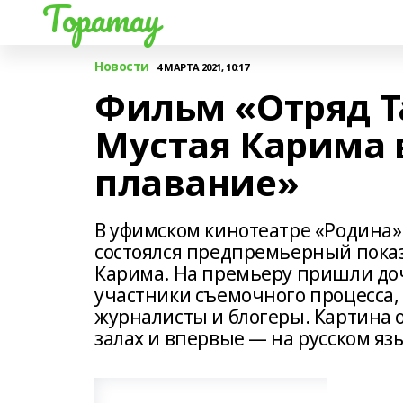
Торатау
Новости
4 МАРТА 2021, 10:17
Фильм «Отряд Т
Мустая Карима 
плавание»
В уфимском кинотеатре «Родина»
состоялся предпремьерный показ
Карима. На премьеру пришли доч
участники съемочного процесса,
журналисты и блогеры. Картина 
залах и впервые — на русском яз