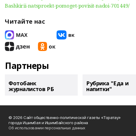
Bashkirii-natsproekt-pomoget-povisit-nadoi-701449/
Читайте нас
Партнеры
Фотобанк
Рубрика "Еда и
журналистов РБ
напитки"
© 2026 Сайт общественно-политической газеты «Торатау»
города Ишимбая и Ишимбайского района
Об использовании персональных данных