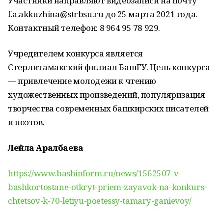
Участники направляют видеозаписи на почту
f.a.akkuzhina@strbsu.ru до 25 марта 2021 года.
Контактный телефон: 8 964 95 78 929.
Учредителем конкурса является
Стерлитамакский филиал БашГУ. Цель конкурса
— привлечение молодежи к чтению
художественных произведений, популяризация
творчества современных башкирских писателей
и поэтов.
Лейла Аралбаева
https://www.bashinform.ru/news/1562507-v-
bashkortostane-otkryt-priem-zayavok-na-konkurs-
chtetsov-k-70-letiyu-poetessy-tamary-ganievoy/