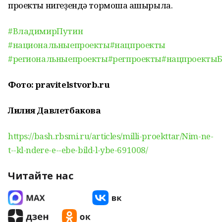
проекты нигеҙендә тормошҡа ашырыла.
#ВладимирПутин
#национальныепроекты
#нацпроекты
#региональныепроекты
#регпроекты
#нацпроекты
Фото: pravitelstvorb.ru
Лилия Давлетбакова
https://bash.rbsmi.ru/articles/milli-proekttar/Nim-ne-
t--kl-ndere-e--ebe-bild-l-ybe-691008/
Читайте нас