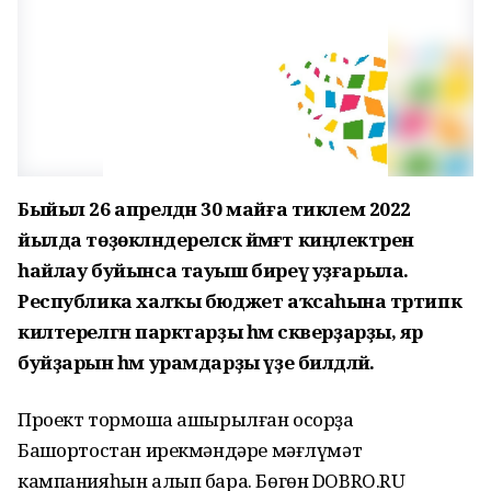
Быйыл 26 апрелдән 30 майға тиклем 2022
йылда төҙөкләндереләсәк йәмәғәт киңлектәрен
һайлау буйынса тауыш биреү уҙғарыла.
Республика халҡы бюджет аҡсаһына тәртипкә
килтерелгән парктарҙы һәм скверҙарҙы, яр
буйҙарын һәм урамдарҙы үҙе билдәләй.
Проект тормошҡа ашырылған осорҙа
Башҡортостан ирекмәндәре мәғлүмәт
кампанияһын алып бара. Бөгөн DOBRO.RU