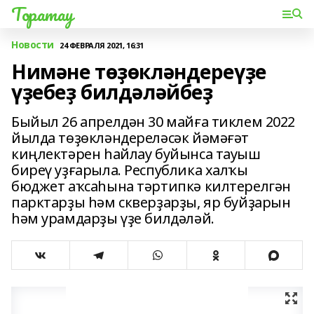
Торатау
Новости
24 ФЕВРАЛЯ 2021, 16:31
Нимәне төҙөкләндереүҙе
үҙебеҙ билдәләйбеҙ
Быйыл 26 апрелдән 30 майға тиклем 2022
йылда төҙөкләндереләсәк йәмәғәт
киңлектәрен һайлау буйынса тауыш
биреү уҙғарыла. Республика халҡы
бюджет аҡсаһына тәртипкә килтерелгән
парктарҙы һәм скверҙарҙы, яр буйҙарын
һәм урамдарҙы үҙе билдәләй.