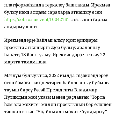
платформаһында теркәлеү башланды. Ирекмән
булыу йәки алдағы сараларҙа ҡатнашыу өсөн
https://dobro.ru/event/10042161
сайтында ғариза
ҡалдырыу шарт.
Ирекмәндәрҙе һайлап алыу критерийҙары:
проектта ҡатнашырға әҙер булыу; аралашыу
һәләте; 18 йәш тулыу. Ирекмәндәрҙе теркәү 22
мартта тамамлана.
Мәғлүм булыуынса, 2022 йылда төҙөкләндереү
өсөн йәмәғәт киңлектәрен һайлап алыу буйынса
тауыш биреү Рәсәй Президенты Владимир
Путиндың май указы менән раҫланған “Торлаҡ
һәм ҡала мөхите” милли проектының бер өлөшөн
тәшкил иткән “Уңайлы ҡала мөхите булдырыу”