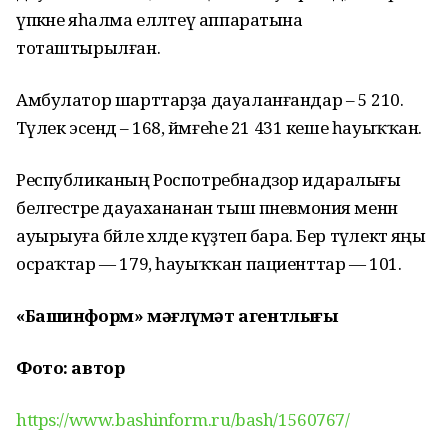
үпкәне яһалма елләтеү аппаратына
тоташтырылған.
Амбулатор шарттарҙа дауаланғандар – 5 210.
Тәүлек эсендә – 168, йәмғеһе 21 431 кеше һауыҡҡан.
Республиканың Роспотребнадзор идаралығы
белгестәре дауахананан тыш пневмония менән
ауырыуға бәйле хәлде күҙәтеп бара. Бер тәүлектә яңы
осраҡтар — 179, һауыҡҡан пациенттар — 101.
«Башинформ» мәғлүмәт агентлығы
Фото: автор
https://www.bashinform.ru/bash/1560767/