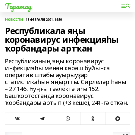
Торатау
Новости
18 ФЕВРАЛЯ 2021, 14:59
Республикала яңы
коронавирус инфекцияһы
ҡорбандары артҡан
Республиканың яңы коронавирус
инфекцияһы менән көрәш буйынса
оператив штабы ауырыуҙар
статистикаһын яңыртты. Сирлеләр һаны
– 27 146. Һуңғы тәүлектә иһә 152.
Башҡортостанда коронавирус
ҡорбандары артып (+3 кеше), 241-гә еткән.