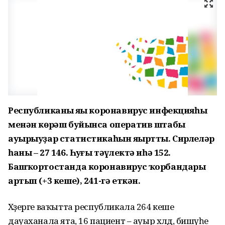
Республиканың яңы коронавирус инфекцияһы
менән көрәш буйынса оператив штабы
ауырыуҙар статистикаһын яңыртты. Сирлеләр
һаны – 27 146. Һуңғы тәүлектә иһә 152.
Башҡортостанда коронавирус ҡорбандары
артып (+3 кеше), 241-гә еткән.
Хәҙерге ваҡытта республикала 264 кеше
дауаханала ята, 16 пациент – ауыр хәлдә, бишәүһе