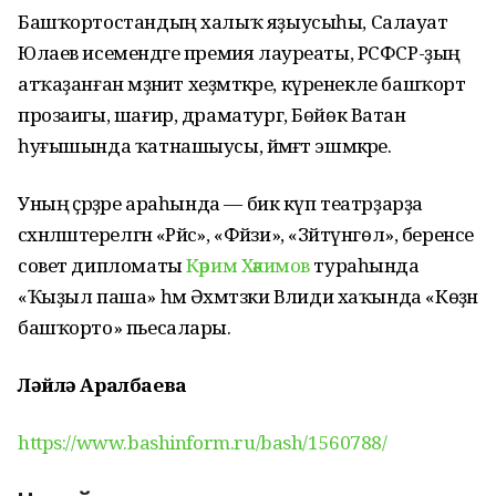
Башҡортостандың халыҡ яҙыусыһы, Салауат
Юлаев исемендәге премия лауреаты, РСФСР-ҙың
атҡаҙанған мәҙәниәт хеҙмәткәре, күренекле башҡорт
прозаигы, шағир, драматург, Бөйөк Ватан
һуғышында ҡатнашыусы, йәмәғәт эшмәкәре.
Уның әҫәрҙәре араһында — бик күп театрҙарҙа
сәхнәләштерелгән «Рәйсә», «Фәйзи», «Зәйтүнгөл», беренсе
совет дипломаты
Кәрим Хәкимов
тураһында
«Ҡыҙыл паша» һәм Әхмәтзәки Вәлиди хаҡында «Көҙән
башҡорто» пьесалары.
Ләйлә Аралбаева
https://www.bashinform.ru/bash/1560788/