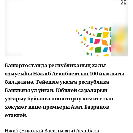
Башҡортостанда республиканың халыҡ
яҙыусыһы Нәжиб Асанбаевтың 100 йыллығы
билдәләнә. Тейешле указға республика
Башлығы ҡул ҡуйған. Юбилей сараларын
уҙғарыу буйынса ойоштороу комитетын
хөкүмәт вице-премьеры Азат Баҙранов
етәкләй.
Нәжиб (Николай Васильевич) Асанбаев —