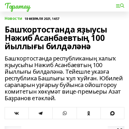
Торатау
Новости
18 ФЕВРАЛЯ 2021, 14:57
Башҡортостанда яҙыусы
Нәжиб Асанбаевтың 100
йыллығы билдәләнә
Башҡортостанда республиканың халыҡ
яҙыусыһы Нәжиб Асанбаевтың 100
йыллығы билдәләнә. Тейешле указға
республика Башлығы ҡул ҡуйған. Юбилей
сараларын уҙғарыу буйынса ойоштороу
комитетын хөкүмәт вице-премьеры Азат
Баҙранов етәкләй.