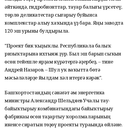
әйткәндә, гидробионттар, тауар балығы үрсетеү,
төрлө деликатестар сығарыу буйынса
комплекстар һалыу хаҡында һүҙ бара. Яңы заводта
120 эш урыны булдырыла.
"Проект бик ҡыҙыҡлы. Республикала балыҡ
ризыҡтарына ихтыяж ҙур. Был эш барып сыҡһын
өсөн тейешле ярҙам күрһәтергә әҙербеҙ, – тине
Андрей Назаров. – Шул уҡ ваҡытта бөтә
мәсьәләләрҙе йылдам хәл итергә кәрәк".
Башҡортостандың сәнәғәт һәм энергетика
министры Александр Шельдяев Учалы тау-
байыҡтырыу комбинатындағы байыҡтырыу
фабрикаһы өсөн таҙартыу ҡоролмаларының
икенсе сиратын төҙөү проекты тураһында һөйләне.