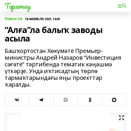
Торатау
Новости
18 ФЕВРАЛЯ 2021, 14:01
“Алға”ла балыҡ заводы
асыла
Башҡортостан Хөкүмәте Премьер-
министры Андрей Назаров “Инвестиция
сәғәте” тәртибендә тематик кәңәшмә
үткәрҙе. Унда иҡтисадтың төрлө
тармаҡтарындағы яңы проекттар
ҡаралды.