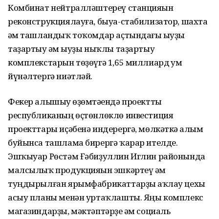
Комбинат нейтралләштереү станцияһын
реконструкциялауға, быуа-стабилизатор, шахта
һәм ташландыҡ тоҡомдар аҫтындағы һыуҙы
таҙартыу һәм һыуҙы ныҡлы таҙартыу
комплекстарын төҙөүгә 1,65 миллиард һум
йүнәлтергә ниәтләй.
Фекер алышыу һөҙөмтәһендә проектты
республиканың өҫтөнлөклө инвестиция
проекттары иҫәбенә индерергә, мөлкәткә һалым
буйынса ташлама бирергә ҡарар ителде.
Эшҡыуар Рөстәм Ғәбиҙуллин Иглин районында
малсылыҡ продукцияһын эшкәртеү һәм
туңдырылған ярымфабрикаттарҙы һаҡлау цехы
асыу планы менән уртаҡлашты. Яңы комплекс
магазиндарҙы, мәктәптәрҙе һәм социаль