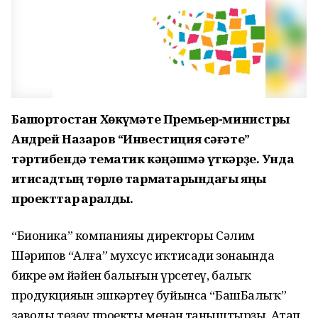
Башҡортостан Хөкүмәте Премьер-министры
Андрей Назаров “Инвестиция сәғәте”
тәртибендә тематик кәңәшмә үткәрҙе. Унда
иҡтисадтың төрлө тармаҡтарындағы яңы
проекттар ҡаралды.
“Бионика” компанияһы директоры Сәлим
Шәрипов “Алға” мухсус иҡтисади зонаһында
бикре һәм йәйен балығын үрсетеү, балыҡ
продукцияһын эшкәртеү буйынса “БашБалыҡ”
заводы төҙөү проекты менән таныштырҙы. Атап