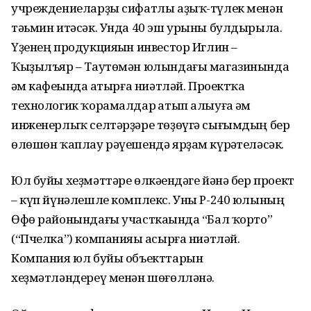
учреждениеларҙы сифатлы аҙыҡ-түлек менән
тәьмин итәсәк. Унда 40 эш урыны булдырыла.
Үҙенең продукцияһын инвестор Иглин –
Ҡыҙылъяр – Таутөмән юлындағы магазинында
һәм кафеһында һатырға ниәтләй. Проектҡа
технологик ҡорамалдар һатып алыуға һәм
инженерлыҡ селтәрҙәре төҙөүгә сығымдың бер
өлөшөн ҡаплау рәүешендә ярҙам күрһәтеләсәк.
Юл буйы хеҙмәттәре өлкәһендәге йәнә бер проект
– күп йүнәлешле комплекс. Уны Р-240 юлының
Өфө районындағы участкаһында “Бал ҡорто”
(“Пчелка”) компанияһы асырға ниәтләй.
Компания юл буйы объекттарын
хеҙмәтләндереү менән шөғөлләнә.