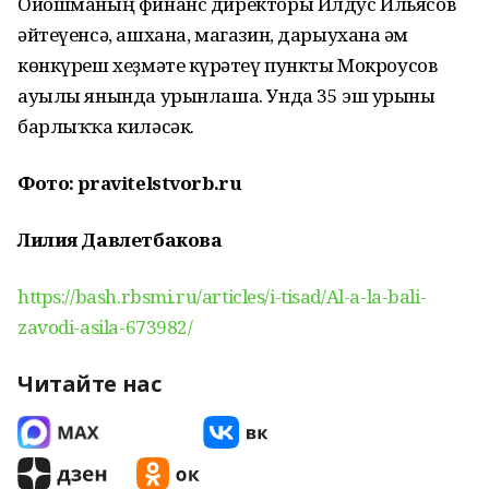
Ойошманың финанс директоры Илдус Ильясов
әйтеүенсә, ашхана, магазин, дарыухана һәм
көнкүреш хеҙмәте күрһәтеү пункты Мокроусов
ауылы янында урынлаша. Унда 35 эш урыны
барлыҡҡа киләсәк.
Фото: pravitelstvorb.ru
Лилия Давлетбакова
https://bash.rbsmi.ru/articles/i-tisad/Al-a-la-bali-
zavodi-asila-673982/
Читайте нас