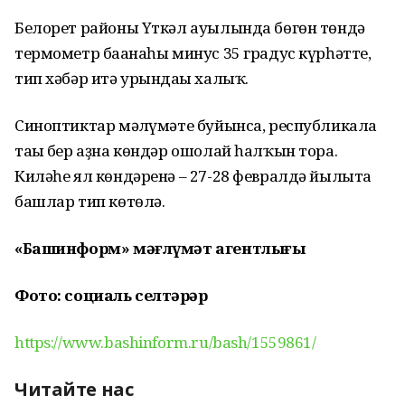
Белорет районы Үткәл ауылында бөгөн төндә
термометр бағанаһы минус 35 градус күрһәтте,
тип хәбәр итә урындағы халыҡ.
Синоптиктар мәғлүмәте буйынса, республикала
тағы бер аҙна көндәр ошолай һалҡын тора.
Киләһе ял көндәренә – 27-28 февралдә йылыта
башлар тип көтөлә.
«Башинформ» мәғлүмәт агентлығы
Фото: социаль селтәрҙәр
https://www.bashinform.ru/bash/1559861/
Читайте нас