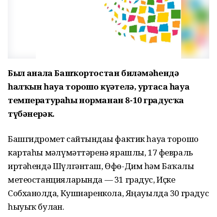
Был аҙнала Башҡортостан биләмәһендә
һалҡын һауа торошо күҙәтелә, уртаса һауа
температураһы норманан 8-10 градусҡа
түбәнерәк.
Башгидромет сайтындағы фактик һауа торошо
картаһы мәғлүмәттәренә ярашлы, 17 февраль
иртәһендә Шүлгәнташ, Өфө-Дим һәм Баҡалы
метеостанцияларында — 31 градус, Иҫке
Собханғолда, Кушнаренкола, Яңауылда 30 градус
һыуыҡ булған.