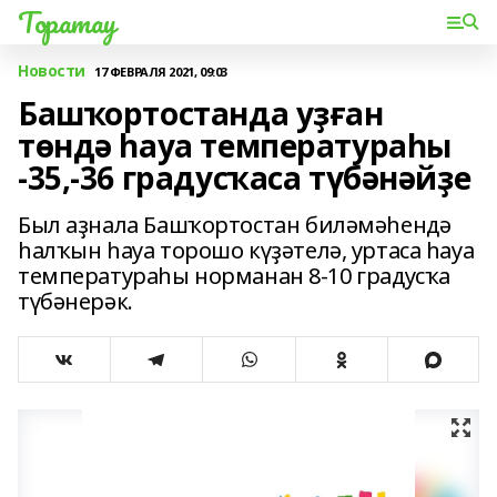
Торатау
Новости
17 ФЕВРАЛЯ 2021, 09:03
Башҡортостанда уҙған
төндә һауа температураһы
-35,-36 градусҡаса түбәнәйҙе
Был аҙнала Башҡортостан биләмәһендә
һалҡын һауа торошо күҙәтелә, уртаса һауа
температураһы норманан 8-10 градусҡа
түбәнерәк.