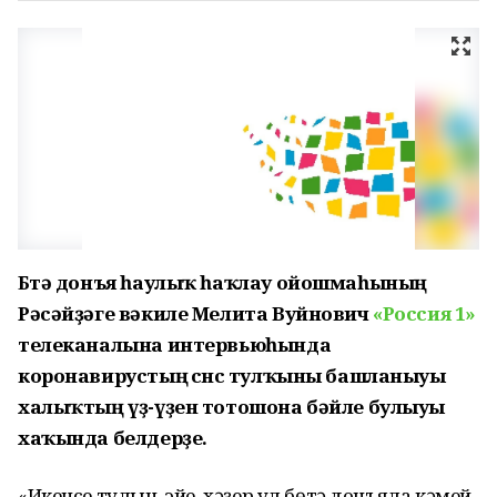
Бөтә донъя һаулыҡ һаҡлау ойошмаһының
Рәсәйҙәге вәкиле Мелита Вуйнович
«Россия 1»
телеканалына интервьюһында
коронавирустың өсөнсө тулҡыны башланыуы
халыҡтың үҙ-үҙен тотошона бәйле булыуы
хаҡында белдерҙе.
«Икенсе тулҡын, эйе, хәҙер ул бөтә донъяла кәмей