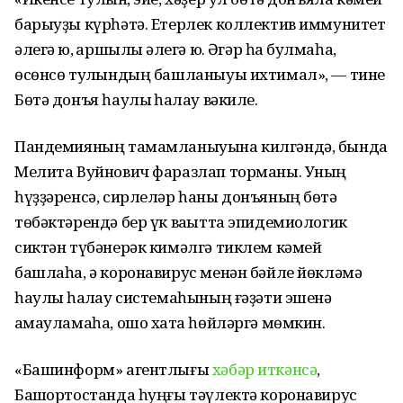
барыуҙы күрһәтә. Етерлек коллектив иммунитет
әлегә юҡ, ҡаршылыҡ әлегә юҡ. Әгәр һаҡ булмаһаҡ,
өсөнсө тулҡындың башланыуы ихтимал», — тине
Бөтә донъя һаулыҡ һаҡлау вәкиле.
Пандемияның тамамланыуына килгәндә, бында
Мелита Вуйнович фаразлап торманы. Уның
һүҙҙәренсә, сирлеләр һаны донъяның бөтә
төбәктәрендә бер үк ваҡытта эпидемиологик
сиктән түбәнерәк кимәлгә тиклем кәмей
башлаһа, ә коронавирус менән бәйле йөкләмә
һаулыҡ һаҡлау системаһының ғәҙәти эшенә
ҡамауламаһа, ошо хаҡта һөйләргә мөмкин.
«Башинформ» агентлығы
хәбәр иткәнсә
,
Башҡортостанда һуңғы тәүлектә коронавирус