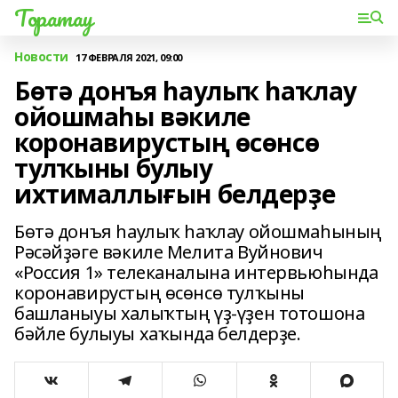
Торатау
Новости
17 ФЕВРАЛЯ 2021, 09:00
Бөтә донъя һаулыҡ һаҡлау
ойошмаһы вәкиле
коронавирустың өсөнсө
тулҡыны булыу
ихтималлығын белдерҙе
Бөтә донъя һаулыҡ һаҡлау ойошмаһының
Рәсәйҙәге вәкиле Мелита Вуйнович
«Россия 1» телеканалына интервьюһында
коронавирустың өсөнсө тулҡыны
башланыуы халыҡтың үҙ-үҙен тотошона
бәйле булыуы хаҡында белдерҙе.