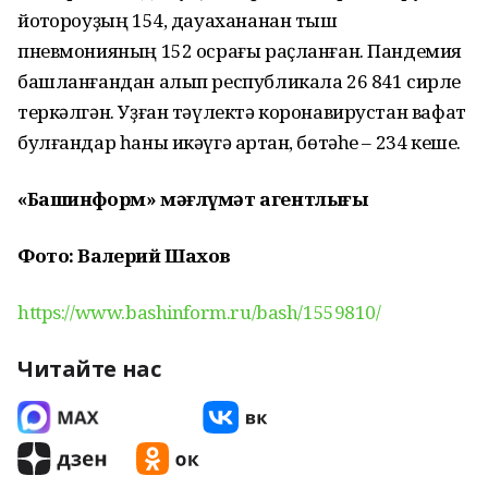
йоҡтороуҙың 154, дауахананан тыш
пневмонияның 152 осрағы раҫланған. Пандемия
башланғандан алып республикала 26 841 сирле
теркәлгән. Уҙған тәүлектә коронавирустан вафат
булғандар һаны икәүгә артҡан, бөтәһе – 234 кеше.
«Башинформ» мәғлүмәт агентлығы
Фото: Валерий Шахов
https://www.bashinform.ru/bash/1559810/
Читайте нас