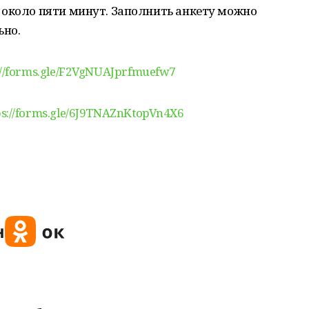
 около пяти минут. Заполнить анкету можно
ьно.
://forms.gle/F2VgNUAJprfmuefw7
ps://forms.gle/6J9TNAZnKtopVn4X6