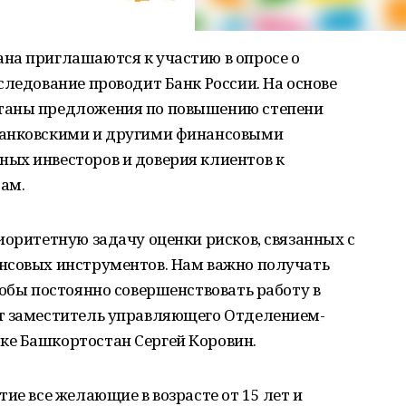
на приглашаются к участию в опросе о
следование проводит Банк России. На основе
таны предложения по повышению степени
банковскими и другими финансовыми
ых инвесторов и доверия клиентов к
ам.
иоритетную задачу оценки рисков, связанных с
нсовых инструментов. Нам важно получать
тобы постоянно совершенствовать работу в
т заместитель управляющего Отделением-
е Башкортостан Сергей Коровин.
ие все желающие в возрасте от 15 лет и