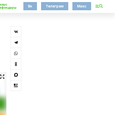
аныс
Вк
Телеграм
Макс
ефондары