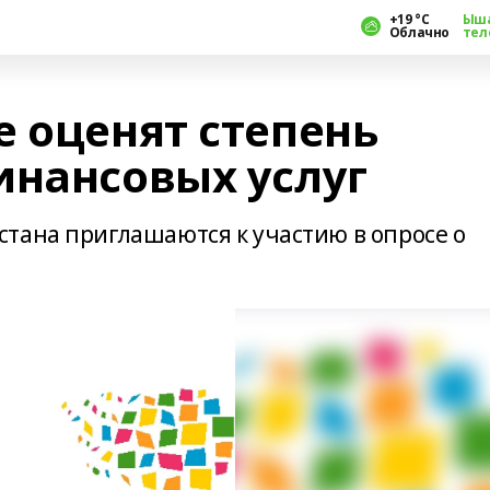
+19 °С
Ыш
Облачно
тел
е оценят степень
инансовых услуг
тана приглашаются к участию в опросе о