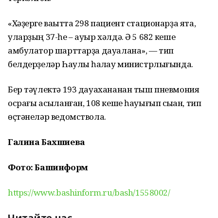
«Хәҙерге ваҡытта 298 пациент стационарҙа ята,
уларҙың 37-һе – ауыр хәлдә. Ә 5 682 кеше
амбулатор шарттарҙа дауалана», — тип
белдерҙеләр Һаулыҡ һаҡлау министрлығында.
Бер тәүлектә 193 дауахананан тыш пневмония
осрағы асыҡланған, 108 кеше һауығып сыҡҡан, тип
өҫтәнеләр ведомствола.
Галина Бахшиева
Фото: Башинформ
https://www.bashinform.ru/bash/1558002/
Читайте нас