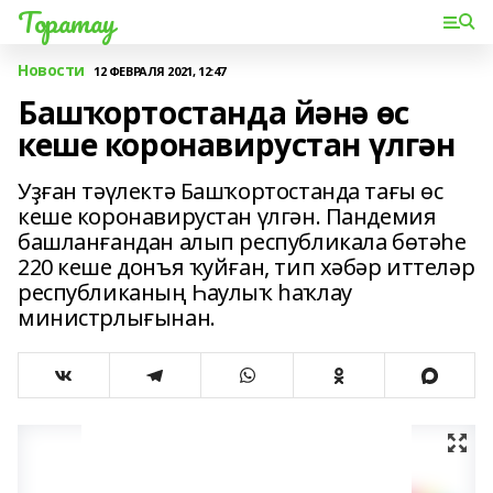
Торатау
Новости
12 ФЕВРАЛЯ 2021, 12:47
Башҡортостанда йәнә өс
кеше коронавирустан үлгән
Уҙған тәүлектә Башҡортостанда тағы өс
кеше коронавирустан үлгән. Пандемия
башланғандан алып республикала бөтәһе
220 кеше донъя ҡуйған, тип хәбәр иттеләр
республиканың Һаулыҡ һаҡлау
министрлығынан.