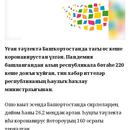
Уҙған тәүлектә Башҡортостанда тағы өс кеше
коронавирустан үлгән. Пандемия
башланғандан алып республикала бөтәһе 220
кеше донъя ҡуйған, тип хәбәр иттеләр
республиканың Һаулыҡ һаҡлау
министрлығынан.
Ошо ваҡыт эсендә Башҡортостанда сирлеләрҙең
дөйөм һаны 26,2 меңдән артҡан. Һуңғы тәүлектә
иһә коронавирус йоҡтороуҙың 160 осрағы
теркәлгән.