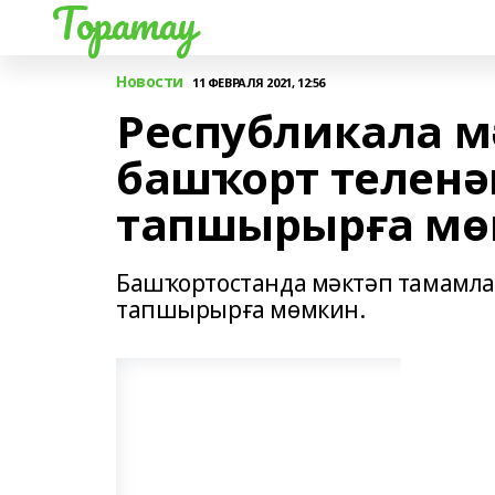
Торатау
Новости
11 ФЕВРАЛЯ 2021, 12:56
Республикала м
башҡорт теленә
тапшырырға м
Башҡортостанда мәктәп тамамла
тапшырырға мөмкин.