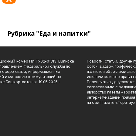
Рубрика "Еда и напитки"
ционный номер ПИ ТУ02-01813. Выписка
Новости, статьи, другие 
Управлением Федеральной службы по
фото-, видео-, графичес
в сфере связи, информационных
являются объектами авто
ий и массовых коммуникаций по
исключительного права г
ке Башкортостан от 19.05.2025 г.
Перепечатка допускается 
согласованию с редакцие
авторство газеты «Тората
интернет-изданий прямая
на сайт газеты «Торатау»