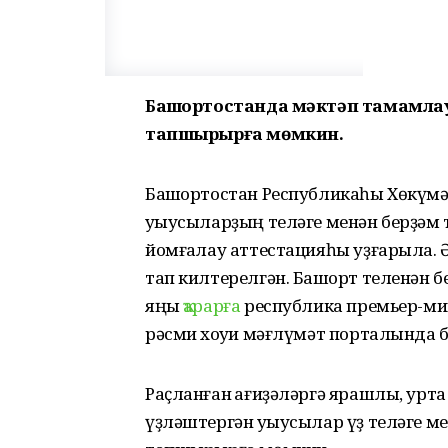
Башҡортостанда мәктәп тамамла
тапшырырға мөмкин.
Башҡортостан Республикаһы Хөкүм
уҡыусыларҙың теләге менән берҙә
йомғаҡлау аттестацияһы уҙғарыла. Ә
тап килтерелгән. Башҡорт теленән 
яңы
ҡарарға
республика премьер-мин
рәсми хоҡуҡи мәғлүмәт порталында 
Раҫланған ҡағиҙәләргә ярашлы, ур
үҙләштергән уҡыусылар үҙ теләге м