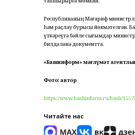
тапшырырға мөмкин.
Республиканың Мәғариф министрлы
һәм раҫлау бурысы йөкмәтелгән. Б
үткәреүгә бәйле сығымдар министр
билдәләнә документта.
«Башинформ» мәғлүмәт агентлы
Фото: автор
https://www.bashinform.ru/bash/1557
Читайте нас