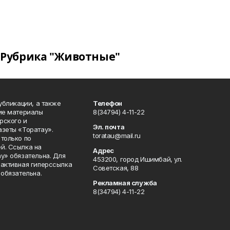
Рубрика "Животные"
публикации, а также
Телефон
кие материалы
8(34794) 4-11-22
рского и
Эл. почта
азеты «Торатау».
toratau@mail.ru
только по
й. Ссылка на
Адрес
у» обязательна. Для
453200, город Ишимбай, ул.
 активная гиперссылка
Советская, 88
 обязательна.
Рекламная служба
8(34794) 4-11-22