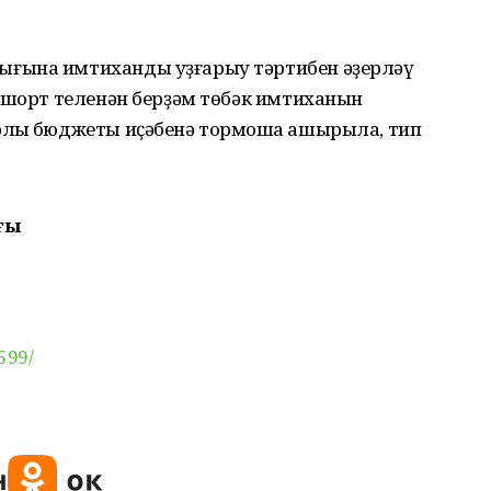
ғына имтиханды уҙғарыу тәртибен әҙерләү
ашҡорт теленән берҙәм төбәк имтиханын
лыҡ бюджеты иҫәбенә тормошҡа ашырыла, тип
ғы
599/