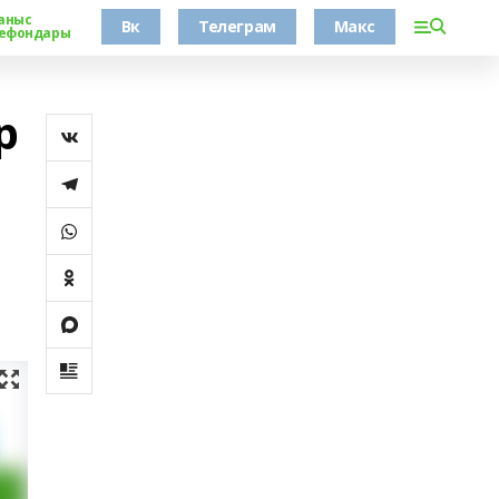
аныс
Вк
Телеграм
Макс
ефондары
р