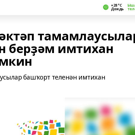
+28 °С
Ыш
Дождь
тел
әктәп тамамлаусыла
н берҙәм имтихан
өмкин
усылар башҡорт теленән имтихан