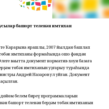
усылар башҡорт теленән имтихан
әте Ҡарарына ярашлы, 2007 йылдан башлап
м төбәк имтиханы формаһында ошо фәндән
леге ваҡытта документ норматив-хоҡуҡи базаға
берҙәм төбәк имтиханын уҙғарыу тураһында
истры Андрей Назаров ҡул ҡуйған. Документ
баҫылған.
та дөйөм белем биреү программаларын
енән башҡорт теленән берҙәм төбәк имтиханын