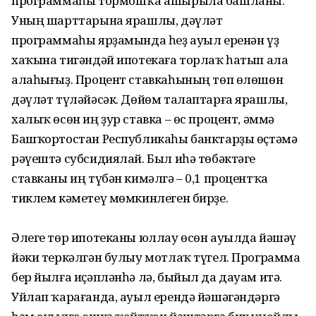
программаһы тор­мошҡа ашырыла башланы.
Уның шарттарына ярашлы, дәүләт
программаһы ярҙамында һеҙ ауыл еренән үҙ
хаҡына тигәндәй ипо­текаға торлаҡ һатып ала
алаһығыҙ. Процент ставкаһының төп өлөшөн
дәүләт түләйәсәк. Дөйөм талап­тарға ярашлы,
халыҡ өсөн иң ҙур ставка – өс процент, әммә
Баш­ҡортостан Республикаһы банк­тарҙы өҫтәмә
рәүештә субсидиялай. Был иһә төбәктәге
ставканы иң түбән кимәлгә – 0,1 про­центҡа
тиклем кәметеү мөмкин­леген бирҙе.
Әлеге төр ипотеканы юллау өсөн ауылда йәшәү
йәки теркәлгән булыу мотлаҡ түгел. Программа
бер йылға иҫәпләнһә лә, быйыл да дауам итә.
Уйлап ҡарағанда, ауыл ерендә йәшәгәндәргә