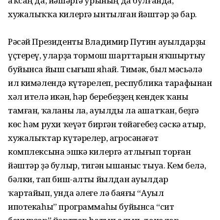
аҡсаң да, йәшәргә урының да булғанда,
хужалыҡҡа килергә ынтылған йәштәр ҙә бар.
Рәсәй Президенты Владимир Путин ауылдарҙы
үҫтереү, уларҙа тормош шарттарын яҡшыртыу
буйынса йыш сығыш яһай. Тимәк, был мәсьәлә
ил кимәлендә күтәрелеп, республика тарафынан
хәл ителә икән, һәр беребеҙҙең кендек ҡаны
тамған, ҡаланы ла, ауылды ла ашатҡан, беҙгә
көс һәм рухи ҡеүәт биргән төйәгебеҙ сәскә атыр,
хужалыҡтар күтәрелер, агросәнәғәт
комплексына эшкә килергә атлығып торған
йәштәр ҙә булыр, тигән ышаныс тыуа. Кем белә,
бәлки, тап биш-алты йылдан ауылдар
ҡартайып, унда әлеге лә баяғы “Ауыл
ипотекаһы” програм­маһы буйынса “сит