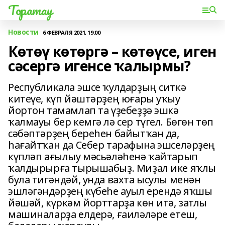
Торатау
Новости
6 ФЕВРАЛЯ 2021, 19:00
Көтөү көтөргә – көтөүсе, иген
сәсергә игенсе ҡалырмы?
Республикала эшсе ҡулдарҙың ситкә
китеүе, күп йәштәрҙең юғары уҡыу
йортон тамамлап та үҙебеҙҙә эшкә
ҡалмауы бер кемгә лә сер түгел. Бөгөн төп
сәбәптәрҙең береһен байытҡан да,
һағайтҡан да Себер тарафына эшселәрҙең
күпләп ағылыу мәсьәләһенә ҡайтарып
ҡалдырырға тырышабыҙ. Миҙал ике яҡлы
була тигәндәй, унда вахта ысулы менән
эшләгәндәрҙең күбеһе ауыл ерендә яҡшы
йәшәй, күркәм йорттарҙа көн итә, затлы
машиналарҙа елдерә, ғаиләләре етеш,