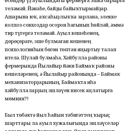
өсөндөр үҙ ауылындағы фермерға эшкә барырға
теләмәй. Йәнәһе, байҙы байыҡтырмайҙар.
Ашарына юҡ, аҡсаһыҙлыҡҡа зарлана, элекке
колхоз-совхоздар осорон һағынып һөйләй, әммә
тир түгергә теләмәй. Ауыл кешеһенең,
дөрөҫөрәге, эше булмаған кешенең
психологияһын бөгөн төптән яңыртыу талап
ителә. Шулай булмаһа, Хәйбулла районы
фермерында Йылайыр йәки Баймаҡ районы
кешеләренең, ә Йылайыр районында – Баймаҡ
механизаторҙарының, Баймаҡта иһә
хәйбуллаларҙың эшләүен нисек аңлатырға
мөмкин?!
Был төбәктә йыл һайын тәбиғәттең ҡырыҫ
шарттары ла ауыл хужалығында эшләүселәр