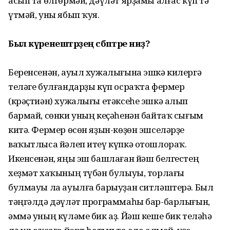
асып та өлгөрмәй, дәүләт ярҙамы алғас күп тә
үтмәй, уны ябып ҡуя.
Был күренештәрҙең сәбәптәре ниҙә?
Беренсенән, ауыл хужалығына эшкә килергә
теләге булғандарҙы күп осраҡта фермер
(крәҫтиән) хужалығы етәксеһе эшкә алып
бармай, сөнки уның кеҫәһенән байтаҡ сығым
китә. Фермер өсөн яҙын-көҙөн эшселәрҙе
ваҡытлыса йәлеп итеү күпкә отошлораҡ.
Икенсенән, яңы эш башлаған йәш белгестең
хеҙмәт хаҡының түбән булыуы, торлағы
булмауы ла ауылға барыуҙан ситләштерә. Был
тәңгәлдә дәүләт программаһы бар-барлығын,
әммә уның күләме бик аҙ. Йәш кеше бик теләһә