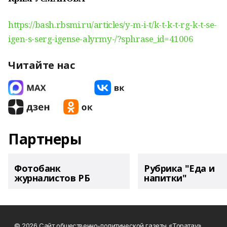
https://bash.rbsmi.ru/articles/y-m-i-t/k-t-k-t-rg-k-t-se-
igen-s-serg-igense-alyrmy-/?sphrase_id=41006
Читайте нас
Партнеры
Фотобанк
Рубрика "Еда и
журналистов РБ
напитки"
© 2026 Сайт общественно-политической газеты «Торатау»