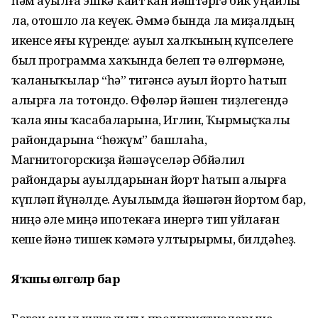
һәм ауылға эшкә ҡайтҡан йәштәргә бик уңайлы
ла, отошло ла кеүек. Әммә бында ла миҙалдың
икенсе яғы күренде: ауыл халҡының күпселеге
был программа хаҡында белеп тә өлгөрмәне,
ҡаланыҡылар “һә” тигәнсә ауыл йорто һатып
алырға ла тотондо. Өфөләр йәшен тиҙ­легендә
ҡала яны ҡасабаларына, Иглин, Ҡырмыҫҡалы
райондарына “һөжүм” башлаһа,
Магнитогорскиҙа йәшәүселәр Әбйәлил
райондары ауылдарынан йорт һатып алырға
күпләп йүнәлде. Ауылымда йәшәгән йортом бар,
ниңә әле миңә ипотекаға инергә тип уйлаған
кеше йәнә тишек кәмәгә ултырырмы, билдәһеҙ.
Яҡшы өлгөләр бар