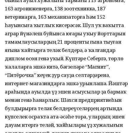
быйыл ауыл хужалығы тармағы 115 агрономға,
163 агроинженерға, 138 зоотехникка, 187
ветеринарға, 163 механизаторға һәм 152
һауынсыға ҡытлыҡ кисерәсәк. Шул уҡ ваҡытта
аграр йүнәлеш буйынса юғары уҡыу йорттарын
тамамлаусы­ларҙың 21 проценты ғына тыуған
яғына ҡайтырға теләк белдерә, ә ҡалғандар
диплом өсөн генә уҡый. Күптәре Себергә, төрлө
ҡалаларға эшкә китә, бәғзеләре “Магнит”,
“Пятёрочка” кеүек ҙур сауҙа селтәр­ҙәренә,
интернет-магазиндарға эшкә урынлаша. Йәштәр
араһында ауылда үҙ эшен асыусылар ҙа бармаҡ
менән генә һанарлыҡ. Шәхси предприятиеһын
булды­рырға теләк белдереүселәрҙең артында
күпселек осраҡта ата-әсәһе тора, уларҙың эшен
дауам итергә теләй, ҡайһылары үҙ хужалығын