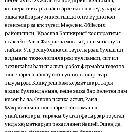
Бөгөн ауыл хужалығы предприятиеларына,
кооперативтарға йәштәр­ҙе йәлеп итеү, уларҙы
эшкә ҡайтарыу маҡсатында өлгө күрһәткән
етәкселәр ҙә юҡ түгел. Мәҫәлән, Әбйәлил
районының “Красная Башкирия” кооперативы
етәксеһе Раил Фәхрисламовтың эше маҡтауға
лайыҡ. Ул, республикала тәүгеләрҙән булып иң
алдынғы технологияларҙы ҡул­ланып, сит ил
техникаһы һатып алып, робот фермаһы төҙөттө,
эшселәренә йәшәү өсөн уңайлы шарттар
тыуҙырҙы. Көнкүреш һәм хеҙмәт шарттары
яҡшы булғанда ғына, кеше эшкә бар һәләтен һәм
көсөн һала. Ошоно иҫәпкә алып, Раил
Фәхрисламов эшселәре өсөн заманса
уңайлыҡтары, гаражы булған фатирҙар төҙөгән,
унда хеҙмәткәрҙәр рәхәтләнеп йәшәй. Эшең дә,