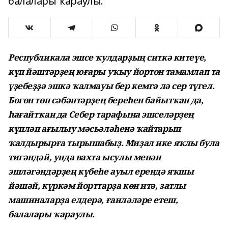
балалары ҡараулы.
Республикала эшсе ҡулдарҙың ситкә китеүе,
күп йәштәрҙең юғары уҡыу йортон тамамлап та
үҙебеҙҙә эшкә ҡалмауы бер кемгә лә сер түгел.
Бөгөн төп сәбәптәрҙең береһен байытҡан да,
һағайтҡан да Себер тарафына эшселәрҙең
күпләп ағылыу мәсьәләһенә ҡайтарып
ҡалдырырға тырышабыҙ. Миҙал ике яҡлы була
тигәндәй, унда вахта ысулы менән
эшләгәндәрҙең күбеһе ауыл ерендә яҡшы
йәшәй, күркәм йорттарҙа көн итә, затлы
машиналарҙа елдерә, ғаиләләре етеш,
балалары ҡараулы.