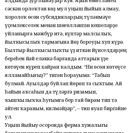
алдында ҙур һынауҙар ҡуя. Яҙын өмөтләнеп
сәскән орлоҡтан көҙ мул уңыш йыйып алмау,
ҡоролоҡ өсөн субсидияларҙың түләнмәүе
үҫемлекселек менән шөғөлләнгән кешеләрҙе
уйланырға мәжбүр итә, күптәр малсылыҡ,
йылҡысылыҡ тармағына йөҙ бороуҙы хуп күрә.
Былтыр йылҡысылыҡты үҙ иткән йүнселдәрҙең
береһен йәй еләккә барғанда аттарын үҙе
көтөүен күреп хайран ҡалдым. “Ни өсөн көтөүсе
ялламайһығыҙ?” тигән һорауыма: “Табып
булмай. Ауылдар буйлап йөрөп тә сыҡтым. Ай
һайын аҡсаһын да түләргә ризамын,
ҡышҡылыҡҡа һуғымға бер тай бирәм тип тә
әйтеп ҡараным, килмәйҙәр”, – тип яуап биргәйне
ул.
Уңыш йыйыу осоронда ферма хужалығы