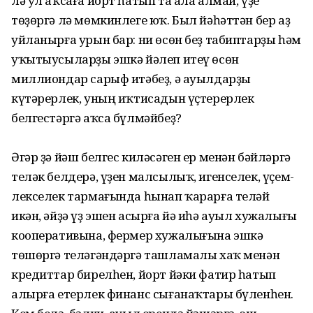
лә ул аҡсаға йорт һатып та ала алмай, үҙе
төҙөргә лә мөмкинлеге юҡ. Был йәһәттән бер аҙ
уйланырға урын бар: ни өсөн беҙ табиптарҙы һәм
уҡытыусыларҙы эшкә йәлеп итеү өсөн
миллиондар сарыф итәбеҙ, ә ауылдарҙы
күтәрерлек, уның иҡтисадын үҫтерерлек
белгестәргә аҡса бүлмәйбеҙ?
Әгәр ҙә йәш белгес киләсәген ер менән бәйләргә
теләк белдерә, үҙен малсылыҡ, игенселек, үҫем­
лек­селек тармағында һынап ҡа­рарға теләй
икән, әйҙә үҙ эшен асырға йә иһә ауыл хужалығы
кооперативына, фермер хужалығына эшкә
төшөргә теләгәндәргә ташламалы хаҡ менән
кредиттар би­рел­һен, йорт йәки фатир һатып
алыр­ға етерлек финанс сығанаҡ­тары бүленһен.