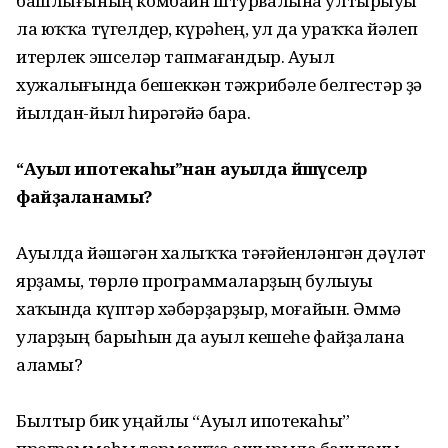
башлығының комбайн штурвалына ултырыуы
ла юҡҡа түгелдер, күрәһең, ул да ураҡҡа йәлеп
итерлек эшселәр тапмаған­дыр. Ауыл
хужалығында бешеккән тәжрибәле белгестәр ҙә
йылдан-йыл һирәгәйә бара.
“Ауыл ипотекаһы”нан ауылда йәшәүселәр
файҙаланамы?
Ауылда йәшәгән халыҡҡа тәғәйенләнгән дәүләт
ярҙамы, төрлө программаларҙың булыуы
хаҡында күптәр хәбәрҙарҙыр, моғайын. Әммә
уларҙың барыһын да ауыл кешеһе файҙалана
аламы?
Былтыр бик уңайлы “Ауыл ипотекаһы”