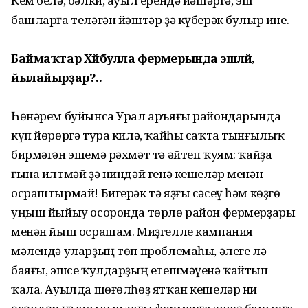
Кем белә, бәлки, ауыл ерендә йәшәргә, эш
башларға теләгән йәштәр ҙә күберәк булыр ине.
Баймаҡтар Хәйбулла фермерында эшләй, ә
йылайырҙар?..
Һөнәрем буйынса Урал аръяғы райондарында
күп йөрөргә тура килә, ҡайһы саҡта тынғылыҡ
бирмәгән эшемә рәхмәт тә әйтеп ҡуям: ҡайҙа
ғына илтмәй ҙә ниндәй генә кешеләр менән
осраштырмай! Бигерәк тә яҙғы сәсеү һәм көҙгө
уңыш йыйыу осоронда төрлө район фермерҙары
менән йыш осрашам. Миҙгелле кампания
мәлендә уларҙың төп проблемаһы, әлеге лә
баяғы, эшсе ҡулдарҙың етешмәүенә ҡайтып
ҡала. Ауылда шөғөлһөҙ ятҡан кешеләр ни