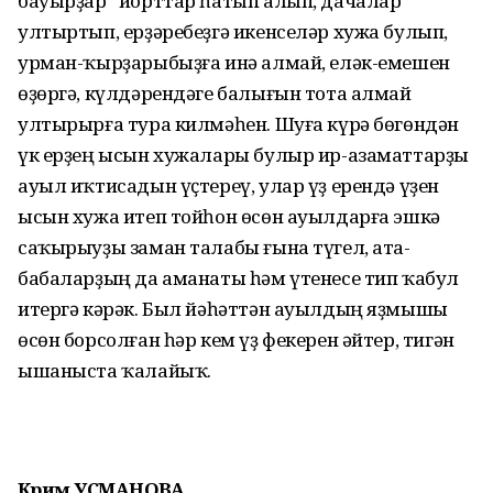
бауырҙар” йорттар һатып алып, дачалар
ултыртып, ерҙәребеҙгә икенселәр хужа булып,
урман-ҡырҙарыбыҙға инә алмай, еләк-емешен
өҙөргә, күлдәрендәге балығын тота алмай
ултырырға тура килмәһен. Шуға күрә бөгөндән
үк ерҙең ысын хужалары булыр ир-азаматтарҙы
ауыл иҡтисадын үҫтереү, улар үҙ ерендә үҙен
ысын хужа итеп тойһон өсөн ауылдарға эшкә
саҡырыуҙы заман талабы ғына түгел, ата-
бабаларҙың да аманаты һәм үтенесе тип ҡабул
итергә кәрәк. Был йәһәттән ауылдың яҙмышы
өсөн борсолған һәр кем үҙ фекерен әйтер, тигән
ышаныста ҡалайыҡ.
Кәримә УСМАНОВА