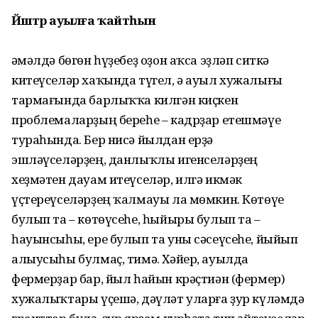
Йәштәр ауылға ҡайтһын
Ғәмәлдә бөгөн һүҙебеҙ оҙон аҡса эҙләп ситкә
китеүселәр хаҡында түгел, ә ауыл хужалығы
тармағында барлыҡҡа килгән киҫкен
проблемаларҙың береһе – кадрҙар етешмәүе
тураһында. Бер нисә йылдан ерҙә
эшләүселәрҙең, данлыҡлы игенселәрҙең
хеҙмәтен дауам итеүселәр, илгә икмәк
үҫтереүселәрҙең ҡалмауы ла мөмкин. Көтөүе
булып та – көтөүсеһе, һыйыры булып та –
һауынсыһы, ере булып та уны сәсеүсеһе, йыйып
алыусыһы булмаҫ, тимә. Хәйер, ауылда
фермерҙар бар, йыл һайын крәҫтиән (фермер)
хужалыҡтары үҫешә, дәүләт уларға ҙур күләмдә