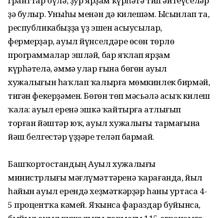
гранттар бүлә, ҙур ярҙам күрһәтә тип әйтеүселәр
ҙә булыр. Уныһы менән дә килешәм. Ысынлап та,
республикабыҙҙа үҙ эшен асыусылар,
фермерҙар, ауыл йүнселдәре өсөн төрлө
программалар эшләй, бар яҡлап ярҙам
күрһәтелә, әммә улар ғына бөгөн ауыл
хужалығын һаҡлап ҡалырға мөмкинлек бирмәй,
тигән фекерҙәмен. Бөгөн төп мәсьәлә асыҡ килеш
ҡала: ауыл еренә эшкә ҡайтырға атлығып
торған йәштәр юҡ, ауыл хужалығы тармағына
йәш белгестәр үҙҙәре теләп бармай.
Башҡортостандың Ауыл хужа­лығы
министрлығы мәғлүмәттәренә ҡарағанда, йыл
һайын ауыл ерендә хеҙмәткәрҙәр һаны уртаса 4-
5 процентҡа кәмей. Яҡынса фараздар буйынса,