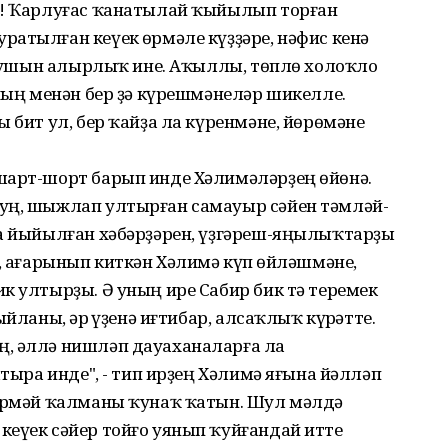
ә! Ҡарлуғас ҡанатылай ҡыйылып торған
атылған кеүек һөрмәле күҙҙәре, нәфис кенә
ң һушын алырлыҡ ине. Аҡыллы, төплө холоҡло
уның менән бер ҙә күрешмәнеләр шикелле.
 бит ул, бер ҡайҙа ла күренмәне, йөрөмәне
шарт-шорт барып инде Хәлимәләрҙең өйөнә.
һуң, шыжлап ултырған самауыр сәйен тәмләй-
на йыйылған хәбәрҙәрен, үҙгәреш-яңылыҡтарҙы
п, ағарынып киткән Хәлимә күп һөйләшмәне,
к ултырҙы. Ә уның ире Сабир бик тә теремек
йланы, һәр һүҙенә иғтибар, алсаҡлыҡ күрһәтте.
ң, әллә нишләп дауаханаларға ла
лтыра инде", - тип ирҙең Хәлимә яғына йәлләп
күрмәй ҡалманы ҡунаҡ ҡатын. Шул мәлдә
кеүек сәйер тойғо уянып ҡуйғандай итте