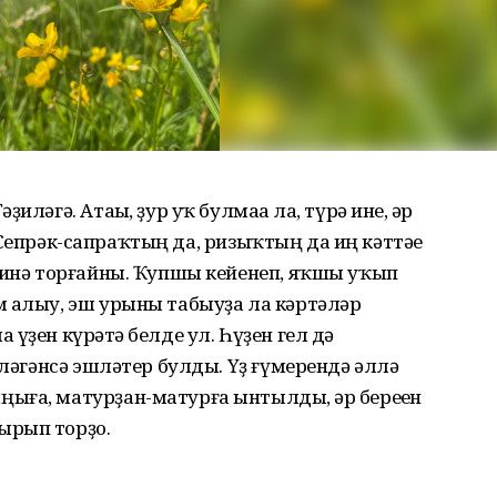
ләгә. Атаһы, ҙур уҡ булмаһа ла, түрә ине, һәр
ы. Сепрәк-сапраҡтың да, ризыҡтың да иң кәттәһе
п инә торғайны. Ҡупшы кейенеп, яҡшы уҡып
м алыу, эш урыны табыуҙа ла кәртәләр
үҙен күрһәтә белде ул. Һүҙен гел дә
еләгәнсә эшләтер булды. Үҙ ғүмерендә әллә
ыға, матурҙан-матурға ынтылды, һәр береһен
ырып торҙо.