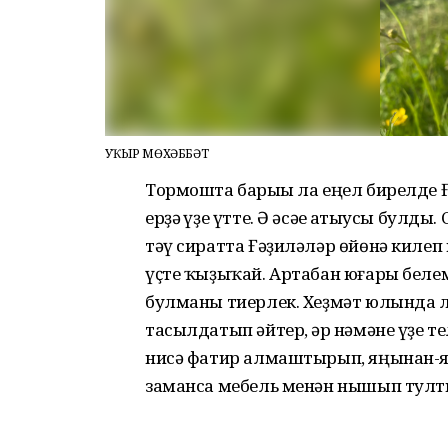
ҺУҠЫР МӨХӘББӘТ
Тормошта барыһы ла еңел бирелде Ғәҙи
ерҙә һүҙе үтте. Ә әсәһе һатыусы булд
тәү сиратта Ғәҙиләләр өйөнә киле
үҫте ҡыҙыҡай. Артабан юғары беле
булманы тиерлек. Хеҙмәт юлында ла 
тасылдатып әйтер, һәр нәмәне үҙе т
нисә фатир алмаштырып, яңынан-яң
заманса мебель менән нышып тулт