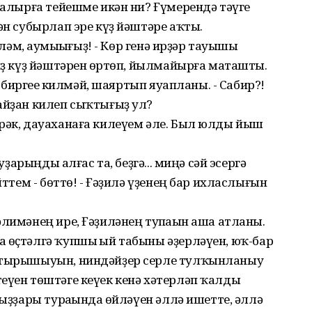
 ҡалырға тейешме икән ни? Ғүмерендә тәүге
ән субырлап эре күҙ йәштәре аҡты.
иләм, һаумыһығыҙ! - Көр генә ирҙәр тауышы
тиҙ күҙ йәштәрен һөртөп, йылмайырға маташты.
ыр биргеһе килмәй, шаяртып яуапланы. - Сабир?!
айҙан килеп сыҡтығыҙ ул?
әрәк, дауаханаға килеүем әле. Был юлды йыш
ыуҙарыңды алғас та, беҙгә... миңә сәй эсергә
йттем - бөттө! - Ғәҙилә үҙенең бар ихласлығын
лимәнең ире, Ғәҙиләнең тупһаһын аша атланы.
 өҫтәлгә ҡупшы һый табыны әҙерләүен, юҡ-бар
ә тырышыуын, ниндәйҙер серле тулҡынланыу
еүен төштәге кеүек кенә хәтерләп ҡалды
ҡыҙҙары тураһында һөйләүен әллә ишетте, әллә