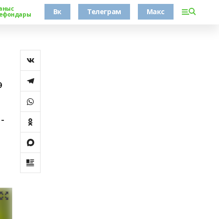
аныс
Вк
Телеграм
Макс
ефондары
ә
-