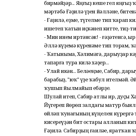
бирмәйҙәр... Яңғыҙ кеше гел яңғыҙ
мәртәбә Ғәҙилә үҙен йәлләне, битен
- Ғәҙилә, һеҙме, түгелме тип ҡарап к
ишетеп ҡатын һиҫкәнеп китте, тиҙ-
- Мин инем иртәнсәк! - ғәҙәтенсә, һ
Әллә күҙемә күренәме тип торам, ҡ
- Ҡатыныма, Хәлимәгә, дарыуҙар к
тапарға тура килә хәҙер...
- Улай икән... Беләһеңме, Сабир, дар
барабыҙ, "юҡ" һүҙе ҡабул ителмәй. Ә
ҡушып йылмайып ебәрҙе.
Шулай итеп, Сабир атлы ир, дуҫы Хә
Йүгереп йөрөп залдағы матур быяла
һөйләп ҡунағының күңелен күрерг
кисереүҙән бит остары алланып кит
Ғәҙилә. Сабирҙың ғаиләһе, яратҡан 