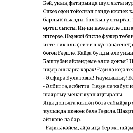
Бәй, уның фатирында шул яҡты нур
Сикһеҙ оҙон тойолған төндө керпек 
барлыҡ йыһазды, балҡып ултырған 
һөртөп сыҡты. Иң-иң нәзәҡәтле тип
һиптерҙе. Нәҙекәй билле фужер тө
итте, тик алыҫ сит ил күстәнәсенең
бөгөн Ғәҙилә. Ҡайҙа булды әле ун
Баштүбән әйләндеме әллә донъя? Ни
ниҙер эшләргә кәрәк! Ғәҙилә кеҫә
- Әлфирә Булатовна! Һаумыһығыҙ! Бө
- Әлбиттә, әлбиттә! Һеҙҙе лә ҡабул 
шаяртыу менән яуап яңғыраны.
Яңы донъяға килгән бөтә сабыйҙа
ҡулында икәнен белә Ғәҙилә. Шаяр
әйткәне лә бар.
- Ғәҙиләкәйем, әйҙә һиңә бер малайҙы