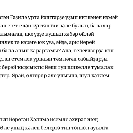
ән Ғәҙилә урта йәштәрҙе уҙып киткәнен һиҙмәй
ҡан егет-елән күптән ғаиләле булып, балалар
ҡымаған, ике һүҙҙе ҡушып хәбәр һөйләй
инлек тә кәрәге юҡ уға, әйҙә, ары йөрөй
м бала алып ҡарарғамы? Ана, телевизорҙа көн
тан етемлек һурпаһын тәмләгән сабыйҙарҙы
тай берәй ҡыҙсыҡты йәки туп шикелле тумалаҡ
тер. Ярай, өлгөрөр әле уныһына, шул хәтлем
ып йөрөгән Хәлимә исемле әхирәтенең
Әле уның хәлен белергә тип төпкөл ауылға