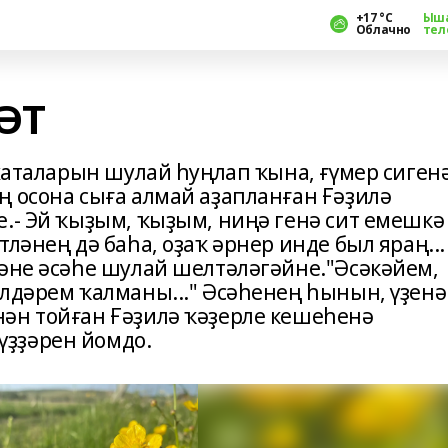
+17 °С
Ыш
Облачно
тел
ӘТ
 хаталарын шулай һуңлап ҡына, ғүмер сиген
ң осона сыға алмай аҙапланған Ғәҙилә
е.- Эй ҡыҙым, ҡыҙым, ниңә генә сит емешкә
ләнең дә баһа, оҙаҡ әрнер инде был яраң... 
ләне әсәһе шулай шелтәләгәйне."Әсәкәйем,
әлдәрем ҡалманы..." Әсәһенең һынын, үҙенә
ән тойған Ғәҙилә ҡәҙерле кешеһенә
ҙҙәрен йомдо.