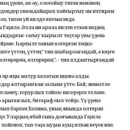
ң үҙенә, һап-һау, олоғайыу тигән нәмәнең
емдеңдер ошондайыраҡ ҡайғыртыу һәм ихтирам
ле, тигән уй килде көтмәгәндә.
Ғәҙилә. Әллә ни арала килеп еткән көҙҙөң
мһындырғыс сағыу ҡыҙғылт төҫтәр уны үҙенә
 әйҙәне. Һарғылтланып өлгөргән тәңкә-
те үттең, үттең" тип шыбырлағандай, ә көҙгө
 өлгөрөрһөң, өлгөрөрһөң", - тип алдаштырғандай
өр-яңы матур халатын иңенә һалды.
дар ялтырашҡан залына үтте. Бай, зиннәтле
ләнеү, ғорурлыҡ тойғоһо кисерергә теләне.
 арығанлыҡ, битарафлыҡ тойҙо. Үҙ-үҙенә
улып барған Хәлимә, уның янында өлтөрәп
де. Уларҙың ябай ғына донъяһында Ғәҙилә
ойоноп, тап-таҙа һыуҙан ауыҙ иткән кеүек ине.