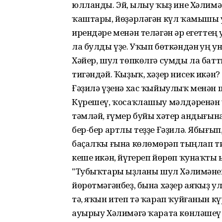
юлланды. Эй, һылыу ҡыҙ ине Хәлим
ҡаштары, йөҙәрләгән күл ҡамышы ур
ирендәре менән теләгән һәр егетте
ла булды үҙе. Уҡып бөткәндән һуң 
Хәйер, шул төпкөлгә сумды ла батты
тигәндәй. Ҡыҙыҡ, хәҙер нисек икән?
Ғәҙилә үҙенә хас ҡыйыулыҡ менән 
Күрешеү, ҡосаҡлашыу мәлдәренән 
тәмләй, ғүмер буйы хәтер һандығы
бер-бер артлы теҙҙе Ғәҙилә. Ябығы
баҫалҡы ғына көлөмһөрәп тыңлап ти
кеше икән, йүгереп йөрөп ҡунаҡты һы
"Тубыҡтары һыҙланы шул Хәлимәне
йөрөтмәгәнбеҙ, бына хәҙер аяҡһыҙ у
тә, яҡын итеп тә ҡарап ҡуйғанын 
ауырыу Хәлимәгә ҡарата көнләшеү 