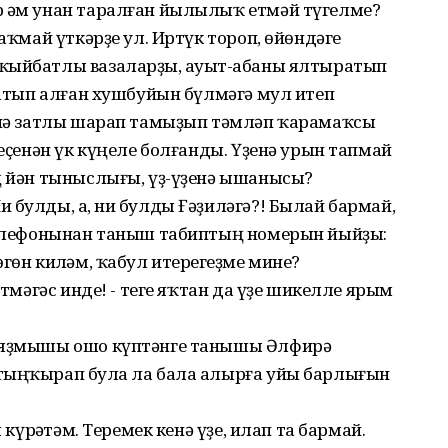
 һәм унан таралған йылылыҡ етмәй түгелме?
ҡаҡмай үткәрҙе ул. Иртүк тороп, өйөндәге
ҡыйбатлы вазаларҙы, һауыт-һабаны ялтыратып
 һатып алған хушбуйын бүлмәгә мул итеп
бөнә затлы шарап тамыҙып тәмләп ҡарамаҡсы
 еҫенән үк күңеле болғанды. Үҙенә урын тапмай
ың йән тыныслығы, үҙ-үҙенә ышанысы?
 булды, аһ, ни булды Ғәҙиләгә?! Былай бармай,
 телефонынан таныш табиптың номерын йыйҙы:
гөн килһәм, ҡабул итерһегеҙме мине?
итмәгәс инде! - теге яҡтан да үҙе шикелле ярым
р яҙмышы ошо күптәнге танышы Әлфирә
тыңҡырап булһа ла бала алырға уйы барлығын
 күрһәтәм. Теремек кенә үҙе, илап та бармай.