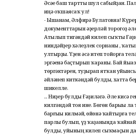
Әсәһе баш тартты шул сабыйҙан. П
һиңә оҡшаясаҡ ул!
- Ышанам, Әлфирә Булатовна! Күре
документтарын әҙерләй тороғоҙ әле.
Атылып тигәндәй килеп сыҡты Ғәҙ
ниндәйҙер хәлһеҙлек сорнаны , ҡат
ултырҙы. Үҙен әсә итеп тойорға тел
эргәһенә баҫтырып ҡараны. Бай йыһ
төргәктәрен, туҙырап ятҡан уйынс
әйләнеп киткәндәй булды, хатта б
шикелле.
... Ниҙер булды Ғәҙиләгә. Әле кисә 
килгәндәй тоя ине. Бөгөн барыһы л
барғыһы килмәй, өйөнә ҡайтырға те
парлы булып, үҙ ҡаҙанында ҡайнай б
булды, уйының килеп сыҡмаҫын да я