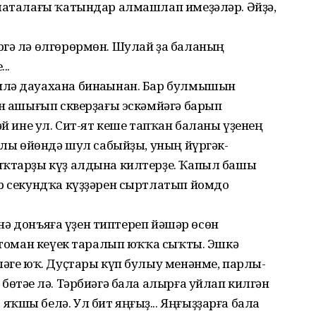
алаталағы ҡатындар алмашлап имеҙәләр. Әйҙә,
ргә лә өлгөрөрмөн. Шулай ҙа баланың
..
илә дауахана бинаһынан. Бар булмышын
ын ашығып скверҙағы эскәмйәгә барып
әй ине ул. Сит-ят кеше тапҡан баланы үҙенең
азлы өйөндә шул сабыйҙы, уның йүргәк-
ыҡтарҙы күҙ алдына килтерҙе. Ҡапыл башы
ер секундҡа күҙҙәрен сыртлатып йомдо
генә донъяға үҙен типтереп йәшәр өсөн
а томан кеүек таралып юҡҡа сыҡты. Эшкә
ләге юҡ. Дуҫтары күп булыу менәнме, парлы-
өтәһе лә. Тәрбиәгә бала алырға уйлап килгән
ҡшы белә. Ул бит яңғыҙ... Яңғыҙҙарға бала