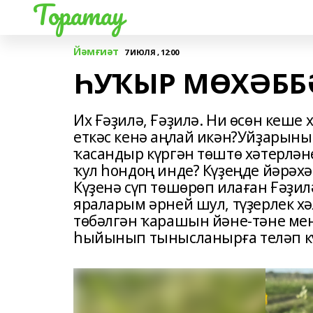
Торатау
Йәмғиәт
7 ИЮЛЯ , 12:00
ҺУҠЫР МӨХӘББ
Их Ғәҙилә, Ғәҙилә. Ни өсөн кеше
еткәс кенә аңлай икән?Уйҙарыны
ҡасандыр күргән төштө хәтерлән
ҡул һондоң инде? Күҙеңде йәрәхәт
Күҙенә сүп төшөрөп илаған Ғәҙи
яраларым әрней шул, түҙерлек х
төбәлгән ҡарашын йәне-тәне мен
һыйынып тынысланырға теләп кү