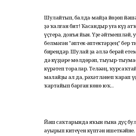
Шулайтып, балда-майҙа йөҙөп йәшәг
ҙә ҡалған бит! Ҡасандыр уға күҙ ат
үҫтерә, донъя йыя. Үҙе әйтмешләй, у
белмәгән "әптек-һәптектәрҙең" бер т
бирһендәр. Шулай ҙа әллә берәй ете
дә күҙҙәре мөлдөрәп, тыуыр-тыумаҫ
күрһәтеп торалар. Теләһәң, ҡурсаҡ
малайҙы ал да, рәхәтләнеп ҡарап үҫ
ҡартайып барған көнө юҡ...
Йәш саҡтарында яҡын ғына дуҫ бул
ауырып китеүен күптән ишеткәйне. 