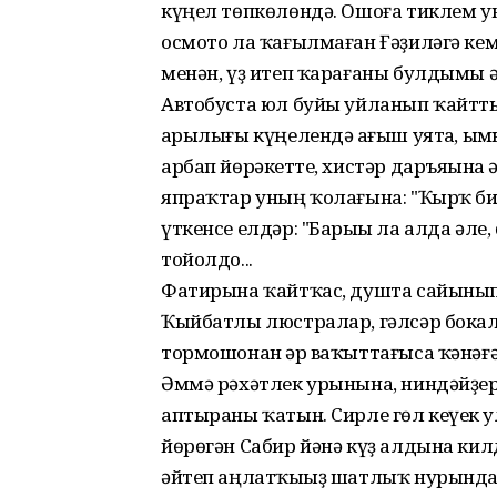
күңел төпкөлөндә. Ошоға тиклем уны
осмото ла ҡағылмаған Ғәҙиләгә к
менән, үҙ итеп ҡарағаны булдымы ә
Автобуста юл буйы уйланып ҡайтты 
һарылығы күңелендә һағыш уятһа, ы
арбап йөрәкһетте, хистәр даръяһына
япраҡтар уның ҡолағына: "Ҡырҡ биш
үткенсе елдәр: "Барыһы ла алда әле,
тойолдо...
Фатирына ҡайтҡас, душта сайынып 
Ҡыйбатлы люстралар, гәлсәр бокал
тормошонан һәр ваҡыттағыса ҡәнәғәт
Әммә рәхәтлек урынына, ниндәйҙер
аптыраны ҡатын. Сирле гөл кеүек һ
йөрөгән Сабир йәнә күҙ алдына кил
әйтеп аңлатҡыһыҙ шатлыҡ нурында ҡ