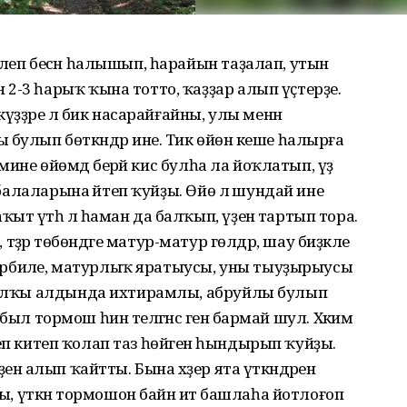
илеп бесән һалышып, һарайын таҙалап, утын
2-3 һарыҡ ҡына тотто, ҡаҙҙар алып үҫтерҙе.
үҙҙәре лә бик насарайғайны, улы менән
булып бөткәндәр ине. Тик өйөнә кеше һалырға
, мине өйөмдә берәй кис булһа ла йоҡлатып, үҙ
п балаларына әйтеп ҡуйҙы. Өйө лә шундай ине
т үтһә лә һаман да балҡып, үҙенә тартып тора.
әр, тәҙрә төбөндәге матур-матур гөлдәр, шау биҙәкле
 тәрбиәле, матурлыҡ яратыусы, уны тыуҙырыусы
 халҡы алдында ихтирамлы, абруйлы булып
. был тормош һин теләгәнсә генә бармай шул. Хәкимә
ләнеп китеп ҡолап таз һөйәген һындырып ҡуйҙы.
енә алып ҡайтты. Бына хәҙер ята үткәндәрен
шы, үткән тормошон байән итә башлаһа йотлоғоп