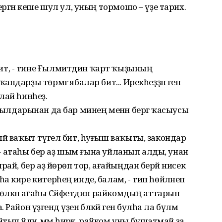
ергән кеше шул ул, уның тормошо – үҙе тарих.
т, - тине Ғылмитдин ҡарт ҡыҙының
дарҙы төрмәгә ябалар бит... Ирекһеҙҙән генә
илай һинһеҙ.
әк ауылдарынан да бар минең менән бергә ҡасыусы
ый ваҡыт түгел бит, һуғыш ваҡыты, закондар
? – атаһы бер аҙ шым ғына уйланып алды, унан
рай, бер аҙ йөрөп тор, ағайыңдан берәй нисек
 кире китерһең инде, балам, - тип һөйләнеп
ң өлкән ағаһы Сәйфетдин райкомдың аттарын
йон үҙәгендә үҙенә бәләкәй генә булһа ла бүлмә
п әйләнә, әммә һирәк, райком уны бушатмай ҙа