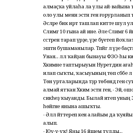
алмаҫҡа уйлаһа ла улы ай-вайына ҡа
оло улы менән эстән генә ғорурланып 
Әсәләре бик иртә ташлап китте шул ул
Сәлимәгә 10 ғына ай ине. Әле Сәлимәгә 6 
сәстәрен тарап үрҙе, үҙе бәүетеп йоҡ
эштән бушаманылар. Тәпәйгә лә үҙе баҫ
Унан... әллә ҡайҙан бынауы ФЗО-һы 
Хәкимәне таптырыуын Нуретдин ағаһ
илап сыҡты, ҡасыуының төп сәбәбе лә 
Төн урталарында тәҙрә төбөндә генә с
алмай ятҡан Хәкимә эстән генә, - Эй, ошо
сикһеҙ ҡыуанды. Былай итеп уның За
һөйгәне янына ашыҡты.
- Әллә әйттереп кенә алайым да ҡуяй
алып.
- Юу-у-уҡ! Яңы 16 йәшем тулды...