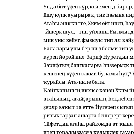
Унда бит үҙенә күрә, кейемен дә бирә
йәшәү күпкә ауырыраҡ, тик һағына ин
Ағаһы эшкә китте, Хәкимә өйгә инеп,
-Йәшерәк шул, - тип уйланы Ғылмитд
мин уны кейәүгә, фызыуы тип әллә ҡайҙ
Балалары уны бер ни ҙә белмәй тип 
күреп йөрөй ине. Зариф Нуретдин ме
Зарифтың башҡаларға һиҙҙермәҫкә
кешенең күҙенә эләкмәй буламы һуң? Үҙ
ҡурайсы. Ата-инәле бала.
Ҡайтҡанының икенсе көнөнә Хәкимә 
атаһының, ағайҙарының, һеңлеһенең
әҙерләр ваҡыт та етте. Йүгереп сығ
ризыҡтарҙан ашарға бешерергә кере
Сәйфетдин ағаһы райкомда ат ҡына 
итеп тора,ҡыҙҙарға күлмәклек тауар ҙа