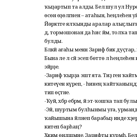
ҡыҙартып та алды. Белә шул ул Нур
өсөн өҙөлгәнен – атаһын, һеңлеһен 
Йөрәктәге ялҡынды аралар алыҫлығы
дә, тормошонан да һис йәм, толҡа 
булды.
Бәләкәй ағаһы менән Зариф бик дуҫтар, 
Бына әле лә сәй эсеп бөттө лә һеңлеһен
эйәрҙе.
-Зариф ҡырҙа эштә ята. Тиҙ генә ҡайт
китеүен күреп, - һинең ҡайтҡаныңды 
тип өҫтәне.
-Ҡуй, хәбәр ебәрмә, йә эт-ҡошҡа тап бул
-Эй, шуртым булһынмы уға, урманд
ҡайышына әйләнеп барабыҙ инде хәҙер. Хә
китеп барһаң?
Хәкимә өндәшмәне. Зарифты күрмәһә, Б