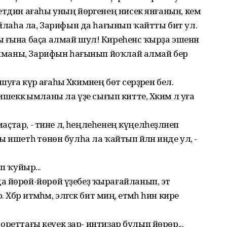
етдин ағаһы уның йөрәгенең нисек янғанын, кем
уйлаһа ла, Зарифын да һағынып ҡайтты бит ул.
 ғына баҫа алмай шул! Киреһенсә ҡырҙа эшенән
тапманы, Зарифын һағынып йоҡлай алмай бер
шуға күрә ағаһы Хәкимәнең бөтә серҙәрен белә.
ә ишеккә ымланы ла үҙе сығып китте, Хәкимә лә уға
маҫтар, - тине лә, һеңлеһенең күңелһеҙләнеп
ишетһә төнөн булһа ла ҡайтып әйләнә инде ул, -
ып ҡуйыр...
а йөрөй-йөрөй үҙебеҙ ҡырағайланып, эт
бәр итмәһәм, эләгәсәк бит миңә, етмәһә һин кире
елореттағы кеүек зар- интизар булып йөрөр...