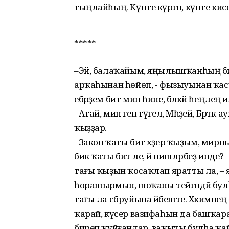
тыңлайһың. Күпте күргән, күпте кис
*****
–Эй, балаҡайым, яңылышҡанһың би
арҡаһынан һөйөп, - фызыуынан ҡасҡан
ебәрҙем бит мин һине, бәләкәй һеңлең 
–Атай, мин генә түгел, Мәһәҙей, Брәт
ҡыҙҙар.
–Закон ҡаты бит хәҙер ҡыҙым, мирн
бик ҡаты бит әле, йә нишләрбеҙ инде
тағы ҡыҙын ҡосаҡлап яратты ла, – я
һорашырмын, шоҡаны тейгәндәй булһа
тағы ла сбруйына йәбеште. Хәкимәне
ҡарай, күсер вазифаһын да башҡара. Ра
биреп ҡуйғандар, ваҡыты булһа ҡайты