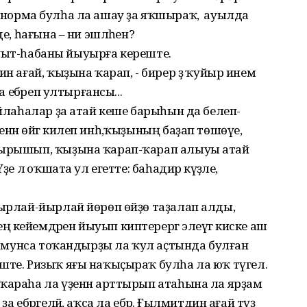
ләр, норма булһа ла ашау ҙа яҡшыраҡ, ә ауылда
де, һағына – ни эшләһен?
 һауыт-һабаны йыуырға кереште.
ин ағай, ҡыҙына ҡарап, - бирер ҙә ҡуйыр инем
а ебәреп ултырғансы...
уйлаһалар ҙа атай кеше барыһын да белеп-
нән өйгә килеп инһә,ҡыҙының баҙап төшөүе,
 тырышып, ҡыҙына ҡарап-ҡарап алыуы атай
е лә оҡшата ул егетте: баһадир кәүҙәле,
йырлай-йырлай йөрөп өйҙө таҙалап алды,
 кейемдәрен йыуып киптерергә элеүгә киске аш
ып мунса тоҡандырҙы ла ҡул аҫтында булған
ште. Ризыҡ яғы наҡыҫыраҡ булһа ла юҡ түгел.
ҡараһа ла үҙенән арттырып атаһына ла ярҙам
 ебәргеләй, аҡса ла ебәрә. Ғылмитдин ағай тәүҙә