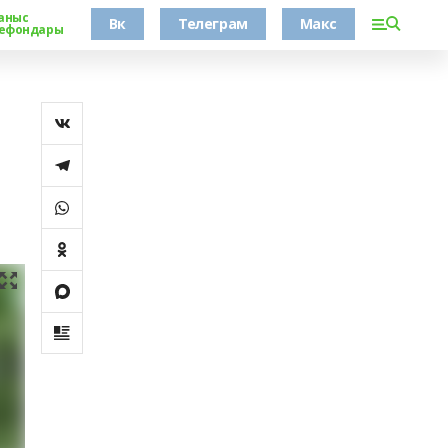
аныс
Вк
Телеграм
Макс
ефондары