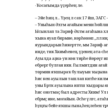
-Ҡосағымда үҫерһең әле.
– Эйе һиңә лә... Үҙеңә лә саҡ 17 йәш, З
– Уныһын Әхтәм ағайым менән һөйләшкә
Ысынлап та Зариф Әхтәм ағаһына хә
ҡына яуап бирмәне, көрһөнөп ,,әллә инд
яурындарын һикертте, әммә Зариф 
инде, тик Хәкимәһенең, үҙенең ата-әсә
Ауылда аҙна-ун көн тирәһе йөрөүгә и
ебәрергә булған икән. Ғылмитдин ағ
төрмәнән яҡшыраҡ булыуын ҡыҙына а
һис кенә ауылын ташлап китәһе килмә
уны Брәтәк ауылына иптәш ҡыҙҙары 
һис онотмаҫ был адресты Хәкимә! Ул
ебәрмәҫ ине, моғайын. Әсәһе үлгәс, ат
һуңғы әбейе яҡшы ғына,һеңлеһен тәр