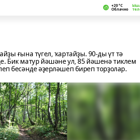
+20 °С
Ыш
Облачно
тел
йҙы ғына түгел, ҡартайҙы. 90-ды үт тә
е. Бик матур йәшәне ул, 85 йәшенә тиклем
леп бесәнде әҙерләшеп биреп торҙолар.