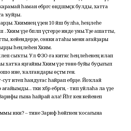
рамай һаман ебәргәс өндәшмәҫкә булды, хатта
та ҡуйҙы.
арҙы. Хәкимәнең үҙенә 10 йәш булһа, һеңлеһе
йәш . Хәкимә үҙе бәпләп үҫтерҙе инде уны.Үҙе ашатты,
латты, кейендерҙе, сөнки атаһы менән ағайҙары
тырҙы һеңлеһен Хәкимә.
килеп сыҡты. Ул ФЗО-ға киткәс һеңлеһенең илап
ы хатҡа яҙғайны Хәкимә үҙе төнө буйы буҫығып
ошо ине, ҡалғандары өҫтәмә генә.
ут-сут итеп һандуғас һайрап ебәрҙе. Йоҡлай
 ағайымды... тәки хәбәр ебәргән, - тип уйлаһа ла үҙе
рифы ғына һайрай ала! Йәһәт кенә кейенеп
ыммы икән? – тине Зариф һөйгәнен ҡосағына