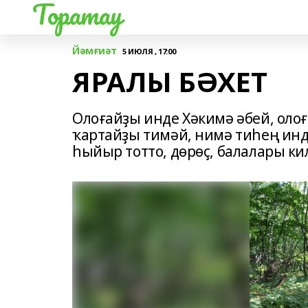
Торатау
Йәмғиәт
5 ИЮЛЯ , 17:00
ЯРАЛЫ БӘХЕТ
Олоғайҙы инде Хәкимә әбей, олоға
ҡартайҙы тимәй, нимә тиһең инд
һыйыр тотто, дөрөҫ, балалары ки