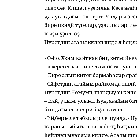
тиерлек. Кәләше лә үҙе менән. Кесе 
да ауылдағы төп терәге. Улдары ө
бирешкәндәй түгелдәр, үҙаллылар, т
ҡыҙы үҙәген өҙә...
Нуретдин ағаһы килеп инде лә һеңле
- О-һо. Хәкимә ҡайтҡан бит, көтмәгәйн
та керегеп киткәйне, тамаҡ та туйы
– Кире алып китеп бармаһалар ярай
- Сәйфетдин ағайым райкомда эшләй 
Нуретдин. Ғөмүмән, шардыуан кеше 
– Һай, улым. улым... Һуң, ағайың б
бындағы етәкселәр ҙә боҙа алмай.
- Һәй,бер әмәле табылыр әле шунда, - 
ҡараны, - ябығып киткәнһең, һиңә килеш
һөйләнеп ыуарама килде. Атаһы иш