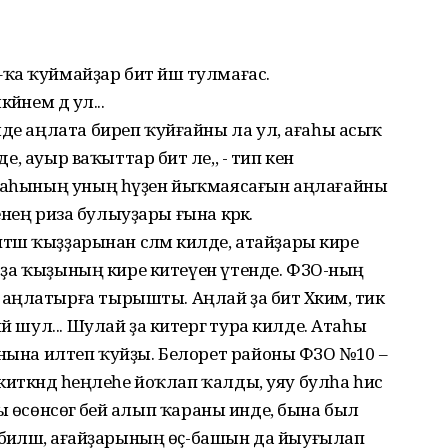
АГС –ҡа ҡуймайҙар бит йәш тулмағас.
йнем дә ул...
лде аңлата биреп ҡуйғайны ла ул, ағаһы асыҡ
е, ауыр ваҡыттар бит әле,, - тип кенә
ағаһының уның һүҙен йыҡмаясағын аңлағайны
һенең риза булыуҙары ғына кәрәк.
птәш ҡыҙҙарынан сәләм килде, атайҙары кире
ай ҙа ҡыҙының кире китеүен үтенде. ФЗО-ның
ңлатырға тырышты. Аңлай ҙа бит Хәкимә, тик
й шул... Шулай ҙа китергә тура килде. Атаһы
янына илтеп ҡуйҙы. Белорет районы ФЗО №10 –
 киткәндә һеңлеһе йоҡлап ҡалды, уяу булһа һис
аһы өсөнсөгә әбей алып ҡараны инде, бына был
биәләшә, ағайҙарының өҫ-башын да йыуғылап