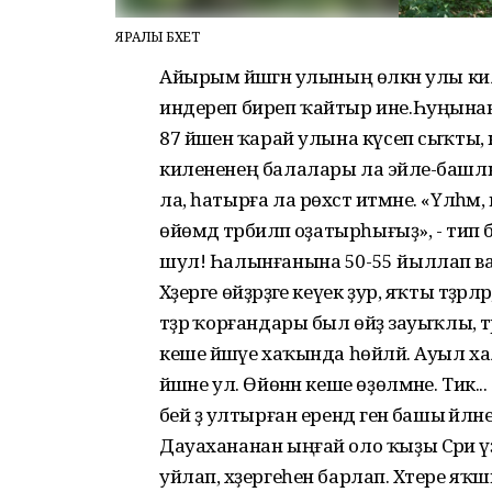
ЯРАЛЫ БӘХЕТ
Айырым йәшәгән улының өлкән улы к
индереп биреп ҡайтыр ине.Һуңынан 
87 йәшенә ҡарай улына күсеп сыҡты, к
килененең балалары ла эйәле-башлы 
ла, һатырға ла рөхсәт итмәне. «Үлһәм
өйөмдә тәрбиәләп оҙатырһығыҙ», - ти
шул! Һалынғанына 50-55 йыллап ваҡы
Хәҙерге өйҙәрҙәге кеүек ҙур, яҡты тәҙрәл
тәҙрә ҡорғандары был өйҙә зауыҡлы,
кеше йәшәүе хаҡында һөйләй. Ауыл
йәшәне ул. Өйөнән кеше өҙөлмәне. Тик..
әбей ҙә ултырған ерендә генә башы әй
Дауахананан ыңғай оло ҡыҙы Сәриә үҙ
уйлап, хәҙергеһен барлап. Хәтере яҡ