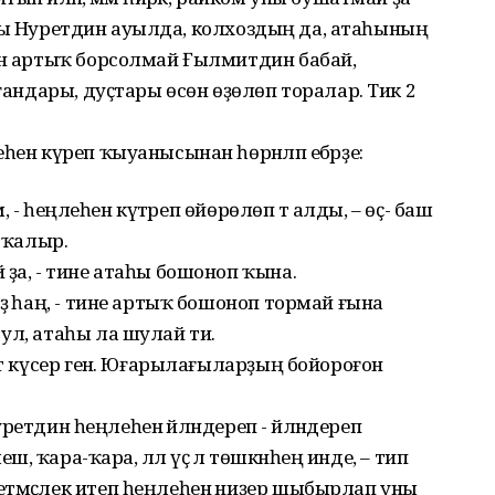
ағаһы Нуретдин ауылда, колхоздың да, атаһының
сөн артыҡ борсолмай Ғылмитдин бабай,
уғандары, дуҫтары өсөн өҙөлөп торалар. Тик 2
һен күреп ҡыуанысынан һөрәнләп ебәрҙе:
ем, - һеңлеһен күтәреп өйөрөлөп тә алды, – өҫ- баш
п ҡалыр.
 ҙа, - тине атаһы бошоноп ҡына.
ҙә һаң, - тине артыҡ бошоноп тормай ғына
ул, атаһы ла шулай ти.
ит күсер генә. Юғарылағыларҙың бойороғон
Нуретдин һеңлеһен әйләндереп - әйләндереп
ә, ҡара-ҡара, әллә үҫә лә төшкәнһең инде, – тип
етмәҫлек итеп һеңлеһенә ниҙер шыбырлап уны