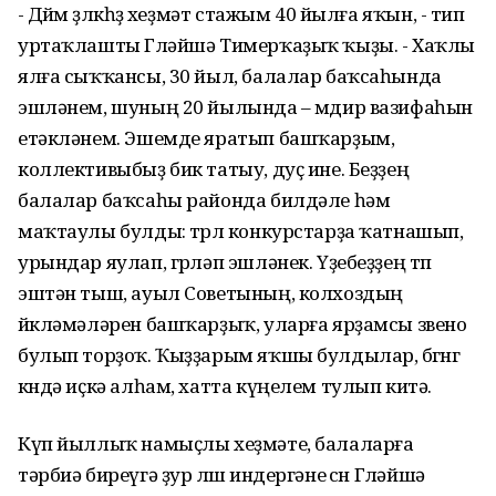
- Дөйөм өҙлөкһөҙ хеҙмәт стажым 40 йылға яҡын, - тип
уртаҡлашты Гөләйшә Тимерҡаҙыҡ ҡыҙы. - Хаҡлы
ялға сыҡҡансы, 30 йыл, балалар баҡсаһында
эшләнем, шуның 20 йылында – мөдир вазифаһын
етәкләнем. Эшемде яратып башҡарҙым,
коллективыбыҙ бик татыу, дуҫ ине. Беҙҙең
балалар баҡсаһы районда билдәле һәм
маҡтаулы булды: төрлө конкурстарҙа ҡатнашып,
урындар яулап, гөрләп эшләнек. Үҙебеҙҙең төп
эштән тыш, ауыл Советының, колхоздың
йөкләмәләрен башҡарҙыҡ, уларға ярҙамсы звено
булып торҙоҡ. Ҡыҙҙарым яҡшы булдылар, бөгөнгө
көндә иҫкә алһам, хатта күңелем тулып китә.
Күп йыллыҡ намыҫлы хеҙмәте, балаларға
тәрбиә биреүгә ҙур өлөш индергәне өсөн Гөләйшә