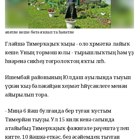
Һәләтле кеше бөтә яҡлап та һәләтле
Гөләйшә Тимерҡаҙыҡ ҡыҙы - оло хөрмәткә лайыҡ
кеше. Уның тормош юлы - тырышлыҡтың һәм үҙ
һөнәренә сикһеҙ тоғролоҡтоң яҡты өлгөһө.
Ишембай районының Юлдаш ауылында тыуып
үҫкән ҡыҙ бәләкәйҙән хеҙмәт һөйөүсәнлеге менән
айырылып тора.
- Миңә 6 йәш булғанда бер туған ҡустым
Тимерйән тыуҙы. Ул 15 көнлөк кенә сағында
атайыбыҙ Тимерҡаҙыҡ фажиғәле рәүештә үлеп
китте. 10 йәшкә еткәс, беҙ әсәйемдең тыуған