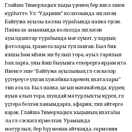
Гөләйшә Тимерҡаҙыҡ ҡыҙы үҙенең бер нисә эшен
күрһәтте. Ул “Ударник” колхозында эшләгән
Байғужа ауылы халҡы тураһында папка төҙөгән.
Папкала заманында колхозда эшләгән
ауылдаштар тураһында мәғлүмәт, уларҙың
фотолары, грамоталары тупланған. Был бик
яҡшы һәм мөһим эш булып тора, ауыл тарихын
һаҡларға, уны йәш быуынға еткерергә ярҙам итә.
Икенсе эше “Байғужа ауылының гөл-сәскәләр
үҫтереүсе уңған хужабикәләренең ихаталары”
тип атала. Был папка, ысын мәғәнәһендә, күҙҙең
яуын алып тора, шундай матурлыҡты күреп, гөл
үҫтерә белгән ханымдарға, афарин, тип әйтергә
кәрәк. Гөләйшә Тимерҡаҙыҡ ҡыҙының ихатаһы
ла гөл-сәскәгә күмелгән. Урамында
матурлыҡ, бер һүҙ менән әйткәндә, гармония