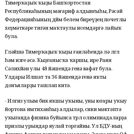
Тимерҡаҙыҡ ҡыҙы Башҡортостан
Республикаһының мәғариф алдынғыһы, Рәсәй
Федерацияһының дөйөм белем биреүҙең почетлы
хеҙмәткәре тигән маҡтаулы исемдәргә лайыҡ
була.
Гөләйшә Тимерҡаҙыҡ ҡыҙы ғаиләһендә лә өлгөлө
һәм изге әсә. Ҡыҙғанысҡа ҡаршы, ире Раян
Сәлихйән улы 48 йәшендә генә вафат була.
Улдары Илшат та 36 йәшендә генә яҡты
донъяларҙы ташлап китә.
- Илгиз улым бик яҡшы уҡыны, уны юғары уҡыу
йортона имтиханһыҙ алдылар, сөнки мәктәптә
уҡығанда физика буйынса төрлө олимпиадаларҙа
призлы урындар яулай торғайны. Ул БДУ-ның