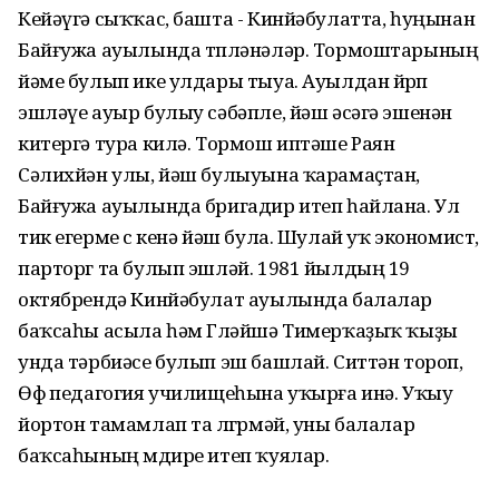
Кейәүгә сыҡҡас, башта - Кинйәбулатта, һуңынан
Байғужа ауылында төпләнәләр. Тормоштарының
йәме булып ике улдары тыуа. Ауылдан йөрөп
эшләүе ауыр булыу сәбәпле, йәш әсәгә эшенән
китергә тура килә. Тормош иптәше Раян
Сәлихйән улы, йәш булыуына ҡарамаҫтан,
Байғужа ауылында бригадир итеп һайлана. Ул
тик егерме өс кенә йәш була. Шулай уҡ экономист,
парторг та булып эшләй. 1981 йылдың 19
октябрендә Кинйәбулат ауылында балалар
баҡсаһы асыла һәм Гөләйшә Тимерҡаҙыҡ ҡыҙы
унда тәрбиәсе булып эш башлай. Ситтән тороп,
Өфө педагогия училищеһына уҡырға инә. Уҡыу
йортон тамамлап та өлгөрмәй, уны балалар
баҡсаһының мөдире итеп ҡуялар.