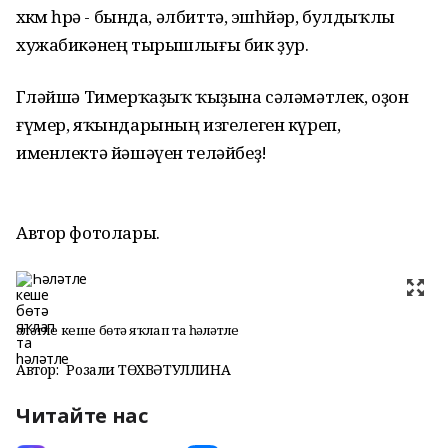
хөкөм һөрә - бында, әлбиттә, эшһөйәр, булдыҡлы
хужабикәнең тырышлығы бик ҙур.
Гөләйшә Тимерҡаҙыҡ ҡыҙына сәләмәтлек, оҙон
ғүмер, яҡындарының изгелеген күреп,
именлектә йәшәүен теләйбеҙ!
Автор фотолары.
Һәләтле кеше бөтә яҡлап та һәләтле
Автор:
Розалиә ТӨХВӘТУЛЛИНА
Читайте нас