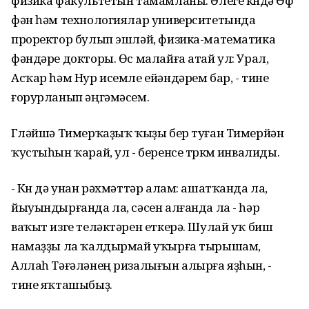
физика факультетын тамамланы. Әлеге көндә Өфө
фән һәм технологиялар университетында
проректор булып эшләй, физика-математика
фәндәре докторы. Өс малайға атай ул: Урал,
Асҡар һәм Нур исемле ейәндәрем бар, - тине
ғорурланып әңгәмәсем.
Гөләйшә Тимерҡаҙыҡ ҡыҙы бер туған Тимерйән
ҡустыһын ҡарай, ул - беренсе төркөм инвалиды.
- Көн дә унан рәхмәттәр алам: ашатҡанда ла,
йыуындырғанда ла, сәсен алғанда ла - һәр
ваҡыт изге теләктәрен еткерә. Шулай уҡ биш
намаҙҙы ла ҡалдырмай уҡырға тырышам,
Аллаһ Тәғәләнең ризалығын алырға яҙһын, -
тине яҡташыбыҙ.