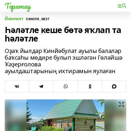
Торатау
Йәмғиәт
5 ИЮЛЯ , 08:37
Һәләтле кеше бөтә яҡлап та
һәләтле
Оҙаҡ йылдар Кинйәбулат ауылы балалар
баҡсаһы мөдире булып эшләгән Гөләйшә
Ҡәҙерғолова
ауылдаштарының ихтирамын яулаған