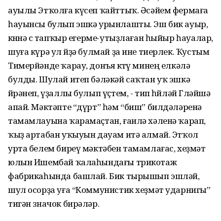
ауылы Этҡолға күсеп ҡайттыҡ. Әсәйем фермаға
һауынсы булып эшкә урынлашты. Эш бик ауыр,
көнөнә өс тапҡыр егерме-утыҙлаған һыйыр һауалар,
шуға күрә ул өйҙә булмай ҙа ине тиерлек. Ҡустым
Тимерйәнде ҡарау, донъя көтөү минең елкәлә
булды. Шулай итеп бәләкәй саҡтан уҡ эшкә
өйрәнеп, үҙаллы булып үҫтем, - тип һөйләй Гөләйшә
апай. Мәктәпте “дүрт” һәм “биш” билдәләренә
тамамлауына ҡарамаҫтан, ғаилә хәленә ҡарап,
ҡыҙ артабан уҡыуын дауам итә алмай. Этҡол
урта белем биреү мәктәбен тамамлағас, хеҙмәт
юлын Ишембай ҡалаһындағы трикотаж
фабрикаһында башлай. Бик тырышып эшләй,
шул осорҙа уға “Коммунистик хеҙмәт ударнигы”
тигән значок бирәләр.