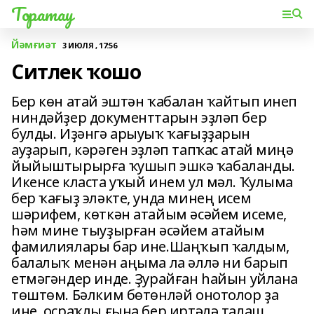
Торатау
Йәмғиәт
3 ИЮЛЯ , 17:56
Ситлек ҡошо
Бер көн атай эштән ҡабалан ҡайтып инеп
ниндәйҙер документтарын эҙләп бер
булды. Иҙәнгә арыуыҡ ҡағыҙҙарын
ауҙарып, кәрәген эҙләп тапҡас атай миңә
йыйыштырырға ҡушып эшкә ҡабаланды.
Икенсе класта уҡый инем ул мәл. Ҡулыма
бер ҡағыҙ эләкте, унда минең исем
шәрифем, көткән атайым әсәйем исеме,
һәм мине тыуҙырған әсәйем атайым
фамилиялары бар ине.Шаңҡып ҡалдым,
балалыҡ менән аңыма ла әллә ни барып
етмәгәндер инде. Ҙурайған һайын уйлана
төштөм. Бәлким бөтөнләй онотолор ҙа
ине, осраҡлы ғына бер иртәлә талаш