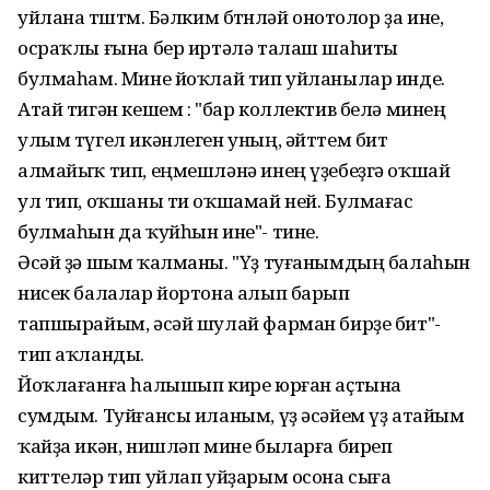
уйлана төштөм. Бәлким бөтөнләй онотолор ҙа ине,
осраҡлы ғына бер иртәлә талаш шаһиты
булмаһам. Мине йоҡлай тип уйланылар инде.
Атай тигән кешем : "бар коллектив белә минең
улым түгел икәнлеген уның, әйттем бит
алмайыҡ тип, еңмешләнә инең үҙебеҙгә оҡшай
ул тип, оҡшаны ти оҡшамай ней. Булмағас
булмаһын да ҡуйһын ине"- тине.
Әсәй ҙә шым ҡалманы. "Үҙ туғанымдың балаһын
нисек балалар йортона алып барып
тапшырайым, әсәй шулай фарман бирҙе бит"-
тип аҡланды.
Йоҡлағанға һалышып кире юрған аҫтына
сумдым. Туйғансы иланым, үҙ әсәйем үҙ атайым
ҡайҙа икән, нишләп мине быларға биреп
киттеләр тип уйлап уйҙарым осона сыға