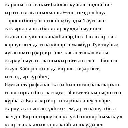
ҡараны, тик ваҡыт бәйләп ҡуйылғандай һис
ыратып алға шылманы.Өсөнсө заезд өсөн һауа
торошо бигерәк отошһоҙ булды. Тәүге ике
саҡырылышта балалар күлдә һыу инеп
ҡыҙынып уйнап кинәнһәләр, был балалар тик
корпус эсендә генә уйнарға мәжбүр. Туҡтауһыҙ
яуған ямғырҙар, иртәле -кисле төшкән ҡаты
ҡырау һыуығы ла шыҡырайтып эскә — бинаға
ҡыуа. Хәйерсегә ел дә ҡаршы тиҙәр бит,
ысындыр күрәһең.
Яҙмыш тарафынан ҡаты һыналған балаларҙан
ғына торған был заездға тәбиғәт тә ҡырыҫлығын
күрһәтә. Балалар йорто тәрбиәләнеүселәре,
ҡарауға алынған, үкһеҙ етемдәр генә шул был
заезда. Ҡарап тороуға шул уҡ балалар һымаҡ ул
улар, тик ҡылыҡтары ҡайһы саҡ үҙҙәрен