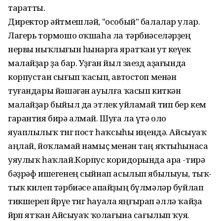
таратты.
Директор әйтмешләй, "особый" балалар улар.
Лагерь тормошо оҡшаһа ла тәрбиәселәрҙең
нервы ныҡлығын һынарға яратҡан ут кеүек
малайҙар ҙа бар. Уҙған йыл заезд аҙағында
корпустан сығып ҡасып, автостоп менән
туғандары йәшәгән ауылға ҡасып киткән
малайҙар быйыл да этлек уйламай тип бер кем
гарантия бирә алмай. Шуға ла үтә оло
яуаплылыҡ төнгө пост һаҡсыһы иңендә. Айсыуаҡ
аңлай, йоҡламай намыҫ менән таң яҡтыһынаса
уяулыҡ һаҡлай.Корпус коридорында ара -тирә
бәҙрәф ишегенең сыйнап асылып ябылыуы, тыҡ-
тыҡ килеп тәрбиәсе апайҙың бүлмәләр буйлап
тикшереп йөрөүе төнгө һауала яңғырап әллә ҡайҙа
йөрөп ятҡан Айсыуаҡ ҡолағына сағылып ҡуя.