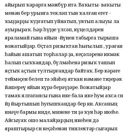
айырып ҡарарға мәжбүр итә. Ваҡыты- ваҡыты
менән бер урынға текләп тын ҡалған егет -
ҡыҙҙарҙы ҡуҙғатып уйнатып, уятып алыуы ла
ауырыраҡ. Һәр һүҙҙе үлсәп, күңелдәрен
яраламай ғына яйын -йүнен табырға тырыша
вожатыйҙар. Өҫтәл ризыҡтан һығылып , ураған
һайын ашатып торһалар ҙа, кеҫәләренә икмәк
һалып сыҡҡандар, бүлмәһенә ризыҡ ташып
яҫтыҡ аҫтын тултырғандар байтаҡ. Бер кәрәге
теймәҫен белеп тә эйәһеҙ ятҡан нәмәне тиҙерәк
йәшереү яйын күрә берәүҙәре. Вожатыйҙар
тамаҡ ялғағансы ғына ике бала ике һум аҡса өсөн
йөҙ йыртышып һуғышҡандар бер көн. Аҡсаның
инәүе бармы инде, минеке ти ҙә ҡуя һәр икеһе.
Айсыуаҡ ошо малайҙарҙың икеһен дә
яраштырыр өсөн кеҫәһенән тинлектәр сығарып