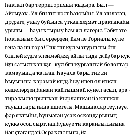
һаҡлап бар территорияны ҡыҙыра. Был —
Айсыуаҡ . Ул бөгөн төнгө пост һаҡсыһы. Ул эшләгән,
дөрөҫөрәге, уҡыу буйынса үткән хеҙмәт практикаһы
урыны — һауыҡтырыу һәм ял лагеры. Тәбиғәте
һоҡланғыс был ерҙәрҙең, йәмле Торналы күле
генә лә ни тора! Тик төнгө күл матурлығы бөгөн
бөтөнләй күҙгә эленмәй,аяҙ айлы төндә өҫкө йөҙө бар күк
йөҙөн сағылтҡан көҙгө - күл бөгөн ҡурғаштай болоттар
ҡамауында ҡалған. Һауала бары тик көн
һыуығына ҡарамай көндөҙ һыу инеп ял иткән
кешеләрҙең һаман ҡайтышмай күңел асып, ара -
тирә ҡысҡырышҡан, йырлашҡан йә көлөшкән
тауыштары ғына ишетелә. Машиналар геүләүе,
фар яҡтыһы, һүнмәгән усаҡ осҡондарының
күккә осоп сыртлап һүнеүе төн ҡараңғылығына
йән өҫтәгәндәй.Осраҡлы ғына, йә