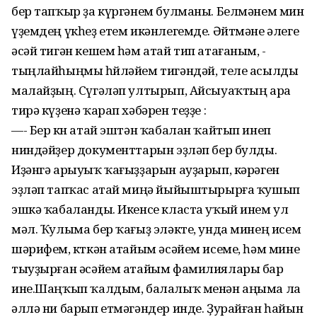
бер тапҡыр ҙа күргәнем булманы. Белмәнем мин
үҙемдең үкһеҙ етем икәнлегемде. Әйтмәне әлеге
әсәй тигән кешем һәм атай тип атағаным, -
тыңлайһыңмы һөйләйем тигәндәй, теле асылды
малайҙың. Сүгәләп ултырып, Айсыуаҡтың ара
тирә күҙенә ҡарап хәбәрен теҙҙе :
—- Бер көн атай эштән ҡабалан ҡайтып инеп
ниндәйҙер документтарын эҙләп бер булды.
Иҙәнгә арыуыҡ ҡағыҙҙарын ауҙарып, кәрәген
эҙләп тапҡас атай миңә йыйыштырырға ҡушып
эшкә ҡабаланды. Икенсе класта уҡый инем ул
мәл. Ҡулыма бер ҡағыҙ эләкте, унда минең исем
шәрифем, көткән атайым әсәйем исеме, һәм мине
тыуҙырған әсәйем атайым фамилиялары бар
ине.Шаңҡып ҡалдым, балалыҡ менән аңыма ла
әллә ни барып етмәгәндер инде. Ҙурайған һайын