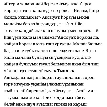
әйтергә теләгәндәй берсә Айсыуаҡҡа, берсә
ҡараңғы төн төпкөлөнә күҙен терәне.— Ислам, һиңә
бында оҡшаймы?- Айсыуаҡ һорауы менән
малайҙы бер аҙ һиҫкәндерҙе.— Э- э- ййе!-
тотлоҡҡандай сыҡҡан өн шуның менән өҙөлдө.— Ә
һин үҙең ҡала малайымы?Айсыуаҡ һораны ла,
ҡайҙан һораған көнгә төшөп үртәлде. Малай башын
баҫып ике тубығы аҫтынан ерҙе текләне. Әллә
ҡала малайы булыуы өсөн үкендеме ул, әллә
ҡайҙан булыуын теүәл белмәйме икән был тип
уйлап өлгөрҙө эстән Айсыуаҡ.Тынлыҡ.
Ашҡаҙанының аш һорап тауышланып тороп
ғорҡ итеүенә уңайһыҙланып урынынан
ҡыбырлай биреп ҡуйҙы Айсыуаҡ.— Ағай, мин
тыумышым менән Илсеғолданмын бит,-
беләһеңме шул ауылды тигәндәй ҡараш