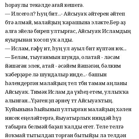
һораулы текәлде ағай кешегә.
— Илсеғол? Һуң бит...- Айсыуаҡ әйтерен әйтеп
бөтә алмай, малайҙың ҡарашына эләкте.Бер аҙ
алға эйелә биреп ултырғас, Айсыуаҡ Исламдың
яуырынан ҡосоп уҡ алды.
— Ислам, ғәфү ит, һуң ул ауыл бит күптән юҡ...
— Беләм, тыуғанмын шунда, олатай - өләсәм
йәшәгән элек, атай - әсәйем йәшәгән, бәлким
ҡәберҙәре лә шундалыр инде...- башын
һәлендергән малайҙың тел төбөн тамам аңланы
Айсыуаҡ. Тимәк Ислам да үкһеҙ етем, уллыҡҡа
алынған...Үҙәген өҙөп әрнеү өттө Айсыуаҡтың.
Ҡуйынына һыйынып ултырған малайҙың хәлен
нисек еңеләйтергә, йыуатырлыҡ ниндәй һүҙ
табырға белмәй баҙап ҡалды егет. Теле телгә
йоҡмай тытылдап торған бытыйҙы ла телдән