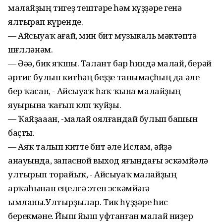
малайҙың тигеҙ тештәре һәм күҙҙәре генә
ялтырап күренде.
— Айсыуаҡ ағай, мин бит музыкаль мәктәптә
шөғөлләнәм.
— Әәә, бик яҡшы. Талант бар һиндә малай, берәй
әртис булып китһәң беҙҙе танымаҫһың да әле
бер ҡасан, - Айсыуаҡ һаҡ ҡына малайҙың
яуырына ҡағып көлөп ҡуйҙы.
— Ҡайҙааан, -малай оялғандай булып башын
баҫты.
— Аяҡ талып китте бит әле Ислам, әйҙә
анауында, запасной выход яғындағы эскәмйәлә
ултырып торайыҡ, - Айсыуаҡ малайҙың
арҡаһынан еңелсә этеп эскәмйәгә
ымланы.Ултырҙылар. Тик һүҙҙәре һис
берекмәне. Йыш йыш уфтанған малай ниҙер