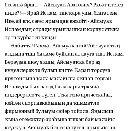
бесәнгә йөрөштө.— Айсыуаҡ Азатович? Рөхсәт итегеҙ
инде?!— Ярай Ислам, тик ҡара уны, бөгөнгә генә.
Ике, әй юҡ, сәғәт ярымдан вжыйт!- Айсыуаҡ
Исламдың отряды урынлашҡан корпус яғына
төртөп күрһәтеп ҡуйҙы.
— Әлбиттә! Рәхмәт Айсыуаҡ ағай!Айсыуаҡтың
алдына төшөп биләмә буйлап атлауға төштө Ислам.
Берәүҙән икәү яҡшы, Айсыуаҡҡа бер аҙ
күңеллерәк тә булып китте. Ҡарап тороуға
крутой ғына ҡала малайына оҡшап торған
Исламды был заезд балалары төркөмөнә
индерерлек тә түгел. Текә генә прическаһы,
кейгән спортивкаһының да ҡиммәтле
фирменный булыуы сәйер тойола. Яңылыш
ҡына етемәктәр араһына төшкән бай малайы
кеүек ул. Айсыуаҡ бөгөн генә түгел, арыуыҡтан