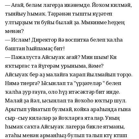
— Ағай, беләм лагерҙа икәнемде. Йоҡом килмәй,
тынйыу һымаҡ. Тәҙрәнән тышты күҙәтеп
ултырҙым төнө буйы былай ҙа. Мөмкинме һеҙҙең
менән?
— Ислам! Директор йә воспитка белеп ҡалһа
баштан һыйпамаҫ бит!
— Пажалуста Айсыуаҡ ағай? Мин шым! Көн
яҡтырғас та йүгерәм урыныма, йәме?
Айсыуаҡ бер аҙ малайға ҡарап йылмайып торҙо.
Нимә тиергә? Ысынлап та "үрҙәгеләр " белеп
ҡалһа ҙур ғауға, оло һүҙ итәсәктәр бит инде.
Малай ҙа йәл, ысынлап та йоҡоһо юҡтыр шул.
Арытып уйнатып булмай, койка араһында ғына
сыр -сыу киләләр ҙә йоҡларға яталар. Уның
һымаҡ саҡта Айсыуаҡ лагерҙа бикле ятманы,
атаһы менән арманһыҙ булып талып көтөү көтөшөп