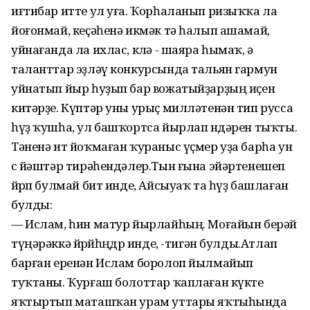
иғтибар итте ул уға. Ҡорһаланып ризыҡҡа ла
йоғонмай, кеҫәһенә икмәк тә һалып ашамай,
уйнағанда ла ихлас, көлә - шаяра һымаҡ, ә
таланттар эҙләү конкурсында тальян гармун
уйнатып йыр һуҙып бар вожатыйҙарҙың иҫен
китәрҙе. Күптәр уны урыҫ милләтенән тип русса
һүҙ ҡушһа, ул башҡортса йырлап өндәрен тыҡты.
Тәненә ит йоҡмаған ҡураныс үҫмер уҙа барһа ун
өс йәштәр тирәһендәлер.Тын ғына эйәртенешеп
йөрөп булмай бит инде, Айсыуаҡ та һүҙ башлаған
булды:
— Ислам, һин матур йырлайһың. Моғайын берәй
түңәрәккә йөрөйһөңдөр инде, -тигән булды.Атлап
барған еренән Ислам боролоп йылмайып
туҡтаны. Ҡурғаш болоттар ҡаплаған күкте
яҡтыртып маташҡан урам уттары яҡтыһында