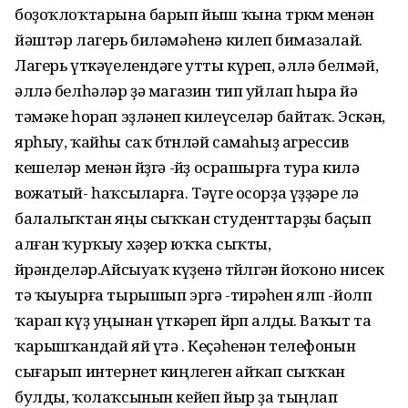
боҙоҡлоҡтарына барып йыш ҡына төркөмө менән
йәштәр лагерь биләмәһенә килеп бимазалай.
Лагерь үткәүелендәге утты күреп, әллә белмәй,
әллә белһәләр ҙә магазин тип уйлап һыра йә
тәмәке һорап эҙләнеп килеүселәр байтаҡ. Эскән,
ярһыу, ҡайһы саҡ бөтөнләй самаһыҙ агрессив
кешеләр менән йөҙгә -йөҙ осрашырға тура килә
вожатый- һаҡсыларға. Тәүге осорҙа үҙҙәре лә
балалыҡтан яңы сыҡҡан студенттарҙы баҫып
алған ҡурҡыу хәҙер юҡҡа сыҡты,
өйрәнделәр.Айсыуаҡ күҙенә төйөлгән йоҡоно нисек
тә ҡыуырға тырышып эргә -тирәһен ялп -йолп
ҡарап күҙ уңынан үткәреп йөрөп алды. Ваҡыт та
ҡарышҡандай яй үтә . Кеҫәһенән телефонын
сығарып интернет киңлеген айҡап сыҡҡан
булды, ҡолаҡсынын кейеп йыр ҙа тыңлап