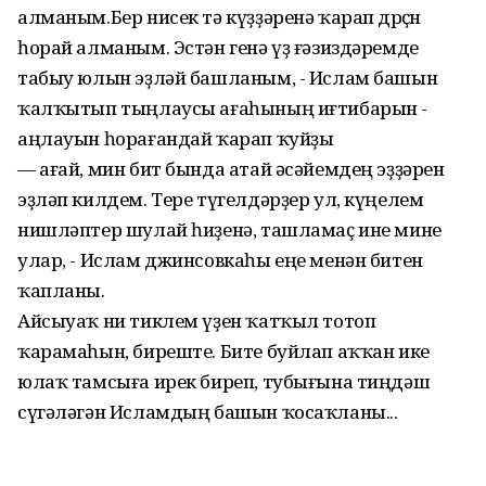
алманым.Бер нисек тә күҙҙәренә ҡарап дөрөҫөн
һорай алманым. Эстән генә үҙ ғәзиздәремде
табыу юлын эҙләй башланым, - Ислам башын
ҡалҡытып тыңлаусы ағаһының иғтибарын -
аңлауын һорағандай ҡарап ҡуйҙы
— ағай, мин бит бында атай әсәйемдең эҙҙәрен
эҙләп килдем. Тере түгелдәрҙер ул, күңелем
нишләптер шулай һиҙенә, ташламаҫ ине мине
улар, - Ислам джинсовкаһы еңе менән битен
ҡапланы.
Айсыуаҡ ни тиклем үҙен ҡатҡыл тотоп
ҡарамаһын, биреште. Бите буйлап аҡҡан ике
юлаҡ тамсыға ирек биреп, тубығына тиңдәш
сүгәләгән Исламдың башын ҡосаҡланы...