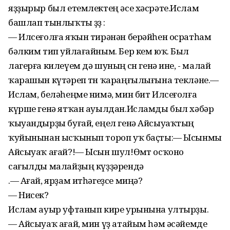
яҙҙырыр был етемлектең әсе хәсрәте.Ислам
башлап тынлыҡты өҙҙө :
— Илсеғолға яҡын тирәнән берәйһен осратһам
бәлким тип уйлағайным. Бер кем юҡ. Был
лагерға килеүем дә шуның өсөн генә ине, - малай
ҡарашын күтәреп төн ҡараңғылығына текләне.—
Ислам, беләһеңме нимә, мин бит Илсеғолға
күрше генә ятҡан ауылдан.Исламды был хәбәр
ҡыуандырҙы буғай, еңел генә Айсыуаҡтың
ҡуйынынан ысҡынып тороп уҡ баҫты:— Ысынмы
Айсыуаҡ ағай?!— Ысын шул!Өмөт осҡоно
сағылды малайҙың күҙҙәрендә
.— Ағай, ярҙам итһәгеҙсе миңә?
— Нисек?
Ислам ауыр уфтанып кире урынына ултырҙы.
— Айсыуаҡ ағай, мин үҙ атайым һәм әсәйемде