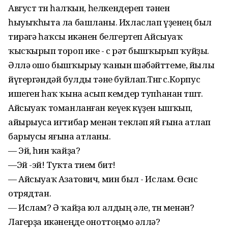
Август төнө һалҡын, һелкендереп тәнен
һыуыҡһыта ла башланы. Ихласлап үҙенең был
тирәгә һаҡсы икәнен белгертеп Айсыуаҡ
ҡысҡырып тороп ике - өс рәт бышҡырып ҡуйҙы.
Әллә ошо бышҡырыу ҡанын шәбәйттеме, йылы
йүгергәндәй булды тәне буйлап.Төнгө өс.Корпус
ишеген һаҡ ҡына асып кемдер тупһанан төштө.
Айсыуаҡ томанланған кеүек күҙен ышҡып,
айырыуса иғтибар менән текләп яй ғына атлап
барыусы яғына атланы.
— Эй, һин ҡайҙа?
—Эй -эй! Туҡта тием бит!
— Айсыуаҡ Азатович, мин был - Ислам. Өсөнсө
отрядтан.
— Ислам? Ә ҡайҙа юл алдың әле, төнө менән?
Лагерҙа икәнеңде оноттоңмо әллә?