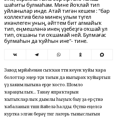
шаһиты булмаһам. Мине йоҡлай тип
уйланылар инде. Атай тигән кешем : "бар
коллектив белә минең улым түгел
икәнлеген уның, әйттем бит алмайыҡ
тип, еңмешләнә инең үҙебеҙгә оҡшай ул
тип, оҡшаны ти оҡшамай ней. Булмағас
булмаһын да ҡуйһын ине"- тине.
Завод мөрйәһенән сыҡҡан төтөн кеүек ҡуйы ҡара
болоттар эңер төҫөн тағын да нығыраҡ ҡуйыртып
үҙ хакимлығына ерҙе ҡосто. Шомло
ҡараңғылыҡ... Танау япраҡтарын
ҡытыҡларлыҡ дымлы һыуыҡ быу ҙа ер өҫтөнә
ҡабаланып төшөп йәйелә һалды. Өҫтөнә еңелсә
куртка элгән берәү төнгө лагерь тыныслығын