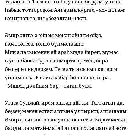
талап итә. Тасҡа йылы һыу ҡойоп бирҙем, ҡулына
һабын тоттороҙом. Аяҡтарын күргәс, «ах» иттем:
ысынлап та, ныҡ «боҙолған» икән .
Әмир эштә, ә ҡәйнәм менән ҡайным өйҙә,
ғәҙәттәгесә, төпкө бүлмәлә ине.
Мин аласыҡ менән өй араһында йөрөп, ыумас
ыуып, бәпкә турап, йомортҡа эретеп, өйрә
бешереп индерҙем. Теге ҡатын сығып китергә
уйламай ҙа. Инәйгә хәбәр һөйләп ултыра.
- Минең дә ҡәйнәм бар, - тигән була.
Уғаса булмай, ирем эштән ҡайтты. Теге ҡатын да,
беҙҙең менән өҫтәл артына ултырып, аш ашаны.
Әмир алып ҡайтҡан йыуаны оҡшатты. Ҡорот менән
балды ла маҡтай-маҡтай ашап, ихласлап сәй эсте.