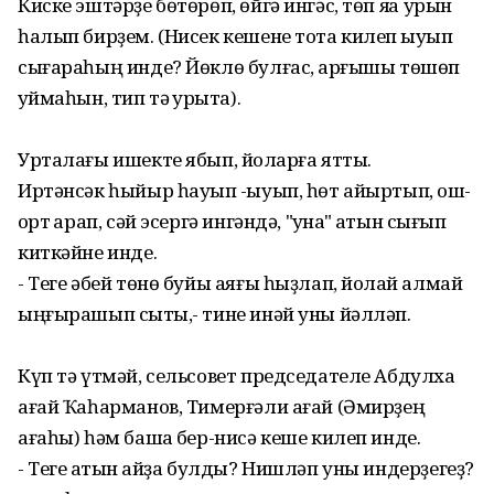
Киске эштәрҙе бөтөрөп, өйгә ингәс, төп яҡҡа урын
һалып бирҙем. (Нисек кешене тота килеп ҡыуып
сығараһың инде? Йөклө булғас, ҡарғышы төшөп
ҡуймаһын, тип тә ҡурҡыта).
Урталағы ишекте ябып, йоҡларға яттыҡ.
Иртәнсәк һыйыр һауып -ҡыуып, һөт айыртып, ҡош-
ҡорт ҡарап, сәй эсергә ингәндә, "ҡунаҡ" ҡатын сығып
киткәйне инде.
- Теге әбей төнө буйы аяғы һыҙлап, йоҡлай алмай
ыңғырашып сыҡты,- тине инәй уны йәлләп.
Күп тә үтмәй, сельсовет председателе Абдулхаҡ
ағай Ҡаһарманов, Тимерғәли ағай (Әмирҙең
ағаһы) һәм башҡа бер-нисә кеше килеп инде.
- Теге ҡатын ҡайҙа булды? Нишләп уны индерҙегеҙ?