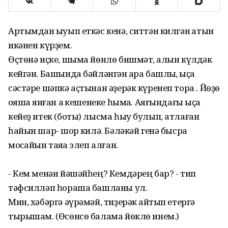
Артымдан ҡыуып еткәс кенә, ситтән килгән ҡатын
икәнен күрҙем.
Өҫтөнә иҫке, шыма йөнлө бишмәт, ҡалын күлдәк
кейгән. Башында бәйләнгән ҡара башлыҡ, ҡыҫҡа
сәстәре шәпкә аҫтынан әҙерәк күренеп тора . Йөҙө
ҡояшҡа янған аҡ кешенеке һымаҡ. Аяғындағы ҡыҫҡа
кейеҙ итек (боты) лысма һыу булып, атлаған
һайын шарҡ- шорҡ килә. Бәләкәй генә бысраҡ
моҡсайын таяҡҡа элеп алған.
- Кем менән йәшәйһең? Кемдәрең бар? - тип
тәфсилләп һораша башланы ул.
Мин, хәбәргә әүрәмәй, тиҙерәк ҡайтып етергә
тырышам. (Өсөнсө балама йөклө инем.)