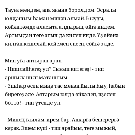
Тауға мендем, ҡапҡа яғына боролдом. Осраҡлы
юлдашым һаман минән ҡалмай. Һыуҙы,
көйәнтәмде аласыҡта ҡалдырып, өйгә индем.
Артымдан теге ҡатын да килеп инде. Үҙ өйөнә
килгән кешеләй, кейемен сисеп, сөйгә элде.
Мин уға аптырап ҡарап:
- Нишләйһегеҙ ул? Сығып китегеҙ! - тип
ҡаршылашып маташтым.
- Зинһар өсөн миңә тас менән йылы һыу, һабын
бирегеҙ әле. Аяҡтарым юлда өйкәлеп, иҙелеп
бөттө! - тип үтенде ул.
- Минең ғаиләм, ирем бар. Ашарға бешерергә
кәрәк. Эшем күп! - тип ҡарайым, теге мыжый,