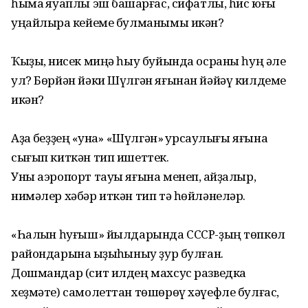
һымаҡ яуаплы эш башҡарғас, сифатлы, һис юғы
уңайлыраҡ кейеме булманымы икән?
Ҡыҙыҡ, нисек миңә һыу буйында осраны һуң әле
ул? Бөрйән йәки Шүлгән яғынан йәйәү килдеме
икән?
Аҙаҡ беҙҙең «ҡунаҡ» «Шүлгән» ҡурсаулығы яғына
сығып киткән тип ишеттек.
Уны аэропорт тауы яғына менеп, ҡайҙалыр,
нимәлер хәбәр иткән тип тә һөйләнеләр.
«Һалҡын һуғыш» йылдарында СССР-ҙың төпкөл
райондарына ҡыҙыҡһыныу ҙур булған.
Дошмандар (сит илдең махсус разведка
хеҙмәте) самолеттан төшөрөү хәүефле булғас,