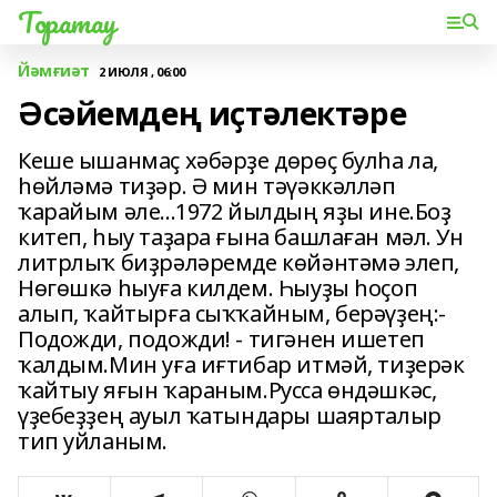
Торатау
Йәмғиәт
2 ИЮЛЯ , 06:00
Әсәйемдең иҫтәлектәре
Кеше ышанмаҫ хәбәрҙе дөрөҫ булһа ла,
һөйләмә тиҙәр. Ә мин тәүәккәлләп
ҡарайым әле...1972 йылдың яҙы ине.Боҙ
китеп, һыу таҙара ғына башлаған мәл. Ун
литрлыҡ биҙрәләремде көйәнтәмә элеп,
Нөгөшкә һыуға килдем. Һыуҙы һоҫоп
алып, ҡайтырға сыҡҡайным, берәүҙең:-
Подожди, подожди! - тигәнен ишетеп
ҡалдым.Мин уға иғтибар итмәй, тиҙерәк
ҡайтыу яғын ҡараным.Русса өндәшкәс,
үҙебеҙҙең ауыл ҡатындары шаярталыр
тип уйланым.