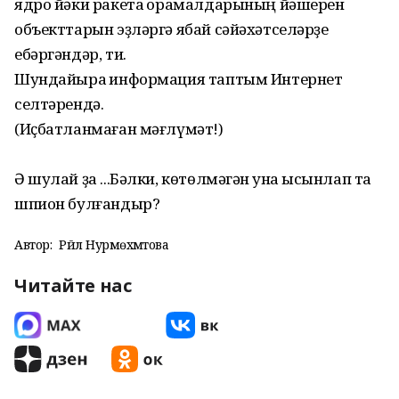
ядро йәки ракета ҡорамалдарының йәшерен
объекттарын эҙләргә ябай сәйәхәтселәрҙе
ебәргәндәр, ти.
Шундайыраҡ информация таптым Интернет
селтәрендә.
(Иҫбатланмаған мәғлүмәт!)
Ә шулай ҙа ...Бәлки, көтөлмәгән ҡунаҡ ысынлап та
шпион булғандыр?
Автор:
Рәйлә Нурмөхәмәтова
Читайте нас