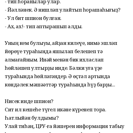
- тип һоранылар улар.
- Йәлләнек. Ә нишләп улайтып һорашаһығыҙ?
- Ул бит шпион булған.
- Ах, ах!- тип аптырашып ҡалдыҡ.
Уның кем булыуы, ҡайҙан килеүе, нимә эшләп
йөрөүе тураһында яҡшылап белешеп тә
ҡалмағайным. Инәй менән бик ихласлап
һөйләшеп ултырҙы инде. Бәлки уға үҙе
тураһында һөйләгәндер. Ә өҫтәл артында
көндәлек мәшәҡәттәр тураһында һүҙ барҙы...
Нисек инде шпион?
Сит ил кешеһе түгел икәне күренеп тора.
Һатлыҡйән булдымы?
Улай тиһәң, ЦРУ-ға йәшерен информация табыу