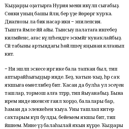
Ҡыҙҙарҙы оҙатырға Нурия менән икәүләп сығабыҙ.
Сөнки уның башы әйләнә, бер үҙе йөрөргә ҡурҡа.
Диагнозы ла бик насар икән − эпилепсия.
Тышта йәмле йәй айы. Тынсыу палатаға ингебеҙ
килмәйенсә, ағас күләгәһендәге эскәмйәгә ҡунаҡлайбыҙ.
Сәй табыны артындағы һөйләшеү яңынан ялғанып
китә.
− Ни эшләп эскесе иргә ике бала тапҡан был, тип
аптырай­һығыҙҙыр инде. Беҙ, ҡатын-ҡыҙ, һәр саҡ
яҡшыға өмөтләнәбеҙ бит. Ҡасан да булһа ул эсеүен
ташлар, тормош алға тәгәрәр, тип йыуанабыҙ. Бына
ирем инде икенсегә ғаилә ҡорҙо, балалары бар, ә
һаман да элеккеһен ҡыуа. Уны ташлап китер
саҡтарым күп булды, бейемем яҡшы бит, тип
йәшәнем. Мине үҙ балаһылай яҡын күрҙе. Ҡыҙҙары