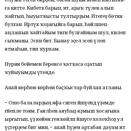
ға китте. Кибеткә барып, ит, аҙыҡ-түлек алып
ҡайтып, һыуытҡысты тултыр­ҙым. Итегеҙ бөткән
булған. Иртүк ҡоҙағыйға барып, һөйләшеп-
аңлашып ҡайтайым тигән булғайным шул, килеп
сыҡманы. Эскән бит. Бынау эҫелә эсеп үлеп
ятмаһын, тип ҡурҡам.
Нурия бейемен беренсе ҡатҡаса оҙатып
ҡуйыуымды үтенде.
Апай көрһөнә-көрһөнә баҫҡыстар буйлап атланы.
− Ошо балаларҙың яфа сигеп йәшәүендә үҙемде
ғәйепле тоям. Ғаиләһен аяуһыҙ яҙмыш ҡосағына
ырғытып, үҙ көйөн генә көйләп йәшәүсе холоҡһоҙ ул
үҫтер­ҙем бит мин, − апай һүҙен артабан дауам итә