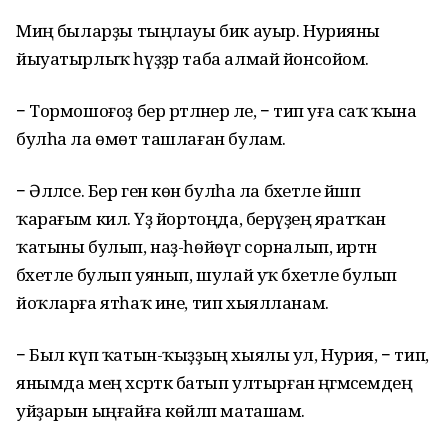
Миңә быларҙы тыңлауы бик ауыр. Нурияны
йыуатырлыҡ һүҙҙәр таба алмай йонсойом.
− Тормошоғоҙ бер рәтләнер әле, − тип уға саҡ ҡына
булһа ла өмөт ташлаған булам.
− Әлләсе. Бер генә көн булһа ла бәхетле йәшәп
ҡарағым килә. Үҙ йортоңда, берәүҙең яратҡан
ҡатыны булып, наҙ-һөйөүгә сорналып, иртән
бәхетле булып уянып, шулай уҡ бәхетле булып
йоҡларға ятһаҡ ине, тип хыялланам.
− Был күп ҡатын-ҡыҙҙың хыялы ул, Нурия, − тип,
янымда мең хәсрәткә батып ултырған әңгәмәсемдең
уйҙарын ыңғайға көйләп маташам.