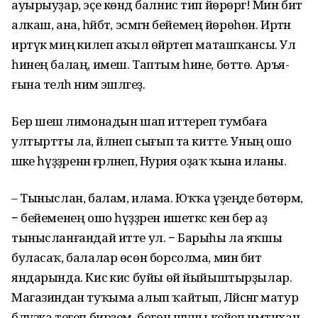
ауырыуҙар, эҫе көндә балнис тип йөрөргә! Мин бит
алкаш, ана, һәйбәт, эсмәгән бейемең йөрөһөн. Иртән
иртүк миңә килеп аҡыл өйрәтеп маташҡансы. Ул
һинең балаң, имеш. Таптым һине, бөттө. Аръя­
ғына теләһә нимә эшләгеҙ.
Бер шешә лимонадын шап иттереп тумбаға
ултыртты ла, әйләнеп сығып та китте. Уның ошо
әшәке һүҙҙәренән ғәрләнеп, Нурия оҙаҡ ҡына иланы.
– Тыныслан, балам, илама. Юҡҡа үҙеңде бөтөрмә,
− бейеменең ошо һүҙҙәрен ишеткәс кенә бер аҙ
тынысланғандай итте ул. − Барыһы ла яҡшы
буласаҡ, балалар өсөн борсолма, мин бит
яндарында. Кисә кис буйы өй йыйыштырҙылар.
Магазиндан туҡыма алып ҡайтып, Ләйсәнгә матур
блузка тегеп бирҙем, бөгөн шуны кейеп имти­хан­