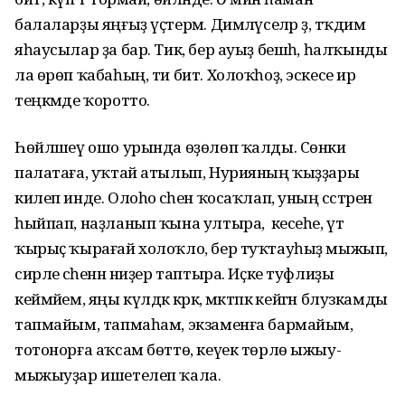
балаларҙы яңғыҙ үҫтерәм. Димләүселәр ҙә, тәҡдим
яһаусылар ҙа бар. Тик, бер ауыҙ бешһә, һалҡынды
ла өрөп ҡабаһың, ти бит. Холоҡһоҙ, эскесе ир
теңкәмде ҡоротто.
Һөйләшеү ошо урында өҙөлөп ҡалды. Сөнки
палатаға, уҡтай атылып, Нурияның ҡыҙҙары
килеп инде. Олоһо әсәһен ҡосаҡлап, уның сәстәрен
һыйпап, наҙланып ҡына ултыра, ә кесеһе, үтә
ҡырыҫ ҡырағай холоҡло, бер туҡтауһыҙ мыжып,
сирле әсәһенән ниҙер таптыра. Иҫке туфлиҙы
кеймәйем, яңы күлдәк кәрәк, мәктәпкә кейгән блузкамды
тапмайым, тапмаһам, экзаменға бармайым,
тотонорға аҡсам бөттө, кеүек төрлө ыжыу-
мыжыу­ҙар ишетелеп ҡала.