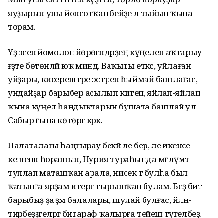
яуҙырып уны йонсотҡан әбейҙе лә тыйып ҡына
торам.
Үҙ эсенә йомолоп йөрөгәндәрҙең күңелен аҡтарыу
ғәҙәте бөтөнләй юҡ миндә. Ваҡыты еткәс, уйлаған
уйҙары, кисерештәре эстәренә һыймай башлағас,
ундайҙар барыбер асылып китеп, яйлап-яйлап
ҡына күңел һандыҡтарын бушата башлай ул.
Сабыр ғына көтөргә кәрәк.
Палаталағы һаңғырау әбекәй әле бер, әле икенсе
кешенән һорашып, Нурия тураһында мәғлүмәт
туплап маташҡан арала, нисек тә булһа был
ҡатынға ярҙам итергә тырышҡан булам. Беҙ бит
барыбыҙ ҙа әҙәм балалары, шулай булғас, әйләнә-
тирәбеҙҙәгеләргә битараф ҡалырға тейеш түгелбеҙ.