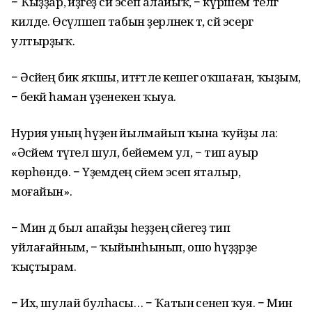
− Ҡыҙҙар, әйҙәгеҙ сәй эсеп алайыҡ, − күршем телгә
килде. Өсәүләшеп табын әҙерләнек тә, сәй эсергә
ултырҙыҡ.
− Әсәйең бик яҡшы, итәғәтле кешегә оҡшаған, ҡыҙым,
− әбекәй һаман үҙенекен ҡыуа.
Нурия уның һүҙенә йылмайып ҡына ҡуйҙы ла:
«Әсәйем түгел шул, бейемем ул, − тип ауыр
көрһөндө. − Үҙемдең әсәйем эсеп яталыр,
моғайын».
− Мин дә был апайҙы һеҙҙең әсәйегеҙ тип
уйлағайным, − ҡыйынһынып, ошо һүҙҙәрҙе
ҡыҫтырам.
− Их, шулай булһасы… − Ҡатын әсенеп ҡуя. − Мин