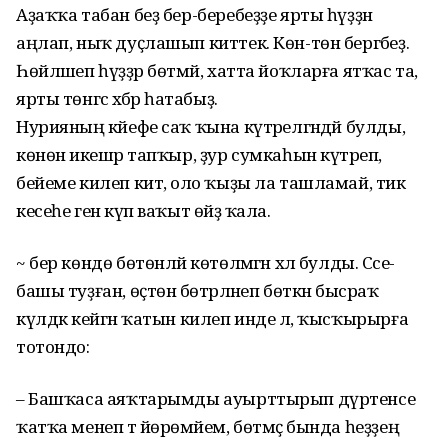
Аҙаҡҡа табан беҙ бер-беребеҙҙе ярты һүҙҙән
аңлап, ныҡ дуҫлашып киттек. Көн-төн бергәбеҙ.
Һөйләшеп һүҙҙәр бөтмәй, хатта йоҡларға ятҡас та,
ярты төнгәсә хәбәр һатабыҙ.
Нурияның кәйефе саҡ ҡына күтәрелгәндәй булды,
көнөнә икешәр тапҡыр, ҙур сумкаһын күтәреп,
бейеме килеп китә, оло ҡыҙы ла ташламай, тик
кесеһе генә күп ваҡыт өйҙә ҡала.
~ бер көндө бөтөнләй көтөлмәгән хәл булды. Сәсе-
башы туҙған, өҫтөнә бөтәрләнеп бөткән бысраҡ
күлдәк кейгән ҡатын килеп инде лә, ҡысҡырырға
тотондо:
– Башҡаса аяҡтарымды ауырттырып дүртенсе
ҡатҡа менеп тә йөрөмәйем, бөтмәҫ бында һеҙҙең