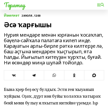
Торатау
Йәмғиәт
2 ИЮЛЯ , 12:00
Әсә ҡарғышы
Нурия мендәре менән юрғанын ҡосаҡлап,
бәүелә-сайҡала палатаға килеп инде.
Карауатын арлы-бирле рәткә килтерҙе лә,
баш аҫтына мендәрен ҡыҫтырып, ята
һалды. Йығылып китеүҙән ҡурҡты, буғай.
Ни өсөндөр миңә шулай тойолдо.
Бына хәҙер беҙ өсәү булдыҡ. Эстән генә ҡыуанып
ҡуйҙым. Оҙаҡ, дүрт көн буйы ҡолаҡҡа ҡатыраҡ
әбекәй менән булыу ялҡытып киткәйне үҙемде. Һәр