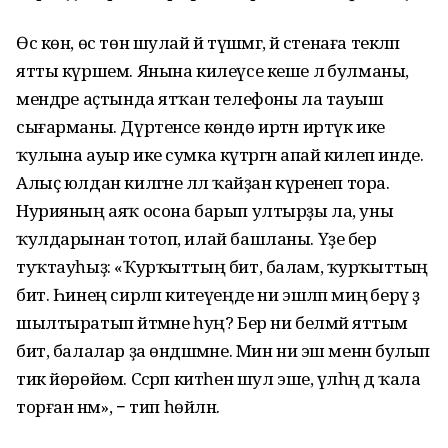
Өс көн, өс төн шулай йә түшәмгә, йә стенаға текләп
ятты күршем. Янына килеүсе кеше лә булманы,
мендәре аҫтында ятҡан телефоны ла тауыш
сығарманы. Дүртенсе көндө иртән иртүк ике
ҡулына ауыр ике сумка күтәргән апай килеп инде.
Алыҫ юлдан килгәне әллә ҡайҙан күренеп тора.
Нурияның аяҡ осона барып ултырҙы ла, уны
ҡулдарынан тотоп, илай башланы. Үҙе бер
туҡтауһыҙ: «Ҡурҡыттың бит, балам, ҡурҡыттың
бит. Һинең сирләп китеүеңде ни эшләп миңә берәү ҙә
шылтыратып әйтмәне һуң? Бер ни белмәй яттым
бит, балалар ҙа өндәшмәне. Мин ни эш менән булып
тик йөрөйөм. Сәсрәп китһен шул эше, үлһәң дә ҡала
торған нәмә», − тип һөйләнә.