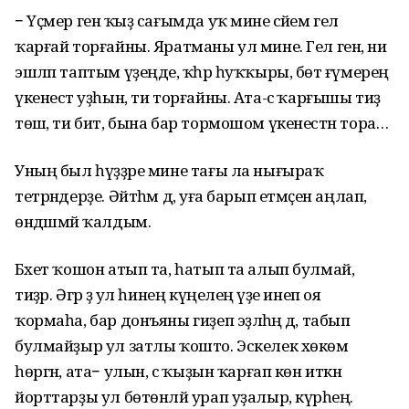
− Үҫмер генә ҡыҙ сағымда уҡ мине әсәйем гел
ҡарғай торғайны. Яратманы ул мине. Гел генә, ни
эшләп таптым үҙеңде, ҡәһәр һуҡҡыры, бөтә ғүмерең
үкенестә уҙһын, ти торғайны. Ата-әсә ҡарғышы тиҙ
төшә, ти бит, бына бар тормошом үкенестән тора…
Уның был һүҙҙәре мине тағы ла нығыраҡ
тетрәндерҙе. Әйтһәм дә, уға барып етмәҫен аңлап,
өндәшмәй ҡалдым.
Бәхет ҡошон атып та, һатып та алып булмай,
тиҙәр. Әгәр ҙә ул һинең күңелеңә үҙе инеп оя
ҡормаһа, бар донъяны гиҙеп эҙләһәң дә, табып
булмайҙыр ул затлы ҡошто. Эскелек хөкөм
һөргән, ата− улын, әсә ҡыҙын ҡарғап көн иткән
йорттарҙы ул бөтөнләй урап уҙалыр, күрәһең.