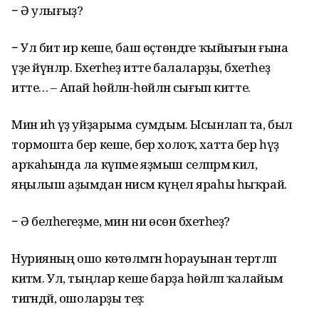
− Ә улығыҙ?
− Ул бит ир кеше, баш өҫтөндәге ҡыйығын ғына
үҙе йүнләр. Бәхетһеҙ итте балаларҙы, бәхетһеҙ
итте… – Апай һөйләнә-һөйләнә сығып китте.
Мин иһә үҙ уйҙарыма сумдым. Ысынлап та, был
тормошта бер кеше, бер холоҡ, хатта бер һүҙ
арҡаһында ла күпме яҙмыш селпәрәмә килә,
яңылыш аҙымдан нисәмә күңел яраһы һыҡрай.
− Ә беләһегеҙме, мин ни өсөн бәхетһеҙ?
Нурияның ошо көтөлмәгән һорауынан тертләп
китәм. Ул, тыңлар кеше барҙа һөйләп ҡалайым
тигәндәй, ошоларҙы теҙә: