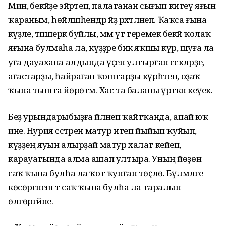
Мин, әбекәйҙе эйәртеп, палатанан сығып китеү яғын
ҡараным, һөй­ләш­һендәр әйҙә рәхәтләнеп. Ҡаҡса ғына
кәүҙәле, тәпәшерәк буйлы, әммә үтә теремек әбекәй ҡолаҡ
яғына булмаһа ла, күҙҙәре бик яҡшы күрә, шуға ла
уға дауахана алдында үҫеп ултырған сәскәләрҙе,
ағастарҙы, һайраған ҡоштарҙы күрһәтеп, оҙаҡ
ҡына тышта йөрөтәм. Хас та баланы әүрәткән кеүек.
Беҙ урындарыбыҙға әйләнеп ҡайтҡанда, апай юҡ
ине. Нурия сәстәрен матур итеп йыйып ҡуйып,
күҙҙең яуын алырҙай матур халат кейеп,
карауатында алма ашап ултыра. Уның йөҙөнә
саҡ ҡына булһа ла ҡот ҡунған төҫлө. Бүлмәләге
көсөргәнеш тә саҡ ҡына булһа ла таралып
өлгөргәйне.