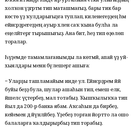
холҡон үҙгәртәм тип маташмағыҙ, бары тик бар
көстө үҙ ҡулдарығыҙға туплап, киленегеҙҙең һәм
ейәнсәрҙәрегеҙҙең ауыр хәлен саҡ ҡына булһа ла
еңеләйтергә тырышығыҙ. Ана бит, һеҙ тип өҙөлөп
торалар.
Һүҙемде тамамлағанымды ла көтмәй, апай үҙ уй-
хыялдары менән бүлешергә ашыға:
− Уларҙы ташламайым инде ул. Ейәнсәрҙәрем йәй
буйы беҙҙә була, шулар ашаһын тип, емеш-еләк,
йәшелсә үҫтерәбеҙ, мал тотабыҙ. Ҡышҡылыҡҡа тип
йыл да 200-әр банка ябам. Аҡсаһын да бирәбеҙ,
кейемен дә йүнләйбеҙ. Үҙебеҙ торған йортто ла ошо
балаларға ҡалдырырбыҙ тип торабыҙ.