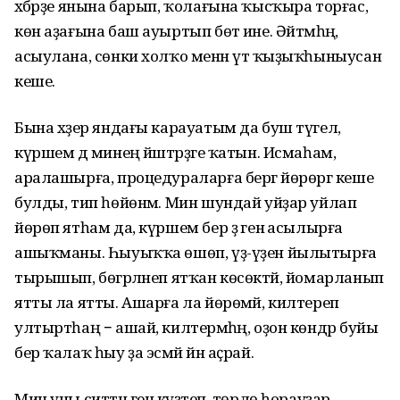
хәбәрҙе янына барып, ҡолағына ҡысҡыра торғас,
көн аҙағына баш ауыртып бөтә ине. Әйтмәһәң,
асыулана, сөнки холҡо менән үтә ҡыҙыҡһыныусан
кеше.
Бына хәҙер яндағы карауатым да буш түгел,
күршем дә минең йәштәрҙәге ҡатын. Исмаһам,
аралашырға, процедураларға бергә йөрөргә кеше
булды, тип һөйөнәм. Мин шундай уйҙар уйлап
йөрөп ятһам да, күршем бер ҙә генә асылырға
ашыҡманы. Һыуыҡҡа өшөп, үҙ-үҙен йылытырға
тырышып, бөгәрләнеп ятҡан көсөктәй, йомарланып
ятты ла ятты. Ашарға ла йөрөмәй, килтереп
ултыртһаң − ашай, килтермәһәң, оҙон көндәр буйы
бер ҡалаҡ һыу ҙа эсмәй йән аҫрай.
Мин уны ситтән генә күҙәтеп, төрлө һорауҙар