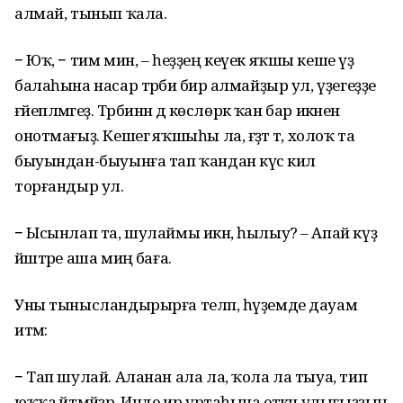
алмай, тынып ҡала.
− Юҡ, − тим мин, – һеҙҙең кеүек яҡшы кеше үҙ
балаһына насар тәрбиә бирә алмайҙыр ул, үҙегеҙҙе
ғәйепләмәгеҙ. Тәрбиәнән дә көслөрәк ҡан бар икәнен
онотмағыҙ. Кешегә яҡшыһы ла, ғәҙәт тә, холоҡ та
быуындан-быуынға тап ҡандан күсә килә
торғандыр ул.
− Ысынлап та, шулаймы икән, һылыу? – Апай күҙ
йәштәре аша миңә баға.
Уны тынысландырырға теләп, һүҙемде дауам
итәм:
− Тап шулай. Аланан ала ла, ҡола ла тыуа, тип
юҡҡа әйтмәйҙәр. Инде ир уртаһына еткән улығыҙҙың