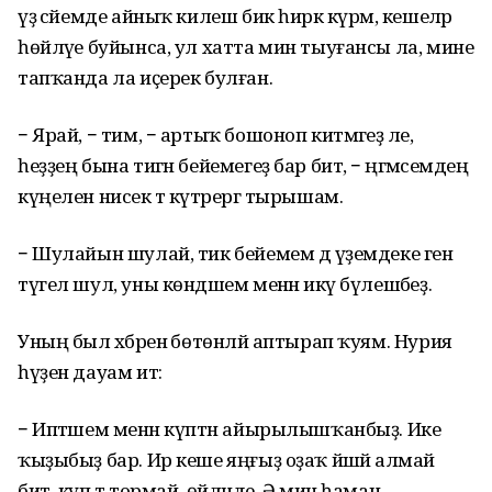
үҙ әсәйемде айныҡ килеш бик һирәк күрәм, кешеләр
һөйләүе буйынса, ул хатта мин тыуғансы ла, мине
тапҡанда ла иҫерек булған.
− Ярай, − тим, − артыҡ бошоноп китмәгеҙ әле,
һеҙҙең бына тигән бейемегеҙ бар бит, − әңгәмәсемдең
күңелен нисек тә күтәрергә тырышам.
− Шулайын шулай, тик бейемем дә үҙемдеке генә
түгел шул, уны көндәшем менән икәү бүлешәбеҙ.
Уның был хәбәренә бөтөнләй аптырап ҡуям. Нурия
һүҙен дауам итә:
− Иптәшем менән күптән айырылышҡанбыҙ. Ике
ҡыҙыбыҙ бар. Ир кеше яңғыҙ оҙаҡ йәшәй алмай
бит, күп тә тормай, өйләнде. Ә мин һаман