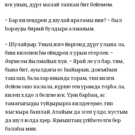
юҡ уның, дүрт малай тапҡан бит бейемем.
− Бар килендәрен дә шулай яратамы икән? − был
һорауҙы бирмәй булдыра алманым.
− Шулайҙыр. Уның изге йөрәгендә дүрт улына ла,
биш килененә һәм ейәндәренә лә урын етерлек. −
Әңгәмәсем йылмайып ҡуя. − Ярай әле ул бар, тим,
бына бит, ауылдағы өс һыйырын, донъяһын
ташлап, балалар янында торам, тип килгән.
Әсәйем ошо ҡалала, күрше генә урамда торһа ла,
килеп хәлде лә белгәне юҡ. Үҙенә барһаң, ас
тамағығыҙҙы туйҙырырға килдегеҙме, тип
ҡысҡыра башлай. Атайым да эсеп үлде, ҡустым
да шул юлда хәҙер. Яҙмыштың үгәйһетелгән бер
балаһы мин.