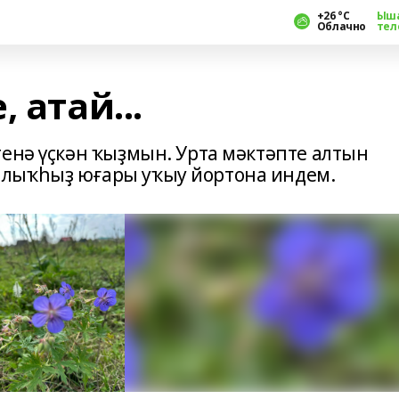
+26 °С
Ыш
Облачно
тел
 атай...
генә үҫкән ҡыҙмын. Урта мәктәпте алтын
лыҡһыҙ юғары уҡыу йортона индем.