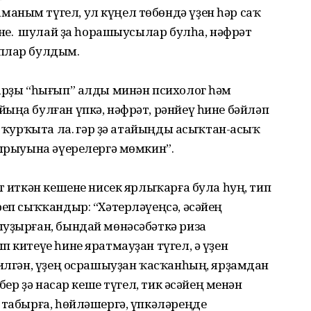
аным түгел, ул күңел төбөндә үҙен һәр саҡ
не. Ә шулай ҙа һорашыусылар булһа, нәфрәт
аплар булдым.
ларҙы “һығып” алды минән психолог һәм
ыңа булған үпкә, нәфрәт, рәнйеү һине бәйләп
, ҡурҡыта ла. Әгәр ҙә атайыңды асыҡтан-асыҡ
уырыуына әүере­лергә мөмкин”.
т иткән кешене нисек ярлыҡарға була һуң, тип
реп сыҡҡандыр: “Хәтерләүеңсә, әсәйең
ыуҙырған, бындай мөнәсәбәткә риза
 китеүе һине яратмауҙан түгел, ә үҙен
килгән, үҙең осрашыуҙан ҡасҡанһың, ярҙамдан
 бер ҙә насар кеше түгел, тик әсәйең менән
 табырға, һөйләшергә, үпкәләреңде