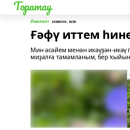
Торатау
Йәмғиәт
24 ИЮНЯ , 16:50
Ғәфү иттем һине,
Мин әсәйем менән икәүҙән-икәү 
миҙалға тамамланым, бер ҡыйын