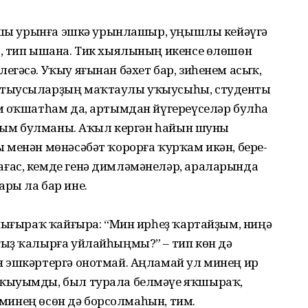
яҡшы урынға эшкә урынлашыр, уңышлы кейәүгә
, тип ышана. Тик хыялының икенсе өлөшөн
гәсә. Уҡыу яғынан бәхет бар, зиһенем асыҡ,
ытыусыларҙың маҡтаулы уҡыусыһы, студенты
м оҡшатһам да, артымдан йүгереү­селәр булһа
ғаным булманы. Аҡыл кергән һайын шуны
менән мөнә­сәбәт ҡорорға ҡурҡам икән, бере­
ғас, кемде генә димләмәнеләр, араларында
ры ла бар ине.
 нығыраҡ ҡайғыра: “Мин ирһеҙ ҡартайҙым, ниңә
ыҙ ҡалырға уйлайһыңмы?” – тип көн дә
 эшкәртергә онотмай. Аңла­май ул минең ир
рҡыуымды, был турала белмәүе яҡшыраҡ,
р минең өсөн дә борсолмаһын, тим.