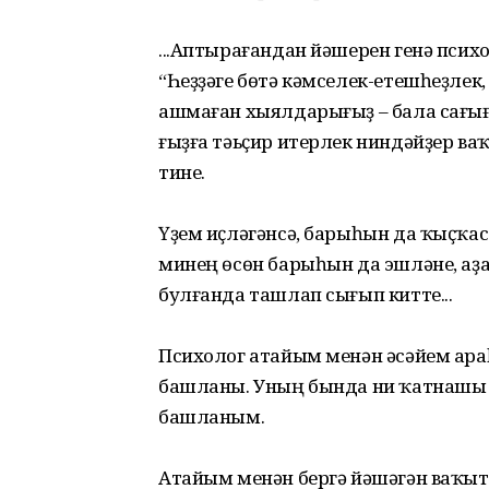
...Аптырағандан йәшерен генә псих
“Һеҙҙәге бөтә кәмселек-етешһеҙлек,
ашмаған хыялдарығыҙ – бала сағ
ғыҙға тәьҫир итерлек ниндәйҙер ваҡи
тине.
Үҙем иҫләгәнсә, барыһын да ҡыҫҡас
минең өсөн барыһын да эшләне, аҙ
булғанда ташлап сығып китте...
Психолог атайым менән әсәйем ар
башланы. Уның бында ни ҡатнашы б
башланым.
Атайым менән бергә йәшәгән ваҡытт