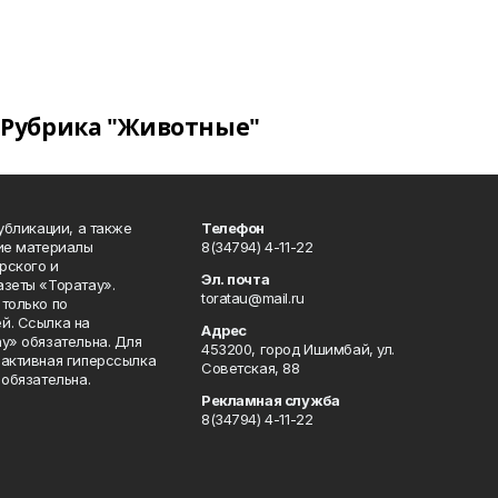
Рубрика "Животные"
публикации, а также
Телефон
кие материалы
8(34794) 4-11-22
рского и
Эл. почта
азеты «Торатау».
toratau@mail.ru
только по
й. Ссылка на
Адрес
у» обязательна. Для
453200, город Ишимбай, ул.
 активная гиперссылка
Советская, 88
 обязательна.
Рекламная служба
8(34794) 4-11-22