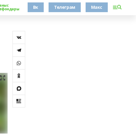
аныс
Вк
Телеграм
Макс
ефондары