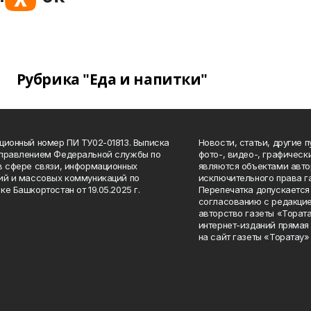
Рубрика "Еда и напитки"
ционный номер ПИ ТУ02-01813. Выписка
Новости, статьи, другие 
Управлением Федеральной службы по
фото-, видео-, графичес
в сфере связи, информационных
являются объектами авто
ий и массовых коммуникаций по
исключительного права г
ке Башкортостан от 19.05.2025 г.
Перепечатка допускается 
согласованию с редакцие
авторство газеты «Тората
интернет-изданий прямая
на сайт газеты «Торатау»