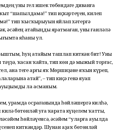
йемдең уны гел ишек төбөндәге диванға
ҡыт “шапылдама!” тип иҫкәртеүен, килеп
мә!” тип ҡысҡырыуын яйлап хә­тергә
әк, әсәйең атайыңды ярат­маған, уны ғаиләлә
һығымта яһаны ул.
рыштым, һуң атайым ташлап киткән бит! Уны
әүҙә, ҡасан ҡайта, тип көн дә мыжый торғас,
үгел, ана теге арғы яҡ Мөршиҙәне яҡын күреп,
лаларына атай”, – тип киҫә генә яуап
 ауыҙымды ла асманым.
м, урамда осрағанында һөй­ләшергә килһә,
я килә бөтөнләй уға ҡарата күңелем ҡатты,
Өләсәйем һөйләүенсә, әсәйем “уларға ауылда
үсенеп киткәндәр. Шунан аҙаҡ бөтөнләй