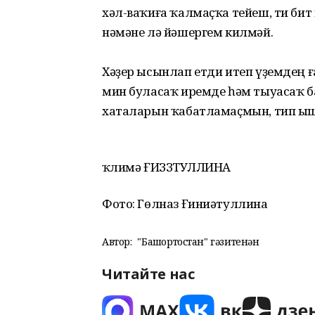
хәл-ваҡиға ҡалмаҫҡа тейеш, ти бит
нәмәне лә йәшергем килмәй.
Хәҙер ысынлап етди итеп үҙем­дең
мин буласаҡ иремде һәм тыуасаҡ б
хаталарын ҡабатламаҫмын, тип ы
Әҡлимә ҒИЗЗӘТУЛЛИНА
Фото: Гөлназ Ғиниәтуллина
Автор:
"Башҡортостан" гәзитенән
Читайте нас