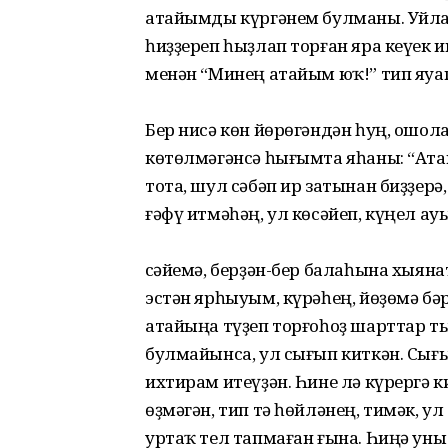
атайымды күргәнем булманы. Уйлам
һиҙҙереп һыҙлап торған яра кеүек и
менән “Минең атайым юҡ!” тип яу
Бер нисә көн йөрөгәндән һуң, ошо
көтөлмәгәнсә һығымта яһаны: “Атай
тота, шул сәбәп ир затынан биҙҙерә
ғәфү итмәһәң, ул көсәйеп, күңел а
Әсәйемә, берҙән-бер балаһына хыяна
эстән ярһыуым, күрәһең, йөҙөмә бә
атайыңа түҙеп торғоһоҙ шарттар т
булмайынса, ул сығып киткән. Сығып
ихтирам итеүҙән. Һине лә күрергә 
өҙмәгән, тип тә һөйләнең, тимәк, ул
уртаҡ тел тапмаған ғына. Һиңә уны