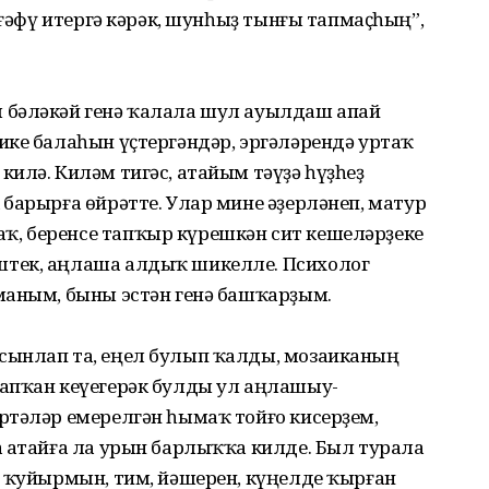
 ғәфү итергә кәрәк, шунһыҙ тынғы тапмаҫһың”,
 бәләкәй генә ҡалала шул ауылдаш апай
ке балаһын үҫтергән­дәр, эргәләрендә уртаҡ
илә. Киләм тигәс, атайым тәүҙә һүҙһеҙ
барырға өйрәтте. Улар мине әҙерләнеп, матур
 беренсе тап­ҡыр күрешкән сит кешеләрҙеке
штек, аңлаша алдыҡ шикелле. Психолог
маным, быны эстән генә башҡарҙым.
сынлап та, еңел булып ҡалды, мозаиканың
апҡан кеүегерәк булды ул аңлашыу-
ртәләр емерелгән һымаҡ тойғо кисерҙем,
а атайға ла урын барлыҡҡа килде. Был турала
п ҡуйырмын, тим, йәшерен, күңелде ҡырған