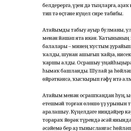
белдерергә, үҙен дә тыңларға, аҙаҡ
тип тә өҫтәне күңел сире табибы.
Атайымды табыу ауыр булманы, ул
менән йәшәп ята икән. Ҡатынының и
балалары – минең ҡустым ҙурайып к
ҡалды, шунан ашығып ҡайҙа, нисек 
ҡаршы алды. Осрашыу уңайһыҙыраҡ,
һымаҡ башланды. Шулай ҙа һөй­лә
өйрәткәнсә, ҡысҡырып ғәфү итә ал
Атайым менән осрашҡандан һуң, ы
етешмәй торған өлөшө үҙ урынын т
аралашыу. Күңелдәге ниндәйҙер кә
торараҡ йөрәк түрендә әсәй янынд
әсәйемә бер аҙ тынысланғас һөйлә