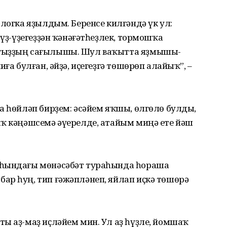
ологка яҙылдым. Беренсе килгәндә үк ул:
 үҙ-үҙегеҙҙән ҡәнәғәтһеҙлек, тормошҡа
ығыҙҙың сағылышы. Шул ваҡытта яҙмышы­
ға булған, әйҙә, иҫегеҙгә төшөрөп алайыҡ”, –
а һөйләп бирҙем: әсәйем яҡшы, өлгөлө булды,
аҡ кәңәшсемә әүерелде, атайым миңә ете йәш
аһындағы мөнәсәбәт тураһында һораша
ар һуң, тип ғәжәпләнеп, яйлап иҫкә төшөрә
ы аҙ-маҙ иҫләйем мин. Ул аҙ һүҙле, йомшаҡ