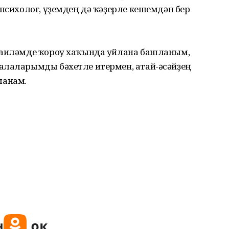
 психолог, үҙемдең дә ҡәҙерле кешемдән бер
 ғаиләмде ҡороу хаҡында уйлана башланым,
алаларымды бәхетле итермен, атай-әсәйҙең
шанам.