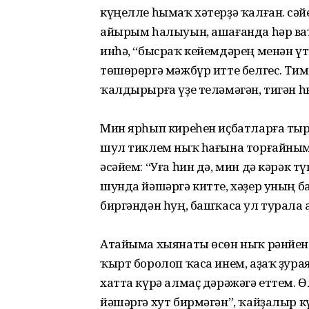
күңелле һымаҡ хәтерҙә ҡалған. Әсә
айырым һалыуын, ашағанда һәр ва
инһә, “бысраҡ кейемдәрең менән үт
төшөрөргә мәжбүр итте белгес. Тим
ҡалдырырға үҙе телә­мәгән, тигән 
Мин ярһып киреһен иҫбатларға ты
шул тиклем ныҡ һағына торғайным т
әсәйем: “Уға һин дә, мин дә кәрәк т
шунда йәшәргә китте, хәҙер уның ба
биргәндән һуң, башҡаса ул турала
Атайыма хыянаты өсөн ныҡ рәнйене
ҡырт боролоп ҡаса инем, аҙаҡ ҙура
хатта күрә алмаҫ дәрәжәгә еттем. 
йәшәргә хут бирмәгән”, ҡайҙалыр к