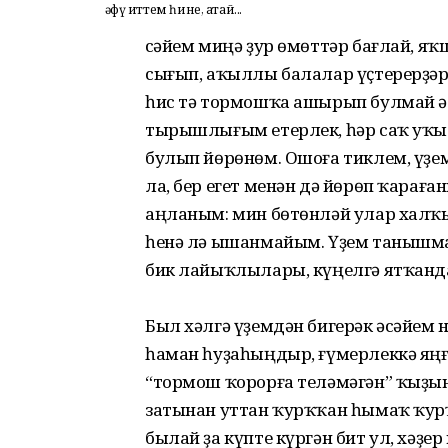
Ғәфү иттем һине, атай...
Әсәйем миңә ҙур өмөттәр бағлай, 
сығып, аҡыллы балалар үҫтерерҙәр
һис тә тормошҡа ашырып булмай әле
тырышлығым етерлек, һәр саҡ уҡ
булып йөрөнөм. Ошоға тиклем, үҙе
ла, бер егет менән дә йөрөп ҡара
аңланым: мин бөтөнләй улар халҡы 
һенә лә ышанмайым. Үҙем таныш­ма
бик лайыҡлылары, күңелгә ятҡанда
Был хәлгә үҙемдән бигерәк әсәйем
һаман һуҙаһыңдыр, ғүмерлеккә яңғ
“тормош ҡорорға теләмәгән” ҡыҙын
затынан уттан ҡурҡҡан һымаҡ ҡу
былай ҙа күпте күргән бит ул, хәҙе