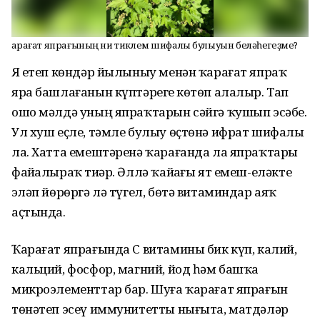
Ҡарағат япрағының ни тиклем шифалы булыуын беләһегеҙме?
Яҙ етеп көндәр йылыныу менән ҡарағат япраҡ
яра башлағанын күптәрегеҙ көтөп алалыр. Тап
ошо мәлдә уның япраҡтарын сәйгә ҡушып эсәбеҙ.
Ул хуш еҫле, тәмле булыу өҫтөнә ифрат шифалы
ла. Хатта емештәренә ҡарағанда ла япраҡтары
файҙалыраҡ тиҙәр. Әллә ҡайҙағы ят емеш-еләкте
эҙләп йөрөргә лә түгел, бөтә витаминдар аяҡ
аҫтында.
Ҡарағат япрағында С витамины бик күп, калий,
кальций, фосфор, магний, йод һәм башҡа
микроэлементтар бар. Шуға ҡарағат япрағын
төнәтеп эсеү иммунитетты нығыта, матдәләр