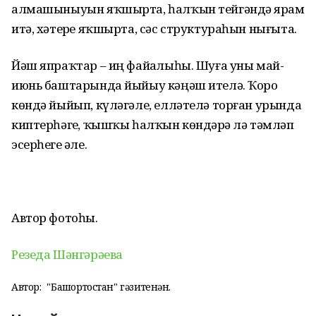
алмашыныуын яҡшырта, һалҡын тейгәндә ярҙам
итә, хәтерҙе яҡшырта, сәс структураһын нығыта.
Йәш япраҡтар – иң файҙалыһы. Шуға уны май-
июнь баштарында йыйыу кәңәш ителә. Ҡоро
көндә йыйып, күләгәле, елләтелә торған урында
киптерһәгеҙ, ҡышҡы һалҡын көндәрҙә лә тәмләп
эсерһегеҙ әле.
Автор фотоһы.
Резеда Шәнгәрәева
Автор:
"Башҡортостан" гәзитенән.