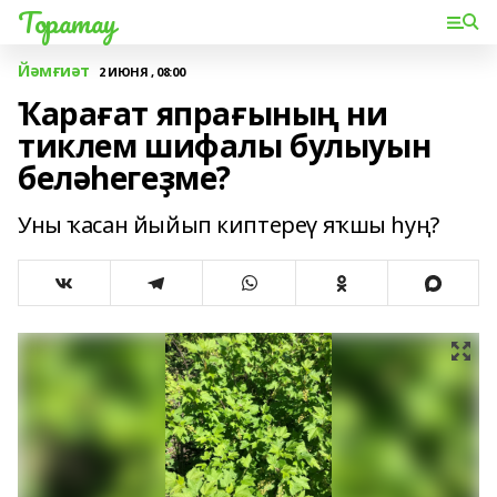
Торатау
Йәмғиәт
2 ИЮНЯ , 08:00
Ҡарағат япрағының ни
тиклем шифалы булыуын
беләһегеҙме?
Уны ҡасан йыйып киптереү яҡшы һуң?