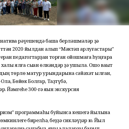
ернатива рәүешендә башҡа берләшмәләр ҙә
әттән 2020 йылдан алып “Мәктәп ҡарлуғастары”
еран педагогтарҙан торған ойошмаға һуңғараҡ
аҡлы ялға сыҡҡан өлкәндәр ҙә ҡушыла. Ошо ваҡыт
дың төрлө матур урындарына сәйәхәт ҡылған,
ла, Бөйөк Болғар, Таҙтүбә,
. Йәмғеһе 300-гә яҡын экскурсия
 Туризм” программаһы буйынса кешегә йылына
мөмкинлеге бирелһә, беҙҙә сикләүҙәр юҡ. Йыл
рындарына сығабыҙ, яңы ҡалаларҙы барып