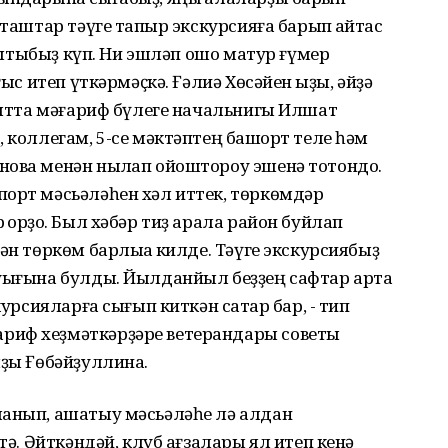
таштар тәүге тапҡыр экскурсияға барып ҡайтҡас
ваҡытыбыҙ күп. Ни эшләп ошо матур ғүмер
ғыс итеп үткәрмәҫкә. Ғәлиә Хөсәйен ҡыҙы, әйҙә
аҡытта мәғариф бүлеге начальнигы Илшат
 коллегам, 5-се мәктәптең башҡорт теле һәм
ова менән ныҡлап ойоштороу эшенә тотондоҡ.
порт мәсьәләһен хәл иттек, төркөмдәр
ҡорҙоҡ. Был хәбәр тиҙ арала район буйлап
ән төркөм барлыҡҡа килде. Тәүге экскурсиябыҙ
ауығына булды. Йылданйыл беҙҙең сафтар арта
курсияларға сығып киткән саҡтар бар, - тип
риф хеҙмәткәрҙәре ветерандары советы
ыҙы Ғөбәйҙуллина.
ланып, ашатыу мәсьәләһе лә алдан
тә. Әйткәндәй, клуб ағзалары ял итеп кенә