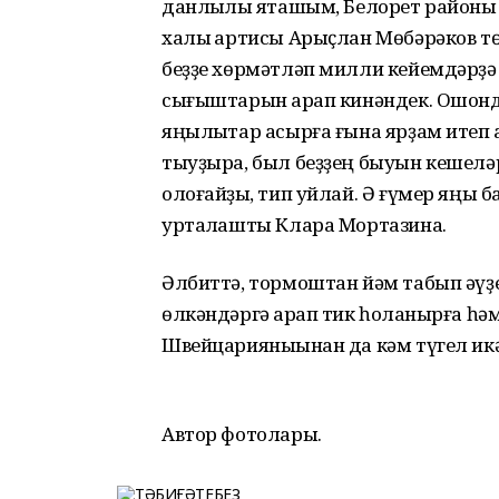
данлыҡлы яҡташым, Белорет район
халыҡ артисы Арыҫлан Мөбәрәков тө
беҙҙе хөрмәтләп милли кейемдәрҙә
сығыштарын ҡарап кинәндек. Ошондай
яңылыҡтар асырға ғына ярҙам итеп 
тыуҙыра, был беҙҙең быуын кешеләре
олоғайҙыҡ, тип уйлай. Ә ғүмер яңы 
уртаҡлашты Клара Мортазина.
Әлбиттә, тормоштан йәм табып әүҙем
өлкәндәргә ҡарап тик һоҡланырға һәм 
Швейцарияныҡынан да кәм түгел ик
Автор фотолары.