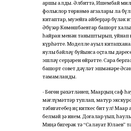
ҡаршы алды. Әлбиттә, Ишембай мил
фольклор төркөмө ағзалары ла бүл
китаптар, музейға әйберҙәр бүләк ит
Әбүзәр Көмөшбаевтар башҡорт халҡын
һайран менән таныштырып, уйнап и
күрһәтте. Моделле ауыл китапхана
яулыҡ бәйләү буйынса оҫталыҡ дәре
эшләү серҙәрен өйрәтте. Сара берг
башҡорт совет дәүләт эшмәкәре Әҡс
тамамланды.
- Бөгөн рәхәтләнеп, Маҡарҙың саф һ
мәғлүмәттәр туплап, матур экскурси
тәбиғәтебеҙ иҫ киткес бит ул! Маҡ
белмәй ҙә инем. Доғалар уҡып, һаулы
Миңә бигерәк тә “Салауат Юлаев” т