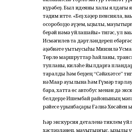
күрәбеҙ. Был идеяны хаҡлы ялдағы яҡ
тәҡдим итте. «Беҙ хәҙер пенсияла, 
осоробоҙҙо әүҙем, ҡыҙыҡлы, мауыҡтыр
берәй нәмә уйлашайыҡ» тигәс, ул в
Исмәғилев та дәртләндереп ебәргәс,
әҙәбиәте уҡытыусыһы Минзилә Усман
Төрлө маршруттар һайланыҡ, транс
тупланыҡ, киләһе йылдарға пландар 
таралды һәм беҙҙең “Сәйәхәтсе” тиг
нәҡ Маҡар ауылына һәм Ғүмәр тарл
бара, хатта өс автобус менән дә экс
белдерҙе Ишембай районының мәға
рәйесе урынбаҫары Ғәлиә Хөсәйен ҡ
Һәр экскурсия деталенә тиклем уй
хәстәрләнеп, мауыҡтырғыс, ҡыҙыҡлы ү