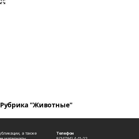
Рубрика "Животные"
публикации, а также
Телефон
кие материалы
8(34794) 4-11-22