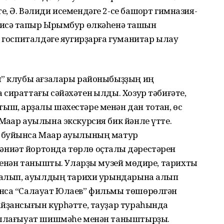
, Ә. Вәлиди исемендәге 2-се башҡорт гимназия-
исә тапҡыр Ырымбур өлкәһенә ташҡын
и госпиталдәге яугирҙарға гуманитар ылау
ы” клубы ағзалары районыбыҙҙың иң
сираттағы сәйәхәтен ҡылды. Хозур тәбиғәте,
, арҙаҡлы шәхестәре менән дан тотҡан, өс
аҡар ауылына экскурсия бик йәнле үтте.
 буйынса Маҡар ауылының матур
ниәт йортонда төрлө оҫталыҡ дәрестәрен
 менән танышты. Уларҙы музей мөдире, тарихты
ы алып, ауылдың тарихи урындарына алып
ынса “Салауат Юлаев” фильмы төшөрөлгән
айҙансығын күрһәтте, тауҙар тураһында
 Аллағыуат шишмәһе менән таныштырҙы.