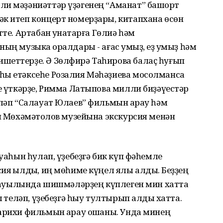
ли мәҙәниәттәр үҙәгенең “Аманат” башҡорт
әк итеп концерт номерҙары, китапхана өсөн
те. Артабан ҡунаҡтарға Гөлиә һәм
ың музыка ҡоралдары - ағас ҡумыҙ, еҙ ҡумыҙ һәм
шеттерҙе. Ә Зөлфирә Таһирова балаҫ һуғып
һы етәксеһе Розалия Мәһәҙиева мосолманса
се үткәрҙе, Римма Латыпова милли биҙәүестәр
әләп “Салауат Юлаев” фильмын ҡарау һәм
ән Мөхәмәтҡолов музейына экскурсия менән
ауаһын һулап, үҙебеҙгә бик күп фәһемле
я ҡылдыҡ, иң мөһиме күңел ялы алдыҡ. Беҙҙең
ар ауылында шишмәләрҙең күплеген мин хатта
ҡ теләп, үҙебеҙгә һыу тултырып алдыҡ хатта.
арихи фильмын ҡарау оҡшаны. Унда минең