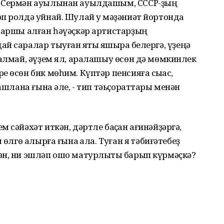
ы Сермән ауылынан ауылдашым, СССР-ҙың
п ролдә уйнай. Шулай уҡ мәҙәниәт йортонда
 ҡаршы алған һәүәҫкәр артистарҙың
 саралар тыуған яҡты яҡшыраҡ белергә, үҙеңә
ҡалмай, әүҙем ял, аралашыу өсөн дә мөмкинлек
 өсөн бик мөһим. Күптәр пенсияға сыҡҡас,
башлана ғына әле, - тип тәьҫораттары менән
 сәйәхәт иткән, дәртле баҫҡан ағинәйҙәргә,
өлгө алырға ғына ҡала. Туған яҡ тәбиғәтебеҙ
ән, ни эшләп ошо матурлыҡты барып күрмәҫкә?