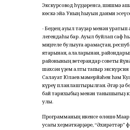
Экскурсовод һүҙҙәренсә, шишмә а
көскә эйә. Уның һыуын даими эсеү
- Беҙҙең ауыл тауҙар менән уратып
легендаһы бар. Ауыл буйлап саф һ
миҙгеле булыуға ҡарамаҫтан, респу
яҡтарынан, ҡалаларынан, райондар
районының ветерандар советы йүнә
шәхсән үҙем алты тапҡыр экскурсия
Салауат Юлаев мәмерйәһен һәм Ҡуҡ
күреү планлаштырылған. Әгәр ҙә беҙ
бай тарихыбыҙ менән танышҡығыҙ кил
улы.
Программаның икенсе өлөшө Маҡар 
усағы хеҙмәткәрҙәре, “Әхирәттәр” 