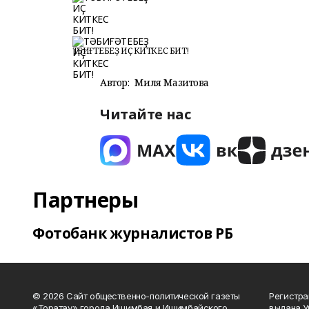
ТӘБИҒӘТЕБЕҘ ИҪ КИТКЕС БИТ!
Автор:
Миля Мазитова
Читайте нас
Партнеры
Фотобанк журналистов РБ
© 2026 Сайт общественно-политической газеты
Регистра
«Торатау» города Ишимбая и Ишимбайского
выдана 