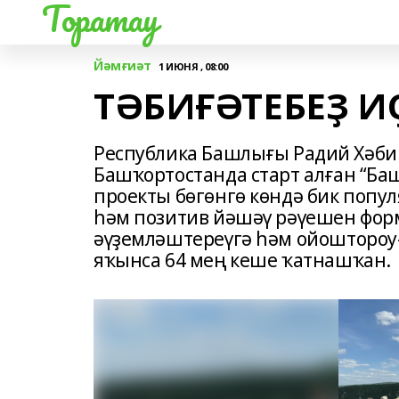
Торатау
Йәмғиәт
1 ИЮНЯ , 08:00
ТӘБИҒӘТЕБЕҘ ИҪ
Республика Башлығы Радий Хәб
Башҡортостанда старт алған “Баш
проекты бөгөнгө көндә бик попул
һәм позитив йәшәү рәүешен фор
әүҙемләштереүгә һәм ойоштороуғ
яҡынса 64 мең кеше ҡатнашҡан.