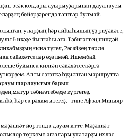
шҡаҙан-эсәк юлдары ауырыуҙарынан дауалаусы
селәрҙең бөйөрҙәрендә таштар булмай.
 алынған, уларҙың һәр ҡайһыһының үҙ риүәйәте,
ыулы Һикәҙе йылғаһы аға. Тәбиғәттең ниндәй
бликабыҙҙың ғына түгел, Рәсәйҙең төрлө
ынан сәйәхәтселәр өҙөлмәй. Ишембай
леше буйынса килгән сәйәхәтселәргә
 үткәрҙем. Алты сәғәткә һуҙылған маршрутта
ҡарауыҡ шарлауығын барып
ҙең матур тәбиғәтебеҙҙе күргегеҙ,
һә, һәр саҡ рәхим итегеҙ, - тине Афзал Минияр
мәҙәниәт йортонда дауам итте. Мәҙәниәт
фольклор төркөмө ағзалары ҡунаҡтарҙы ихлас