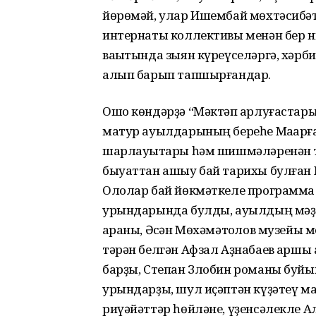
йөрөмәй, улар Ишембай мөхтәсибәте
интернаты коллективы менән бер н
ваҡытында зыян күреүселәргә, хәрб
алып барып тапшырғандар.
Ошо көндәрҙә “Мәктәп ҡарлуғастар
матур ауылдарының береһе Маҡарға 
шарлауыҡтары һәм шишмәләренән тыш
быуаттан ашыу бай тарихы булған М
Ололар бай йөкмәткеле программа
урындарында булды, ауылдың мәҙә
ҡараны, Әҡсән Мөхәмәтҡолов музейы
тәрән белгән Афзал Аҙнабаев ҡарш
барҙы, Степан Злобин романы буй
урындарҙы, шул иҫәптән күҙәтеү м
риүәйәттәр һөйләне, үҙенсәлекле