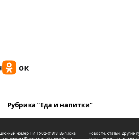
Рубрика "Еда и напитки"
ционный номер ПИ ТУ02-01813. Выписка
Новости, статьи, другие 
Управлением Федеральной службы по
фото-, видео-, графичес