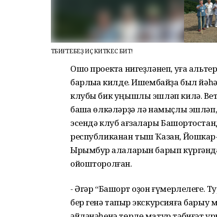
ТӘБИҒӘТЕБЕҘ ИҪ КИТКЕС БИТ!
Ошо проектҡа нигеҙләнеп, уға альт
барлыҡҡа килде. Ишембайҙа был йәһ
клубы бик уңышлы эшләп килә. Вет
башҡа өлкәләрҙә лә намыҫлы эшләп, х
эсендә клуб ағзалары Башҡортостан
республиканан тыш Ҡазан, Йошкар-О
Ырымбур ҡалаларын барып күргәндәр
ойошторолған.
- Әгәр “Башҡорт оҙон ғүмерлелеге.
бер генә тапҡыр экскурсияға барыу 
әйләнәһенә төрлө матур тәбиғәт у