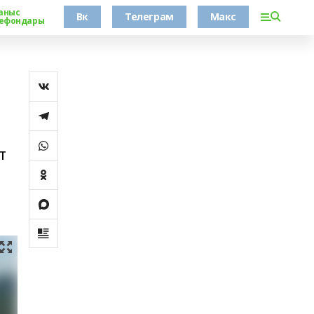
аныс
Вк
Телеграм
Макс
ефондары
т