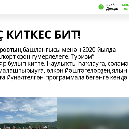
+22 °С
Ыш
Дождь
тел
 КИТКЕС БИТ!
ировтың башланғысы менән 2020 йылда
ҡорт оҙон ғүмерлелеге. Туризм”
яр булып китте. Һаулыҡты һаҡлауға, сәләмә
малаштырыуға, өлкән йәштәгеләрҙең ялын
а йүнәлтелгән программала бөгөнгө көндә