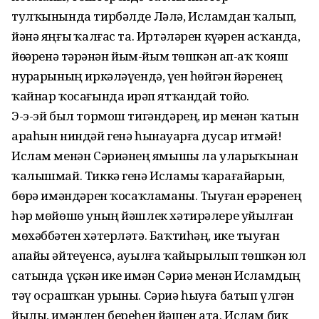
тулҡынында тирбәлде Ләлә, Исламдан ҡалып,
йәнә яңғыҙ ҡалғас та. Иртәләрен күҙҙәрен асҡанда,
йөҙҙәренә тәҙрәнән йым-йым төшкән ап-аҡ ҡояш
нурҙарының иркәләүендә, үҙен һөйгән йәренең
ҡайнар ҡосағында иҙрәп ятҡандай тойҙо.
Э-э-эй был тормош тигәндәрең, ир менән ҡатын
араһын ниндәй генә һынауҙарға дусар итмәй!
Ислам менән Сәриәнең яҙмышы ла уларҙыҡынан
ҡалышмай. Тиккә генә Исламы ҡарағайҙарын,
бөҙрә имәндәрен ҡосаҡламаны. Тыуған ерҙәренең
һәр мөйөшө уның йәшлек хәтирәлере уйылған
мөхәббәтен хәтерләтә. Баҡтиһәң, ике тыуған
апайы әйтеүенсә, ауылға ҡайырылып төшкән юл
сатында үҫкән ике имән Сәриә менән Исламдың
тәү осрашҡан урыны. Сәриә һыуға батып үлгән
йылы, имәндең береһен йәшен ата. Ислам бик