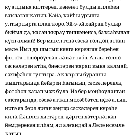
күҙ алдына килтереп, ҡәнәғәт булды иллеһен
ваҡлаған ҡатын. Ҡайҙа, ҡайһы урынға
ултыртырға план ҡорҙо. Эй-э-эй хайран булыр
быйыл да, ҡасан ҡырау төшкәненсә, баҡсаһынан
күҙен алмай! Бер миҙгел генә сәскә-гөлдөң атҡан
мәле. Йыл да шытып көнгә күренгән береһен
фотоға төшөрөүенән ләззәт таба. Аллы-гөллө
сәскәләрен атһа, биҙәктәрен ҡарап ҡына ҡалмай,
сәхифәһен тултыра. Аҡ ҡарлы буранлы
ҡыштарында йәйҙәрен һағынып, сәскәләренең
фотоһон ҡарап мәж була. Йә бер моңһоуланған
саҡтарында, сәскә атҡан мөхәббәтен иҫкә алып,
иртә яҙҙа бөрө ярған зәңгәр сәскәләрен күрәһе
килә. Йәшлек хистәрен, дәртен хәтерләткән
йәмдәренән илһам, ял алғандай ҙа Ләлә исемле
ҡатын.