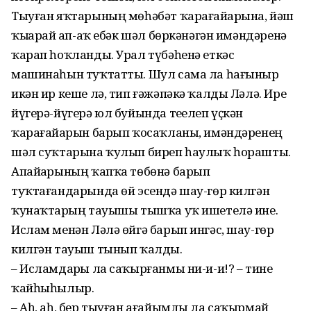
Тыуған яҡтарының мөһәбәт ҡарағайҙарына, йәш
ҡыҙҙарҙай ап-аҡ ебәк шәл бөркәнәгән имәндәренә
ҡарап һоҡланды. Урал түбәһенә еткәс
машинаһын туҡтатты. Шул сама ла һағыныр
икән ир кеше лә, тип ғәжәпәкә ҡалды Ләлә. Ире
йүгерә-йүгерә юл буйында теҙелеп үҫкән
ҡарағайҙарын барып ҡосаҡланы, имәндәренең
шәл суҡтарына ҡулып биреп һаулыҡ һорашты.
Апайҙарының ҡапҡа төбөнә барып
туҡтағандарында өй эсендә шау-гөр килгән
ҡунаҡтарҙың тауышы тышҡа уҡ ишетелә ине.
Ислам менән Ләлә өйгә барып ингәс, шау-гөр
килгән тауыш тынып ҡалды.
– Исламдарҙы ла саҡырғанмы ни-и-и!? – тине
ҡайһыһылыр.
– Аһ, аһ, бер тыуған ағайымды ла саҡырмай