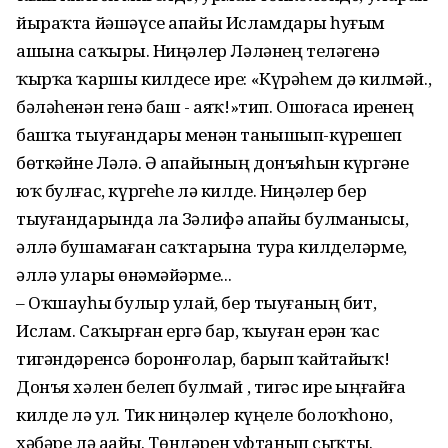
йыраҡта йәшәүсе апайы Исламдарҙы һуғым
ашына саҡырҙы. Ниңәлер Ләләнең теләгенә
ҡырҡа ҡаршы килдесе ире: «Күрәһем дә килмәй.,
бәләһенән генә баш - аяҡ!»тип. Ошоғаса иренең
башҡа тыуғандары менән танышып-күрешеп
бөткәйне Ләлә. Ә апайының донъяһын күргәне
юҡ булғас, күргеһе лә килде. Ниңәлер бер
тыуғандарында ла Зәлифә апайы булманысы,
әллә бушамаған саҡтарына тура килделәрме,
әллә уларҙы өнәмәйҙәрме...
– Оҡшауһыҙ булыр улай, бер тыуғаның бит,
Ислам. Саҡырған ергә бар, ҡыуған ерҙән ҡас
тигәндәренсә боронғолар, барып ҡайтайыҡ!
Донъя хәлен белеп булмай , тигәс ире ыңғайға
килде лә ул. Тик ниңәлер күңеле болоҡһоно,
хәбәре лә аҙайҙы. Төндәрен уфтанып сыҡты.