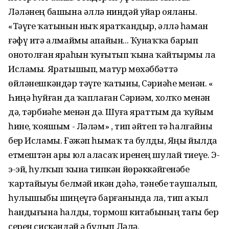
Ләләнең башына әллә ниндәй уйҙар ояланы.
«Тәүге ҡатынын ныҡ яратҡандыр, әллә һаман
ғәфү итә алмаймы апайын... Ҡунаҡҡа барып
онотолған яраһын ҡуҙғытып ҡына ҡайтырмы ла
Исламы. Яратышып, матур мөхәббәттә
өйләнешкәндәр тәүге ҡатыны, Сәриәһе менән. «
Һиңә һуйған да ҡаплаған Сәриәм, холҡо менән
дә, тәрбиәһе менән дә. Шуға яраттым да ҡуйҙым
һине, ҡояшым - Ләләм» , тип әйтеп тә һалғайны
бер Исламы. Ғәжәп һымаҡ та булды, Яңы йылда
етмештән ары юл аласаҡ иренең шулай тиеүе. Э-
э-эй, һулҡып ҡына типкән йөрәккәйгенәбеҙ
ҡартайыуҙы белмәй икән дәһә, тәнебеҙ таушалып,
һулышыбыҙ шиңеүгә барғанында ла, тип аҡыл
һандығына һалды, тормош китабының тағы бер
серен сискәндәй ҙә булып Ләлә.