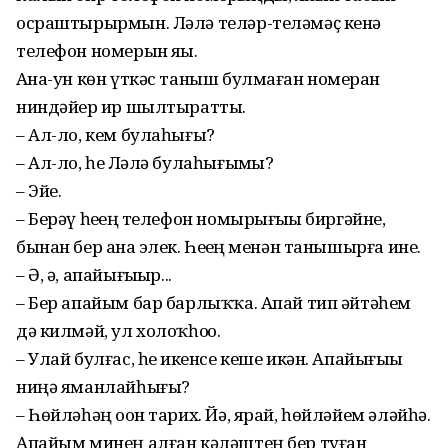
осраштырырмын. Ләлә теләр-теләмәҫ кенә
телефон номерын яҙҙы.
Аҙна-ун көн үткәс таныш булмаған номерҙан
ниндәйҙер ир шылтыратты.
– Ал-ло, кем булаһығыҙ?
– Ал-ло, һеҙ Ләлә булаһығыҙмы?
– Эйе.
– Берәү һеҙҙең телефон номырығыҙҙы биргәйне,
бынан бер аҙна элек. Һеҙҙең менән танышырға ине.
– Ә, ә, апайығыҙҙыр...
– Бер апайым бар барлыҡҡа. Апай тип әйтәһем
дә килмәй, ул холоҡһоҙҙо.
– Улай булғас, һеҙ икенсе кеше икән. Апайығыҙҙы
ниңә яманлайһығыҙ?
– Һөйләһәң оҙон тарих. Йә, ярай, һөйләйем әләйһә.
Апайым минең алған кәләштең бер туған