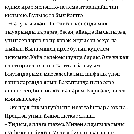
күпме ирҙәр менән...Күңелемә ятҡандайы тап
килмәне. Булмаҫ та был йәштә
– Ә, ә...улай икән. Олоғайған көнөңдә мал-
тыуарыңды ҡарарға, бесән, өйөңдө йылытырға,
утын әҙерләргә лә ир кәрәк. Яңғыҙ сәй эсеүе лә
ҡыйын. Бына минең ирле булып күңелем
тынсыны.Ҡайҙа теләйем шунда барам. Әле ун көн
санаторийҙа ял итеп ҡайтып барыуым.
Быуындарыма массаж яһатып, шифалы үлән
ванналарында ятып. Ваҡытында ғына әҙерҙе
ашап-эсеп, биш йылға йәшәрҙем. Ҡара әле, нисек
мин выгляжу?
– Эйе шул бик матурһығыҙ. Йөҙөгөҙҙә һырҙар ҙа юҡсы...
Иреңдән уңып, йәшәп киткәс яҡшы.
– Уңдым, аллаға шөкөр. Минән алдағы ҡатыны
йүнһеҙ кеше булған.Улай ҙа булыр икән кеше,