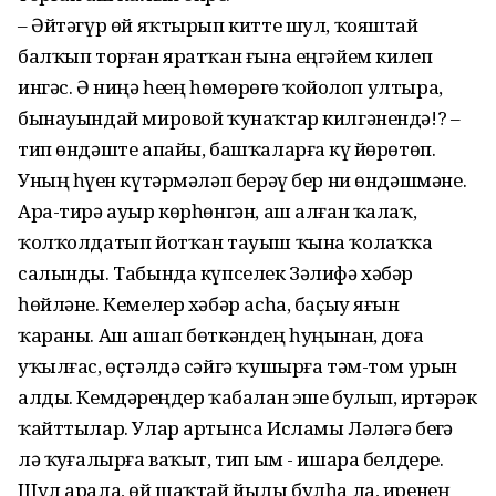
– Әйтәгүр өй яҡтырып китте шул, ҡояштай
балҡып торған яратҡан ғына еңгәйем килеп
ингәс. Ә ниңә һеҙҙең һөмөрөгөҙ ҡойолоп ултыра,
бынауындай мировой ҡунаҡтар килгәнендә!? –
тип өндәште апайы, башҡаларға күҙ йөрөтөп.
Уның һүҙен күтәрмәләп берәү бер ни өндәшмәне.
Ара-тирә ауыр көрһөнгән, аш алған ҡалаҡ,
ҡолҡолдатып йотҡан тауыш ҡына ҡолаҡҡа
салынды. Табында күпселек Зәлифә хәбәр
һөйләне. Кемелер хәбәр асһа, баҫыу яғын
ҡараны. Аш ашап бөткәндең һуңынан, доға
уҡылғас, өҫтәлдә сәйгә ҡушырға тәм-том урын
алды. Кемдәрҙеңдер ҡабалан эше булып, иртәрәк
ҡайттылар. Улар артынса Исламы Ләләгә беҙгә
лә ҡуҙғалырға ваҡыт, тип ым - ишара белдерҙе.
Шул арала, өй шаҡтай йылы булһа ла, иренең