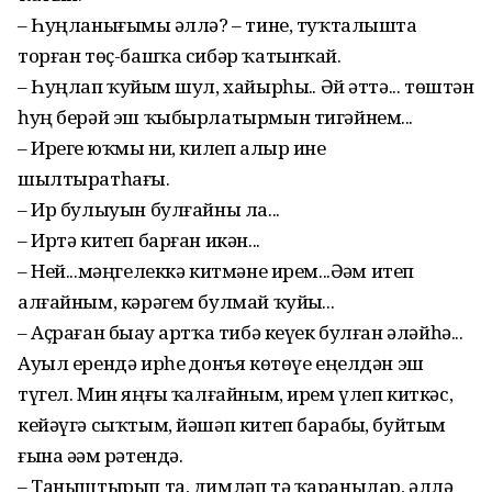
– Һуңланығыҙмы әллә? – тине, туҡталышта
торған төҫ-башҡа сибәр ҡатынҡай.
– Һуңлап ҡуйҙым шул, хайырһыҙ.. Әй әттә... төштән
һуң берәй эш ҡыбырлатырмын тигәйнем...
– Ирегеҙ юҡмы ни, килеп алыр ине
шылтыратһағыҙ.
– Ир булыуын булғайны ла...
– Иртә китеп барған икән...
– Ней...мәңгелеккә китмәне ирем...Әҙәм итеп
алғайным, кәрәгем булмай ҡуйҙы...
– Аҫраған быҙау артҡа тибә кеүек булған әләйһә...
Ауыл ерендә ирһеҙ донъя көтөүе еңелдән эш
түгел. Мин яңғыҙ ҡалғайным, ирем үлеп киткәс,
кейәүгә сыҡтым, йәшәп китеп барабыҙ, буйтым
ғына әҙәм рәтендә.
– Таныштырып та, димләп тә ҡаранылар, әллә