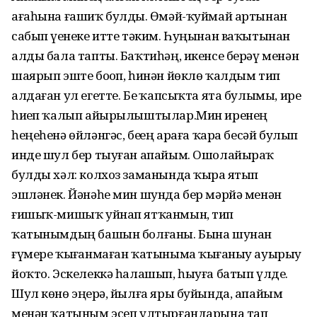
ағаһына ғашиҡ булды. Өҙмәй-ҡуймай артынан
сабып үҙенеке итте тәким. Һуңынан ваҡытынан
алды бала тапты. Баҡтиһәң, икенсе берәү менән
шаярып эште боҙоп, һинән йөклө ҡалдым тип
алдаған ул егетте. Беҙ ҡапсыҡта ята булымы, ире
һиҙеп ҡалып айырылыштылар.Мин иренең
һеңеһенә өйләнгәс, беҙҙең араға ҡара бесәй булып
инде шул бер тыуған апайым. Ошолайыраҡ
булды хәл: колхоз заманында ҡырҙа ятып
эшләнек. Йәнәһе мин шунда бер мәрйә менән
ғишыҡ-мишыҡ уйнап ятҡанмын, тип
ҡатынымдың башын болғаны. Бына шунан
ғүмере ҡыҙғанмаған ҡатыныма ҡыҙғаныу ауырыу
йоҡто. Эскелеккә һалашып, һыуға батып үлде.
Шул көнө эңерҙә, йылға яры буйында, апайым
менән ҡатыным эсеп ултырғандарына тап