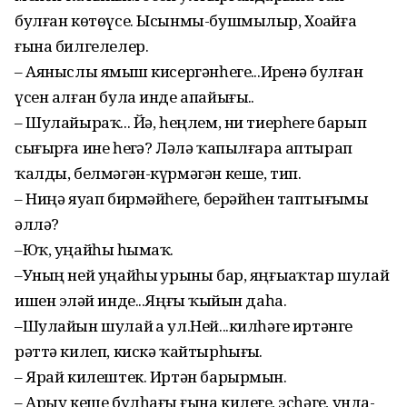
булған көтөүсе. Ысынмы-бушмылыр, Хоҙайға
ғына билгелелер.
– Аяныслы яҙмыш кисергәнһегеҙ...Иренә булған
үсен алған була инде апайығыҙ..
– Шулайыраҡ... Йә, һеңлем, ни тиерһегеҙ барып
сығырға ине һеҙгә? Ләлә ҡапылғара аптырап
ҡалды, белмәгән-күрмәгән кеше, тип.
– Ниңә яуап бирмәйһегеҙ, берәйһен таптығыҙмы
әллә?
–Юҡ, уңайһыҙ һымаҡ.
–Уның ней уңайһыҙ урыны бар, яңғыҙаҡтар шулай
ишен эҙләй инде...Яңғыҙ ҡыйын даһа.
–Шулайын шулай ҙа ул.Ней...килһәгеҙ иртәнге
рәттә килеп, кискә ҡайтырһығыҙ.
– Ярай килештек. Иртән барырмын.
– Арыу кеше булһағыҙ ғына килегеҙ, эсһәгеҙ, унда-