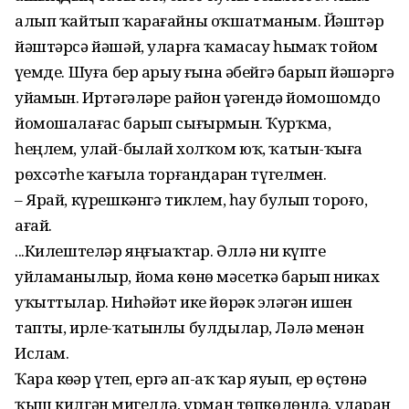
алып ҡайтып ҡарағайны оҡшатманым. Йәштәр
йәштәрсә йәшәй, уларға ҡамасау һымаҡ тойҙом
үҙемде. Шуға бер арыу ғына әбейгә барып йәшәргә
уйҙамын. Иртәгәләре район үҙәгендә йомошомдо
йомошалағас барып сығырмын. Ҡурҡма,
һеңлем, улай-былай холҡом юҡ, ҡатын-ҡыҙға
рөхсәтһеҙ ҡағыла торғандарҙан түгелмен.
– Ярай, күрешкәнгә тиклем, һау булып тороғоҙ,
ағай.
...Килештеләр яңғыҙаҡтар. Әллә ни күпте
уйламанылыр, йома көнө мәсеткә барып никах
уҡыттылар. Ниһәйәт ике йөрәк эҙләгән ишен
тапты, ирле-ҡатынлы булдылар, Ләлә менән
Ислам.
Ҡара көҙҙәр үтеп, ергә ап-аҡ ҡар яуып, ер өҫтөнә
ҡыш килгән миҙгелдә, урман төпкөлөндә, уларҙан