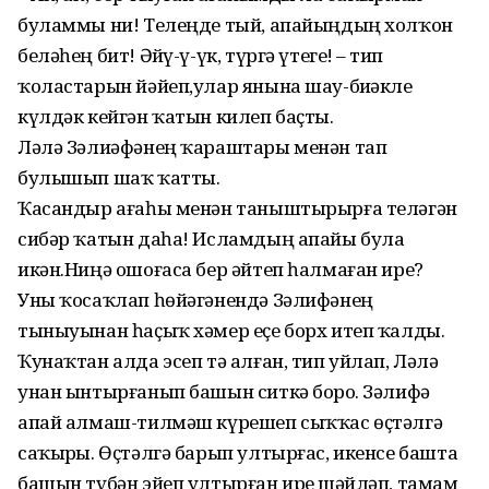
буламмы ни! Телеңде тый, апайыңдың холҡон
беләһең бит! Әйҙү-ү-үк, түргә үтегеҙ! – тип
ҡоластарын йәйеп,улар янына шау-биҙәкле
күлдәк кейгән ҡатын килеп баҫты.
Ләлә Зәлиәфәнең ҡараштары менән тап
булышып шаҡ ҡатты.
Ҡасандыр ағаһы менән таныштырырға теләгән
сибәр ҡатын даһа! Исламдың апайы була
икән.Ниңә ошоғаса бер әйтеп һалмаған ире?
Уны ҡосаҡлап һөйәгәнендә Зәлифәнең
тыныуынан һаҫыҡ хәмер еҫе борх итеп ҡалды.
Ҡунаҡтан алда эсеп тә алған, тип уйлап, Ләлә
унан ынтырғанып башын ситкә борҙо. Зәлифә
апай алмаш-тилмәш күрешеп сыҡҡас өҫтәлгә
саҡырҙы. Өҫтәлгә барып ултырғас, икенсе башта
башын түбән эйеп ултырған ирҙе шәйләп, тамам