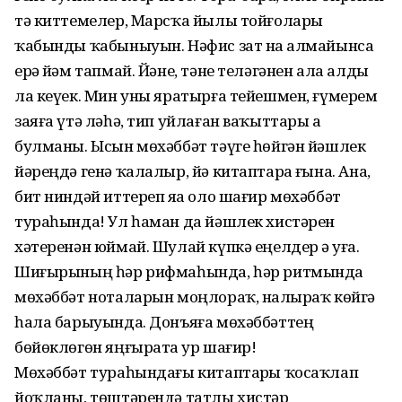
тә киттемелер, Марсҡа йылы тойғолары
ҡабынды ҡабыныуын. Нәфис зат наҙ алмайынса
ерҙә йәм тапмай. Йәне, тәне теләгәнен ала алды
ла кеүек. Мин уны яратырға тейешмен, ғүмерем
заяға үтә ләһә, тип уйлаған ваҡыттары аҙ
булманы. Ысын мөхәббәт тәүге һөйгән йәшлек
йәреңдә генә ҡалалыр, йә китаптарҙа ғына. Ана,
бит ниндәй иттереп яҙа оло шағир мөхәббәт
тураһында! Ул һаман да йәшлек хистәрен
хәтеренән юймай. Шулай күпкә еңелдер ҙә уға.
Шиғырының һәр рифмаһында, һәр ритмында
мөхәббәт ноталарын моңлораҡ, наҙлыраҡ көйгә
һала барыуында. Донъяға мөхәббәттең
бөйөклөгөн яңғырата ҙур шағир!
Мөхәббәт тураһындағы китаптарҙы ҡосаҡлап
йоҡланы, төштәрендә татлы хистәр