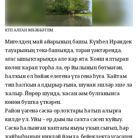
КӨТӨП АЛҒАН МӨХӘББӘТЕМ
Миҙгелдең май айҙарының башы. Күкһел Ирәндек
тауҙарының текә башында, тәрән үҙәктәрендә,
ағас ышыҡтарында әле ҡар ята. Ҡояш ялтырап
көлөп ҡарап торһа ла, ер йылынып бөтмәгән,
һалҡын ел һөйәк елегенә үтә генә һуға. Ҡайтам
тип һалҡын алдырыр ғына, шунан эшләр эше лә
ҡалыр. Йөрөр шунда, ҡасан әҙәм булғанынса
көнөн бушҡа үткәреп.
Район үҙәгенә сәскә орлоҡтары һатып алырға
килде ул. Уйы – ер дымлы саҡта сәсеп ҡуйыу.
Сәскә һалынған ҡаптағы яҙыуҙы уҡып сығып, һәр
ҡайһыһының ниндәй йәмдә, бейеклектә үҫәсәген