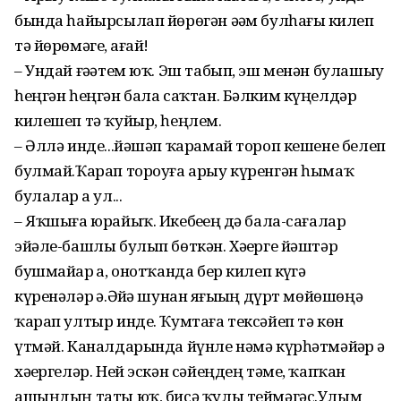
бында һайырсылап йөрөгән әҙәм булһағыҙ килеп
тә йөрөмәгеҙ, ағай!
– Ундай ғәҙәтем юҡ. Эш табып, эш менән булашыу
һеңгән һеңгән бала саҡтан. Бәлким күңелдәр
килешеп тә ҡуйыр, һеңлем.
– Әллә инде...йәшәп ҡарамай тороп кешене белеп
булмай.Ҡарап тороуға арыу күренгән һымаҡ
булалар ҙа ул...
– Яҡшыға юрайыҡ. Икебеҙҙең дә бала-сағалар
эйәле-башлы булып бөткән. Хәҙерге йәштәр
бушмайҙар ҙа, онотҡанда бер килеп күҙгә
күренәләр ҙә.Әйҙә шунан яҙғыҙың дүрт мөйөшөңә
ҡарап ултыр инде. Ҡумтаға тексәйеп тә көн
үтмәй. Каналдарында йүнле нәмә күрһәтмәйҙәр ҙә
хәҙергеләр. Ней эскән сәйеңдең тәме, ҡапҡан
ашыңдың таты юҡ, бисә ҡулы теймәгәс.Улым