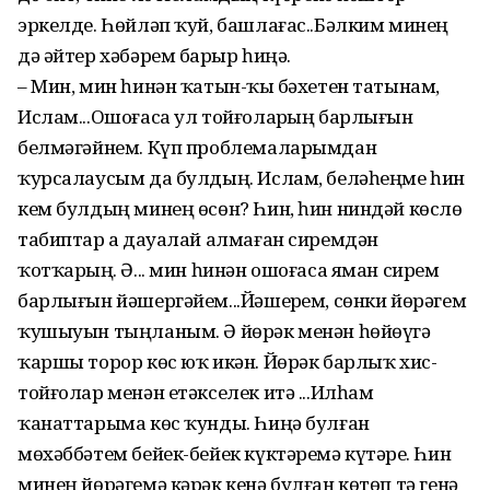
эркелде. Һөйләп ҡуй, башлағас..Бәлким минең
дә әйтер хәбәрем барҙыр һиңә.
– Мин, мин һинән ҡатын-ҡыҙ бәхетен татынам,
Ислам...Ошоғаса ул тойғоларҙың барлығын
белмәгәйнем. Күп проблемаларымдан
ҡурсалаусым да булдың. Ислам, беләһеңме һин
кем булдың минең өсөн? Һин, һин ниндәй көслө
табиптар ҙа дауалай алмаған сиремдән
ҡотҡарҙың. Ә... мин һинән ошоғаса яман сирем
барлығын йәшергәйем...Йәшерҙем, сөнки йөрәгем
ҡушыуын тыңланым. Ә йөрәк менән һөйөүгә
ҡаршы торор көс юҡ икән. Йөрәк барлыҡ хис-
тойғолар менән етәкселек итә ...Илһам
ҡанаттарыма көс ҡунды. Һиңә булған
мөхәббәтем бейек-бейек күктәремә күтәрҙе. Һин
минең йөрәгемә кәрәк кенә булған көтөп тә генә