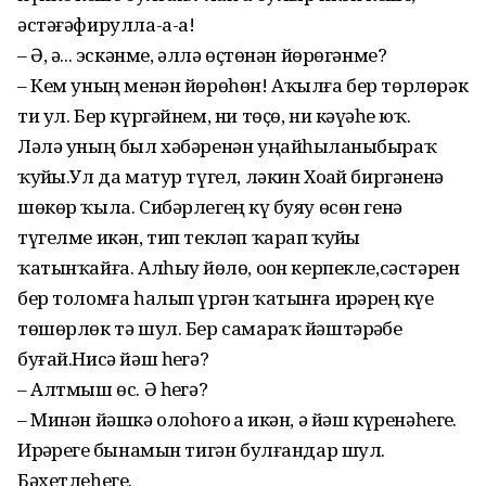
әстәғәфирулла-а-а!
– Ә, ә... эскәнме, әллә өҫтөнән йөрөгәнме?
– Кем уның менән йөрөһөн! Аҡылға бер төрлөрәк
ти ул. Бер күргәйнем, ни төҫө, ни кәүҙәһе юҡ.
Ләлә уның был хәбәренән уңайһыҙланыбыраҡ
ҡуйҙы.Ул да матур түгел, ләкин Хоҙай биргәненә
шөкөр ҡыла. Сибәрлегең күҙ буяу өсөн генә
түгелме икән, тип текләп ҡарап ҡуйҙы
ҡатынҡайға. Алһыу йөҙлө, оҙон керпекле,сәстәрен
бер толомға һалып үргән ҡатынға ирҙәрҙең күҙе
төшөрлөк тә шул. Бер самараҡ йәштәрҙәбеҙ
буғай.Нисә йәш һеҙгә?
– Алтмыш өс. Ә һеҙгә?
– Минән йәшкә олоһоғоҙ ҙа икән, ә йәш күренәһегеҙ.
Ирҙәрегеҙ бынамын тигән булғандар шул.
Бәхетлеһегеҙ.