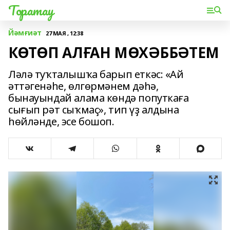
Торатау
Йәмғиәт
27 МАЯ , 12:38
КӨТӨП АЛҒАН МӨХӘББӘТЕМ
Ләлә туҡталышҡа барып еткәс: «Ай
әттәгенәһе, өлгөрмәнем дәһә,
бынауындай алама көндә попуткаға
сығып рәт сыҡмаҫ», тип үҙ алдына
һөйләнде, эсе бошоп.