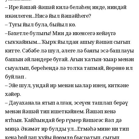
– Ирҙе йәшәй-йәшәй килә беләһең инде, ниндәй
икәнлеген...Нисә йыл йәшәйһегеҙ?
– Туғыҙ йыл була, быйыл көҙ.
–Бәхетле булығыҙ! Мин дә икенсегә кейәүгә
сыҡҡайным....Ҡырҡ йылдан ашыу йәшәп сығып
китте. Сәбәбе лә шул, әлеге лә баяғы эсә башлауы
башын әйләндерҙе буғай. Аҙғын ҡатын-ҡыҙҙар менән
сыуалып, береһендә лә толҡа тапмай, йөрөнө ил
буйлап .
– Эйе шул, ундай ир менән ыҙалар инең, киткәне
хәйер.
– Дауаханала ятып алған, эсеүен ташлап берәү
менән йәшәй тип ишеткәйнем. Йәшәп кенә
ятһын. Ҡайһындай бер ғүмер йәшәгәс йәл дә
миңә. Әкәмәт ир булды ул...Етмәһә мине ни тип
кенә һөйләп ҡуйҙы йөҙөмдө бысратып, сығып