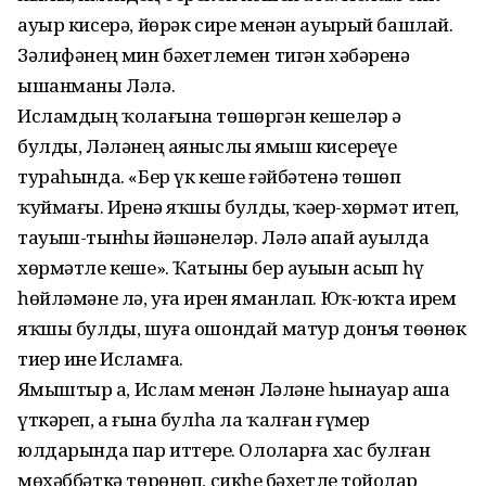
ауыр кисерә, йөрәк сире менән ауырый башлай.
Зәлифәнең мин бәхетлемен тигән хәбәренә
ышанманы Ләлә.
Исламдың ҡолағына төшөргән кешеләр ҙә
булды, Ләләнең аяныслы яҙмыш кисереүе
тураһында. «Бер үк кеше ғәйбәтенә төшөп
ҡуймағыҙ. Иренә яҡшы булды, ҡәҙер-хөрмәт итеп,
тауыш-тынһыҙ йәшәнеләр. Ләлә апай ауылда
хөрмәтле кеше». Ҡатыны бер ауыҙын асып һүҙ
һөйләмәне лә, уға ирен яманлап. Юҡ-юҡта ирем
яҡшы булды, шуға ошондай матур донъя төҙөнөк
тиер ине Исламға.
Яҙмыштыр ҙа, Ислам менән Ләләне һынауҙар аша
үткәреп, аҙ ғына булһа ла ҡалған ғүмер
юлдарында пар иттерҙе. Ололарға хас булған
мөхәббәткә төрөнөп, сикһеҙ бәхетле тойҙолар