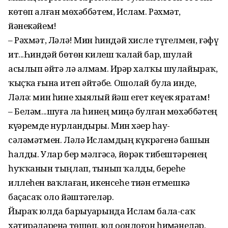
көтөп алған мөхәббәтем, Ислам. Рәхмәт,
йәнекәйем!
– Рәхмәт, Ләлә! Мин һиндәй хисле түгелмен, ғәфү
ит...Һиндәй бөтөн килеш ҡалай бар, шулай
асылып әйтә лә алмам. Ирҙәр халҡы шулайыраҡ,
ҡыҫҡа ғына итеп әйтәбеҙ. Ошолай була инде,
Ләлә: мин һине хыялый йәш егет кеүек яратам!
– Беләм...шуға ла һинең миңә булған мөхәббәтең
күҙҙәремде нурландырҙы. Мин хәҙер һау-
сәләмәтмен. Ләлә Исламдың күкрәгенә башын
һалды. Улар бер мәлгәсә, йөрәк тибештәренең
һуҡҡанын тыңлап, тынып ҡалды, береһе
иллеһен ваҡлаған, икенсеһе тиҙҙән етмешкә
баҫасаҡ оло йәштәгеләр.
Йыраҡ юлда барыуҙарында Ислам бала-саҡ
хәтирәләренә төшөп, юл оҙонлоғон һиҙмәнеләр.