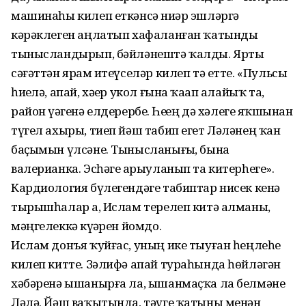
машинаһы килеп еткәнсә ниҙәр эшләргә
кәрәклеген аңлатып хафаланған ҡатынды
тынысландырып, бәйләнештә ҡалды. Ярты
сәғәттән ярҙам итеүселәр килеп тә етте. «Пульсы
һиҙелә, апай, хәҙер укол ғына ҡаҙап алайыҡ та,
район үҙәгенә елдерербеҙ. Һеҙҙең дә хәлегеҙ яҡшынан
түгел ахыры, тиеп йәш табип егет Ләләнең ҡан
баҫымын үлсәне. Тынысланығыҙ, бына
валерианка. Эсһәгеҙ арыуланып та китерһегеҙ».
Кардиология бүлегендәге табиптар нисек кенә
тырышһалар ҙа, Ислам терелеп китә алманы,
мәңгелеккә күҙҙәрен йомдо.
Ислам донъя ҡуйғас, уның ике тыуған һеңлеһе
килеп китте. Зәлифә апай тураһында һөйләгән
хәбәренә ышанырға ла, ышанмаҫҡа ла белмәне
Ләлә. Йәш ваҡытында, тәүге ҡатыны менән