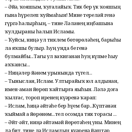
– Әйҙә, ҡояшым, ҡуҙғалайыҡ. Тик бер үк ҡояшың
ғына һүрелеп ҡуймаһын! Мине тереләй генә
гүргә һалырһың, – тине Ләләнең иңбашына
ҡулдыраны һалып Исламы.
– Ҡуйсы, ниңә ул тиклем бөтөрөләһең, барыһы
ла яҡшы булыр. Һуң унда беҙ генә
булмайбыҙ...Тағы ул ваҡиғанан һуң күпме һыу
аҡҡансы...
– Ниңәлер йәнем урынында түгел...
– Тыныслан, Ислам. Ултырайыҡ юл алдынан,
имен-аман йөрөп ҡайтырға яҙыһын. Ләлә доға
ҡылғас, тороп иренең күҙҙәренә ҡарап:
– Ислам, һиңә әйтәһе бер һүҙем бар...Күптәнән
ҡыймай ҙа йөрөнөм...тел осомда тик торасы ...
– Әйт-әйт, ниңә әйтәмәй йөрөтәһең уны. Минең
дә бит, тине лә Исламдың күҙҙәренә йәштәр