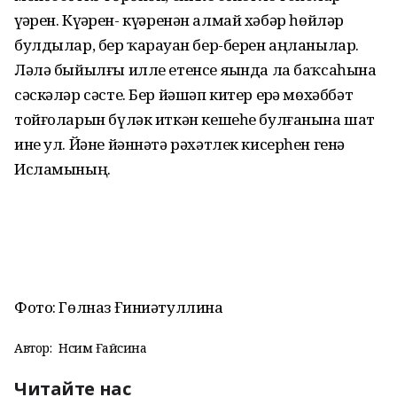
үҙҙәрен. Күҙҙәрен- күҙҙәренән алмай хәбәр һөйләр
булдылар, бер ҡарауҙан бер-берен аңланылар.
Ләлә быйылғы илле етенсе яҙында ла баҡсаһына
сәскәләр сәсте. Бер йәшәп китер ерҙә мөхәббәт
тойғоларын бүләк иткән кешеһе булғанына шат
ине ул. Йәне йәннәтә рәхәтлек кисерһен генә
Исламының.
Фото: Гөлназ Ғиниәтуллина
Автор:
Нәсимә Ғайсина
Читайте нас