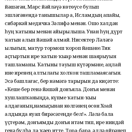
йәшәгән, Марс йәйләүҙә көтөүсе булып
эшләгәнендә танышылар ҙа, Исламдың апайы,
сибәркәй медичка Зәлифә менән. Ошо хәлдән
һуң ҡатыны менән айырылыша. Унан һуң дүрт
ҡатын алып йәшәй алмай. Нисектер Ләләгә
ылығып, матур тормош ҡороп йәшәне.Тик
аҫтыртын ире ҡатын-ҡыҙҙар менән шаярыуын
ташламаны. Ҡатыны тауыш күтәрмәне, аңлай
ине иренең алтылағы холҡон ташламаясағын.
Эсә башлағас, бер нәмәгә тарырын да киҫәтте:
«Кеше бер генә йәшәй донъяла. Донъя менән
хушлашҡаныңда, күпме ҡатын-ҡыҙҙы
алдағаның,намыҫынан көлгәнең өсөн Хоҙай
алдында яуап бирәсәгеңде бел!». Ләлә бала
үҫтерәм, донъямды донъя итәм тип, ире ниндәй
генә булһа ла ҡәҙер итте. Тора-бара, әллә өйрәнеп