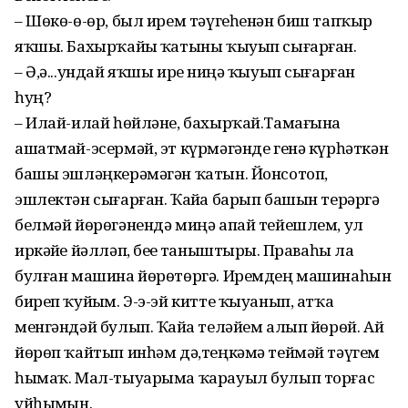
– Шөкө-ө-өр, был ирем тәүгеһенән биш тапҡыр
яҡшы. Бахырҡайҙы ҡатыны ҡыуып сығарған.
– Ә,ә...ундай яҡшы ирҙе ниңә ҡыуып сығарған
һуң?
– Илай-илай һөйләне, бахырҡай.Тамағына
ашатмай-эсермәй, эт күрмәгәнде генә күрһәткән
башы эшләңкерәмәгән ҡатын. Йонсотоп,
эшлектән сығарған. Ҡайҙа барып башын терәргә
белмәй йөрөгәнендә миңә апай тейешлем, ул
иркәйҙе йәлләп, беҙҙе таныштырҙы. Праваһы ла
булған машина йөрөтөргә. Иремдең машинаһын
биреп ҡуйҙым. Э-э-эй китте ҡыуанып, атҡа
менгәндәй булып. Ҡайҙа теләйем алып йөрөй. Ай
йөрөп ҡайтып инһәм дә,теңкәмә теймәй тәүгем
һымаҡ. Мал-тыуарыма ҡарауыл булып торғас
уйһыҙмын.