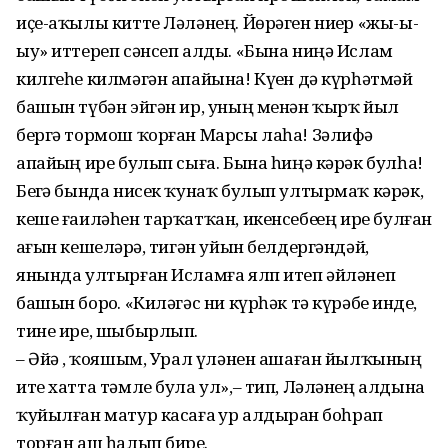
иҫе-аҡылы китте Ләләнең. Йөрәген ниҙер «жы-ы-
ыу» иттереп сәнсеп алды. «Бына ниңә Ислам
килгеһе килмәгән апайына! Күҙен дә күрһәтмәй
башын түбән эйгән ир, уның менән ҡырҡ йыл
бергә тормош ҡорған Марсы лаһа! Зәлифә
апайҙың ире булып сыға. Бына һиңә кәрәк булһа!
Беҙгә бында нисек ҡунаҡ булып ултырмаҡ кәрәк,
кеше ғаиләһен тарҡатҡан, икенсебеҙҙең ире булған
аҙғын кешеләрҙә, тигән уйын белдергәндәй,
янында ултырған Исламға ялп итеп әйләнеп
башын борҙо. «Киләгәс ни күрһәк тә күрәбеҙ инде,
тине ире, шыбырлып.
– Әйҙә , ҡояшым, Урал үләнен ашаған йылҡының
ите хатта тәмле була ул»,– тип, Ләләнең алдына
ҡуйылған матур касаға ҙур алдырҙан боһрап
торған аш һалып бирҙе.