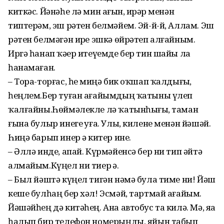
киткәс. Йәнәһе лә мин аҙғын, ирҙәр менән
типтерәм, эш рәтен белмәйем. Эй-й-й, Аллам. Эш
рәтен белмәгән ирҙе эшкә өйрәтеп алғайным.
Иргә һанап ҡәҙер итеүемде бер тин шайы ла
һанамаған.
– Тора-торғас, һеҙ миңә бик оҡшап ҡалдығыҙ,
һеңлем.Бер туған ағайымдың ҡатыны үлеп
ҡалғайны.Һөймәлекле лә ҡатынһығыҙ, таман
ғына булыр инегеҙ уға. Улы, килене менән йәшәй.
Һиңә барып инер ҙә китер ине.
– Әллә инде, апай. Күрмәйенсә бер ни тип әйтә
алмайым.Күңел ни тиер ҙә.
– Был йәштә күңел тигән нәмә була тиме ни! Йәш
кеше булһаң бер хәл! Эсмәй, тартмай ағайым.
Йәшәйһең дә китәһең. Ана автобус та килә. Мә, яҙа
һалып бир телефон номерыңды, яйын табып