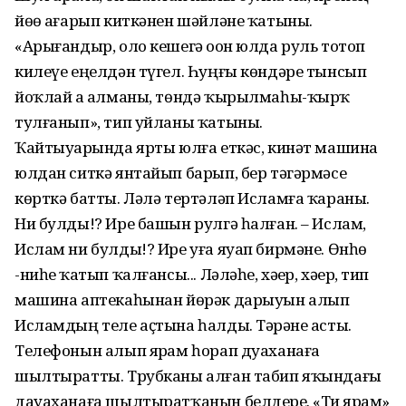
йөҙө ағарып киткәнен шәйләне ҡатыны.
«Арығандыр, оло кешегә оҙон юлда руль тотоп
килеүе еңелдән түгел. Һуңғы көндәре тынсып
йоҡлай ҙа алманы, төндә ҡырылмаһы-ҡырҡ
тулғанып», тип уйланы ҡатыны.
Ҡайтыуҙарында ярты юлға еткәс, кинәт машина
юлдан ситкә янтайып барып, бер тәгәрмәсе
көрткә батты. Ләлә тертәләп Исламға ҡараны.
Ни булды!? Ире башын рулгә һалған. – Ислам,
Ислам ни булды!? Ире уға яуап бирмәне. Өнһөҙ
-ниһеҙ ҡатып ҡалғансы... Ләләһе, хәҙер, хәҙер, тип
машина аптекаһынан йөрәк дарыуын алып
Исламдың теле аҫтына һалды. Тәҙрәне асты.
Телефонын алып ярҙам һорап дуаханаға
шылтыратты. Трубканы алған табип яҡындағы
дауаханаға шылтыратҡанын белдерҙе. «Тиҙ ярҙам»