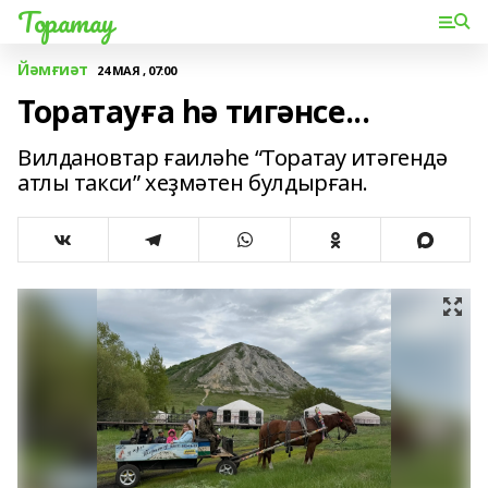
Торатау
Йәмғиәт
24 МАЯ , 07:00
Торатауға һә тигәнсе...
Вилдановтар ғаиләһе “Торатау итәгендә
атлы такси” хеҙмәтен булдырған.