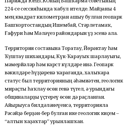
Парижда ЮНЕСКОның Башҡарма советының
224-се сессияһында ҡабул ителде. Майҙаны 4
мең квадрат километрҙан ашыу булған геопарк
Башҡортостандың Ишембай, Стәрлетамаҡ,
Ғафури һәм Мәләүез райондарын үҙ эсенә ала.
Территория составына Торатау, Йөрәктау һәм
Ҡуштау шихандары, Күк-Ҡарауыҡ шарлауығы,
мәмерйәләр һәм карст күлдәре инә. Геопарк
вәкилдәре һүҙҙәренә ҡарағанда, халыҡара
статус был территорияның әһәмиәтен, геологик
мираҫты һаҡлау өсөн генә түгел, ә урындағы
общиналарҙы үҫтереү өсөн дә раҫланған.
Айырыуса билдәләнеүенсә, территорияла
Рәсәйҙә берҙән-бер булған ике геологик киҫем –
“алтын ҡаҙаҡтар” урынлашҡан.