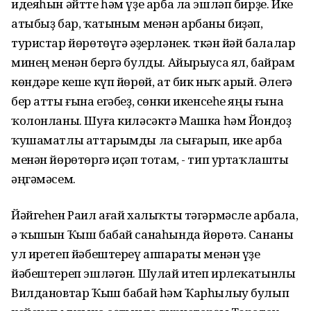
идеяһын әйтте һәм үҙе арба ла эшләп бирҙе. Ике
атыбыҙ бар, ҡатыным менән арбаны биҙәп,
туристар йөрөтөүгә әҙерләнек. Үткән йәй балалар
минең менән бергә булды. Айырыуса ял, байрам
көндәре кеше күп йөрөй, ат бик ныҡ арый. Әлегә
бер атты ғына егәбеҙ, сөнки икенсеһе яңы ғына
ҡолонланы. Шуға киләсәктә Машка һәм Йондоҙ
ҡушаматлы аттарымды ла сығарып, ике арба
менән йөрөтөргә иҫәп тотам, - тип уртаҡлашты
әңгәмәсем.
Йәйгеһен Раил ағай халыҡты тәгәрмәсле арбала,
ә ҡышын Ҡыш бабай санаһында йөрөтә. Сананы
ул иретеп йәбештереү аппараты менән үҙе
йәбештереп эшләгән. Шулай итеп ирлеҡатынлы
Вилдановтар Ҡыш бабай һәм Ҡарһылыу булып