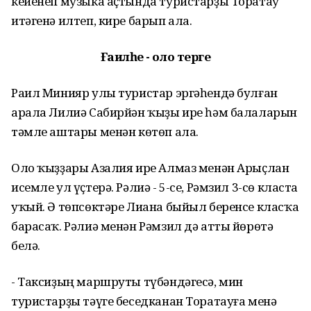
кейенеп музыка аҫтында туристарҙы Торатау
итәгенә илтеп, кире барып ала.
Ғаиләһе - оло терәге
Раил Минияр улы туристар эргәһендә булған
арала Лилиә Сабирйән ҡыҙы ире һәм балаларын
тәмле аштары менән көтөп ала.
Оло ҡыҙҙары Азалия ире Алмаз менән Арыҫлан
исемле ул үҫтерә. Рәлиә - 5-се, Рәмзил 3-сө класта
уҡый. Ә төпсөктәре Лиана быйыл беренсе класҡа
барасаҡ. Рәлиә менән Рәмзил дә атты йөрөтә
белә.
- Таксиҙың маршруты түбәндәгесә, мин
туристарҙы тәүге беседканан Торатауға менә