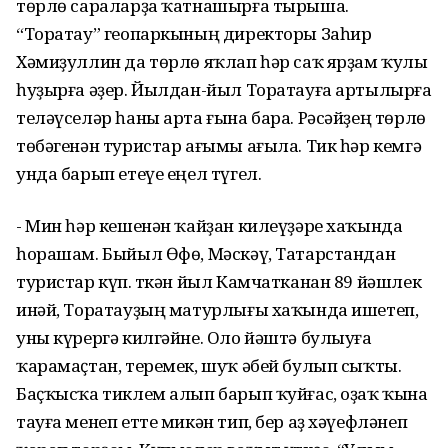
төрлө сараларҙа ҡатнашырға тырыша.
“Торатау” геопаркының директоры Заһир
Хәмиҙуллин да төрлө яҡлап һәр саҡ ярҙам ҡулы
һуҙырға әҙер. Йылдан-йыл Торатауға артылырға
теләүселәр һаны арта ғына бара. Рәсәйҙең төрлө
төбәгенән туристар ағымы ағыла. Тик һәр кемгә
унда барып етеүе еңел түгел.
- Мин һәр кешенән ҡайҙан килеүҙәре хаҡында
һорашам. Быйыл Өфө, Мәскәү, Татарстандан
туристар күп. Үткән йыл Камчатканан 89 йәшлек
инәй, Торатауҙың матурлығы хаҡында ишетеп,
уны күрергә килгәйне. Оло йәштә булыуға
ҡарамаҫтан, теремек, шуҡ әбей булып сыҡты.
Баҫҡысҡа тиклем алып барып ҡуйғас, оҙаҡ ҡына
тауға менеп етте микән тип, бер аҙ хәүефләнеп