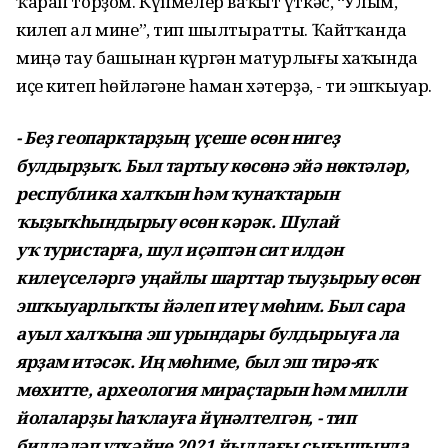
ҡарап торҙом. Күпмелер ваҡыт үткәс, “Улым,
килеп ал мине”, тип шылтыратты. Ҡайтҡанда
миңә тау башынан күргән матурлығы хаҡында
иҫе китеп һөйләгәне һаман хәтерҙә, - ти эшҡыуар.
- Беҙ геопарктарҙың үҫеше өсөн нигеҙ
булдырҙыҡ.
Был тартыу көсөнә эйә нөктәләр,
республика халҡын
һәм ҡунаҡтарын
ҡыҙыҡһындырыу өсөн кәрәк. Шулай
уҡ
туристарға, шул иҫәптән сит илдән
килеүселәргә уңайлы
шарттар тыуҙырыу өсөн
эшҡыуарлыҡты йәлеп итеү
мөһим. Был сара
ауыл халҡына эш урындары булдырыуға
ла
ярҙам итәсәк. Иң мөһиме, был эш тирә-яҡ
мөхитте,
археология мираҫтарын һәм милли
йолаларҙы һаҡлауға
йүнәлтелгән, - тип
билдәләп үткәйне 2021 йылдағы
сығышында