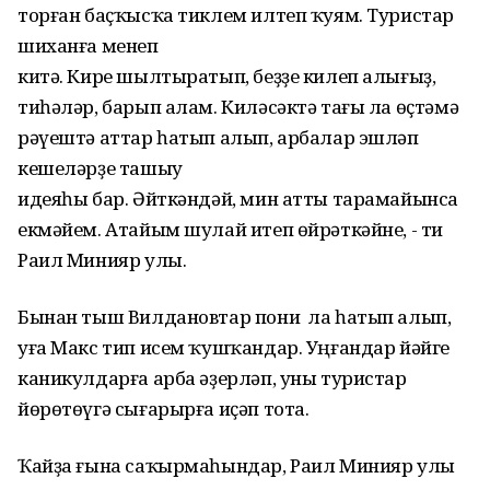
торған баҫҡысҡа тиклем илтеп ҡуям. Туристар
шиханға менеп
китә. Кире шылтыратып, беҙҙе килеп алығыҙ,
тиһәләр, барып алам. Киләсәктә тағы ла өҫтәмә
рәүештә аттар һатып алып, арбалар эшләп
кешеләрҙе ташыу
идеяһы бар. Әйткәндәй, мин атты тарамайынса
екмәйем. Атайым шулай итеп өйрәткәйне, - ти
Раил Минияр улы.
Бынан тыш Вилдановтар пони ла һатып алып,
уға Макс тип исем ҡушҡандар. Уңғандар йәйге
каникулдарға арба әҙерләп, уны туристар
йөрөтөүгә сығарырға иҫәп тота.
Ҡайҙа ғына саҡырмаһындар, Раил Минияр улы