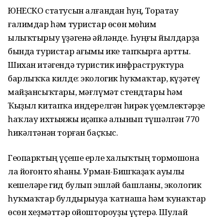
ЮНЕСКО статусын алғандан һуң, Торатау
ғалимдар һәм туристар өсөн мөһим
ылыҡтырыу үҙәгенә әйләнде. Һуңғы йылдарҙа
бында туристар ағымы ике тапҡырға артты.
Шихан итәгендә туристик инфраструктура
барлыҡҡа килде: экологик һуҡмаҡтар, күҙәтеү
майҙансыҡтары, мәғлүмәт стендтары һәм
Ҡыҙыл китапҡа индерелгән һирәк үҫемлектәрҙе
һаҡлау ихтыяжы иҫәпкә алынып түшәлгән 770
һикәлтәнән торған баҫҡыс.
Геопарктың үҫеше ерле халыҡтың тормошона
ла йоғонто яһаны. Урман-Бишҡаҙаҡ ауылы
кешеләре гид булып эшләй башланы, экологик
һуҡмаҡтар булдырыуҙа ҡатнаша һәм ҡунаҡтар
өсөн хеҙмәттәр ойоштороуҙы үҫтерә. Шулай