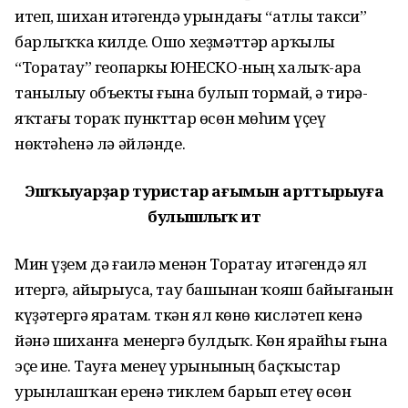
итеп, шихан итәгендә урындағы “атлы такси”
барлыҡҡа килде. Ошо хеҙмәттәр арҡылы
“Торатау” геопаркы ЮНЕСКО-ның халыҡ-ара
танылыу объекты ғына булып тормай, ә тирә-
яҡтағы тораҡ пункттар өсөн мөһим үҫеү
нөктәһенә лә әйләнде.
Эшҡыуарҙар туристар ағымын арттырыуға
булышлыҡ итә
Мин үҙем дә ғаилә менән Торатау итәгендә ял
итергә, айырыуса, тау башынан ҡояш байығанын
күҙәтергә яратам. Үткән ял көнө кисләтеп кенә
йәнә шиханға менергә булдыҡ. Көн ярайһы ғына
эҫе ине. Тауға менеү урынының баҫҡыстар
урынлашҡан еренә тиклем барып етеү өсөн