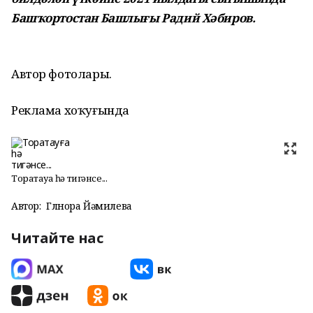
Башҡортостан Башлығы Радий Хәбиров.
Автор фотолары.
Реклама хоҡуғында
Торатауға һә тигәнсе...
Автор:
Гөлнора Йәмилева
Читайте нас