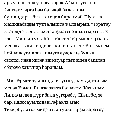
арыу ғына ара үтергә кәрәк. Айырыуса оло
йәштәгеләргә һәм бәләкәй балалары
булғандарға был юл еңел бирелмәй. Шуға ла
машинабыҙҙы туҡталышта ҡалдырып, “Торатау
итәгендә атлы такси” хеҙмәтенә шылтыраттыҡ.
Раил Минияр улы һә тигәнсе тәгәрмәсле арбаһы
менән атында елдереп килеп тә етте. Әңгәмәсем
һөйләшеүгә, аралашыуға әүәҫ кенә булып
сыҡты. Унан нисек эшҡыуарлыҡ эшен башлап
ебәреүе хаҡында һорашам.
- Мин Әрмет ауылында тыуып үҫһәм дә, ғаиләм
менән Урман-Бишҡаҙаҡта йәшәйем. Ҡатыным
Лилиә менән дүрт бала үҫтерәбеҙ. Ейәнебеҙ ҙә
бар. Ишәй ауылынан Рафаэль ағай
Тимербулатов миңә атта туристарҙы йөрөтөү