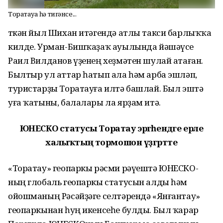
Торатауға һә тигәнсе...
Үткән йыл Шихан итәгендә атлы такси барлыҡҡа
килде. Урман-Бишҡаҙаҡ ауылында йәшәүсе
Раил Вилданов үҙенең хеҙмәтен шулай атаған.
Былтыр ул аттар һатып ала һәм арба эшләп,
туристарҙы Торатауға илтә башлай. Был эштә
уға ҡатыны, балалары ла ярҙам итә.
ЮНЕСКО статусы Торатау эргәһендәге ерле
халыҡтың тормошон үҙгәртте
«Торатау» геопаркы рәсми рәүештә ЮНЕСКО-
ның глобаль геопаркы статусын алды һәм
ойошманың Рәсәйҙәге селтәрендә «Янғантау»
геопаркынан һуң икенсеһе булды. Был ҡарар