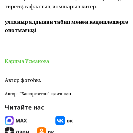
тирегеҙ сафланып, йомшарып китер.
Ҡулланыр алдынан табип менән кәңәшләшергә
онотмағыҙ!
Карима Усманова
Автор фотоһы.
Автор:
"Башҡортостан" гәзитенән.
Читайте нас