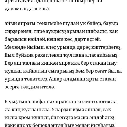
ярты сәғәт алда көнөнә өс тапҡыр бер ай
дауамында эсергә.
Ҡайын япрағы төнәтмәһе шулай уҡ бөйөр, бауыр
сирҙәренән, тире ауырыуҙарынан шифалы, ҡан
баҫымын көйләй, кешегә көс, дәрт өҫтәй.
Мәлендә йыйып, еләҫ урында дөрөҫ киптерһәгеҙ,
йыл буйына рәхәтләнеп ҡуллана аласаҡһығыҙ.
Бер аш ҡалағы кипкән япраҡҡа бер стакан һыу
ҡушып ҡайнатып сығарығыҙ һәм бер сәғәт йылы
урында төнәтегеҙ. Ашар алдынан ярты стакан
эсергә тәҡдим ителә.
Ыуыҙ ғына шифалы япраҡтар косметологияла
ла киң ҡулланыла. Уларҙан иҙмә эшләп, саҡ
ҡына крем ҡушып, битегеҙгә маска эшләһәгеҙ
йәки япраҡ бешекләнгән һыу менән йыуһағыҙ,