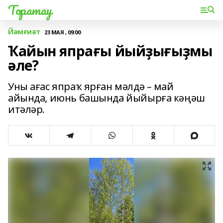
Торатау
Йәмғиәт
23 МАЯ , 09:00
Ҡайын япрағы йыйҙығыҙмы
әле?
Уны ағас япраҡ ярған мәлдә – май
айында, июнь башында йыйырға кәңәш
итәләр.