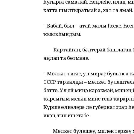
һуғырға самалай. Һеңлеһе, илап, м
хатта шылтыратмай ҙа, хат та яҙмай.
– Бабай, был – атай малы һеҙҙеке. Һе
ҡыҙыҡһындым.
Ҡартайған, бәлтерәй башлаған б
аңлап та бөтмәне.
– Мөлкәт тигәс, ул мираҫ буйынса 
СССР тарҡалды – мөлкәт бүлештеләр,
бөттө. Ул өй миңә кәрәкмәй, мине
ҡарсығым менән мине генә ҡарарлы
Күрше өлкәләрҙә лә губернаторҙар һ
икән, тип ишетәбеҙ.
Мөлкәт бүлешеү, милек теркәү мин