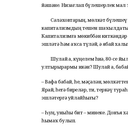
йәшәне. Низағлап бүлешерлек мал
Сәләховтарҙың, мөлкәт бүлешеү мен
капитализмдың тешен шаҡылдатып 
Капитализмға мөкиббән киткәндәр шу
эшләтә һәм аҡса түләй, ә ябай халы
Шулай ҙа, күңелем һиҙә, 80-се йы
ултырырҙармы икән? Шулай ҙа, баба
– Вафа бабай, һеҙ, мәҫәлән, мөлкәтте
Ярай, һеҙгә бирҙеләр, ти, теркәү тура
эшләтергә уйлайһығыҙ?
– Һуң, уныһы бит – минеке. Донъя 
һымаҡ булып.