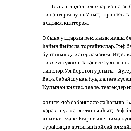
Бына ниндәй кешеләр йәшәгән беҙҙ
тип әйтергә була. Уның тороп ҡалған 
алдыма килтерәм.
Ә бына улдарын һәм ҡыҙын яҡшы бел
һайын йыйыла торғайнылар. Риф ба
булғанын да хәтерләмәйем. Иң өлкәнд
тиклем хужалыҡ рәйесе булып эшләне
тинеләр. Ул йорттоң ҙурлығы – йүг
Вафа бабай шунан һуң ҡалаға күсеп 
Ҡулынан килгәс, төҙөһә, төҙөгәндер 
Халыҡ Риф бабайҙы әле лә һағына. Һ
кәрәк, шул хәтле ташыйһың. Риф баб
алыҫ китмәне. Егәрле ине, нимә ҡу
тураһында артығын һөйләй алмайым