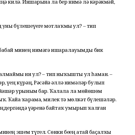
иңә килә. Иншарына ла бер нимә лә кәрәкмәй,
ҙҙең уны бүлешеүегеҙ мотлаҡмы ул? – тип
абай минең нимәгә ишаралауымды бик
ҡалмаймы ни ул? – тип ныҡышты ул һаман. –
 үҙең күрәң, Рәсәйҙә әллә нимәләр булып
ң йәшәр урыным бар. Ҡалала ла мөйөшөм
ҡ. Ҡайҙа ҡарама, милек тә мөлкәт бүлешәләр.
еңдергәндә үҙҙәренә байтаҡ умырып ҡалған
ең эшем түгел. Сөнки беҙҙең атай баҫалҡы