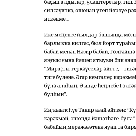
баҫып алдылар, үҙләштерҙеләр, тип.
силсәүиткә, ошонан үтеп йөрөүе рәх
иткәнме...
Ике меңенсе йылдар башында мөлкәт
барлыҡҡа килгәс, был йорт тураһы
бабай менән Нәзир бабай, Гөлғәйшә
яңғыҙы ғына йәшәп ятыуын бик өнәп 
“Мираҫты теркәүселәр әйтте, – тигә
тигеҙ бүленә. Әгәр кемгәлер кәрәкм
бүлә алаһың. Ә инде һеңлебеҙ Гөлғә
булһын”.
Иң ҡыҙыҡ һүҙҙе Танир ағай әйткән: “
кәрәкмәй, ошонда йәшәтһәгеҙ, була”
бабайҙың мөрәжәғәтенә яуап та бир