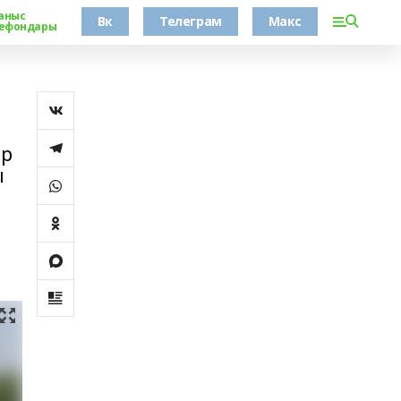
аныс
Вк
Телеграм
Макс
ефондары
ар
ы