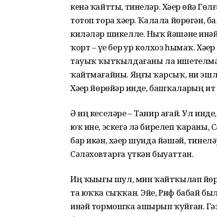
кенә ҡайтты, тинеләр. Хәҙер өйҙә Г
тотоп тора хәҙер. Ҡалала йөрөгән,
киләләр шикелле. Ныҡ йәшәне инәй
ҡорт – үҙе бер ҙур колхоз һымаҡ. Хә
тауыҡ ҡытҡылдағаны ла ишетелмәй.
ҡайтмағайны. Яңғыҙ ҡарсыҡ, ни эшл
Хәҙер йөрөйҙәр инде, башҡаларҙың ит
Ә иң кеселәре – Танир ағай. Ул инде
юҡ ине, эскегә лә бирелеп ҡараны, 
бар икән, хәҙер шунда йәшәй, тинел
Сәләховтарға үткән быуаттан.
Иң ҡыҙығы шул, мин ҡайтҡылап йөрө
та юҡҡа сыҡҡан. Эйе, Риф бабай был
инәй тормошҡа ашырып ҡуйған. Гә