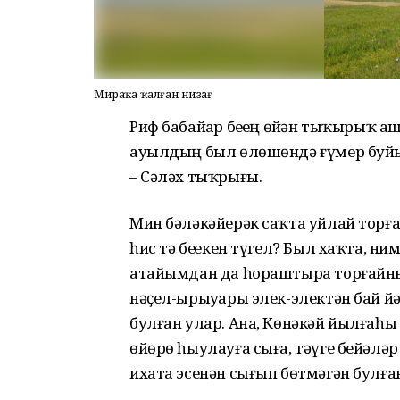
Мираҫҡа ҡалған низағ
Риф бабайҙар беҙҙең өйҙән тыҡырыҡ 
ауылдың был өлөшөндә ғүмер буйы
– Сәләх тыҡрығы.
Мин бәләкәйерәк саҡта уйлай торға
һис тә беҙҙекен түгел? Был хаҡта, н
атайымдан да һораштыра торғайным
нәҫел-ырыуҙары элек-электән бай йә
булған улар. Ана, Көнәкәй йылғаһы
өйөрө һыулауға сыға, тәүге бейәлә
ихата эсенән сығып бөтмәгән булға