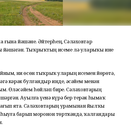
аша ғына йәшәне. Әйтерһең, Сәләховтар
 йәшәгән. Тыҡрыҡтың исеме лә уларҙыҡы ине
йным, ни өсөн тыҡрыҡ уларҙың исемен йөрөтә,
имәгә кәрәк булғандыр инде, әсәйем менән
. Өләсәйем һөйләп бирҙе. Сәләховтарҙың
шәргән. Ауылға үҙенә күрә бер терәк һымаҡ
 ағып ята. Сәләховтарҙың урамынан йылҡы
р һыуға барып моронон төрткәндә, ҡалғандары
н.