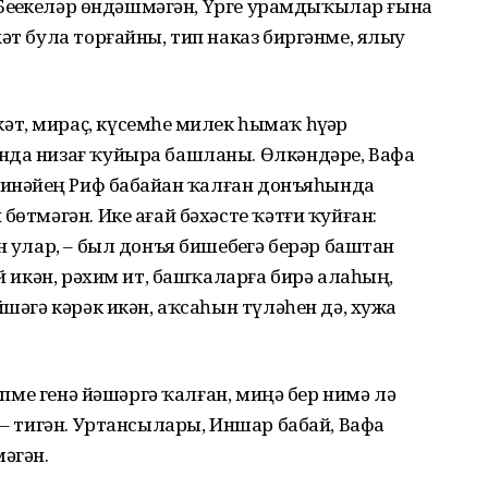
 Беҙҙекеләр өндәшмәгән, Үрге урамдыҡылар ғына
әт була торғайны, тип наказ биргәнме, ялыу
, мираҫ, күсемһеҙ милек һымаҡ һүҙҙәр
нда низағ ҡуйыра башланы. Өлкәндәре, Вафа
 инәйҙең Риф бабайҙан ҡалған донъяһында
бөтмәгән. Ике ағай бәхәсте ҡәтғи ҡуйған:
н улар, – был донъя бишебеҙгә берәр баштан
әй икән, рәхим ит, башҡаларға бирә алаһың,
йшәгә кәрәк икән, аҡсаһын түләһен дә, хужа
Күпме генә йәшәргә ҡалған, миңә бер нимә лә
 – тигән. Уртансылары, Иншар бабай, Вафа
мәгән.