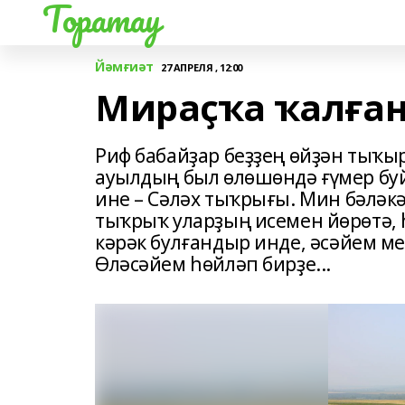
Торатау
Йәмғиәт
27 АПРЕЛЯ , 12:00
Мираҫҡа ҡалған
Риф бабайҙар беҙҙең өйҙән тыҡы
ауылдың был өлөшөндә ғүмер бу
ине – Сәләх тыҡрығы. Мин бәләкә
тыҡрыҡ уларҙың исемен йөрөтә, һ
кәрәк булғандыр инде, әсәйем 
Өләсәйем һөйләп бирҙе...