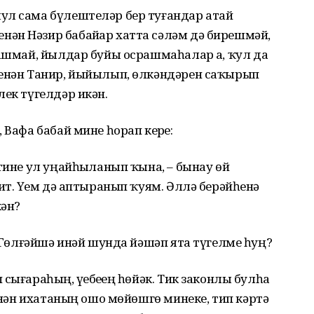
ул сама бүлештеләр бер туғандар атай
ән Нәзир бабайҙар хатта сәләм дә бирешмәй,
нашмай, йылдар буйы осрашмаһалар ҙа, ҡул да
менән Танир, йыйылып, өлкәндәрен саҡырып
лек түгелдәр икән.
 Вафа бабай мине һорап керҙе:
тине ул уңайһыҙланып ҡына, – бынау өй
ит. Үҙем дә аптыранып ҡуям. Әллә берәйһенә
кән?
– Гөлғәйшә инәй шунда йәшәп ята түгелме һуң?
сығараһың, үҙебеҙҙең һөйәк. Тик законлы булһа
менән ихатаның ошо мөйөшгө минеке, тип кәртә