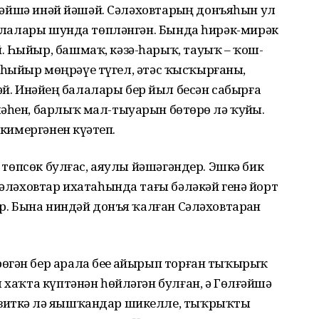
өлғәйшә инәй йәшәй. Сәләховтарҙың донъяһын ул
 балалары шунда төпләнгән. Бында һирәк-мирәк
. Һыйыр, башмаҡ, кәзә-һарыҡ, тауыҡ – ҡош-
ҙер һыйыр мөңрәүе түгел, әтәс ҡысҡырғаны,
 Инәйҙең балалары бер йыл бесән сабырға
әһен, барлыҡ мал-тыуарын бөтөрҙө лә ҡуйҙы.
 кимергәнен күҙәтеп.
, төпсөк булғас, аяулы йәшәгәндер. Эшкә бик
Сәләховтар ихатаһында тағы бәләкәй генә йорт
әр. Бына ниндәй донъя ҡалған Сәләховтарҙан
гән бер арала беҙҙе айырып торған тыҡырыҡ
 хаҡта күптәнән һөйләгән булған, ә Гөлғәйшә
зиткә лә яҙышҡандар шикелле, тыҡрыҡты