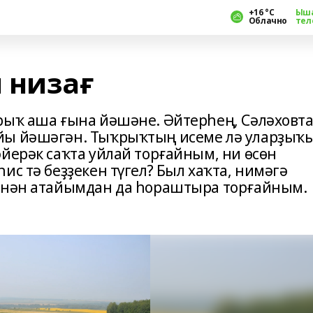
+16 °С
Ыш
Облачно
тел
 низағ
рыҡ аша ғына йәшәне. Әйтерһең, Сәләховт
йы йәшәгән. Тыҡрыҡтың исеме лә уларҙыҡ
йерәк саҡта уйлай торғайным, ни өсөн
ис тә беҙҙекен түгел? Был хаҡта, нимәгә
менән атайымдан да һораштыра торғайным.