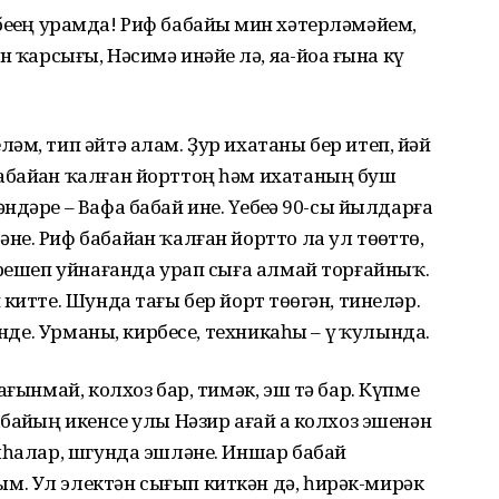
ең урамда! Риф бабайҙы мин хәтерләмәйем,
ҡарсығы, Нәсимә инәйҙе лә, яҙа-йоҙа ғына күҙ
әм, тип әйтә алам. Ҙур ихатаны бер итеп, йәй
байҙан ҡалған йорттоң һәм ихатаның буш
әре – Вафа бабай ине. Үҙебеҙҙә 90-сы йылдарға
. Риф бабайҙан ҡалған йортто ла ул төҙөттө,
ерешеп уйнағанда урап сыға алмай торғайныҡ.
китте. Шунда тағы бер йорт төҙөгән, тинеләр.
инде. Урманы, кирбесе, техникаһы – үҙ ҡулында.
ағынмай, колхоз бар, тимәк, эш тә бар. Күпме
айҙың икенсе улы Нәзир ағай ҙа колхоз эшенән
шһалар, шгунда эшләне. Иншар бабай
. Ул электән сығып киткән дә, һирәк-мирәк