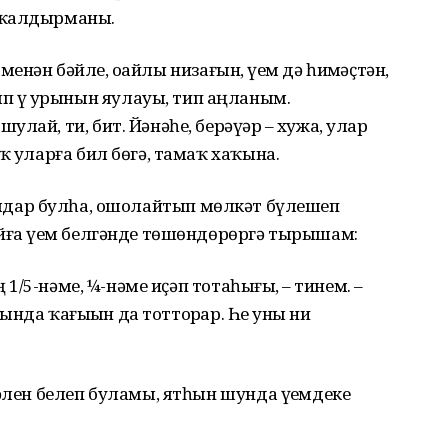
 ҡалдырманы.
ән бәйле, оҙайлы низағын, үҙем дә һиҙмәҫтән,
үҙ урынын яулауы, тип аңланым.
лай, ти, бит. Йәнәһе, берәүҙәр – хужа, улар
ҡ уларға бил бөгә, тамаҡ хаҡына.
лдар булһа, ошолайтып мөлкәт бүлешеп
йға үҙем белгәнде төшөндөрөргә тырышам:
ң 1/5-нәме, ¼-нәме иҫәп тотаһығыҙ, – тинем. –
һында ҡағыҙын да тотторҙар. Һеҙ уны ни
хәлен белеп буламы, ятһын шунда үҙемдеке