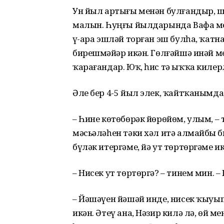
Ун йыл артығы менән булғандыр, ш
малын. Һуңғы йылдарында Вафа мен
үҙ-ара эшләй торған эш булһа, ҡат
бирешмәйҙәр икән. Гөлғәйшә инәй 
ҡарағандар. Юҡ, һис тә ыҡҡа килер
Әле бер 4-5 йыл элек, ҡайтҡанымда,
– Һине көтөбөрәк йөрөйөм, улым, – 
мәсьәләһен тәки хәл итә алмайбыҙ б
бүләк итергәме, йә ут төртөргәме и
– Нисек ут төртөргә? – тинем мин. 
– Йәшәүен йәшәй инде, нисек ҡыуып 
икән. Әтеү ана, Нәзир килә лә, өй 