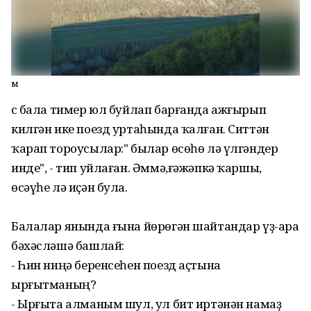
м
Өс бала тимер юл буйлап барғанда ажғырып
килгән ике поезд уртаһында ҡалған. Ситтән
ҡарап тороусылар:" былар өсөһө лә үлгәндер
инде", - тип уйлаған. Әммә,ғәжәпкә ҡаршы,
өсәүһе лә иҫән була.
Балалар янында ғына йөрөгән шайтандар үҙ-ара
бәхәсләшә башлай:
- Һин ниңә беренсеһен поезд аҫтына
ырғытманың?
- Ырғыта алманым шул, ул бит иртәнән намаҙ