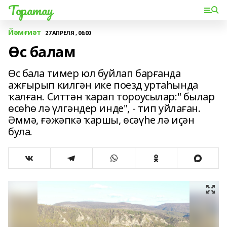
Торатау
Йәмғиәт
27 АПРЕЛЯ , 06:00
Өс балам
Өс бала тимер юл буйлап барғанда
ажғырып килгән ике поезд уртаһында
ҡалған. Ситтән ҡарап тороусылар:" былар
өсөһө лә үлгәндер инде", - тип уйлаған.
Әммә, ғәжәпкә ҡаршы, өсәүһе лә иҫән
була.