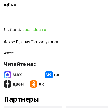
яҙһын!
Сығанаҡ:
moradim.ru
Фото: Гөлназ Ғиниәтуллина
Автор:
Читайте нас
Партнеры