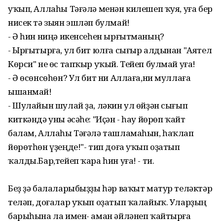
уҡып, Аллаһы Тәғәлә менән килешеп ҡуя, уға бер
нисек тә зыян эшләп булмай!
- Ә һин ниңә икенсеһен ырғытманың?
- Ырғытырға, ул бит юлға сығыр алдынан "Аятел
Көрси" не өс тапҡыр уҡый. Тейеп булмай уға!
- Ә өсөнсөһөн? Ул бит ни Аллаға,ни муллаға
ышанмай!
- Шулайын шулай ҙа, ләкин ул өйҙән сығып
киткәндә уны әсәһе: "Иҫән - һау йөрөп ҡайт
балам, Аллаһы Тәғәлә ташламаһын, һаҡлап
йөрөтһөн үҙеңде!"- тип доға уҡып оҙатып
ҡалды.Бар,тейеп ҡара һин уға! - ти.
Беҙ ҙә балаларыбыҙҙы һәр ваҡыт матур теләктәр
теләп, доғалар уҡып оҙатып ҡалайыҡ. Уларҙың
барыһына ла имен- аман әйләнеп ҡайтырға