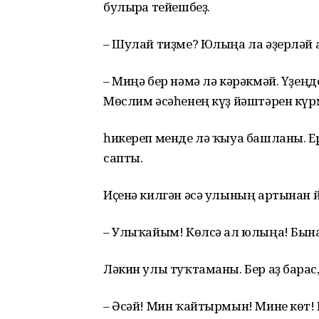
булырға тейешбеҙ.
– Шулай тиҙме? Юлыңа ла әҙерләй
– Миңә бер нәмә лә кәрәкмәй. Үҙеңде
Мөслим әсәһенең күҙ йәштәрен күр
һикереп менде лә ҡыуа башланы. Е
сапты.
Иҫенә килгән әсә улының артынан й
– Улыҡайым! Көлсә ал юлыңа! Бына
Ләкин улы туҡтаманы. Бер аҙ барға
– Әсәй! Мин ҡайтырмын! Мине көт! 