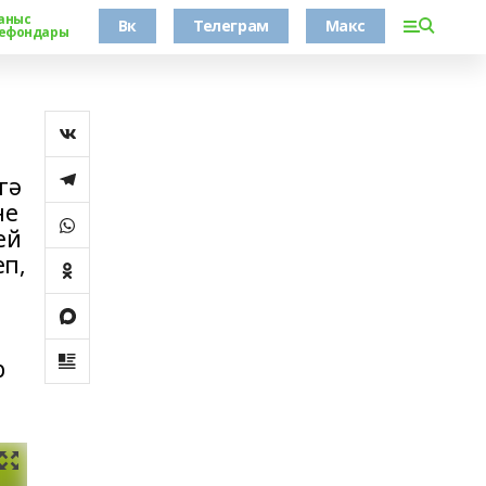
аныс
Вк
Телеграм
Макс
ефондары
гә
не
ей
еп,
р