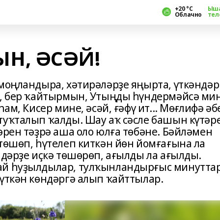
+20 °С
Ыш
Облачно
тел
Н, ӘСӘЙ!
 моңландыра, хәтирәләрҙе яңырта, үткәндәр
й, бер ҡайтырмын, Утыңды һүндермәйсә ми
ам, Кисер мине, әсәй, ғәфү ит... Мөғлифә әб
туҡталып ҡалды. Шау аҡ сәсле башын күтәр
әрен тәҙрә аша оло юлға төбәне. Бәйләмен
төшөп, һүтелеп киткән йөн йомғағына ла
ндәрҙе иҫкә төшөрөп, ағылды ла ағылды.
ай һуҙылдылар, тулҡынландырғыс минутта
 үткән көндәргә алып ҡайттылар.