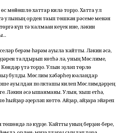
 өс мөйөшлө хаттар килә торҙо. Хатта ул
гә улының орден тағып төшкән рәсеме менән
өргә күп тә ҡалмаған кеүек ине, ләкин
...
селәр берәм-һәрәм ауылға ҡайтты. Ләкин әсә,
күҙҙәрен талдырып көтһә лә, уның Мөслиме,
 Көндәр үтә торҙо. Улын эҙләп төрлө
һыҙ булды. Мөслим хәбәрһеҙ юғалғандар
үрше ауылдан полкташы килеп Мөслимдәрҙең
те. Ләкин әсә ышанманы. Улын, ҡыш етһә,
ө һыйҙар әҙерләп көттө. Айҙар, айҙарға эйәреп
 төшөндә лә күрҙе. Ҡайтты уның берҙән-бере,
кейемдә, орден- миҙалдары сыңлап тора,