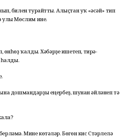
ып, билен турайтты. Алыҫтан уҡ «әсәй» тип
р улы Мөслим ине.
 өнһөҙ ҡалды. Хәбәрҙе ишетеп, тирә-
 һалды.
е.
! Бына дошмандарҙы еңербеҙ, шунан әйләнеп тә
ҡала?
йәберләмә. Мине көтәләр. Бөгөн кис Стәрлелә