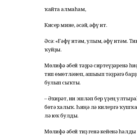
ҡайта алмаһам,
Кисер мине, әсәй, ғәфү ит.
Әсә: «Ғәфү итәм, улым, ғәфү итәм. Т
ҡуйҙы.
Мөғлифә әбей тәҙрә сиртеүҙәренә һ
тип өмөтләнеп, ашығып тәҙрәгә барҙ
булып сыҡты.
– Әхирәт, ни эшләп бер үҙең ултыр
бөтә халыҡ. Һиңә лә килергә ҡушҡа
лә юҡ булды.
Мөғлифә әбей тиҙ генә кейенә һалды