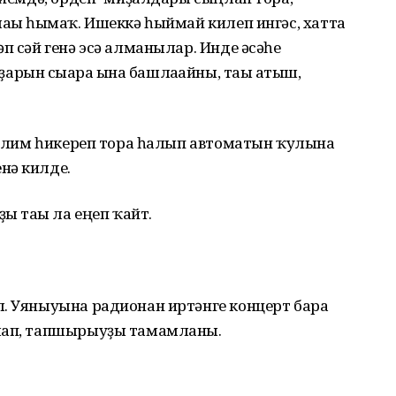
лағы һымаҡ. Ишеккә һыймай килеп ингәс, хатта
п сәй генә эсә алманылар. Инде әсәһе
рын сығара ғына башлағайны, тағы атыш,
Мөслим һикереп тора һалып автоматын ҡулына
нә килде.
ы тағы ла еңеп ҡайт.
л. Уяныуына радионан иртәнге концерт бара
тлап, тапшырыуҙы тамамланы.