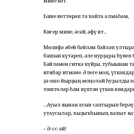
мине көт.
Һине көттөрөп тә ҡайта алмаһам,
Кисер мине, әсәй, ғәфү ит...
Мөғлифә әбей бәйләм бәйләп ултырғ
башын күтәреп, әле нурҙары һүнеп б
Бәйләмен ситкә ҡуйҙы, тубығынан тә
иғтибар итмәне. Әлеге моң, үткәндә
ҙә ошо йырҙың моңолай һуҙылдыла
төштөләр һәм күптән үткән көндәр
...Ауыл яғынан атын саптырып берә
утаусылар, ҡыҙыҡһынып, ваҡыт-ваҡ
– Ә-сс-әй!