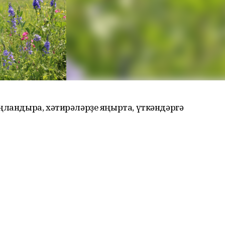
ңландыра, хәтирәләрҙе яңырта, үткәндәргә