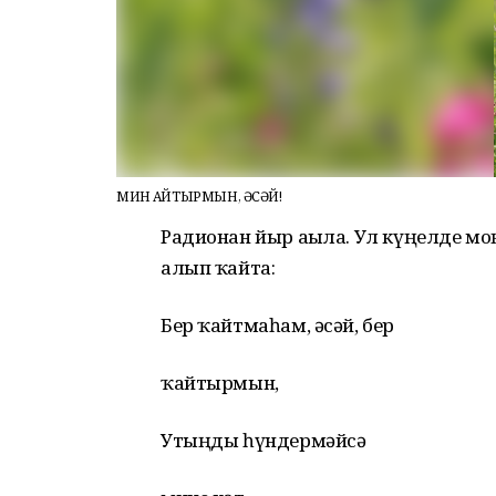
МИН ҠАЙТЫРМЫН, ӘСӘЙ!
Радионан йыр ағыла. Ул күңелде мо
алып ҡайта:
Бер ҡайтмаһам, әсәй, бер
ҡайтырмын,
Утыңды һүндермәйсә