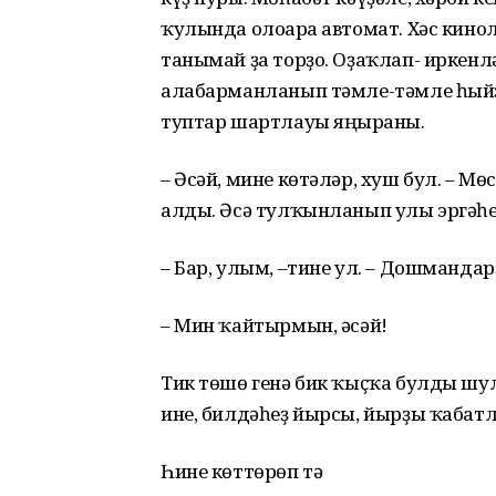
ҡулында олоғара автомат. Хәс кино
танымай ҙа торҙо. Оҙаҡлап- иркенлә
алабарманланып тәмле-тәмле һыйҙа
туптар шартлауы яңғыраны.
– Әсәй, мине көтәләр, хуш бул. – 
алды. Әсә тулҡынланып улы эргәһе
– Бар, улым, –тине ул. – Дошмандарҙ
– Мин ҡайтырмын, әсәй!
Тик төшө генә бик ҡыҫҡа булды шу
ине, билдәһеҙ йырсы, йырҙы ҡаба
Һине көттөрөп тә