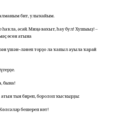
 алманым бит, улыҡайым.
 һаҡла, әсәй. Миңә ваҡыт, һау бул! Хушығыҙ! –
мәҫ өсөн атына
рән үшән¬ләнеп торҙо ла ҡапыл ауылға ҡарай
үгерҙе.
, бына!
с, атын тыя биреп, боролоп ҡысҡырҙы:
Көлсәләр бешереп көт!