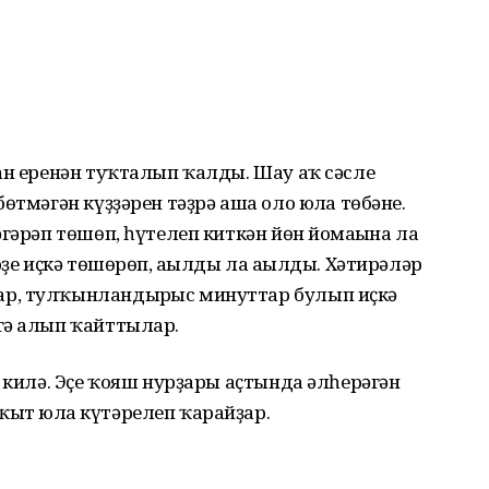
ан еренән туҡталып ҡалды. Шау аҡ сәсле
өтмәгән күҙҙәрен тәҙрә аша оло юлға төбәне.
гәрәп төшөп, һүтелеп киткән йөн йомғағына ла
рҙе иҫкә төшөрөп, ағылды ла ағылды. Хәтирәләр
р, тулҡынландырғыс минуттар булып иҫкә
гә алып ҡайттылар.
ү килә. Эҫе ҡояш нурҙары аҫтында әлһерәгән
ыт юлға күтәрелеп ҡарайҙар.