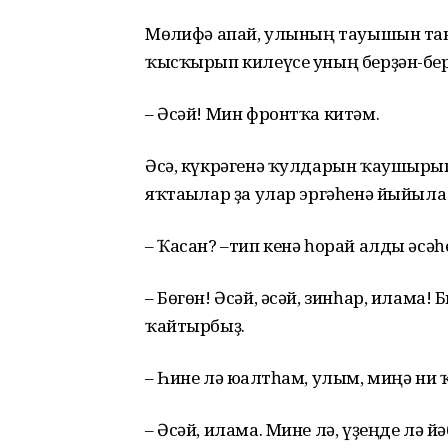
Мөғлифә апай, улының тауышын тан
ҡысҡырып килеүсе уның берҙән-бе
– Әсәй! Мин фронтҡа китәм.
Әсә, күкрәгенә ҡулдарын ҡаушырып,
яҡтағылар ҙа улар эргәһенә йыйыла
– Ҡасан? –тип кенә һорай алды әсәһ
– Бөгөн! Әсәй, әсәй, зинһар, илама
ҡайтырбыҙ.
– Һине лә юғалтһам, улым, миңә ни 
– Әсәй, илама. Мине лә, үҙеңде лә 