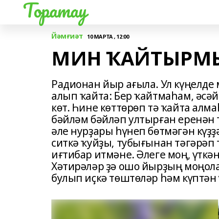
Торатау
Йәмғиәт
10 МАРТА , 12:00
МИН ҠАЙТЫРМЫ
Радионан йыр ағыла. Ул күңелде
алып ҡайта: Бер ҡайтмаһам, әсә
көт. Һине көттөрөп тә ҡайта алмаһ
бәйләм бәйләп ултырған еренән 
әле нурҙары һүнеп бөтмәгән күҙҙ
ситкә ҡуйҙы, тубығынан тәгәрәп 
иғтибар итмәне. Әлеге моң, үткә
Хәтирәләр ҙә ошо йырҙың моңол
булып иҫкә төштөләр һәм күптән