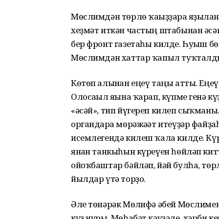
Мөслимдән төрлө ҡағыҙҙарға яҙылған
хеҙмәт иткән частың штабынан әсә
бер фронт газетаһы килде. Һуғыш бөт
Мөслимдән хаттар ҡапыл туҡталды
Көтөп алынған еңеү таңы атты. Еңеү
Олосағыл яғына ҡарап, күпме генә 
«әсәй», тип йүгереп килеп сыҡманы.
органдарға мөрәжәғәт итеүҙәр файҙа
исемлегендә килеш ҡала килде. К
янған танкыһын күреүен һөйләп кит
ойоҡбаштар бәйләп, йәй булһа, төрл
йылдар үтә торҙо.
Әле төнәрәк Мөғлифә әбей Мөслимен
күҙ нуры. Мөһабәт кәүҙәле, хәрби 