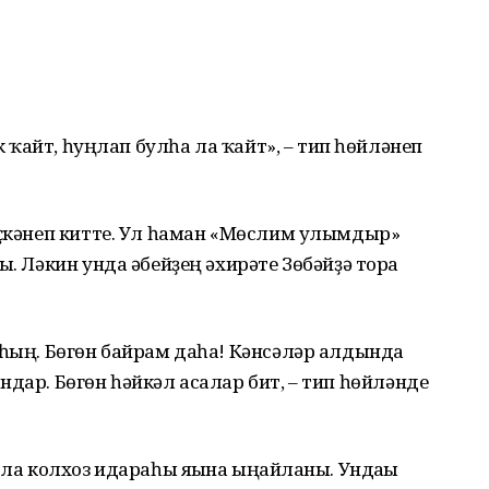
ик ҡайт, һуңлап булһа ла ҡайт», – тип һөйләнеп
иҫкәнеп китте. Ул һаман «Мөслим улымдыр»
ы. Ләкин унда әбейҙең әхирәте Зөбәйҙә тора
аһың. Бөгөн байрам даһа! Кәнсәләр алдында
ндар. Бөгөн һәйкәл асалар бит, – тип һөйләнде
 ла колхоз идараһы яғына ыңғайланы. Ундағы