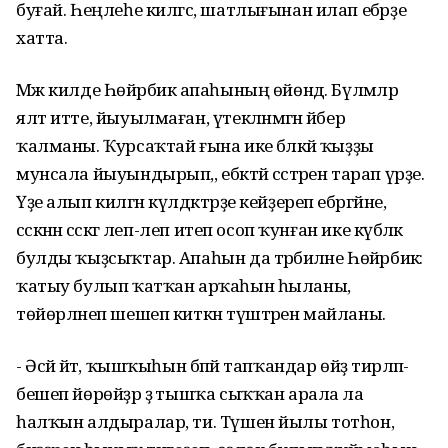
буғай. Һеңлеһе килгәс, шатлығынан илап ебәрҙе
хатта.
Мәж килде Һөйәрбикә апаһының өйөндә. Бүлмәләр
ялт итте, йыуылмаған, үтекләнмәгән әйбер
ҡалманы. Ҡурсаҡтай ғына ике бәләкәй ҡыҙҙы
мунсала йыуындырып,, ебәктәй сәстәрен тарап үрҙе.
Үҙе алып килгән күлдәктәрҙе кейҙереп ебәргәйне,
сәскәнән сәскәгә леп-леп итеп осоп ҡунған ике күбәләк
булды ҡыҙсыҡтар. Апаһын да тәрбиәләне Һөйәрбикә:
ҡатыу булып ҡатҡан арҡаһын һыланы,
төйөрләнеп шешеп киткән түштәрен майланы.
- Әсәй әйтә, ҡышҡыһын бәпәй тапҡандар өйҙә тирләп-
бешеп йөрөйҙәр ҙә тышҡа сыҡҡан арала ла
һалҡын алдыралар, ти. Түшен йылы тотһон,