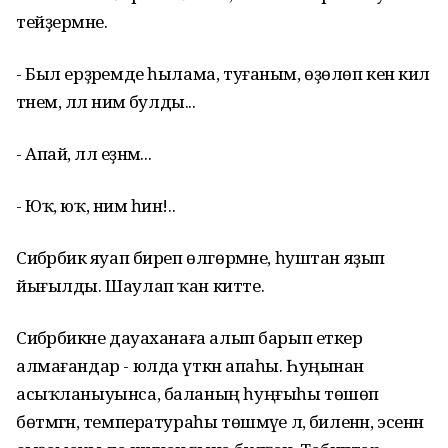
тейҙермәне.
- Был ерҙәремде һылама, туғаным, өҙөлөп кенә килә
тәнем, әллә нимә булды...
- Апай, әллә еҙнәм...
- Юҡ, юҡ, нимә һин!..
Сибәрбикә яуап биреп өлгөрмәне, һуштан яҙып
йығылды. Шаулап ҡан китте.
Сибәрбикәне дауаханаға алып барып еткерә
алмағандар - юлда үткән апаһы. Һуңынан
асыҡланыуынса, баланың һуңғыһы төшөп
бөтмәгән, температураһы төшмәүе лә, биленән, эсенән