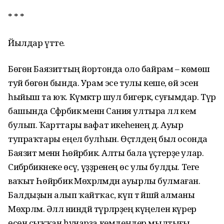
* * *
Йылдар үтте.
Бөгөн Баязиттың йортонда оло байрам – көмөш
туй бөгөн бында. Урам эсе тулы кеше, өй эсенә
һыйыш та юҡ. Күмәктәр шул бигерәк, суғымдар. Түр
башында Сәфәрбикә менән Сания ултыра әллә кем
булып. Ҡарттары вафат икеһенең дә. Ауыр
тупраҡтары еңел булһын. Өҫтәлдең был осонда
Баязит менән Һөйәрбикә. Алты бала үҫтерҙе улар.
Сибәрбикәнеке өсәү, үҙҙәренең өс улы булды. Теге
ваҡыт Һөйәрбикә Мөхәрләмдән ауырлы булмаған.
Балдыҙын алып ҡайтҡас, күп тә йәшәй алманы
Мөхәрләм. Әллә ниндәй түрәләрҙең күңелен күрер
өсөн сыҡҡан һунарҙа кемдеңдер мылтығы