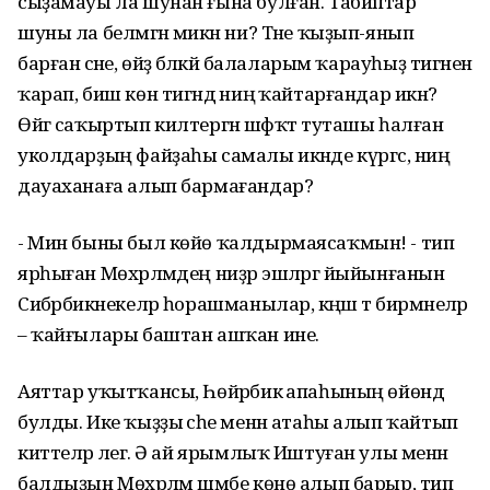
сыҙамауы ла шунан ғына булған. Табиптар
шуны ла белмәгән микән ни? Тәне ҡыҙып-янып
барған әсәне, өйҙә бәләкәй балаларым ҡарауһыҙ тигәненә
ҡарап, биш көн тигәндә ниңә ҡайтарғандар икән?
Өйгә саҡыртып килтергән шәфҡәт туташы һалған
уколдарҙың файҙаһы самалы икәнде күргәс, ниңә
дауаханаға алып бармағандар?
- Мин быны был көйө ҡалдырмаясаҡмын! - тип
ярһыған Мөхәрләмдең ниҙәр эшләргә йыйынғанын
Сибәрбикәнекеләр һорашманылар, кәңәш тә бирмәнеләр
– ҡайғылары баштан ашҡан ине.
Аяттар уҡытҡансы, Һөйәрбикә апаһының өйөндә
булды. Ике ҡыҙҙы әсәһе менән атаһы алып ҡайтып
киттеләр әлегә. Ә ай ярымлыҡ Иштуған улы менән
балдыҙын Мөхәрләм шәмбе көнө алып барыр, тип