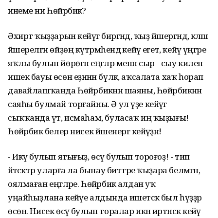
инеме ни Һөйәрбикә?
Әхирәт ҡыҙҙарын кейәүгә биргәндә, ҡыҙ йәшергәндә, кәләш
йәшерелгән өйҙөң күтәрмәһендә кейәү егет, кейәү үңгәре
яҡлы булып йөрөгән еңгәләр менән сыр - сыу килеп
ишек бауы өсөн еҙнәнән бүләк, аҡсалата хаҡ һорап
давайлашҡанда Һөйәрбикәнән шаяны, Һөйәрбикәнән
саяһы булмай торғайны. Ә ул үҙе кейәүгә
сыҡҡанда үәт, исмаһам, буласаҡ иң ҡыҙығы!
Һөйәрбикә белер нисек йәшенергә кейәүҙән!
- Икәү булып ятығыҙ, өсәү булып тороғоҙ! - тип
әйтәсәктәр уларға ла бынау биттәре ҡыҙара белмәгән,
оялмаған еңгәләре. Һөйәрбикә алдан уҡ
уңайһыҙлана кейәүе алдында ишетәсәк был һүҙҙәр
өсөн. Нисек өсәү булып торалар икән иртәнсәк кейәү