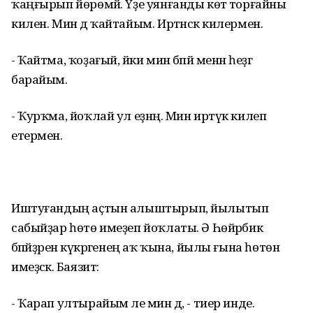
ҡаңғырып йөрөмәй. Үҙе уянғанды көтә торғайны
килен. Мин дә ҡайтайым. Иртәнсәк килермен.
- Ҡайтма, ҡоҙағый, йәки мин бәпәй менән һеҙгә
барайым.
- Ҡурҡма, йоҡлай ул еҙнәң. Мин иртүк килеп
етермен.
Иштуғандың аҫтын алыштырып, йылытып
сабыйҙар һөтө имеҙеп йоҡлаты. Ә Һөйәрбикә
бәпәйҙәренә күкрәгенең аҡ ҡына, йылы ғына һөтөн
имеҙәсәк. Баязит:
- Ҡарап ултырайым әле мин дә, - тиер инде.