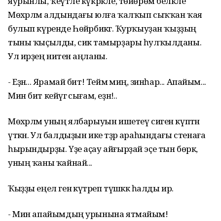
яурынлы, ҡеүәтле күкрәкле, төйөрөм беләкле
Мөхәрләм алдындағы юлға ҡалҡып сыҡҡан ҡая
булып күренде Һөйәрбикәгә. Ҡурҡыуҙан ҡыҙҙың
тыны ҡыҫылды, сикә тамырҙары һулҡылданы.
Ул ирҙең ниәтен аңланы.
- Еҙнә... Ярамай бит! Теймә миңә, зинһар... Апайым...
Мин бит кейәүгә сығам, еҙнә!..
Мөхәрләм уның ялбарыуын ишетеү сиген күптән
үткән. Ул балдыҙын ике тәҙрә араһындағы стенаға
һырындырҙы. Үҙе аҫау айғырҙай эҫе тын бөркә,
уның ҡаны ҡайнай...
Ҡыҙҙы еңел генә күтәреп түшәккә һалды ир.
- Мин апайымдың урынына ятмайым!