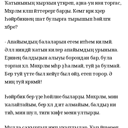
Ҡатынының ҡырҡын үткәреп, аҙна-ун көн торғас,
Мәхәрләм кәләш әйттерергә барҙы. Кемгә кәрәк хәҙер
Һөйәрбикәнең шат булырға тырышып һөйләгән
хәбәре?
- Апайымдың балаларын етем итәһем килмәй.
Әллә ниндәй ҡатын килер апайымдың урынына.
Еҙнәнең балдыҙын алыуы борондан бар, була
торған хәл. Мөхәрләм мәһәр ҙә һалмай, туй ҙа булмай.
Бер туй үтте был кейәүгә был өйҙә, етеп торор. Ә
миңә туй кәрәкмәй!
Һөйәрбикә бер үҙе һөйләне быларҙы. Мөхәрләм, мин
ҡалайтайым, бер хәл дә итә алмайым, балдыҙ ни
тиһә, мин шул, тигән ҡиәфәт менән ултырҙы.
Мулла саҡыртып ижәп уҡыттылар. Ҡыҙ йәшереп