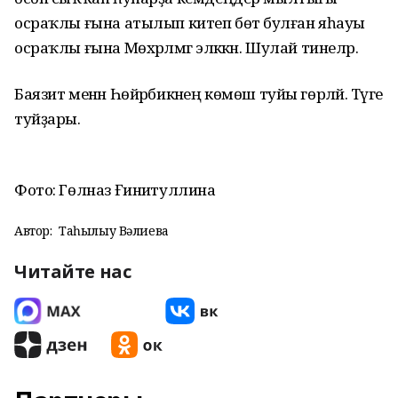
осраҡлы ғына атылып китеп бөтә булған яһауы
осраҡлы ғына Мөхәрләмгә эләккән. Шулай тинеләр.
Баязит менән Һөйәрбикәнең көмөш туйы гөрләй. Тәүге
туйҙары.
Фото: Гөлназ Ғиниәтуллина
Автор:
Таңһылыу Вәлиева
Читайте нас