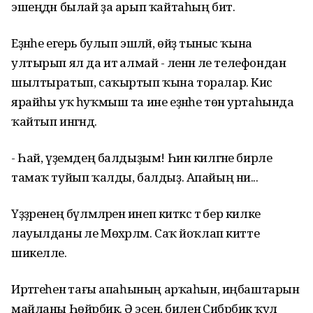
эшеңдән былай ҙа арып ҡайтаһың бит.
Еҙнәһе егерь булып эшләй, өйҙә тыныс ҡына
ултырып ял да итә алмай - әленән әле телефондан
шылтыратып, саҡыртып ҡына торалар. Кисә
ярайһы уҡ һуҡмыш та ине еҙнәһе төн уртаһында
ҡайтып ингәндә.
- Һай, үҙемдең балдыҙым! Һин килгәне бирле
тамаҡ туйып ҡалды, балдыҙ. Апайың ни...
Үҙҙәренең бүлмәләренә инеп киткәс тә бер килке
лауылданы әле Мөхәрләм. Саҡ йоҡлап китте
шикелле.
Иртәгеһенә тағы апаһының арҡаһын, иңбаштарын
майланы Һөйәрбикә. Ә эсенә, биленә Сибәрбикә ҡул