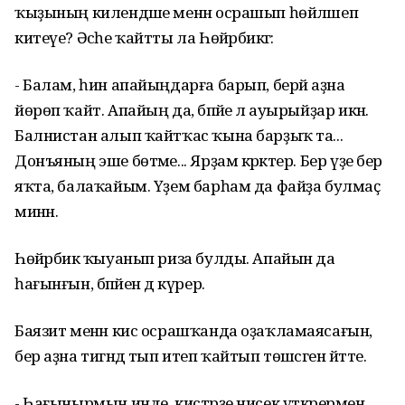
ҡыҙының килендәше менән осрашып һөйләшеп
китеүе? Әсәһе ҡайтты ла Һөйәрбикәгә:
- Балам, һин апайыңдарға барып, берәй аҙна
йөрөп ҡайт. Апайың да, бәпәйе лә ауырыйҙар икән.
Балнистан алып ҡайтҡас ҡына барҙыҡ та...
Донъяның эше бөтәме... Ярҙам кәрәктер. Бер үҙе бер
яҡта, балаҡайым. Үҙем барһам да файҙа булмаҫ
минән.
Һөйәрбикә ҡыуанып риза булды. Апайын да
һағынғын, бәпәйен дә күрер.
Баязит менән кис осрашҡанда оҙаҡламаясағын,
бер аҙна тигәндә тып итеп ҡайтып төшәсәген әйтте.
- Һағынырмын инде, кистәрҙе нисек үткәрермен