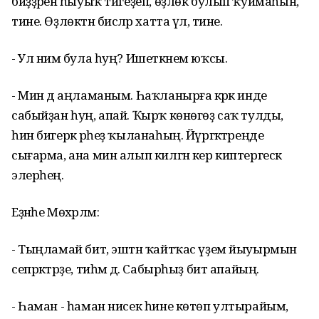
биҙҙәренә һыуыҡ тигеҙеп, өҙлөк булып ҡуймаһын,
тине. Өҙлөктән бисәләр хатта үлә, тине.
- Ул нимә була һуң? Ишеткәнем юҡсы.
- Мин дә аңламаным. Һаҡланырға кәрәк инде
сабыйҙан һуң, апай. Ҡырҡ көнөгөҙ саҡ тулды, ә
һин бигерәк әрһеҙ ҡыланаһың. Йүргәктәреңде
сығарма, ана мин алып килгән кер киптергескә
элерһең.
Еҙнәһе Мөхәрләм:
- Тыңламай бит, эштән ҡайтҡас үҙем йыуырмын
сепрәктәрҙе, тиһәм дә. Сабырһыҙ бит апайың.
- Һаман - һаман нисек һине көтөп ултырайым,