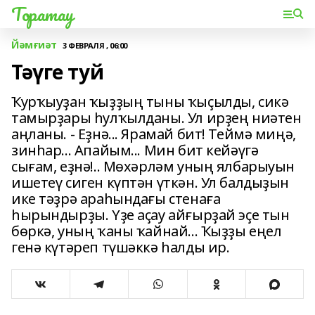
Торатау
Йәмғиәт
3 ФЕВРАЛЯ , 06:00
Тәүге туй
Ҡурҡыуҙан ҡыҙҙың тыны ҡыҫылды, сикә
тамырҙары һулҡылданы. Ул ирҙең ниәтен
аңланы. - Еҙнә... Ярамай бит! Теймә миңә,
зинһар... Апайым... Мин бит кейәүгә
сығам, еҙнә!.. Мөхәрләм уның ялбарыуын
ишетеү сиген күптән үткән. Ул балдыҙын
ике тәҙрә араһындағы стенаға
һырындырҙы. Үҙе аҫау айғырҙай эҫе тын
бөркә, уның ҡаны ҡайнай... Ҡыҙҙы еңел
генә күтәреп түшәккә һалды ир.