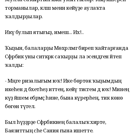
торманылар, кәләш менән кейәүҙе аулаҡта
ҡалдырҙылар.
Икәү булып ятығыҙ, имеш... Их!..
Ҡыҙын, балаларҙы Мөхәрләмгә биреп ҡайтарғанда
Сәфәрбикә уны ситкәрәк саҡырҙы ла эсендәген әйтеп
ҡалды:
- Мәңге ризалығым юҡ! Ике бөртөк ҡыҙымдың
икеһен дә бәхетһеҙ иттең, кейәү тиәсәгем дә юҡ! Минең
күҙ йәшем ебәрмәҫ һине, бына күрерһең, тик көнө
бөгөн түгел.
Был һүҙҙәрҙе Сәфәрбикәнең балалыҡ әхирәте,
Баязиттың әсәһе Сания ғына ишетте.