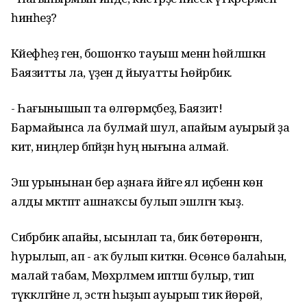
һинһеҙ?
Кәйефһеҙ генә, бошонҡо тауыш менән һөйләшкән
Баязитты ла, үҙен дә йыуатты Һөйәрбикә.
- Һағынышып та өлгөрмәҫбеҙ, Баязит!
Бармайынса ла булмай шул, апайым ауырый ҙа
китә, ниңәлер бәпәйҙән һуң нығына алмай.
Эш урынынан бер аҙнаға йәйге ял иҫәбенән көн
алды мәктәптә ашнаҡсы булып эшләгән ҡыҙ.
Сибәрбикә апайы, ысынлап та, бик бөтөрөнгән,
һурылып, ап - аҡ булып киткән. Өсөнсө балаһын,
малай табам, Мөхәрләмемә иптәш булыр, тип
тәүәккәлгәйне лә, эстән һыҙып ауырып тик йөрөй,