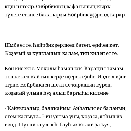
кәңәш иттеләр. Сибәрбикәнең вафатының ҡырҡ
тәүлеге еткәнсе балаларҙы Һөйәрбикә үҙҙәрендә ҡарар.
Шәмбе етте. Һөйәрбикә әҙерләнеп бөтөп, еҙнәһен көтә.
Ҡоҙағый ҙа хушлашып ҡалам, тип килеп етте.
Көн кисекте. Мөхәрләм һаман юҡ. Ҡараңғы тамам
төшкәс кенә ҡайтып керҙе иҫерек еҙнәһе. Инде лә иҙәнгә
тәгәрәне. Һөйәрбикәнең шелтәле ҡарашын күреп,
ҡоҙағый улына һүҙ алып барғыһы килмәне:
- Ҡайғыралыр, балаҡайым. Анһатмы өс баланың
етем ҡалыуы... Һин уятма уны, ҡоҙаса, ятһын әйҙә
иҙәндә. Шулайта ул эсһә, бауһыҙ ҡолай ҙа ҡуя,