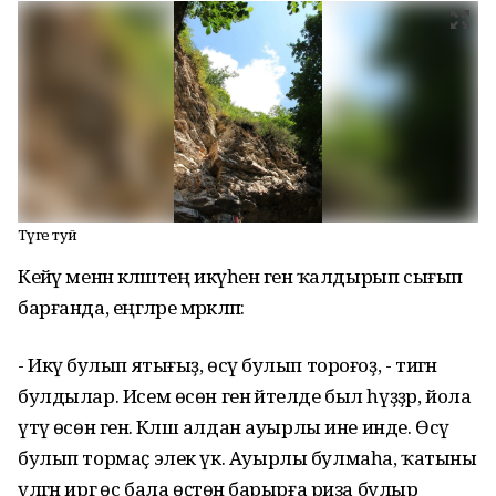
Тәүге туй
Кейәү менән кәләштең икәүһен генә ҡалдырып сығып
барғанда, еңгәләре мәрәкәләп:
- Икәү булып ятығыҙ, өсәү булып тороғоҙ, - тигән
булдылар. Исем өсөн генә әйтелде был һүҙҙәр, йола
үтәү өсөн генә. Кәләш алдан ауырлы ине инде. Өсәү
булып тормаҫ элек үк. Ауырлы булмаһа, ҡатыны
үлгән иргә өс бала өҫтөнә барырға риза булыр