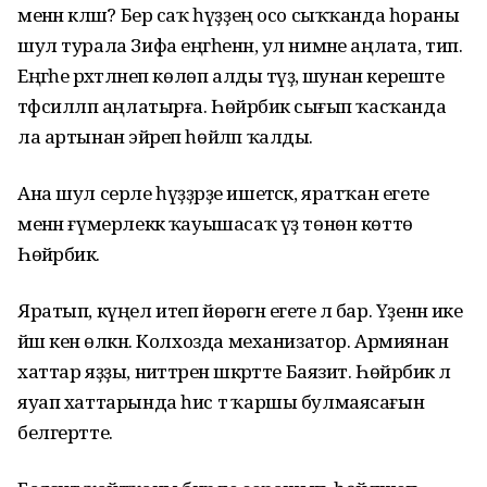
менән кәләш? Бер саҡ һүҙҙең осо сыҡҡанда һораны
шул турала Зифа еңгәһенән, ул нимәне аңлата, тип.
Еңгәһе рәхәтләнеп көлөп алды тәүҙә, шунан кереште
тәфсилләп аңлатырға. Һөйәрбикә сығып ҡасҡанда
ла артынан эйәреп һөйләп ҡалды.
Ана шул серле һүҙҙәрҙе ишетәсәк, яратҡан егете
менән ғүмерлеккә ҡауышасаҡ үҙ төнөн көттө
Һөйәрбикә.
Яратып, күңел итеп йөрөгән егете лә бар. Үҙенән ике
йәш кенә өлкән. Колхозда механизатор. Армиянан
хаттар яҙҙы, ниәттәрен әшкәртте Баязит. Һөйәрбикә лә
яуап хаттарында һис тә ҡаршы булмаясағын
белгертте.