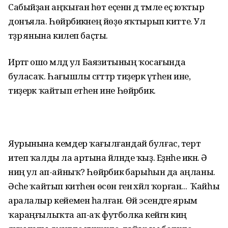
Сабыйҙан аңҡыған һөт еҫенән дә тәмле еҫ юҡтыр
донъяла. Һөйәрбикәнең йөҙө яҡтырып китте. Ул
тәҙрә янына килеп баҫты.
Иртәгә ошо мәлдә ул Баязитының ҡосағында
буласаҡ. Һағышлы сәғәттәр тиҙерәк үтһен ине,
тиҙерәк ҡайтып етһен ине Һөйәрбикә.
Яурынына кемдер ҡағылғандай булғас, терт
итеп ҡалды ла артына әйләнде ҡыҙ. Еҙнәһе икән. Ә
ниңә ул ап-айныҡ? Һөйәрбикә барыһын да аңланы.
Әсәһе ҡайтып китһен өсөн генә хәйлә ҡорған... Ҡайһы
аралалыр кейемен һалған. Өй эсендәге ярым
ҡараңғылыҡта ап-аҡ футболка кейгән киң