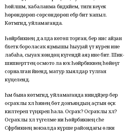
һөйләшмә, ҡабаланма бәндәкәйем, тигән кеүек
һөрөндөрөп-сөрсөндөрөп ебәрә бит ҡапыл.
Көтмәгәндә, уйламағанда.
Һөйәрбикәнең дә алда көтөп торған, бер нисә айҙан
бәхеткә бороласаҡ яҙмышы һыуҙай үтә күренә ине
лабаһа, сыуаҡ көндөң күгендәй аяҙ ине бит. Шик-
шипкерттең осмото ла юҡ Һөйәрбикәнең һөйөүгә
сорналған йәнендә, матур хыялдар тулған
күңелендә.
Һәм бына көтмәгәндә, уйламағанда ниндәйҙер бер
осраҡлы хәл һинең бөтә донъяңдың аҫтын өҫкә
килтереп түңкәреп һала. Осраҡ? Осраҡлы хәл?
Осраҡлы хәл түгелме ни Һөйәрбикәнең әсәһе
Сәфәрбикәнең вокзалда күрше райондағы өлкән