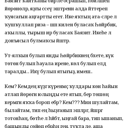
Баязит ҡайтҡаны бирле осрашып, һөйләшеп
йөрөнөләр, яҙғы сәсеү эштәренән алда әйттереп
ҡуясағын аңғартты егет. Ике яҡтың ата-әсәләре лә
ҡушҡуллап риза – шәп килен буласаҡ Һөйәрбикә,
аҡыллы, тырыш ир буласаҡ Баязит. Икеһе лә
донъясыл булмаҡсы йәштәр.
Ут-ялҡын булып янды Һөйәрбикәнең бәхете, күк
төтөн булып һауала ирене, көл булып елдә
таралды... Икәү булып ятығыҙ, имеш..
Кем? Кемдең күҙгә күренмәҫ ҡулдары көн һайын
атлап йөрөгән юлыңды ете ятып, бер төшөңә
кермәгән яҡҡа бороп ебәрә? Кем??? Мин шулайтам,
былайтам, тип ең һыҙғанып эшләргә, йәшәргә
тотонһаң, бөтәһе лә һәйбәт, ыңғай бара, тип ышанып,
башыңды сөйөп ебәрһәң генә, туҡта әле, аша