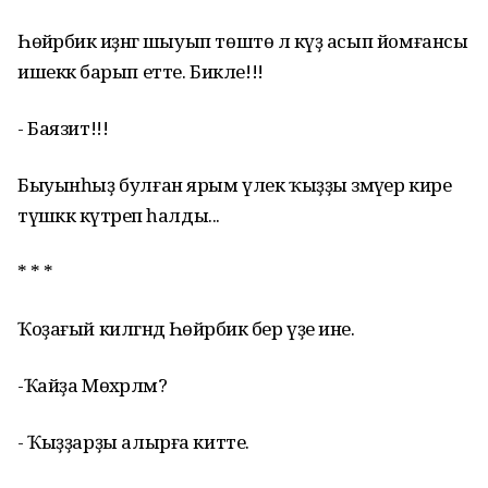
Һөйәрбикә иҙәнгә шыуып төштө лә күҙ асып йомғансы
ишеккә барып етте. Бикле!!!
- Баязит!!!
Быуынһыҙ булған ярым үлек ҡыҙҙы әзмәүер кире
түшәккә күтәреп һалды...
* * *
Ҡоҙағый килгәндә Һөйәрбикә бер үҙе ине.
-Ҡайҙа Мөхәрләм?
- Ҡыҙҙарҙы алырға китте.